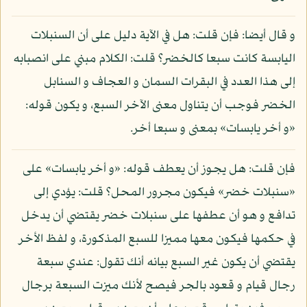
و قال أيضا: فإن قلت: هل في الآية دليل على أن السنبلات
اليابسة كانت سبعا كالخضر؟ قلت: الكلام مبني على انصبابه
إلى هذا العدد في البقرات السمان و العجاف و السنابل
الخضر فوجب أن يتناول معنى الآخر السبع، و يكون قوله:
«و أخر يابسات» بمعنى و سبعا أخر.
فإن قلت: هل يجوز أن يعطف قوله: «و أخر يابسات» على
«سنبلات خضر» فيكون مجرور المحل؟ قلت: يؤدي إلى
تدافع و هو أن عطفها على سنبلات خضر يقتضي أن يدخل
في حكمها فيكون معها مميزا للسبع المذكورة، و لفظ الأخر
يقتضي أن يكون غير السبع بيانه أنك تقول: عندي سبعة
رجال قيام و قعود بالجر فيصح لأنك ميزت السبعة برجال