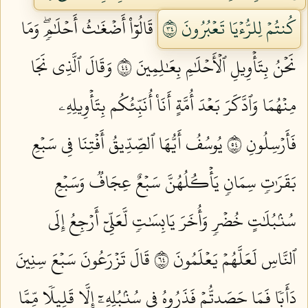
كُنتُمۡ لِلرُّءۡيَا تَعۡبُرُونَ ٤٣
قَالُوٓاْ أَضۡغَٰثُ أَحۡلَٰمٖۖ وَمَا
نَحۡنُ بِتَأۡوِيلِ ٱلۡأَحۡلَٰمِ بِعَٰلِمِينَ ٤٤
وَقَالَ ٱلَّذِي نَجَا
مِنۡهُمَا وَٱدَّكَرَ بَعۡدَ أُمَّةٍ أَنَا۠ أُنَبِّئُكُم بِتَأۡوِيلِهِۦ
فَأَرۡسِلُونِ ٤٥
يُوسُفُ أَيُّهَا ٱلصِّدِّيقُ أَفۡتِنَا فِي سَبۡعِ
بَقَرَٰتٖ سِمَانٖ يَأۡكُلُهُنَّ سَبۡعٌ عِجَافٞ وَسَبۡعِ
سُنۢبُلَٰتٍ خُضۡرٖ وَأُخَرَ يَابِسَٰتٖ لَّعَلِّيٓ أَرۡجِعُ إِلَى
ٱلنَّاسِ لَعَلَّهُمۡ يَعۡلَمُونَ ٤٦
قَالَ تَزۡرَعُونَ سَبۡعَ سِنِينَ
دَأَبٗا فَمَا حَصَدتُّمۡ فَذَرُوهُ فِي سُنۢبُلِهِۦٓ إِلَّا قَلِيلٗا مِّمَّا