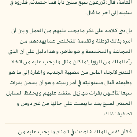
العامة، قال: تزرعون سبع سنين دأبا فما حصدتم فذروه في
سنبله إلى آخر ما قال.
بل بنى كلامه على ذكر ما يجب عليهم من العمل و بين أن
أمره بذلك توطئة و تقدمة للتخلص عما يهددهم من
المجاعة و المخمصة و هو ظاهر، و هذا دليل على أن الذي
رآه الملك من الرؤيا إنما كان مثال ما يجب عليه من اتخاذ
التدبير لإلجاء الناس من مصيبة الجدب، و إشارة إلى ما هو
وظيفته قبال مسئوليته في أمر رعيته و هو أن يسمن بقرات
سبعا لتأكلهن بقرات مهازيل ستشد عليهم و يحفظ السنابل
الخضر السبع بعد ما يبست على حالها من غير دوس و
تصفية لذلك.
فكأن نفس الملك شاهدت في المنام ما يجب عليه من