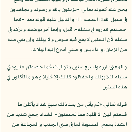
يخبر عنه كقوله تعالى: «تؤمنون بالله و رسوله و تجاهدون
في سبيل الله»: الصف: 11، و الدليل عليه قوله بعد: «فما
حصدتم فذروه في سنبله»، قيل: و إنما أمر بوضعه و تركه في
سنبله لأن السنبل لا يقع فيه سوس و لا يهلك و إن بقي مدة
من الزمان، و إذا ديس و صفي أسرع إليه الهلاك.
و المعنى: ازرعوا سبع سنين متواليات فما حصدتم فذروه في
سنبله لئلا يهلك و احفظوه كذلك إلا قليلا و هو ما تأكلون في
هذه السنين.
قوله تعالى: «ثم يأتي من بعد ذلك سبع شداد يأكلن ما
قدمتم لهن إلا قليلا مما تحصنون» الشداد جمع شديد من
الشدة بمعنى الصعوبة لما في سني الجدب و المجاعة من