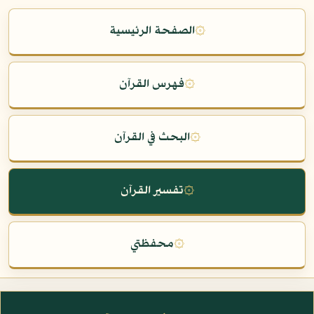
۞
الصفحة الرئيسية
۞
فهرس القرآن
۞
البحث في القرآن
۞
تفسير القرآن
۞
محفظتي