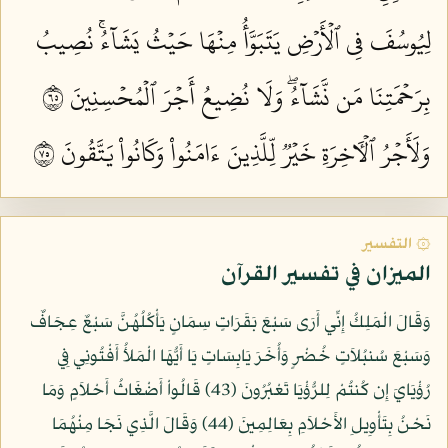
لِيُوسُفَ فِي ٱلۡأَرۡضِ يَتَبَوَّأُ مِنۡهَا حَيۡثُ يَشَآءُۚ نُصِيبُ
بِرَحۡمَتِنَا مَن نَّشَآءُۖ وَلَا نُضِيعُ أَجۡرَ ٱلۡمُحۡسِنِينَ ٥٦
وَلَأَجۡرُ ٱلۡأٓخِرَةِ خَيۡرٞ لِّلَّذِينَ ءَامَنُواْ وَكَانُواْ يَتَّقُونَ ٥٧
۞ التفسير
الميزان في تفسير القرآن
وَقَالَ الْمَلِكُ إِنِّي أَرَى سَبْعَ بَقَرَاتٍ سِمَانٍ يَأْكُلُهُنَّ سَبْعٌ عِجَافٌ
وَسَبْعَ سُنبُلاَتٍ خُضْرٍ وَأُخَرَ يَابِسَاتٍ يَا أَيُّهَا الْمَلأُ أَفْتُونِي فِي
رُؤْيَايَ إِن كُنتُمْ لِلرُّؤْيَا تَعْبُرُونَ (43) قَالُواْ أَضْغَاثُ أَحْلاَمٍ وَمَا
نَحْنُ بِتَأْوِيلِ الأَحْلاَمِ بِعَالِمِينَ (44) وَقَالَ الَّذِي نَجَا مِنْهُمَا