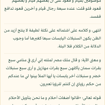
موصوفين بقيام و قعود على أن بعضهم قيام و بعضهم
قعود فلو قلت: عنده سبعة رجال قيام و آخرين قعود تدافع
ففسد.
انتهى، و كلامه على اشتماله على نكتة لطيفة لا ينتج أزيد من
الظن بكون السنبلات اليابسات سبعا كغيرها أما وجوب
الدلالة من الكلام فلا البتة.
و معنى الآية: و قال ملك مصر لملئه إني أرى في منامي سبع
بقرات سمان يأكلهن سبع بقرات مهازيل و أرى سبع سنبلات
خضر و سنبلات أخر يابسات يا أيها الملأ بينوا لي ما عندكم
من حكم رؤياي إن كنتم للرؤيا تعبرون.
قوله تعالى: «قالوا أضغاث أحلام و ما نحن بتأويل الأحلام