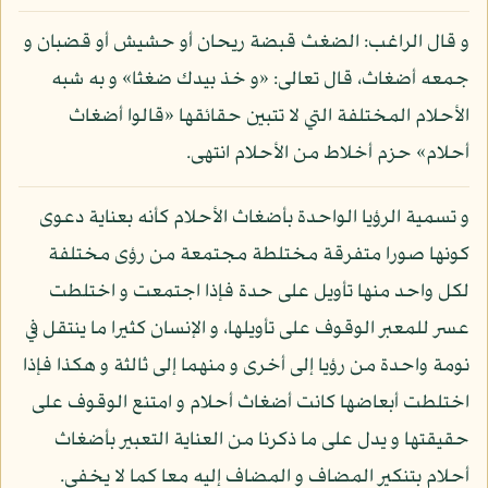
و قال الراغب: الضغث قبضة ريحان أو حشيش أو قضبان و
جمعه أضغاث، قال تعالى: «و خذ بيدك ضغثا» و به شبه
الأحلام المختلفة التي لا تتبين حقائقها «قالوا أضغاث
أحلام» حزم أخلاط من الأحلام انتهى.
و تسمية الرؤيا الواحدة بأضغاث الأحلام كأنه بعناية دعوى
كونها صورا متفرقة مختلطة مجتمعة من رؤى مختلفة
لكل واحد منها تأويل على حدة فإذا اجتمعت و اختلطت
عسر للمعبر الوقوف على تأويلها، و الإنسان كثيرا ما ينتقل في
نومة واحدة من رؤيا إلى أخرى و منهما إلى ثالثة و هكذا فإذا
اختلطت أبعاضها كانت أضغاث أحلام و امتنع الوقوف على
حقيقتها و يدل على ما ذكرنا من العناية التعبير بأضغاث
أحلام بتنكير المضاف و المضاف إليه معا كما لا يخفى.