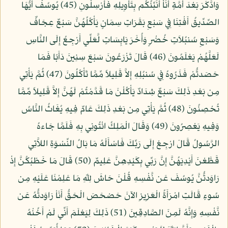
وَادَّكَرَ بَعْدَ أُمَّةٍ أَنَاْ أُنَبِّئُكُم بِتَأْوِيلِهِ فَأَرْسِلُونِ (45) يُوسُفُ أَيُّهَا
الصِّدِّيقُ أَفْتِنَا فِي سَبْعِ بَقَرَاتٍ سِمَانٍ يَأْكُلُهُنَّ سَبْعٌ عِجَافٌ
وَسَبْعِ سُنبُلاَتٍ خُضْرٍ وَأُخَرَ يَابِسَاتٍ لَّعَلِّي أَرْجِعُ إِلَى النَّاسِ
لَعَلَّهُمْ يَعْلَمُونَ (46) قَالَ تَزْرَعُونَ سَبْعَ سِنِينَ دَأَبًا فَمَا
حَصَدتُّمْ فَذَرُوهُ فِي سُنبُلِهِ إِلاَّ قَلِيلاً مِّمَّا تَأْكُلُونَ (47) ثُمَّ يَأْتِي
مِن بَعْدِ ذَلِكَ سَبْعٌ شِدَادٌ يَأْكُلْنَ مَا قَدَّمْتُمْ لَهُنَّ إِلاَّ قَلِيلاً مِّمَّا
تُحْصِنُونَ (48) ثُمَّ يَأْتِي مِن بَعْدِ ذَلِكَ عَامٌ فِيهِ يُغَاثُ النَّاسُ
وَفِيهِ يَعْصِرُونَ (49) وَقَالَ الْمَلِكُ ائْتُونِي بِهِ فَلَمَّا جَاءهُ
الرَّسُولُ قَالَ ارْجِعْ إِلَى رَبِّكَ فَاسْأَلْهُ مَا بَالُ النِّسْوَةِ اللاَّتِي
قَطَّعْنَ أَيْدِيَهُنَّ إِنَّ رَبِّي بِكَيْدِهِنَّ عَلِيمٌ (50) قَالَ مَا خَطْبُكُنَّ إِذْ
رَاوَدتُّنَّ يُوسُفَ عَن نَّفْسِهِ قُلْنَ حَاشَ لِلّهِ مَا عَلِمْنَا عَلَيْهِ مِن
سُوءٍ قَالَتِ امْرَأَةُ الْعَزِيزِ الآنَ حَصْحَصَ الْحَقُّ أَنَاْ رَاوَدتُّهُ عَن
نَّفْسِهِ وَإِنَّهُ لَمِنَ الصَّادِقِينَ (51) ذَلِكَ لِيَعْلَمَ أَنِّي لَمْ أَخُنْهُ