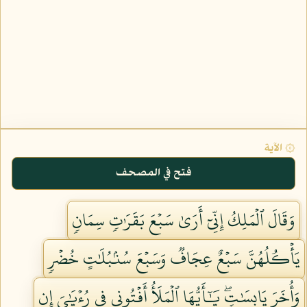
۞ الآية
فتح في المصحف
وَقَالَ ٱلۡمَلِكُ إِنِّيٓ أَرَىٰ سَبۡعَ بَقَرَٰتٖ سِمَانٖ
يَأۡكُلُهُنَّ سَبۡعٌ عِجَافٞ وَسَبۡعَ سُنۢبُلَٰتٍ خُضۡرٖ
وَأُخَرَ يَابِسَٰتٖۖ يَٰٓأَيُّهَا ٱلۡمَلَأُ أَفۡتُونِي فِي رُءۡيَٰيَ إِن