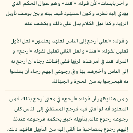
و أخر يابسات» لأن قوله: «أفتنا» و هو سؤال الحكم الذي
يؤدي إليه نظره، و كون المعهود فيما بينه و بين يوسف تأويل
الرؤيا، و كذا ذيل الكلام يدل على ذلك و يكشف عنه.
و قوله: «لعلي أرجع إلى الناس لعلهم يعلمون» لعل الأول
تعليل لقوله: «أفتنا» و لعل الثاني تعليل لقوله «أرجع» و
المراد أفتنا في أمر هذه الرؤيا ففي إفتائك رجاء أن أرجع به
إلى الناس و أخبرهم بها و في رجوعي إليهم رجاء أن يعلموا
به فيخرجوا به من الحيرة و الجهالة.
و من هنا يظهر أن قوله: «أرجع» في معنى أرجع بذلك فمن
المعلوم أنه لو أفتى فيه فرجع المستفتي إلى الناس كان
رجوعه رجوع عالم بتأويله خبير بحكمه فرجوعه عندئذ
إليهم رجوع بمصاحبة ما ألقي إليه من التأويل فافهم ذلك.