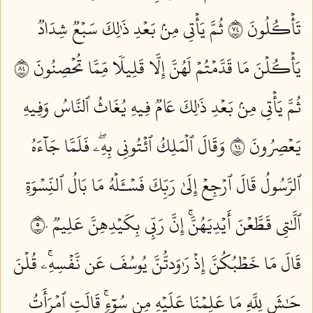
تَأۡكُلُونَ ٤٧
ثُمَّ يَأۡتِي مِنۢ بَعۡدِ ذَٰلِكَ سَبۡعٞ شِدَادٞ
يَأۡكُلۡنَ مَا قَدَّمۡتُمۡ لَهُنَّ إِلَّا قَلِيلٗا مِّمَّا تُحۡصِنُونَ ٤٨
ثُمَّ يَأۡتِي مِنۢ بَعۡدِ ذَٰلِكَ عَامٞ فِيهِ يُغَاثُ ٱلنَّاسُ وَفِيهِ
يَعۡصِرُونَ ٤٩
وَقَالَ ٱلۡمَلِكُ ٱئۡتُونِي بِهِۦۖ فَلَمَّا جَآءَهُ
ٱلرَّسُولُ قَالَ ٱرۡجِعۡ إِلَىٰ رَبِّكَ فَسۡـَٔلۡهُ مَا بَالُ ٱلنِّسۡوَةِ
ٱلَّٰتِي قَطَّعۡنَ أَيۡدِيَهُنَّۚ إِنَّ رَبِّي بِكَيۡدِهِنَّ عَلِيمٞ ٥٠
قَالَ مَا خَطۡبُكُنَّ إِذۡ رَٰوَدتُّنَّ يُوسُفَ عَن نَّفۡسِهِۦۚ قُلۡنَ
حَٰشَ لِلَّهِ مَا عَلِمۡنَا عَلَيۡهِ مِن سُوٓءٖۚ قَالَتِ ٱمۡرَأَتُ