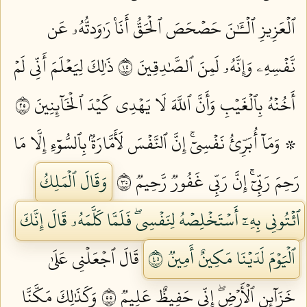
ٱلۡعَزِيزِ ٱلۡـَٰٔنَ حَصۡحَصَ ٱلۡحَقُّ أَنَا۠ رَٰوَدتُّهُۥ عَن
نَّفۡسِهِۦ وَإِنَّهُۥ لَمِنَ ٱلصَّٰدِقِينَ ٥١
ذَٰلِكَ لِيَعۡلَمَ أَنِّي لَمۡ
أَخُنۡهُ بِٱلۡغَيۡبِ وَأَنَّ ٱللَّهَ لَا يَهۡدِي كَيۡدَ ٱلۡخَآئِنِينَ ٥٢
۞ وَمَآ أُبَرِّئُ نَفۡسِيٓۚ إِنَّ ٱلنَّفۡسَ لَأَمَّارَةُۢ بِٱلسُّوٓءِ إِلَّا مَا
رَحِمَ رَبِّيٓۚ إِنَّ رَبِّي غَفُورٞ رَّحِيمٞ ٥٣
وَقَالَ ٱلۡمَلِكُ
ٱئۡتُونِي بِهِۦٓ أَسۡتَخۡلِصۡهُ لِنَفۡسِيۖ فَلَمَّا كَلَّمَهُۥ قَالَ إِنَّكَ
ٱلۡيَوۡمَ لَدَيۡنَا مَكِينٌ أَمِينٞ ٥٤
قَالَ ٱجۡعَلۡنِي عَلَىٰ
خَزَآئِنِ ٱلۡأَرۡضِۖ إِنِّي حَفِيظٌ عَلِيمٞ ٥٥
وَكَذَٰلِكَ مَكَّنَّا