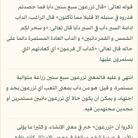
قوله تعالى: «قال تزرعون سبع سنين دأبا فما حصدتم
فذروه في سنبله إلا قليلا مما تأكلون» قال الراغب: الدأب
إدامة السير دأب في السير دأبا قال تعالى: «و سخر لكم
الشمس و القمر دائبين» و الدأب العادة المستمرة دائما على
حاله قال تعالى: «كدأب آل فرعون» أي كعادتهم التي
يستمرون عليها.
انتهى و عليه فالمعنى تزرعون سبع سنين زراعة متوالية
مستمرة، و قيل: هو من دأب بمعنى التعب أي تزرعون بجد و
اجتهاد، و يمكن أن يكون حالا أي تزرعون دائبين مستمرين أو
مجدين مجتهدين فيه.
ذكروا أن «تزرعون» خبر في معنى الإنشاء، و كثيرا ما يؤتى
بالأمر في صورة الخبر مبالغة في وجوب الامتثال كأنه واقع