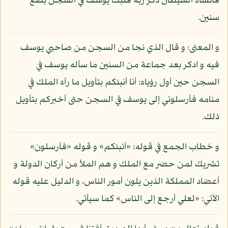
فأنساه الشيطان ذكر ربه فلبث يوسف في السجن بضع
سنين.
و المعنى: و قال الذي نجا من السجن من صاحبي يوسف
فيه و ادكر بعد جماعة من السنين ما سأله يوسف في
السجن حين أول رؤياه: أنا أنبئكم بتأويل ما رآه الملك في
منامه فأرسلوني إلى يوسف في السجن حتى أخبركم بتأويل
ذلك.
و خطاب الجمع في قوله: «أنبئكم» و قوله «فأرسلون»
تشريك لمن حضر مع الملك و هم الملأ من أركان الدولة و
أعضاد المملكة الذين يلون أمور الناس، و الدليل عليه قوله
الآتي: «لعلي أرجع إلى الناس» كما سيأتي.