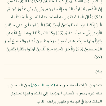
بِالْغَيْبِ وَأَنَّ اللّهَ لاَ يَهْدِي كَيْدَ الْخَائِنِينَ (52) وَمَا أُبَرِّىءُ نَفْسِي
إِنَّ النَّفْسَ لأَمَّارَةٌ بِالسُّوءِ إِلاَّ مَا رَحِمَ رَبِّيَ إِنَّ رَبِّي غَفُورٌ رَّحِيمٌ
(53) وَقَالَ الْمَلِكُ ائْتُونِي بِهِ أَسْتَخْلِصْهُ لِنَفْسِي فَلَمَّا كَلَّمَهُ
قَالَ إِنَّكَ الْيَوْمَ لَدَيْنَا مِكِينٌ أَمِينٌ (54) قَالَ اجْعَلْنِي عَلَى خَزَآئِنِ
الأَرْضِ إِنِّي حَفِيظٌ عَلِيمٌ (55) وَكَذَلِكَ مَكَّنِّا لِيُوسُفَ فِي الأَرْضِ
يَتَبَوَّأُ مِنْهَا حَيْثُ يَشَاء نُصِيبُ بِرَحْمَتِنَا مَن نَّشَاء وَلاَ نُضِيعُ أَجْرَ
الْمُحْسِنِينَ (56) وَلَأَجْرُ الآخِرَةِ خَيْرٌ لِّلَّذِينَ آمَنُواْ وَكَانُواْ يَتَّقُونَ
(57)
بيان
تتضمن الآيات قصة خروجه
(عليه السلام)
من السجن و
نيله عزة مصر و الأسباب المؤدية إلى ذلك، و فيها تحقيق
الملك ثانيا في اتهامه و ظهور براءته التام.