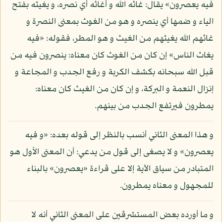
فيه يعصرون» يقال: غاثه الله و أغاثه أي نصره، و يغيثه بفتح
الياء و ضمها أي ينصره و هو من الغوث بمعنى النصرة و
غاثهم الله يغيثهم من الغيث و هو المطر، فقوله: «فيه
يغاث الناس» إن كان من الغوث كان معناه: ينصرون فيه من
قبل الله سبحانه بكشف الكربة و رفع الجدب و المجاعة و
إنزال النعمة و البركة، و إن كان من الغيث كان معناه:
يمطرون فيرتفع الجدب من بينهم.
و هذا المعنى الثاني أنسب بالنظر إلى قوله بعده: «و فيه
يعصرون» و لا يصغى إلى قول من يدعي: أن المعنى الأول هو
المتبادر من سياق الآية إلا على قراءة «يعصرون» بالبناء
للمجهول و معناه يمطرون.
و ما أورده بعض المستشرقين على المعنى الثاني أنه لا