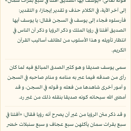
قوله تعالى: «يوسف أيها الصديق أفتنا في سبع بقرات سمان»
إلى آخر الآية، في الكلام حذف و تقدير إيجازا، و التقدير:
فأرسلوه فجاء إلى يوسف في السجن فقال: يا يوسف أيها
الصديق أفتنا في رؤيا الملك و ذكر الرؤيا و ذكر أن الناس في
انتظار تأويله و هذا الأسلوب من لطائف أساليب القرآن
الكريم.
سمى يوسف صديقا و هو كثير الصدق المبالغ فيه لما كان
رأى من صدقه فيما عبر به منامه و منام صاحبه في السجن
و أمور أخرى شاهدها من فعله و قوله في السجن، و قد
أمضى الله سبحانه كونه صديقا بنقله ذلك من غير رد.
و قد ذكر متن الرؤيا من غير أن يصرح أنه رؤيا فقال: «أفتنا في
سبع بقرات سمان يأكلهن سبع عجاف و سبع سنبلات خضر