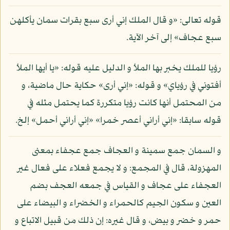
قوله تعالى: «و قال الملك إني أرى سبع بقرات سمان يأكلهن
سبع عجاف» إلى آخر الآية.
رؤيا للملك يخبر بها الملأ و الدليل عليه قوله: «يا أيها الملأ
أفتوني في رؤياي» و قوله: «إني أرى» حكاية حال ماضية، و
من المحتمل أنها كانت رؤيا متكررة كما يحتمل مثله في
قوله سابقا: «إني أراني أعصر خمرا» «إني أراني أحمل» إلخ.
و السمان جمع سمينة و العجاف جمع عجفاء بمعنى
المهزولة، قال في المجمع: و لا يجمع فعلاء على فعال غير
العجفاء على عجاف و القياس في جمعه العجف بضم
العين و سكون الجيم كالحمراء و الخضراء و البيضاء على
حمر و خضر و بيض، و قال غيره: إن ذلك من قبيل الاتباع و