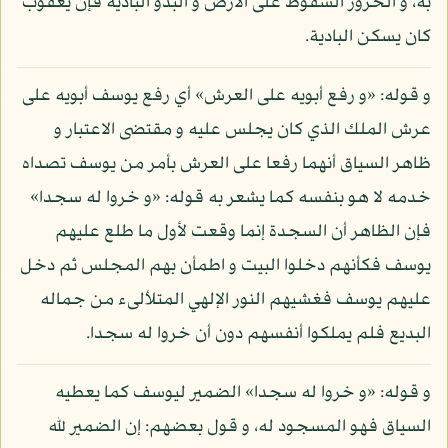
به، و الخرور السقوط على الأرض و البدو البادية فإن يعقوب
كان يسكن البادية.
و قوله: «و رفع أبويه على العرش» أي رفع يوسف أبويه على
عرش الملك الذي كان يجلس عليه و مقتضى الاعتبار و
ظاهر السياق أنهما رفعا على العرش بأمر من يوسف تصداه
خدمه لا هو بنفسه كما يشعر به قوله: «و خروا له سجدا»
فإن الظاهر أن السجدة إنما وقعت لأول ما طلع عليهم
يوسف فكأنهم دخلوا البيت و اطمأن بهم المجلس ثم دخل
عليهم يوسف فغشيهم النور الإلهي المتلألىء من جماله
البديع فلم يملكوا أنفسهم دون أن خروا له سجدا.
و قوله: «و خروا له سجدا» الضمير ليوسف كما يعطيه
السياق فهو المسجود له، و قول بعضهم: إن الضمير لله