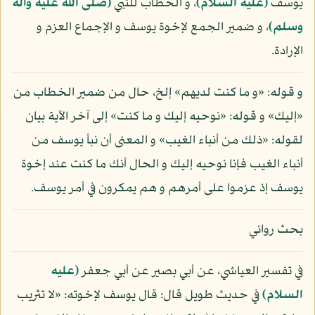
يوسف
(عليه السلام)
، و الخطاب للنبي
(صلى الله عليه وآله
وسلم)
، و ضمير الجمع لإخوة يوسف و الإجماع العزم و
الإرادة.
و قوله: «و ما كنت لديهم» إلخ، حال من ضمير الخطاب من
«إليك» و قوله: «نوحيه إليك و ما كنت» إلى آخر الآية بيان
لقوله: «ذلك من أنباء الغيب» و المعنى أن نبأ يوسف من
أنباء الغيب فإنا نوحيه إليك و الحال أنك ما كنت عند إخوة
يوسف إذ عزموا على أمرهم و هم يمكرون في أمر يوسف.
بحث روائي
في تفسير العياشي، عن أبي بصير عن أبي جعفر
(عليه
السلام)
في حديث طويل قال: قال يوسف لإخوته: «لا تثريب