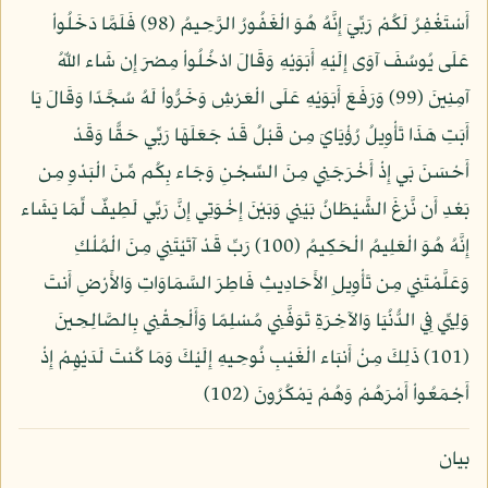
أَسْتَغْفِرُ لَكُمْ رَبِّيَ إِنَّهُ هُوَ الْغَفُورُ الرَّحِيمُ (98) فَلَمَّا دَخَلُواْ
عَلَى يُوسُفَ آوَى إِلَيْهِ أَبَوَيْهِ وَقَالَ ادْخُلُواْ مِصْرَ إِن شَاء اللّهُ
آمِنِينَ (99) وَرَفَعَ أَبَوَيْهِ عَلَى الْعَرْشِ وَخَرُّواْ لَهُ سُجَّدًا وَقَالَ يَا
أَبَتِ هَذَا تَأْوِيلُ رُؤْيَايَ مِن قَبْلُ قَدْ جَعَلَهَا رَبِّي حَقًّا وَقَدْ
أَحْسَنَ بَي إِذْ أَخْرَجَنِي مِنَ السِّجْنِ وَجَاء بِكُم مِّنَ الْبَدْوِ مِن
بَعْدِ أَن نَّزغَ الشَّيْطَانُ بَيْنِي وَبَيْنَ إِخْوَتِي إِنَّ رَبِّي لَطِيفٌ لِّمَا يَشَاء
إِنَّهُ هُوَ الْعَلِيمُ الْحَكِيمُ (100) رَبِّ قَدْ آتَيْتَنِي مِنَ الْمُلْكِ
وَعَلَّمْتَنِي مِن تَأْوِيلِ الأَحَادِيثِ فَاطِرَ السَّمَاوَاتِ وَالأَرْضِ أَنتَ
وَلِيِّي فِي الدُّنُيَا وَالآخِرَةِ تَوَفَّنِي مُسْلِمًا وَأَلْحِقْنِي بِالصَّالِحِينَ
(101) ذَلِكَ مِنْ أَنبَاء الْغَيْبِ نُوحِيهِ إِلَيْكَ وَمَا كُنتَ لَدَيْهِمْ إِذْ
أَجْمَعُواْ أَمْرَهُمْ وَهُمْ يَمْكُرُونَ (102)
بيان