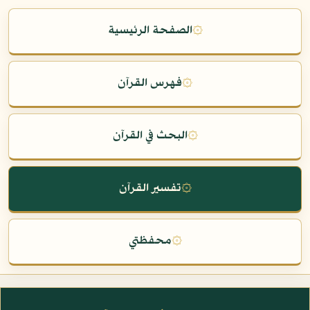
۞
الصفحة الرئيسية
۞
فهرس القرآن
۞
البحث في القرآن
۞
تفسير القرآن
۞
محفظتي