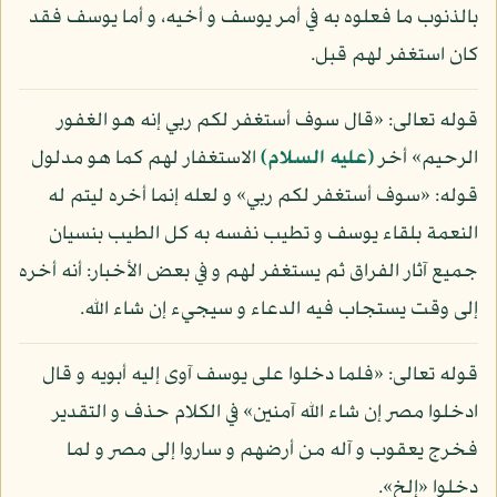
بالذنوب ما فعلوه به في أمر يوسف و أخيه، و أما يوسف فقد
كان استغفر لهم قبل.
قوله تعالى: «قال سوف أستغفر لكم ربي إنه هو الغفور
الرحيم» أخر
(عليه السلام)
الاستغفار لهم كما هو مدلول
قوله: «سوف أستغفر لكم ربي» و لعله إنما أخره ليتم له
النعمة بلقاء يوسف و تطيب نفسه به كل الطيب بنسيان
جميع آثار الفراق ثم يستغفر لهم و في بعض الأخبار: أنه أخره
إلى وقت يستجاب فيه الدعاء و سيجيء إن شاء الله.
قوله تعالى: «فلما دخلوا على يوسف آوى إليه أبويه و قال
ادخلوا مصر إن شاء الله آمنين» في الكلام حذف و التقدير
فخرج يعقوب و آله من أرضهم و ساروا إلى مصر و لما
دخلوا «إلخ».