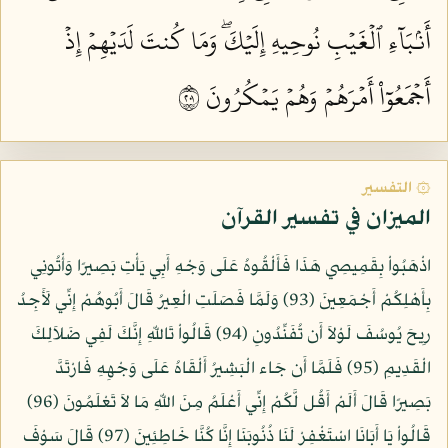
أَنۢبَآءِ ٱلۡغَيۡبِ نُوحِيهِ إِلَيۡكَۖ وَمَا كُنتَ لَدَيۡهِمۡ إِذۡ
أَجۡمَعُوٓاْ أَمۡرَهُمۡ وَهُمۡ يَمۡكُرُونَ ١٠٢
۞ التفسير
الميزان في تفسير القرآن
اذْهَبُواْ بِقَمِيصِي هَذَا فَأَلْقُوهُ عَلَى وَجْهِ أَبِي يَأْتِ بَصِيرًا وَأْتُونِي
بِأَهْلِكُمْ أَجْمَعِينَ (93) وَلَمَّا فَصَلَتِ الْعِيرُ قَالَ أَبُوهُمْ إِنِّي لَأَجِدُ
رِيحَ يُوسُفَ لَوْلاَ أَن تُفَنِّدُونِ (94) قَالُواْ تَاللّهِ إِنَّكَ لَفِي ضَلاَلِكَ
الْقَدِيمِ (95) فَلَمَّا أَن جَاء الْبَشِيرُ أَلْقَاهُ عَلَى وَجْهِهِ فَارْتَدَّ
بَصِيرًا قَالَ أَلَمْ أَقُل لَّكُمْ إِنِّي أَعْلَمُ مِنَ اللّهِ مَا لاَ تَعْلَمُونَ (96)
قَالُواْ يَا أَبَانَا اسْتَغْفِرْ لَنَا ذُنُوبَنَا إِنَّا كُنَّا خَاطِئِينَ (97) قَالَ سَوْفَ