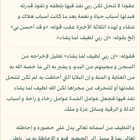
عقودا لا تنحل لكن ربي نفذ فيها بلطفه و نفوذ قدرته
فبدلها أسباب حياة و نعمة بعد ما كانت أسباب هلاك و
شقاء و لهذه الثلاثة الأخيرة عقب قوله: «و قد أحسن بي»
إلخ بقوله: «إن ربي لطيف لما يشاء».
فقوله: «إن ربي لطيف لما يشاء» تعليل لإخراجه من
السجن و مجيئهم من البدو، و يشير به إلى ما خصه الله به
من العناية و المنة و إن البلايا التي أحاطت به لم تكن لتنحل
عقدتها أو لتنحرف عن مجراها لكن الله لطيف لما يشاء
نفذ فيها فجعل عوامل الشدة عوامل رخاء و راحة و أسباب
الذلة و الرقية وسائل عزة و ملك.
و اللطيف من أسمائه تعالى يدل على حضوره و إحاطته
تعالى بما لا سبيل إلى الحضور فيه و الإحاطة به من باطن