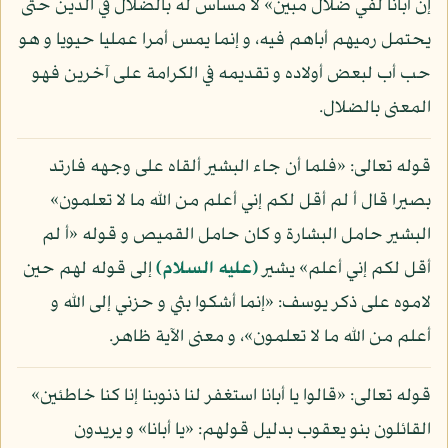
إن أبانا لفي ضلال مبين» لا مساس له بالضلال في الدين حتى
يحتمل رميهم أباهم فيه، و إنما يمس أمرا عمليا حيويا و هو
حب أب لبعض أولاده و تقديمه في الكرامة على آخرين فهو
المعنى بالضلال.
قوله تعالى: «فلما أن جاء البشير ألقاه على وجهه فارتد
بصيرا قال أ لم أقل لكم إني أعلم من الله ما لا تعلمون»
البشير حامل البشارة و كان حامل القميص و قوله «أ لم
أقل لكم إني أعلم» يشير
(عليه السلام)
إلى قوله لهم حين
لاموه على ذكر يوسف: «إنما أشكوا بثي و حزني إلى الله و
أعلم من الله ما لا تعلمون»، و معنى الآية ظاهر.
قوله تعالى: «قالوا يا أبانا استغفر لنا ذنوبنا إنا كنا خاطئين»
القائلون بنو يعقوب بدليل قولهم: «يا أبانا» و يريدون