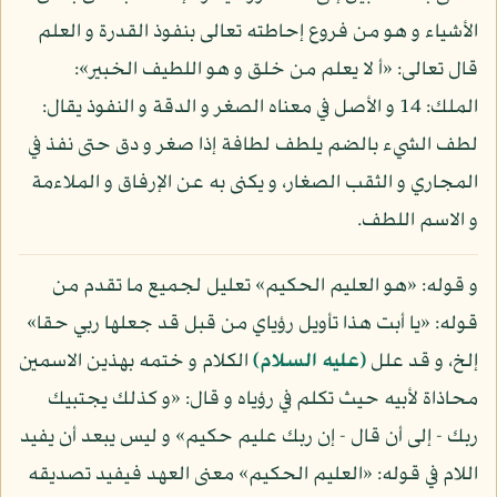
الأشياء و هو من فروع إحاطته تعالى بنفوذ القدرة و العلم
قال تعالى: «أ لا يعلم من خلق و هو اللطيف الخبير»:
الملك: 14 و الأصل في معناه الصغر و الدقة و النفوذ يقال:
لطف الشيء بالضم يلطف لطافة إذا صغر و دق حتى نفذ في
المجاري و الثقب الصغار، و يكنى به عن الإرفاق و الملاءمة
و الاسم اللطف.
و قوله: «هو العليم الحكيم» تعليل لجميع ما تقدم من
قوله: «يا أبت هذا تأويل رؤياي من قبل قد جعلها ربي حقا»
إلخ، و قد علل
(عليه السلام)
الكلام و ختمه بهذين الاسمين
محاذاة لأبيه حيث تكلم في رؤياه و قال: «و كذلك يجتبيك
ربك - إلى أن قال - إن ربك عليم حكيم» و ليس يبعد أن يفيد
اللام في قوله: «العليم الحكيم» معنى العهد فيفيد تصديقه