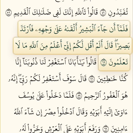
تُفَنِّدُونِ ٩٤
قَالُواْ تَٱللَّهِ إِنَّكَ لَفِي ضَلَٰلِكَ ٱلۡقَدِيمِ ٩٥
فَلَمَّآ أَن جَآءَ ٱلۡبَشِيرُ أَلۡقَىٰهُ عَلَىٰ وَجۡهِهِۦ فَٱرۡتَدَّ
بَصِيرٗاۖ قَالَ أَلَمۡ أَقُل لَّكُمۡ إِنِّيٓ أَعۡلَمُ مِنَ ٱللَّهِ مَا لَا
تَعۡلَمُونَ ٩٦
قَالُواْ يَٰٓأَبَانَا ٱسۡتَغۡفِرۡ لَنَا ذُنُوبَنَآ إِنَّا
كُنَّا خَٰطِـِٔينَ ٩٧
قَالَ سَوۡفَ أَسۡتَغۡفِرُ لَكُمۡ رَبِّيٓۖ إِنَّهُۥ
هُوَ ٱلۡغَفُورُ ٱلرَّحِيمُ ٩٨
فَلَمَّا دَخَلُواْ عَلَىٰ يُوسُفَ
ءَاوَىٰٓ إِلَيۡهِ أَبَوَيۡهِ وَقَالَ ٱدۡخُلُواْ مِصۡرَ إِن شَآءَ ٱللَّهُ
ءَامِنِينَ ٩٩
وَرَفَعَ أَبَوَيۡهِ عَلَى ٱلۡعَرۡشِ وَخَرُّواْ لَهُۥ