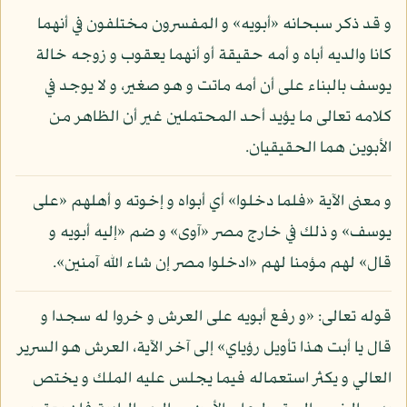
و قد ذكر سبحانه «أبويه» و المفسرون مختلفون في أنهما
كانا والديه أباه و أمه حقيقة أو أنهما يعقوب و زوجه خالة
يوسف بالبناء على أن أمه ماتت و هو صغير، و لا يوجد في
كلامه تعالى ما يؤيد أحد المحتملين غير أن الظاهر من
الأبوين هما الحقيقيان.
و معنى الآية «فلما دخلوا» أي أبواه و إخوته و أهلهم «على
يوسف» و ذلك في خارج مصر «آوى» و ضم «إليه أبويه و
قال» لهم مؤمنا لهم «ادخلوا مصر إن شاء الله آمنين».
قوله تعالى: «و رفع أبويه على العرش و خروا له سجدا و
قال يا أبت هذا تأويل رؤياي» إلى آخر الآية، العرش هو السرير
العالي و يكثر استعماله فيما يجلس عليه الملك و يختص