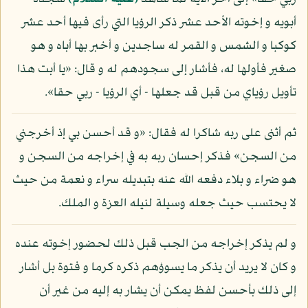
أبويه و إخوته الأحد عشر ذكر الرؤيا التي رأى فيها أحد عشر
كوكبا و الشمس و القمر له ساجدين و أخبر بها أباه و هو
صغير فأولها له، فأشار إلى سجودهم له و قال: «يا أبت هذا
تأويل رؤياي من قبل قد جعلها - أي الرؤيا - ربي حقا».
ثم أثنى على ربه شاكرا له فقال: «و قد أحسن بي إذ أخرجني
من السجن» فذكر إحسان ربه به في إخراجه من السجن و
هو ضراء و بلاء دفعه الله عنه بتبديله سراء و نعمة من حيث
لا يحتسب حيث جعله وسيلة لنيله العزة و الملك.
و لم يذكر إخراجه من الجب قبل ذلك لحضور إخوته عنده
و كان لا يريد أن يذكر ما يسوؤهم ذكره كرما و فتوة بل أشار
إلى ذلك بأحسن لفظ يمكن أن يشار به إليه من غير أن