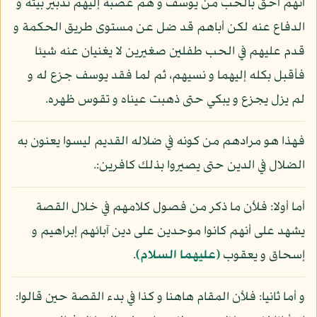
أنهم أحق بالحب من يوسف و هم عصبة إليهم تدبير بيته و
الدفاع عنه لكن أباهم قد ضل عن مستوى طريق الحكمة و
قدم عليهم في الحب طفلين صغيرين لا يغنيان عنه شيئا
فأقبل بكله إليهما و نسيهم، ثم لما فقد يوسف جزع له و
لم يزل يجزع و يبكي حتى ذهبت عيناه و تقوس ظهره.
فهذا هو مرادهم من كونه في ضلاله القديم ليسوا يعنون به
الضلال في الدين حتى يصيروا بذلك كافرين:.
أما أولا: فلأن ما ذكر من فصول كلامهم في خلال القصة
يشهد على أنهم كانوا موحدين على دين آبائهم إبراهيم و
إسحاق و يعقوب
(عليهما السلام)
.
و أما ثانيا: فلأن المقام هاهنا و كذا في بدء القصة حين قالوا: