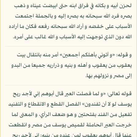
لحزن أبيه و بكائه في فراق ابنه حتى ابيضت عيناه و ذهب
بصره فرد الله سبحانه به بصره إليه و بالجملة اجتمعت
الأسباب على خفضه و أراد الله سبحانه رفعه فكان ما أراده
الله دون الذي توجهت إليه الأسباب و الله غالب على أمره.
و قوله: «و أتوني بأهلكم أجمعين» أمر منه بانتقال بيت
يعقوب من يعقوب و أهله و بنيه و ذراريه جميعا من البدو
إلى مصر و نزولهم بها.
قوله تعالى: «و لما فصلت العير قال أبوهم إني لأجد ريح
يوسف لو لا أن تفندون» الفصل القطع و الانقطاع و التفنيد
تفعيل من الفند بفتحتين و هو ضعف الرأي، و المعنى لما
خرجت العير الحاملة لقميص يوسف من مصر و انقطعت
عنها قال أبوهم يعقوب لمن عنده من بنيه: إني لأجد ريح