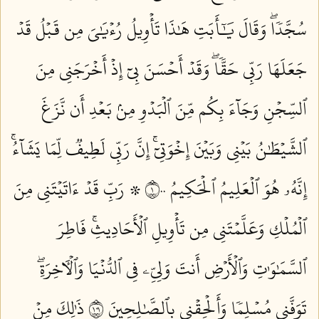
سُجَّدٗاۖ وَقَالَ يَٰٓأَبَتِ هَٰذَا تَأۡوِيلُ رُءۡيَٰيَ مِن قَبۡلُ قَدۡ
جَعَلَهَا رَبِّي حَقّٗاۖ وَقَدۡ أَحۡسَنَ بِيٓ إِذۡ أَخۡرَجَنِي مِنَ
ٱلسِّجۡنِ وَجَآءَ بِكُم مِّنَ ٱلۡبَدۡوِ مِنۢ بَعۡدِ أَن نَّزَغَ
ٱلشَّيۡطَٰنُ بَيۡنِي وَبَيۡنَ إِخۡوَتِيٓۚ إِنَّ رَبِّي لَطِيفٞ لِّمَا يَشَآءُۚ
إِنَّهُۥ هُوَ ٱلۡعَلِيمُ ٱلۡحَكِيمُ ١٠٠
۞ رَبِّ قَدۡ ءَاتَيۡتَنِي مِنَ
ٱلۡمُلۡكِ وَعَلَّمۡتَنِي مِن تَأۡوِيلِ ٱلۡأَحَادِيثِۚ فَاطِرَ
ٱلسَّمَٰوَٰتِ وَٱلۡأَرۡضِ أَنتَ وَلِيِّۦ فِي ٱلدُّنۡيَا وَٱلۡأٓخِرَةِۖ
تَوَفَّنِي مُسۡلِمٗا وَأَلۡحِقۡنِي بِٱلصَّٰلِحِينَ ١٠١
ذَٰلِكَ مِنۡ