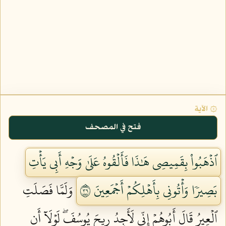
۞ الآية
فتح في المصحف
ٱذۡهَبُواْ بِقَمِيصِي هَٰذَا فَأَلۡقُوهُ عَلَىٰ وَجۡهِ أَبِي يَأۡتِ
بَصِيرٗا وَأۡتُونِي بِأَهۡلِكُمۡ أَجۡمَعِينَ ٩٣
وَلَمَّا فَصَلَتِ
ٱلۡعِيرُ قَالَ أَبُوهُمۡ إِنِّي لَأَجِدُ رِيحَ يُوسُفَۖ لَوۡلَآ أَن