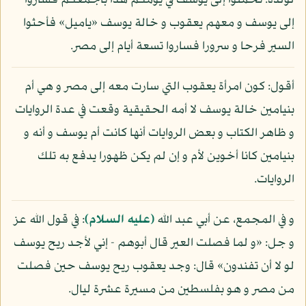
لولده: تحملوا إلى يوسف في يومكم هذا بأجمعكم فساروا
إلى يوسف و معهم يعقوب و خالة يوسف «ياميل» فأحثوا
السير فرحا و سرورا فساروا تسعة أيام إلى مصر.
أقول: كون امرأة يعقوب التي سارت معه إلى مصر و هي أم
بنيامين خالة يوسف لا أمه الحقيقية وقعت في عدة الروايات
و ظاهر الكتاب و بعض الروايات أنها كانت أم يوسف و أنه و
بنيامين كانا أخوين لأم و إن لم يكن ظهورا يدفع به تلك
الروايات.
و في المجمع، عن أبي عبد الله
(عليه السلام)
: في قول الله عز
و جل: «و لما فصلت العير قال أبوهم - إني لأجد ريح يوسف
لو لا أن تفندون» قال: وجد يعقوب ريح يوسف حين فصلت
من مصر و هو بفلسطين من مسيرة عشرة ليال.