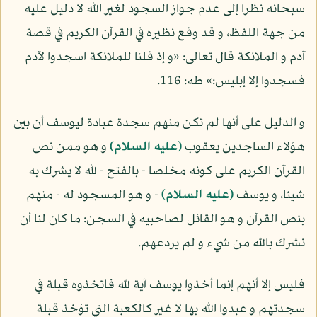
سبحانه نظرا إلى عدم جواز السجود لغير الله لا دليل عليه
من جهة اللفظ، و قد وقع نظيره في القرآن الكريم في قصة
آدم و الملائكة قال تعالى: «و إذ قلنا للملائكة اسجدوا لآدم
فسجدوا إلا إبليس:» طه: 116.
و الدليل على أنها لم تكن منهم سجدة عبادة ليوسف أن بين
هؤلاء الساجدين يعقوب
(عليه السلام)
و هو ممن نص
القرآن الكريم على كونه مخلصا - بالفتح - لله لا يشرك به
شيئا، و يوسف
(عليه السلام)
- و هو المسجود له - منهم
بنص القرآن و هو القائل لصاحبيه في السجن: ما كان لنا أن
نشرك بالله من شيء و لم يردعهم.
فليس إلا أنهم إنما أخذوا يوسف آية لله فاتخذوه قبلة في
سجدتهم و عبدوا الله بها لا غير كالكعبة التي تؤخذ قبلة