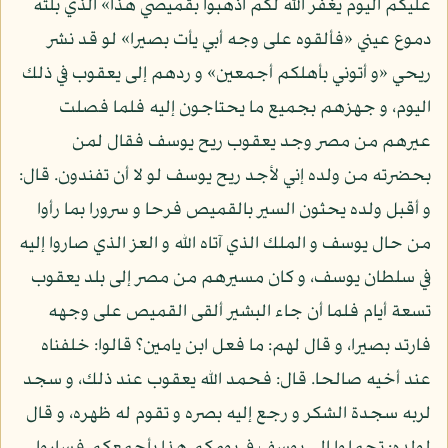
عليكم اليوم يغفر الله لكم اذهبوا بقميصي هذا» الذي بلته
دموع عيني «فألقوه على وجه أبي يأت بصيرا» لو قد نشر
ريحي «و أتوني بأهلكم أجمعين» و ردهم إلى يعقوب في ذلك
اليوم، و جهزهم بجميع ما يحتاجون إليه فلما فصلت
عيرهم من مصر وجد يعقوب ريح يوسف فقال لمن
بحضرته من ولده إني لأجد ريح يوسف لو لا أن تفندون. قال:
و أقبل ولده يحثون السير بالقميص فرحا و سرورا بما رأوا
من حال يوسف و الملك الذي آتاه الله و العز الذي صاروا إليه
في سلطان يوسف، و كان مسيرهم من مصر إلى بلد يعقوب
تسعة أيام فلما أن جاء البشير ألقى القميص على وجهه
فارتد بصيرا، و قال لهم: ما فعل ابن يامين؟ قالوا: خلفناه
عند أخيه صالحا. قال: فحمد الله يعقوب عند ذلك، و سجد
لربه سجدة الشكر و رجع إليه بصره و تقوم له ظهره، و قال