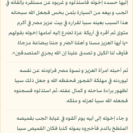
إليها حسده إخوته فاستذلوه و غربوه عن مستقره بإلقائه في
الجب و بيعه من السيارة بثمن بخس فجعل الله سبحانه
هذا السبب بعينه سببا لقراره في بيت عزيز مصر في أكرم
مثوى ثم أقره في أريكة عزة تضرع إليه أمامها إخوته بقولهم
«يا أيها العزيز مسنا و أهلنا الضر و جئنا ببضاعة مزجاة
فأوف لنا الكيل و تصدق علينا إن الله يجزي المتصدقين».
ثم أحبته امرأة العزيز و نسوة مصر فراودنه عن نفسه
ليوردنه في مهلكة الفجور فحفظه الله و جعل ذلك سببا
لظهور براءة ساحته و كمال عفته، ثم استذلوه فسجنوه
فجعله الله سببا لعزته و ملكه.
و جاء إخوته إلى أبيه يوم ألقوه في غيابة الجب بقميصه
الملطخ بالدم فأخبروه بموته كذبا فكان القميص سببا