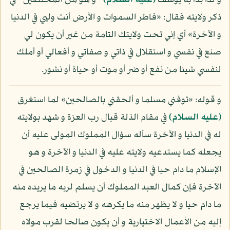
و لذا بدأ به يوسف
(عليه السلام)
- و هو من المخلصين - في
ذكر ولايته فقال: «فاطر السموات و الأرض أنت وليي في الدنيا
و الآخرة» أي إني تحت ولايتك التامة من غير أن يكون لي
صنع في نفسي و استقلال في ذاتي و صفاتي و أفعالي أو أملك
لنفسي شيئا من نفع أو ضر أو موت أو حياة أو نشور.
و قوله: «توفني مسلما و ألحقني بالصالحين» لما استغرق
(عليه السلام)
في مقام الذلة قبال رب العزة و شهد بولايته
له في الدنيا و الآخرة سأله سؤال المملوك المولى عليه أن
يجعله كما يستدعيه ولايته عليه في الدنيا و الآخرة و هو
الإسلام ما دام حيا في الدنيا و الدخول في زمرة الصالحين في
الآخرة فإن كمال العبد المملوك أن يسلم لربه ما يريده منه
ما دام حيا و لا يظهر منه ما يكرهه و لا يرتضيه فيما يرجع
إليه من الأعمال الاختيارية و أن يكون صالحا لقرب مولاه