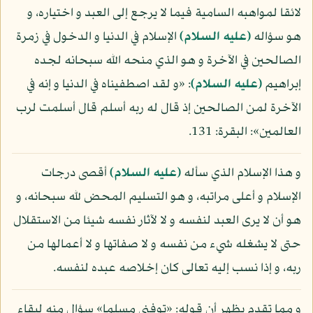
لائقا لمواهبه السامية فيما لا يرجع إلى العبد و اختياره، و
هو سؤاله
(عليه السلام)
الإسلام في الدنيا و الدخول في زمرة
الصالحين في الآخرة و هو الذي منحه الله سبحانه لجده
إبراهيم
(عليه السلام)
: «و لقد اصطفيناه في الدنيا و إنه في
الآخرة لمن الصالحين إذ قال له ربه أسلم قال أسلمت لرب
العالمين»: البقرة: 131.
و هذا الإسلام الذي سأله
(عليه السلام)
أقصى درجات
الإسلام و أعلى مراتبه، و هو التسليم المحض لله سبحانه، و
هو أن لا يرى العبد لنفسه و لا لآثار نفسه شيئا من الاستقلال
حتى لا يشغله شيء من نفسه و لا صفاتها و لا أعمالها من
ربه، و إذا نسب إليه تعالى كان إخلاصه عبده لنفسه.
و مما تقدم يظهر أن قوله: «توفني مسلما» سؤال منه لبقاء