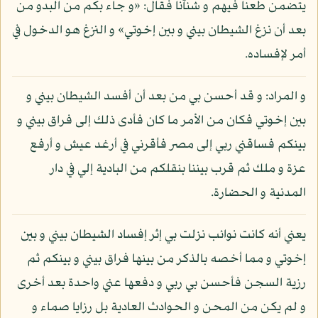
يتضمن طعنا فيهم و شنآنا فقال: «و جاء بكم من البدو من
بعد أن نزغ الشيطان بيني و بين إخوتي» و النزغ هو الدخول في
أمر لإفساده.
و المراد: و قد أحسن بي من بعد أن أفسد الشيطان بيني و
بين إخوتي فكان من الأمر ما كان فأدى ذلك إلى فراق بيني و
بينكم فساقني ربي إلى مصر فأقرني في أرغد عيش و أرفع
عزة و ملك ثم قرب بيننا بنقلكم من البادية إلي في دار
المدنية و الحضارة.
يعني أنه كانت نوائب نزلت بي إثر إفساد الشيطان بيني و بين
إخوتي و مما أخصه بالذكر من بينها فراق بيني و بينكم ثم
رزية السجن فأحسن بي ربي و دفعها عني واحدة بعد أخرى
و لم يكن من المحن و الحوادث العادية بل رزايا صماء و