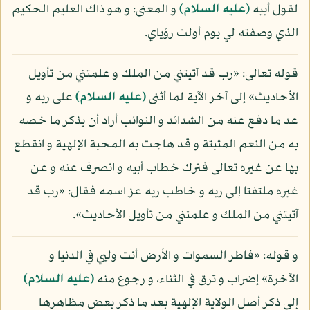
لقول أبيه
(عليه السلام)
و المعنى: و هو ذاك العليم الحكيم
الذي وصفته لي يوم أولت رؤياي.
قوله تعالى: «رب قد آتيتني من الملك و علمتني من تأويل
الأحاديث» إلى آخر الآية لما أثنى
(عليه السلام)
على ربه و
عد ما دفع عنه من الشدائد و النوائب أراد أن يذكر ما خصه
به من النعم المثبتة و قد هاجت به المحبة الإلهية و انقطع
بها عن غيره تعالى فترك خطاب أبيه و انصرف عنه و عن
غيره ملتفتا إلى ربه و خاطب ربه عز اسمه فقال: «رب قد
آتيتني من الملك و علمتني من تأويل الأحاديث».
و قوله: «فاطر السموات و الأرض أنت وليي في الدنيا و
الآخرة» إضراب و ترق في الثناء، و رجوع منه
(عليه السلام)
إلى ذكر أصل الولاية الإلهية بعد ما ذكر بعض مظاهرها