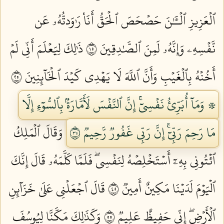
ٱلۡعَزِيزِ ٱلۡـَٰٔنَ حَصۡحَصَ ٱلۡحَقُّ أَنَا۠ رَٰوَدتُّهُۥ عَن
نَّفۡسِهِۦ وَإِنَّهُۥ لَمِنَ ٱلصَّٰدِقِينَ ٥١
ذَٰلِكَ لِيَعۡلَمَ أَنِّي لَمۡ
أَخُنۡهُ بِٱلۡغَيۡبِ وَأَنَّ ٱللَّهَ لَا يَهۡدِي كَيۡدَ ٱلۡخَآئِنِينَ ٥٢
۞ وَمَآ أُبَرِّئُ نَفۡسِيٓۚ إِنَّ ٱلنَّفۡسَ لَأَمَّارَةُۢ بِٱلسُّوٓءِ إِلَّا
مَا رَحِمَ رَبِّيٓۚ إِنَّ رَبِّي غَفُورٞ رَّحِيمٞ ٥٣
وَقَالَ ٱلۡمَلِكُ
ٱئۡتُونِي بِهِۦٓ أَسۡتَخۡلِصۡهُ لِنَفۡسِيۖ فَلَمَّا كَلَّمَهُۥ قَالَ إِنَّكَ
ٱلۡيَوۡمَ لَدَيۡنَا مَكِينٌ أَمِينٞ ٥٤
قَالَ ٱجۡعَلۡنِي عَلَىٰ خَزَآئِنِ
ٱلۡأَرۡضِۖ إِنِّي حَفِيظٌ عَلِيمٞ ٥٥
وَكَذَٰلِكَ مَكَّنَّا لِيُوسُفَ