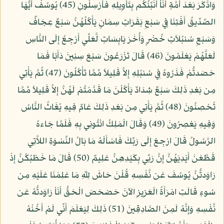
وَادَّكَرَ بَعْدَ أُمَّةٍ أَنَاْ أُنَبِّئُكُم بِتَأْوِيلِهِ فَأَرْسِلُونِ (45) يُوسُفُ أَيُّهَا
الصِّدِّيقُ أَفْتِنَا فِي سَبْعِ بَقَرَاتٍ سِمَانٍ يَأْكُلُهُنَّ سَبْعٌ عِجَافٌ
وَسَبْعِ سُنبُلاَتٍ خُضْرٍ وَأُخَرَ يَابِسَاتٍ لَّعَلِّي أَرْجِعُ إِلَى النَّاسِ
لَعَلَّهُمْ يَعْلَمُونَ (46) قَالَ تَزْرَعُونَ سَبْعَ سِنِينَ دَأَبًا فَمَا
حَصَدتُّمْ فَذَرُوهُ فِي سُنبُلِهِ إِلاَّ قَلِيلاً مِّمَّا تَأْكُلُونَ (47) ثُمَّ يَأْتِي
مِن بَعْدِ ذَلِكَ سَبْعٌ شِدَادٌ يَأْكُلْنَ مَا قَدَّمْتُمْ لَهُنَّ إِلاَّ قَلِيلاً مِّمَّا
تُحْصِنُونَ (48) ثُمَّ يَأْتِي مِن بَعْدِ ذَلِكَ عَامٌ فِيهِ يُغَاثُ النَّاسُ
وَفِيهِ يَعْصِرُونَ (49) وَقَالَ الْمَلِكُ ائْتُونِي بِهِ فَلَمَّا جَاءهُ
الرَّسُولُ قَالَ ارْجِعْ إِلَى رَبِّكَ فَاسْأَلْهُ مَا بَالُ النِّسْوَةِ اللاَّتِي
قَطَّعْنَ أَيْدِيَهُنَّ إِنَّ رَبِّي بِكَيْدِهِنَّ عَلِيمٌ (50) قَالَ مَا خَطْبُكُنَّ إِذْ
رَاوَدتُّنَّ يُوسُفَ عَن نَّفْسِهِ قُلْنَ حَاشَ لِلّهِ مَا عَلِمْنَا عَلَيْهِ مِن
سُوءٍ قَالَتِ امْرَأَةُ الْعَزِيزِ الآنَ حَصْحَصَ الْحَقُّ أَنَاْ رَاوَدتُّهُ عَن
نَّفْسِهِ وَإِنَّهُ لَمِنَ الصَّادِقِينَ (51) ذَلِكَ لِيَعْلَمَ أَنِّي لَمْ أَخُنْهُ