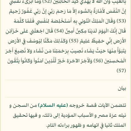
بِالْغَيْبِ وَأَنَّ اللّهَ لاَ يَهْدِي كَيْدَ الْخَائِنِينَ (52) وَمَا أُبَرِّىءُ نَفْسِي
إِنَّ النَّفْسَ لأَمَّارَةٌ بِالسُّوءِ إِلاَّ مَا رَحِمَ رَبِّيَ إِنَّ رَبِّي غَفُورٌ رَّحِيمٌ
(53) وَقَالَ الْمَلِكُ ائْتُونِي بِهِ أَسْتَخْلِصْهُ لِنَفْسِي فَلَمَّا كَلَّمَهُ
قَالَ إِنَّكَ الْيَوْمَ لَدَيْنَا مِكِينٌ أَمِينٌ (54) قَالَ اجْعَلْنِي عَلَى خَزَآئِنِ
الأَرْضِ إِنِّي حَفِيظٌ عَلِيمٌ (55) وَكَذَلِكَ مَكَّنِّا لِيُوسُفَ فِي الأَرْضِ
يَتَبَوَّأُ مِنْهَا حَيْثُ يَشَاء نُصِيبُ بِرَحْمَتِنَا مَن نَّشَاء وَلاَ نُضِيعُ أَجْرَ
الْمُحْسِنِينَ (56) وَلَأَجْرُ الآخِرَةِ خَيْرٌ لِّلَّذِينَ آمَنُواْ وَكَانُواْ يَتَّقُونَ
(57)
بيان
تتضمن الآيات قصة خروجه
(عليه السلام)
من السجن و
نيله عزة مصر و الأسباب المؤدية إلى ذلك، و فيها تحقيق
الملك ثانيا في اتهامه و ظهور براءته التام.