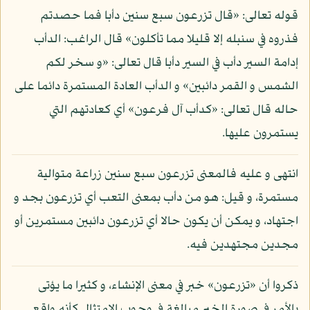
قوله تعالى: «قال تزرعون سبع سنين دأبا فما حصدتم
فذروه في سنبله إلا قليلا مما تأكلون» قال الراغب: الدأب
إدامة السير دأب في السير دأبا قال تعالى: «و سخر لكم
الشمس و القمر دائبين» و الدأب العادة المستمرة دائما على
حاله قال تعالى: «كدأب آل فرعون» أي كعادتهم التي
يستمرون عليها.
انتهى و عليه فالمعنى تزرعون سبع سنين زراعة متوالية
مستمرة، و قيل: هو من دأب بمعنى التعب أي تزرعون بجد و
اجتهاد، و يمكن أن يكون حالا أي تزرعون دائبين مستمرين أو
مجدين مجتهدين فيه.
ذكروا أن «تزرعون» خبر في معنى الإنشاء، و كثيرا ما يؤتى
بالأمر في صورة الخبر مبالغة في وجوب الامتثال كأنه واقع