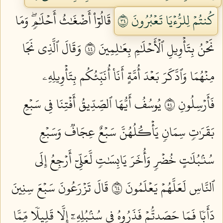
كُنتُمۡ لِلرُّءۡيَا تَعۡبُرُونَ ٤٣
قَالُوٓاْ أَضۡغَٰثُ أَحۡلَٰمٖۖ وَمَا
نَحۡنُ بِتَأۡوِيلِ ٱلۡأَحۡلَٰمِ بِعَٰلِمِينَ ٤٤
وَقَالَ ٱلَّذِي نَجَا
مِنۡهُمَا وَٱدَّكَرَ بَعۡدَ أُمَّةٍ أَنَا۠ أُنَبِّئُكُم بِتَأۡوِيلِهِۦ
فَأَرۡسِلُونِ ٤٥
يُوسُفُ أَيُّهَا ٱلصِّدِّيقُ أَفۡتِنَا فِي سَبۡعِ
بَقَرَٰتٖ سِمَانٖ يَأۡكُلُهُنَّ سَبۡعٌ عِجَافٞ وَسَبۡعِ
سُنۢبُلَٰتٍ خُضۡرٖ وَأُخَرَ يَابِسَٰتٖ لَّعَلِّيٓ أَرۡجِعُ إِلَى
ٱلنَّاسِ لَعَلَّهُمۡ يَعۡلَمُونَ ٤٦
قَالَ تَزۡرَعُونَ سَبۡعَ سِنِينَ
دَأَبٗا فَمَا حَصَدتُّمۡ فَذَرُوهُ فِي سُنۢبُلِهِۦٓ إِلَّا قَلِيلٗا مِّمَّا