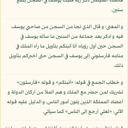
فأنساه الشيطان ذكر ربه فلبث يوسف في السجن بضع
سنين.
و المعنى: و قال الذي نجا من السجن من صاحبي يوسف
فيه و ادكر بعد جماعة من السنين ما سأله يوسف في
السجن حين أول رؤياه: أنا أنبئكم بتأويل ما رآه الملك في
منامه فأرسلوني إلى يوسف في السجن حتى أخبركم بتأويل
ذلك.
و خطاب الجمع في قوله: «أنبئكم» و قوله «فأرسلون»
تشريك لمن حضر مع الملك و هم الملأ من أركان الدولة و
أعضاد المملكة الذين يلون أمور الناس، و الدليل عليه قوله
الآتي: «لعلي أرجع إلى الناس» كما سيأتي.