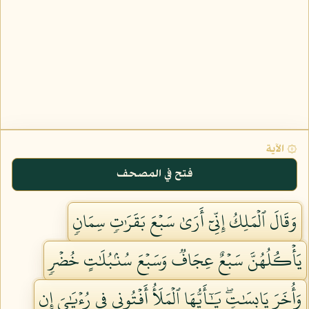
۞ الآية
فتح في المصحف
وَقَالَ ٱلۡمَلِكُ إِنِّيٓ أَرَىٰ سَبۡعَ بَقَرَٰتٖ سِمَانٖ
يَأۡكُلُهُنَّ سَبۡعٌ عِجَافٞ وَسَبۡعَ سُنۢبُلَٰتٍ خُضۡرٖ
وَأُخَرَ يَابِسَٰتٖۖ يَٰٓأَيُّهَا ٱلۡمَلَأُ أَفۡتُونِي فِي رُءۡيَٰيَ إِن