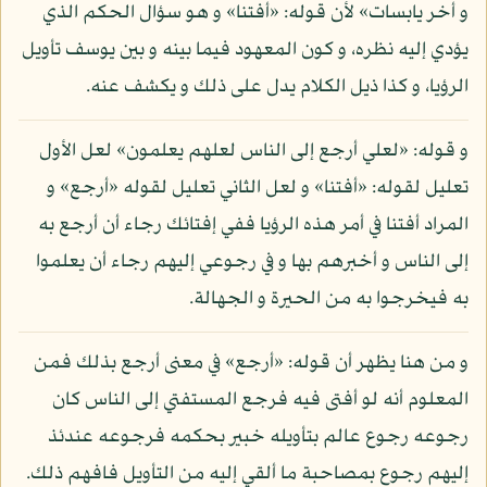
و أخر يابسات» لأن قوله: «أفتنا» و هو سؤال الحكم الذي
يؤدي إليه نظره، و كون المعهود فيما بينه و بين يوسف تأويل
الرؤيا، و كذا ذيل الكلام يدل على ذلك و يكشف عنه.
و قوله: «لعلي أرجع إلى الناس لعلهم يعلمون» لعل الأول
تعليل لقوله: «أفتنا» و لعل الثاني تعليل لقوله «أرجع» و
المراد أفتنا في أمر هذه الرؤيا ففي إفتائك رجاء أن أرجع به
إلى الناس و أخبرهم بها و في رجوعي إليهم رجاء أن يعلموا
به فيخرجوا به من الحيرة و الجهالة.
و من هنا يظهر أن قوله: «أرجع» في معنى أرجع بذلك فمن
المعلوم أنه لو أفتى فيه فرجع المستفتي إلى الناس كان
رجوعه رجوع عالم بتأويله خبير بحكمه فرجوعه عندئذ
إليهم رجوع بمصاحبة ما ألقي إليه من التأويل فافهم ذلك.