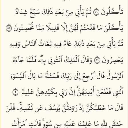
تَأۡكُلُونَ ٤٧
ثُمَّ يَأۡتِي مِنۢ بَعۡدِ ذَٰلِكَ سَبۡعٞ شِدَادٞ
يَأۡكُلۡنَ مَا قَدَّمۡتُمۡ لَهُنَّ إِلَّا قَلِيلٗا مِّمَّا تُحۡصِنُونَ ٤٨
ثُمَّ يَأۡتِي مِنۢ بَعۡدِ ذَٰلِكَ عَامٞ فِيهِ يُغَاثُ ٱلنَّاسُ وَفِيهِ
يَعۡصِرُونَ ٤٩
وَقَالَ ٱلۡمَلِكُ ٱئۡتُونِي بِهِۦۖ فَلَمَّا جَآءَهُ
ٱلرَّسُولُ قَالَ ٱرۡجِعۡ إِلَىٰ رَبِّكَ فَسۡـَٔلۡهُ مَا بَالُ ٱلنِّسۡوَةِ
ٱلَّٰتِي قَطَّعۡنَ أَيۡدِيَهُنَّۚ إِنَّ رَبِّي بِكَيۡدِهِنَّ عَلِيمٞ ٥٠
قَالَ مَا خَطۡبُكُنَّ إِذۡ رَٰوَدتُّنَّ يُوسُفَ عَن نَّفۡسِهِۦۚ قُلۡنَ
حَٰشَ لِلَّهِ مَا عَلِمۡنَا عَلَيۡهِ مِن سُوٓءٖۚ قَالَتِ ٱمۡرَأَتُ