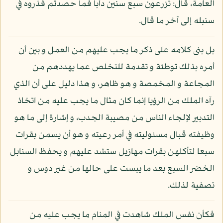
العامة، قال: تزرعون سبع سنين دأبا فما حصدتم فذروه في
سنبله إلى آخر ما قال.
بل بنى كلامه على ذكر ما يجب عليهم من العمل و بين أن
أمره بذلك توطئة و تقدمة للتخلص عما يهددهم من
المجاعة و المخمصة و هو ظاهر، و هذا دليل على أن الذي
رآه الملك من الرؤيا إنما كان مثال ما يجب عليه من اتخاذ
التدبير لإلجاء الناس من مصيبة الجدب، و إشارة إلى ما هو
وظيفته قبال مسئوليته في أمر رعيته و هو أن يسمن بقرات
سبعا لتأكلهن بقرات مهازيل ستشد عليهم و يحفظ السنابل
الخضر السبع بعد ما يبست على حالها من غير دوس و
تصفية لذلك.
فكأن نفس الملك شاهدت في المنام ما يجب عليه من