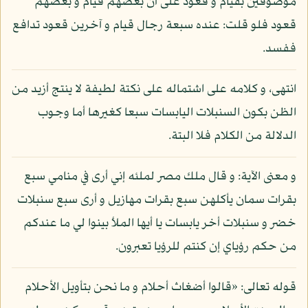
موصوفين بقيام و قعود على أن بعضهم قيام و بعضهم
قعود فلو قلت: عنده سبعة رجال قيام و آخرين قعود تدافع
ففسد.
انتهى، و كلامه على اشتماله على نكتة لطيفة لا ينتج أزيد من
الظن بكون السنبلات اليابسات سبعا كغيرها أما وجوب
الدلالة من الكلام فلا البتة.
و معنى الآية: و قال ملك مصر لملئه إني أرى في منامي سبع
بقرات سمان يأكلهن سبع بقرات مهازيل و أرى سبع سنبلات
خضر و سنبلات أخر يابسات يا أيها الملأ بينوا لي ما عندكم
من حكم رؤياي إن كنتم للرؤيا تعبرون.
قوله تعالى: «قالوا أضغاث أحلام و ما نحن بتأويل الأحلام