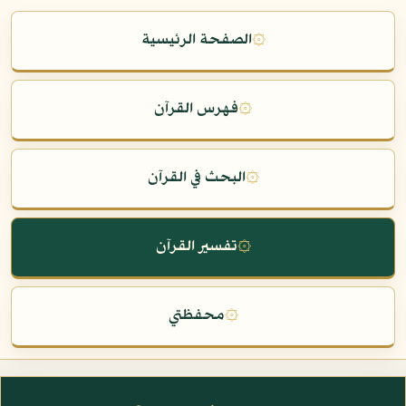
۞
الصفحة الرئيسية
۞
فهرس القرآن
۞
البحث في القرآن
۞
تفسير القرآن
۞
محفظتي