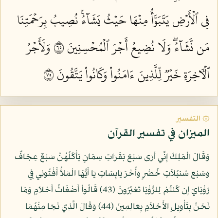
فِي ٱلۡأَرۡضِ يَتَبَوَّأُ مِنۡهَا حَيۡثُ يَشَآءُۚ نُصِيبُ بِرَحۡمَتِنَا
مَن نَّشَآءُۖ وَلَا نُضِيعُ أَجۡرَ ٱلۡمُحۡسِنِينَ ٥٦
وَلَأَجۡرُ
ٱلۡأٓخِرَةِ خَيۡرٞ لِّلَّذِينَ ءَامَنُواْ وَكَانُواْ يَتَّقُونَ ٥٧
۞ التفسير
الميزان في تفسير القرآن
وَقَالَ الْمَلِكُ إِنِّي أَرَى سَبْعَ بَقَرَاتٍ سِمَانٍ يَأْكُلُهُنَّ سَبْعٌ عِجَافٌ
وَسَبْعَ سُنبُلاَتٍ خُضْرٍ وَأُخَرَ يَابِسَاتٍ يَا أَيُّهَا الْمَلأُ أَفْتُونِي فِي
رُؤْيَايَ إِن كُنتُمْ لِلرُّؤْيَا تَعْبُرُونَ (43) قَالُواْ أَضْغَاثُ أَحْلاَمٍ وَمَا
نَحْنُ بِتَأْوِيلِ الأَحْلاَمِ بِعَالِمِينَ (44) وَقَالَ الَّذِي نَجَا مِنْهُمَا