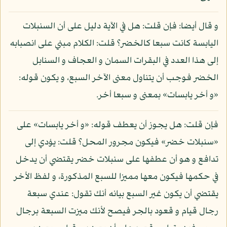
و قال أيضا: فإن قلت: هل في الآية دليل على أن السنبلات
اليابسة كانت سبعا كالخضر؟ قلت: الكلام مبني على انصبابه
إلى هذا العدد في البقرات السمان و العجاف و السنابل
الخضر فوجب أن يتناول معنى الآخر السبع، و يكون قوله:
«و أخر يابسات» بمعنى و سبعا أخر.
فإن قلت: هل يجوز أن يعطف قوله: «و أخر يابسات» على
«سنبلات خضر» فيكون مجرور المحل؟ قلت: يؤدي إلى
تدافع و هو أن عطفها على سنبلات خضر يقتضي أن يدخل
في حكمها فيكون معها مميزا للسبع المذكورة، و لفظ الأخر
يقتضي أن يكون غير السبع بيانه أنك تقول: عندي سبعة
رجال قيام و قعود بالجر فيصح لأنك ميزت السبعة برجال