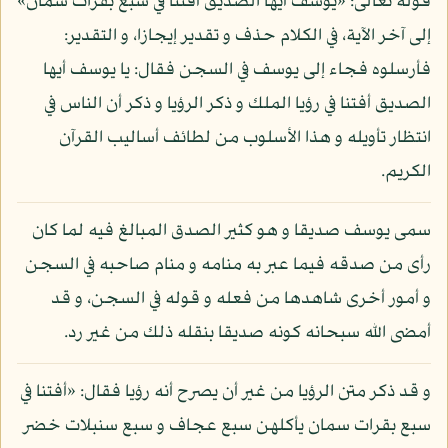
قوله تعالى: «يوسف أيها الصديق أفتنا في سبع بقرات سمان»
إلى آخر الآية، في الكلام حذف و تقدير إيجازا، و التقدير:
فأرسلوه فجاء إلى يوسف في السجن فقال: يا يوسف أيها
الصديق أفتنا في رؤيا الملك و ذكر الرؤيا و ذكر أن الناس في
انتظار تأويله و هذا الأسلوب من لطائف أساليب القرآن
الكريم.
سمى يوسف صديقا و هو كثير الصدق المبالغ فيه لما كان
رأى من صدقه فيما عبر به منامه و منام صاحبه في السجن
و أمور أخرى شاهدها من فعله و قوله في السجن، و قد
أمضى الله سبحانه كونه صديقا بنقله ذلك من غير رد.
و قد ذكر متن الرؤيا من غير أن يصرح أنه رؤيا فقال: «أفتنا في
سبع بقرات سمان يأكلهن سبع عجاف و سبع سنبلات خضر