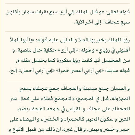
قوله تعالى: «و قال الملك إني أرى سبع بقرات سمان يأكلهن
سبع عجاف» إلى آخر الآية.
رؤيا للملك يخبر بها الملأ و الدليل عليه قوله: «يا أيها الملأ
أفتوني في رؤياي» و قوله: «إني أرى» حكاية حال ماضية، و
من المحتمل أنها كانت رؤيا متكررة كما يحتمل مثله في
قوله سابقا: «إني أراني أعصر خمرا» «إني أراني أحمل» إلخ.
و السمان جمع سمينة و العجاف جمع عجفاء بمعنى
المهزولة، قال في المجمع: و لا يجمع فعلاء على فعال غير
العجفاء على عجاف و القياس في جمعه العجف بضم
العين و سكون الجيم كالحمراء و الخضراء و البيضاء على
حمر و خضر و بيض، و قال غيره: إن ذلك من قبيل الاتباع و