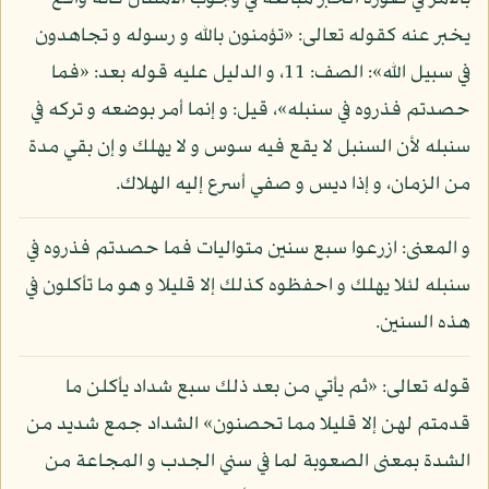
يخبر عنه كقوله تعالى: «تؤمنون بالله و رسوله و تجاهدون
في سبيل الله»: الصف: 11، و الدليل عليه قوله بعد: «فما
حصدتم فذروه في سنبله»، قيل: و إنما أمر بوضعه و تركه في
سنبله لأن السنبل لا يقع فيه سوس و لا يهلك و إن بقي مدة
من الزمان، و إذا ديس و صفي أسرع إليه الهلاك.
و المعنى: ازرعوا سبع سنين متواليات فما حصدتم فذروه في
سنبله لئلا يهلك و احفظوه كذلك إلا قليلا و هو ما تأكلون في
هذه السنين.
قوله تعالى: «ثم يأتي من بعد ذلك سبع شداد يأكلن ما
قدمتم لهن إلا قليلا مما تحصنون» الشداد جمع شديد من
الشدة بمعنى الصعوبة لما في سني الجدب و المجاعة من