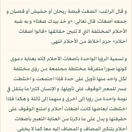
و قال الراغب: الضغث قبضة ريحان أو حشيش أو قضبان و
جمعه أضغاث، قال تعالى: «و خذ بيدك ضغثا» و به شبه
الأحلام المختلفة التي لا تتبين حقائقها «قالوا أضغاث
أحلام» حزم أخلاط من الأحلام انتهى.
و تسمية الرؤيا الواحدة بأضغاث الأحلام كأنه بعناية دعوى
كونها صورا متفرقة مختلطة مجتمعة من رؤى مختلفة
لكل واحد منها تأويل على حدة فإذا اجتمعت و اختلطت
عسر للمعبر الوقوف على تأويلها، و الإنسان كثيرا ما ينتقل في
نومة واحدة من رؤيا إلى أخرى و منهما إلى ثالثة و هكذا فإذا
اختلطت أبعاضها كانت أضغاث أحلام و امتنع الوقوف على
حقيقتها و يدل على ما ذكرنا من العناية التعبير بأضغاث
أحلام بتنكير المضاف و المضاف إليه معا كما لا يخفى.