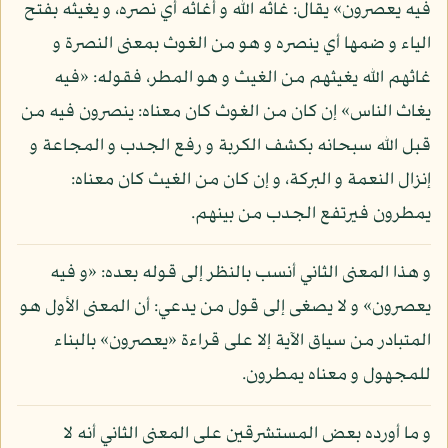
فيه يعصرون» يقال: غاثه الله و أغاثه أي نصره، و يغيثه بفتح
الياء و ضمها أي ينصره و هو من الغوث بمعنى النصرة و
غاثهم الله يغيثهم من الغيث و هو المطر، فقوله: «فيه
يغاث الناس» إن كان من الغوث كان معناه: ينصرون فيه من
قبل الله سبحانه بكشف الكربة و رفع الجدب و المجاعة و
إنزال النعمة و البركة، و إن كان من الغيث كان معناه:
يمطرون فيرتفع الجدب من بينهم.
و هذا المعنى الثاني أنسب بالنظر إلى قوله بعده: «و فيه
يعصرون» و لا يصغى إلى قول من يدعي: أن المعنى الأول هو
المتبادر من سياق الآية إلا على قراءة «يعصرون» بالبناء
للمجهول و معناه يمطرون.
و ما أورده بعض المستشرقين على المعنى الثاني أنه لا