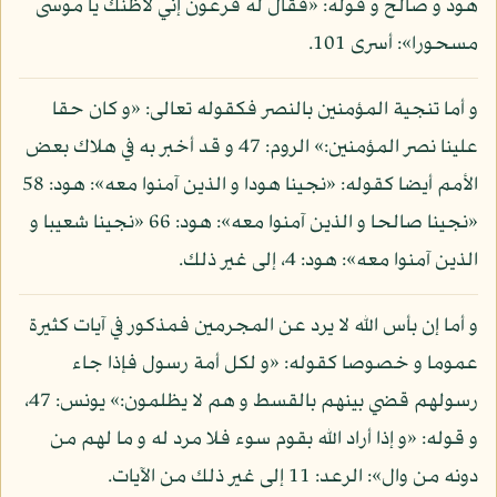
هود و صالح و قوله: «فقال له فرعون إني لأظنك يا موسى
مسحورا»: أسرى 101.
و أما تنجية المؤمنين بالنصر فكقوله تعالى: «و كان حقا
علينا نصر المؤمنين:» الروم: 47 و قد أخبر به في هلاك بعض
الأمم أيضا كقوله: «نجينا هودا و الذين آمنوا معه»: هود: 58
«نجينا صالحا و الذين آمنوا معه»: هود: 66 «نجينا شعيبا و
الذين آمنوا معه»: هود: 4، إلى غير ذلك.
و أما إن بأس الله لا يرد عن المجرمين فمذكور في آيات كثيرة
عموما و خصوصا كقوله: «و لكل أمة رسول فإذا جاء
رسولهم قضي بينهم بالقسط و هم لا يظلمون:» يونس: 47،
و قوله: «و إذا أراد الله بقوم سوء فلا مرد له و ما لهم من
دونه من وال»: الرعد: 11 إلى غير ذلك من الآيات.