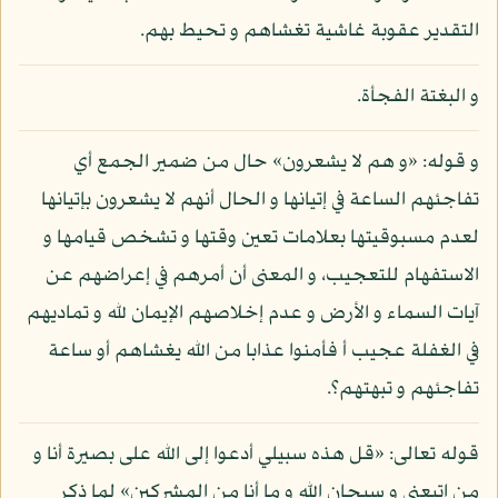
التقدير عقوبة غاشية تغشاهم و تحيط بهم.
و البغتة الفجأة.
و قوله: «و هم لا يشعرون» حال من ضمير الجمع أي
تفاجئهم الساعة في إتيانها و الحال أنهم لا يشعرون بإتيانها
لعدم مسبوقيتها بعلامات تعين وقتها و تشخص قيامها و
الاستفهام للتعجيب، و المعنى أن أمرهم في إعراضهم عن
آيات السماء و الأرض و عدم إخلاصهم الإيمان لله و تماديهم
في الغفلة عجيب أ فأمنوا عذابا من الله يغشاهم أو ساعة
تفاجئهم و تبهتهم؟.
قوله تعالى: «قل هذه سبيلي أدعوا إلى الله على بصيرة أنا و
من اتبعني و سبحان الله و ما أنا من المشركين» لما ذكر