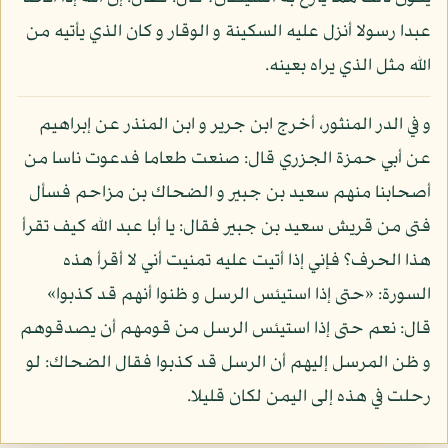
عبدا رسولا أنزل عليه السكينة و الوقار و كان الذي يأتيه من
الله مثل الذي يراه بعينه.
و في الدر المنثور، أخرج ابن جرير و ابن المنذر عن إبراهيم
عن أبي حمزة الجزري قال: صنعت طعاما فدعوت ناسا من
أصحابنا منهم سعيد بن جبير و الضحاك بن مزاحم فسأل
فتى من قريش سعيد بن جبير فقال: يا أبا عبد الله كيف تقرأ
هذا الحرف؟ فإني إذا أتيت عليه تمنيت أني لا أقرأ هذه
السورة: «حتى إذا استيئس الرسل و ظنوا أنهم قد كذبوا»
قال: نعم حتى إذا استيئس الرسل من قومهم أن يصدقوهم
و ظن المرسل إليهم أن الرسل قد كذبوا فقال الضحاك: لو
رحلت في هذه إلى اليمن لكان قليلا.