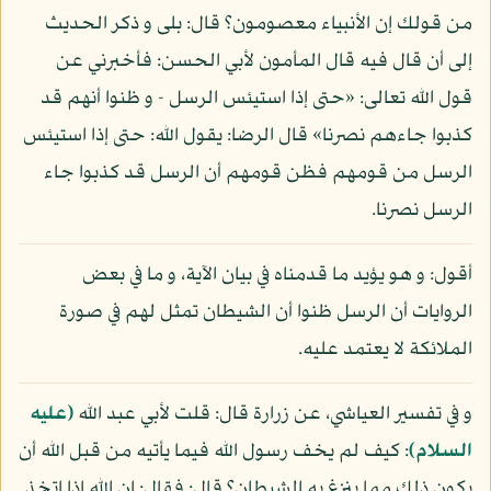
من قولك إن الأنبياء معصومون؟ قال: بلى و ذكر الحديث
إلى أن قال فيه قال المأمون لأبي الحسن: فأخبرني عن
قول الله تعالى: «حتى إذا استيئس الرسل - و ظنوا أنهم قد
كذبوا جاءهم نصرنا» قال الرضا: يقول الله: حتى إذا استيئس
الرسل من قومهم فظن قومهم أن الرسل قد كذبوا جاء
الرسل نصرنا.
أقول: و هو يؤيد ما قدمناه في بيان الآية، و ما في بعض
الروايات أن الرسل ظنوا أن الشيطان تمثل لهم في صورة
الملائكة لا يعتمد عليه.
و في تفسير العياشي، عن زرارة قال: قلت لأبي عبد الله
(عليه
السلام)
: كيف لم يخف رسول الله فيما يأتيه من قبل الله أن
يكون ذلك مما ينزغ به الشيطان؟ قال: فقال: إن الله إذا اتخذ