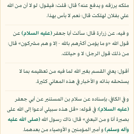
ملكه يرزقه و يدفع عنه؟ قال: قلت: فيقول: لو لا أن من الله
علي بفلان لهلكت قال: نعم لا بأس بهذا.
و فيه، عن زرارة قال: سألت أبا جعفر
(عليه السلام)
عن
قول الله «و ما يؤمن أكثرهم بالله - إلا و هم مشركون» قال:
من ذلك قول الرجل: لا و حياتك.
أقول: يعني القسم بغير الله لما فيه من تعظيمه بما لا
يستحقه بذاته و الأخبار في هذه المعاني كثيرة.
و في الكافي، بإسناده عن سلام بن المستنير عن أبي جعفر
(عليه السلام)
: في قوله: «قل هذه سبيلي أدعوا إلى الله على
بصيرة أنا و من اتبعني» قال: ذاك رسول الله
(صلى الله عليه
وآله وسلم)
و أمير المؤمنين و الأوصياء من بعدهما.