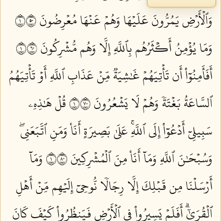
وَٱلۡأَرۡضِ يَمُرُّونَ عَلَيۡهَا وَهُمۡ عَنۡهَا مُعۡرِضُونَ ١٠٥
وَمَا يُؤۡمِنُ أَكۡثَرُهُم بِٱللَّهِ إِلَّا وَهُم مُّشۡرِكُونَ ١٠٦
أَفَأَمِنُوٓاْ أَن تَأۡتِيَهُمۡ غَٰشِيَةٞ مِّنۡ عَذَابِ ٱللَّهِ أَوۡ تَأۡتِيَهُمُ
ٱلسَّاعَةُ بَغۡتَةٗ وَهُمۡ لَا يَشۡعُرُونَ ١٠٧
قُلۡ هَٰذِهِۦ
سَبِيلِيٓ أَدۡعُوٓاْ إِلَى ٱللَّهِۚ عَلَىٰ بَصِيرَةٍ أَنَا۠ وَمَنِ ٱتَّبَعَنِيۖ
وَسُبۡحَٰنَ ٱللَّهِ وَمَآ أَنَا۠ مِنَ ٱلۡمُشۡرِكِينَ ١٠٨
وَمَآ
أَرۡسَلۡنَا مِن قَبۡلِكَ إِلَّا رِجَالٗا نُّوحِيٓ إِلَيۡهِم مِّنۡ أَهۡلِ
ٱلۡقُرَىٰٓۗ أَفَلَمۡ يَسِيرُواْ فِي ٱلۡأَرۡضِ فَيَنظُرُواْ كَيۡفَ كَانَ