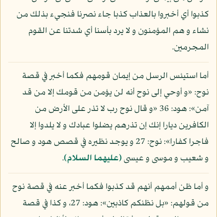
كذبوا أي أخبروا بالعذاب كذبا جاء نصرنا فنجيء بذلك من
نشاء و هم المؤمنون و لا يرد بأسنا أي شدتنا عن القوم
المجرمين.
أما استيئس الرسل من إيمان قومهم فكما أخبر في قصة
نوح: «و أوحي إلى نوح أنه لن يؤمن من قومك إلا من قد
آمن»: هود: 36 «و قال نوح رب لا تذر على الأرض من
الكافرين ديارا إنك إن تذرهم يضلوا عبادك و لا يلدوا إلا
فاجرا كفارا»: نوح: 27 و يوجد نظيره في قصص هود و صالح
و شعيب و موسى و عيسى
(عليهما السلام)
.
و أما ظن أممهم أنهم قد كذبوا فكما أخبر عنه في قصة نوح
من قولهم: «بل نظنكم كاذبين»: هود: 27، و كذا في قصة