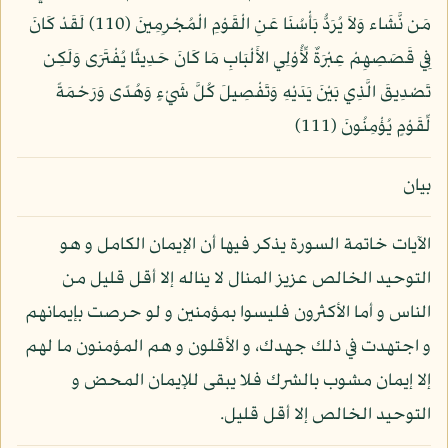
مَن نَّشَاء وَلاَ يُرَدُّ بَأْسُنَا عَنِ الْقَوْمِ الْمُجْرِمِينَ (110) لَقَدْ كَانَ
فِي قَصَصِهِمْ عِبْرَةٌ لِّأُوْلِي الأَلْبَابِ مَا كَانَ حَدِيثًا يُفْتَرَى وَلَكِن
تَصْدِيقَ الَّذِي بَيْنَ يَدَيْهِ وَتَفْصِيلَ كُلَّ شَيْءٍ وَهُدًى وَرَحْمَةً
لِّقَوْمٍ يُؤْمِنُونَ (111)
بيان
الآيات خاتمة السورة يذكر فيها أن الإيمان الكامل و هو
التوحيد الخالص عزيز المنال لا يناله إلا أقل قليل من
الناس و أما الأكثرون فليسوا بمؤمنين و لو حرصت بإيمانهم
و اجتهدت في ذلك جهدك، و الأقلون و هم المؤمنون ما لهم
إلا إيمان مشوب بالشرك فلا يبقى للإيمان المحض و
التوحيد الخالص إلا أقل قليل.