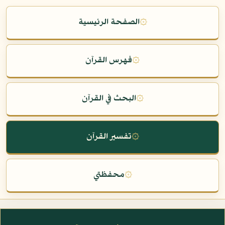
۞
الصفحة الرئيسية
۞
فهرس القرآن
۞
البحث في القرآن
۞
تفسير القرآن
۞
محفظتي