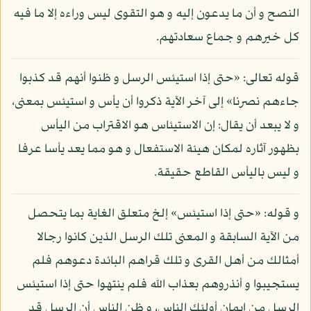
النصح و أن ما يدعون إليه و هو التقوى ليس وراءه إلا ما فيه
كل خيرهم و جماع سعادتهم.
قوله تعالى: «حتى إذا استيئس الرسل و ظنوا أنهم قد كذبوا
جاءهم نصرنا» إلى آخر الآية ذكروا أن يأس و استيئس بمعنى،
و لا يبعد أن يقال: إن الاستيئاس هو الاقتراب من اليأس
بظهور آثاره لمكان هيئة الاستفعال و هو مما يعد يأسا عرفا
و ليس باليأس القاطع حقيقة.
و قوله: «حتى إذا استيئس» إلخ متعلق الغاية بما يتحصل
من الآية السابقة و المعنى تلك الرسل الذين كانوا رجالا
أمثالك من أهل القرى و تلك قراهم البائدة دعوهم فلم
يستجيبوا و أنذروهم بعذاب الله فلم ينتهوا حتى إذا استيئس
الرسل من إيمان أولئك الناس، و ظن الناس أن الرسل قد