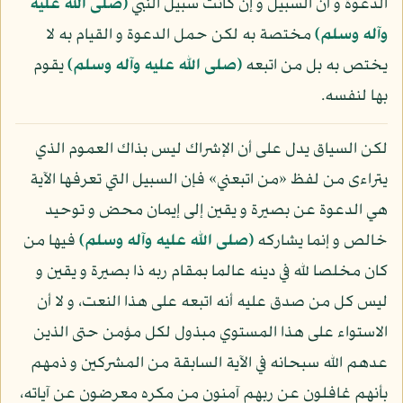
الدعوة و أن السبيل و إن كانت سبيل النبي
(صلى الله عليه
وآله وسلم)
مختصة به لكن حمل الدعوة و القيام به لا
يختص به بل من اتبعه
(صلى الله عليه وآله وسلم)
يقوم
بها لنفسه.
لكن السياق يدل على أن الإشراك ليس بذاك العموم الذي
يتراءى من لفظ «من اتبعني» فإن السبيل التي تعرفها الآية
هي الدعوة عن بصيرة و يقين إلى إيمان محض و توحيد
خالص و إنما يشاركه
(صلى الله عليه وآله وسلم)
فيها من
كان مخلصا لله في دينه عالما بمقام ربه ذا بصيرة و يقين و
ليس كل من صدق عليه أنه اتبعه على هذا النعت، و لا أن
الاستواء على هذا المستوي مبذول لكل مؤمن حتى الذين
عدهم الله سبحانه في الآية السابقة من المشركين و ذمهم
بأنهم غافلون عن ربهم آمنون من مكره معرضون عن آياته،