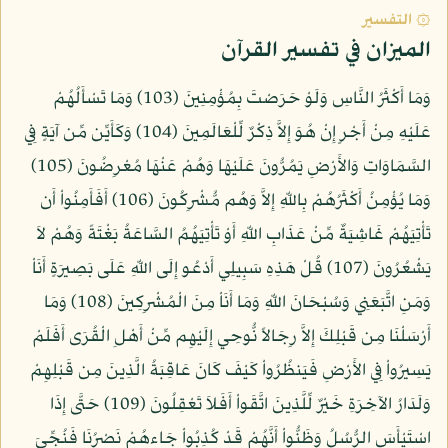
۞ التفسير
الميزان في تفسير القرآن
وَمَا أَكْثَرُ النَّاسِ وَلَوْ حَرَصْتَ بِمُؤْمِنِينَ (103) وَمَا تَسْأَلُهُمْ
عَلَيْهِ مِنْ أَجْرٍ إِنْ هُوَ إِلاَّ ذِكْرٌ لِّلْعَالَمِينَ (104) وَكَأَيِّن مِّن آيَةٍ فِي
السَّمَاوَاتِ وَالأَرْضِ يَمُرُّونَ عَلَيْهَا وَهُمْ عَنْهَا مُعْرِضُونَ (105)
وَمَا يُؤْمِنُ أَكْثَرُهُمْ بِاللّهِ إِلاَّ وَهُم مُّشْرِكُونَ (106) أَفَأَمِنُواْ أَن
تَأْتِيَهُمْ غَاشِيَةٌ مِّنْ عَذَابِ اللّهِ أَوْ تَأْتِيَهُمُ السَّاعَةُ بَغْتَةً وَهُمْ لاَ
يَشْعُرُونَ (107) قُلْ هَذِهِ سَبِيلِي أَدْعُو إِلَى اللّهِ عَلَى بَصِيرَةٍ أَنَاْ
وَمَنِ اتَّبَعَنِي وَسُبْحَانَ اللّهِ وَمَا أَنَاْ مِنَ الْمُشْرِكِينَ (108) وَمَا
أَرْسَلْنَا مِن قَبْلِكَ إِلاَّ رِجَالاً نُّوحِي إِلَيْهِم مِّنْ أَهْلِ الْقُرَى أَفَلَمْ
يَسِيرُواْ فِي الأَرْضِ فَيَنظُرُواْ كَيْفَ كَانَ عَاقِبَةُ الَّذِينَ مِن قَبْلِهِمْ
وَلَدَارُ الآخِرَةِ خَيْرٌ لِّلَّذِينَ اتَّقَواْ أَفَلاَ تَعْقِلُونَ (109) حَتَّى إِذَا
اسْتَيْأَسَ الرُّسُلُ وَظَنُّواْ أَنَّهُمْ قَدْ كُذِبُواْ جَاءهُمْ نَصْرُنَا فَنُجِّيَ