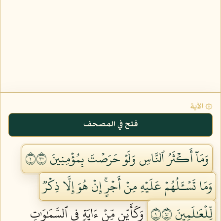
۞ الآية
فتح في المصحف
وَمَآ أَكۡثَرُ ٱلنَّاسِ وَلَوۡ حَرَصۡتَ بِمُؤۡمِنِينَ ١٠٣
وَمَا تَسۡـَٔلُهُمۡ عَلَيۡهِ مِنۡ أَجۡرٍۚ إِنۡ هُوَ إِلَّا ذِكۡرٞ
لِّلۡعَٰلَمِينَ ١٠٤
وَكَأَيِّن مِّنۡ ءَايَةٖ فِي ٱلسَّمَٰوَٰتِ