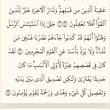
عَٰقِبَةُ ٱلَّذِينَ مِن قَبۡلِهِمۡۗ وَلَدَارُ ٱلۡأٓخِرَةِ خَيۡرٞ لِّلَّذِينَ
ٱتَّقَوۡاْۚ أَفَلَا تَعۡقِلُونَ ١٠٩
حَتَّىٰٓ إِذَا ٱسۡتَيۡـَٔسَ ٱلرُّسُلُ
وَظَنُّوٓاْ أَنَّهُمۡ قَدۡ كُذِبُواْ جَآءَهُمۡ نَصۡرُنَا فَنُجِّيَ مَن
نَّشَآءُۖ وَلَا يُرَدُّ بَأۡسُنَا عَنِ ٱلۡقَوۡمِ ٱلۡمُجۡرِمِينَ ١١٠
لَقَدۡ
كَانَ فِي قَصَصِهِمۡ عِبۡرَةٞ لِّأُوْلِي ٱلۡأَلۡبَٰبِۗ مَا كَانَ
حَدِيثٗا يُفۡتَرَىٰ وَلَٰكِن تَصۡدِيقَ ٱلَّذِي بَيۡنَ يَدَيۡهِ
وَتَفۡصِيلَ كُلِّ شَيۡءٖ وَهُدٗى وَرَحۡمَةٗ لِّقَوۡمٖ يُؤۡمِنُونَ ١١١