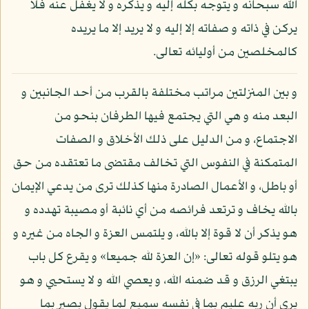
الله سبحانه و يتوجه بكله إليه و يذكره و لا يغفل عنه فلا
يركن في ذاته و صفاته إلا إليه و لا يريد إلا ما يريده
كالمخلصين من أوليائه تعالى.
و بين المنزلتين مراتب مختلفة بالقرب من أحد الجانبين و
البعد منه و هي التي يجتمع فيها الطرفان بنحو من
الاجتماع، و من الدليل على ذلك الأخلاق و الصفات
المتمكنة في النفوس التي تخالف مقتضى ما تعتقده من حق
أو باطل، و الأعمال الصادرة منها كذلك ترى من يدعي الإيمان
بالله يخاف و ترتعد فرائصه من أي نائبة أو مصيبة تهدده و
هو يذكر أن لا قوة إلا بالله، و يلتمس العزة و الجاه من غيره و
هو يتلو قوله تعالى: «إن العزة لله جميعا» و يقرع كل باب
يبتغي الرزق و قد ضمنه الله، و يعصي الله و لا يستحيي و هو
يرى أن ربه عليم بما في نفسه سميع لما يقول بصير بما