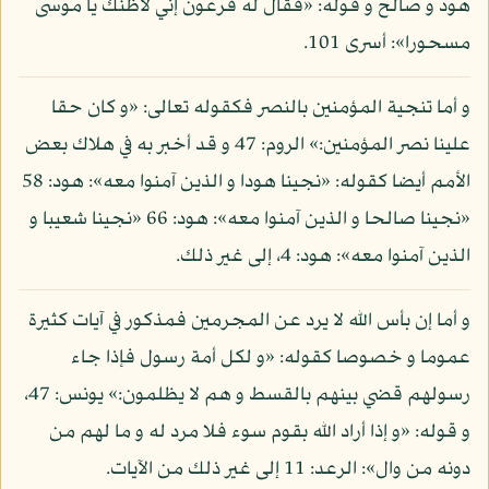
هود و صالح و قوله: «فقال له فرعون إني لأظنك يا موسى
مسحورا»: أسرى 101.
و أما تنجية المؤمنين بالنصر فكقوله تعالى: «و كان حقا
علينا نصر المؤمنين:» الروم: 47 و قد أخبر به في هلاك بعض
الأمم أيضا كقوله: «نجينا هودا و الذين آمنوا معه»: هود: 58
«نجينا صالحا و الذين آمنوا معه»: هود: 66 «نجينا شعيبا و
الذين آمنوا معه»: هود: 4، إلى غير ذلك.
و أما إن بأس الله لا يرد عن المجرمين فمذكور في آيات كثيرة
عموما و خصوصا كقوله: «و لكل أمة رسول فإذا جاء
رسولهم قضي بينهم بالقسط و هم لا يظلمون:» يونس: 47،
و قوله: «و إذا أراد الله بقوم سوء فلا مرد له و ما لهم من
دونه من وال»: الرعد: 11 إلى غير ذلك من الآيات.