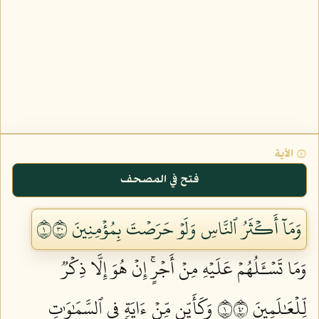
۞ الآية
فتح في المصحف
وَمَآ أَكۡثَرُ ٱلنَّاسِ وَلَوۡ حَرَصۡتَ بِمُؤۡمِنِينَ ١٠٣
وَمَا تَسۡـَٔلُهُمۡ عَلَيۡهِ مِنۡ أَجۡرٍۚ إِنۡ هُوَ إِلَّا ذِكۡرٞ
لِّلۡعَٰلَمِينَ ١٠٤
وَكَأَيِّن مِّنۡ ءَايَةٖ فِي ٱلسَّمَٰوَٰتِ