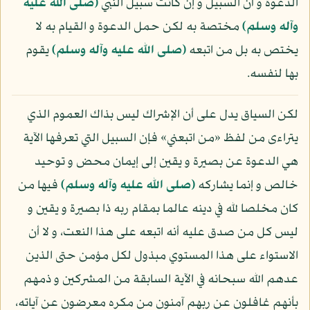
الدعوة و أن السبيل و إن كانت سبيل النبي
(صلى الله عليه
وآله وسلم)
مختصة به لكن حمل الدعوة و القيام به لا
يختص به بل من اتبعه
(صلى الله عليه وآله وسلم)
يقوم
بها لنفسه.
لكن السياق يدل على أن الإشراك ليس بذاك العموم الذي
يتراءى من لفظ «من اتبعني» فإن السبيل التي تعرفها الآية
هي الدعوة عن بصيرة و يقين إلى إيمان محض و توحيد
خالص و إنما يشاركه
(صلى الله عليه وآله وسلم)
فيها من
كان مخلصا لله في دينه عالما بمقام ربه ذا بصيرة و يقين و
ليس كل من صدق عليه أنه اتبعه على هذا النعت، و لا أن
الاستواء على هذا المستوي مبذول لكل مؤمن حتى الذين
عدهم الله سبحانه في الآية السابقة من المشركين و ذمهم
بأنهم غافلون عن ربهم آمنون من مكره معرضون عن آياته،