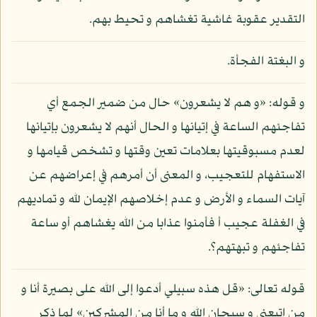
التقدير عقوبة غاشية تغشاهم و تحيط بهم.
و البغتة الفجأة.
و قوله: «و هم لا يشعرون» حال من ضمير الجمع أي
تفاجئهم الساعة في إتيانها و الحال أنهم لا يشعرون بإتيانها
لعدم مسبوقيتها بعلامات تعين وقتها و تشخص قيامها و
الاستفهام للتعجيب، و المعنى أن أمرهم في إعراضهم عن
آيات السماء و الأرض و عدم إخلاصهم الإيمان لله و تماديهم
في الغفلة عجيب أ فأمنوا عذابا من الله يغشاهم أو ساعة
تفاجئهم و تبهتهم؟.
قوله تعالى: «قل هذه سبيلي أدعوا إلى الله على بصيرة أنا و
من اتبعني و سبحان الله و ما أنا من المشركين» لما ذكر