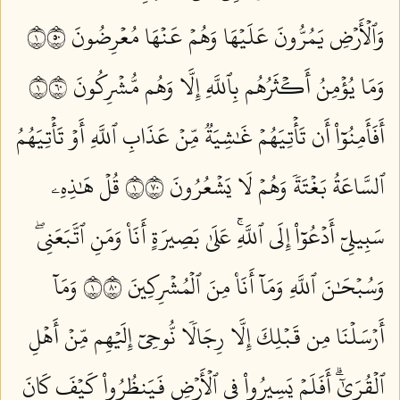
وَٱلۡأَرۡضِ يَمُرُّونَ عَلَيۡهَا وَهُمۡ عَنۡهَا مُعۡرِضُونَ ١٠٥
وَمَا يُؤۡمِنُ أَكۡثَرُهُم بِٱللَّهِ إِلَّا وَهُم مُّشۡرِكُونَ ١٠٦
أَفَأَمِنُوٓاْ أَن تَأۡتِيَهُمۡ غَٰشِيَةٞ مِّنۡ عَذَابِ ٱللَّهِ أَوۡ تَأۡتِيَهُمُ
ٱلسَّاعَةُ بَغۡتَةٗ وَهُمۡ لَا يَشۡعُرُونَ ١٠٧
قُلۡ هَٰذِهِۦ
سَبِيلِيٓ أَدۡعُوٓاْ إِلَى ٱللَّهِۚ عَلَىٰ بَصِيرَةٍ أَنَا۠ وَمَنِ ٱتَّبَعَنِيۖ
وَسُبۡحَٰنَ ٱللَّهِ وَمَآ أَنَا۠ مِنَ ٱلۡمُشۡرِكِينَ ١٠٨
وَمَآ
أَرۡسَلۡنَا مِن قَبۡلِكَ إِلَّا رِجَالٗا نُّوحِيٓ إِلَيۡهِم مِّنۡ أَهۡلِ
ٱلۡقُرَىٰٓۗ أَفَلَمۡ يَسِيرُواْ فِي ٱلۡأَرۡضِ فَيَنظُرُواْ كَيۡفَ كَانَ