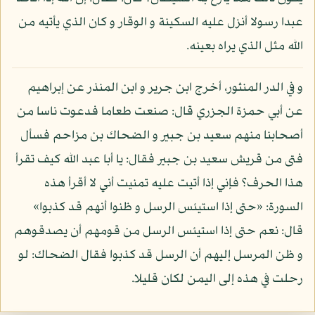
عبدا رسولا أنزل عليه السكينة و الوقار و كان الذي يأتيه من
الله مثل الذي يراه بعينه.
و في الدر المنثور، أخرج ابن جرير و ابن المنذر عن إبراهيم
عن أبي حمزة الجزري قال: صنعت طعاما فدعوت ناسا من
أصحابنا منهم سعيد بن جبير و الضحاك بن مزاحم فسأل
فتى من قريش سعيد بن جبير فقال: يا أبا عبد الله كيف تقرأ
هذا الحرف؟ فإني إذا أتيت عليه تمنيت أني لا أقرأ هذه
السورة: «حتى إذا استيئس الرسل و ظنوا أنهم قد كذبوا»
قال: نعم حتى إذا استيئس الرسل من قومهم أن يصدقوهم
و ظن المرسل إليهم أن الرسل قد كذبوا فقال الضحاك: لو
رحلت في هذه إلى اليمن لكان قليلا.