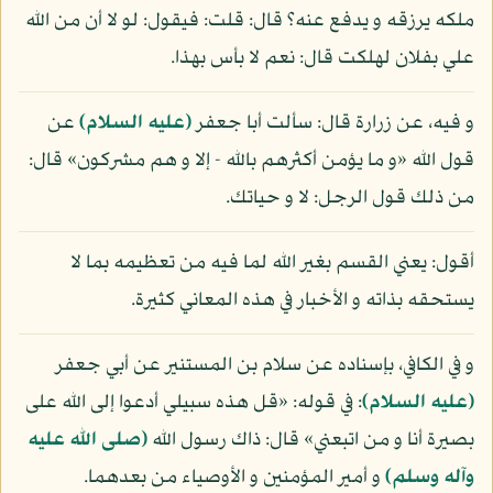
ملكه يرزقه و يدفع عنه؟ قال: قلت: فيقول: لو لا أن من الله
علي بفلان لهلكت قال: نعم لا بأس بهذا.
و فيه، عن زرارة قال: سألت أبا جعفر
(عليه السلام)
عن
قول الله «و ما يؤمن أكثرهم بالله - إلا و هم مشركون» قال:
من ذلك قول الرجل: لا و حياتك.
أقول: يعني القسم بغير الله لما فيه من تعظيمه بما لا
يستحقه بذاته و الأخبار في هذه المعاني كثيرة.
و في الكافي، بإسناده عن سلام بن المستنير عن أبي جعفر
(عليه السلام)
: في قوله: «قل هذه سبيلي أدعوا إلى الله على
بصيرة أنا و من اتبعني» قال: ذاك رسول الله
(صلى الله عليه
وآله وسلم)
و أمير المؤمنين و الأوصياء من بعدهما.