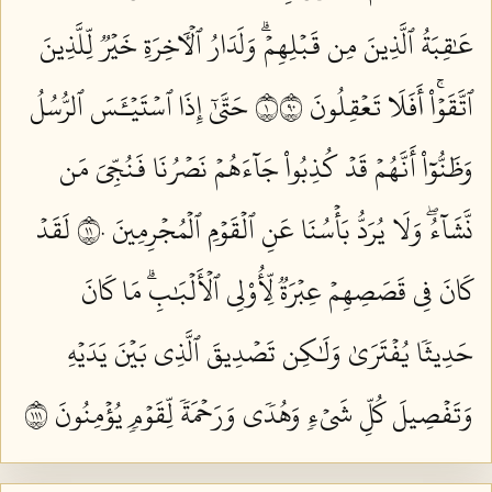
عَٰقِبَةُ ٱلَّذِينَ مِن قَبۡلِهِمۡۗ وَلَدَارُ ٱلۡأٓخِرَةِ خَيۡرٞ لِّلَّذِينَ
ٱتَّقَوۡاْۚ أَفَلَا تَعۡقِلُونَ ١٠٩
حَتَّىٰٓ إِذَا ٱسۡتَيۡـَٔسَ ٱلرُّسُلُ
وَظَنُّوٓاْ أَنَّهُمۡ قَدۡ كُذِبُواْ جَآءَهُمۡ نَصۡرُنَا فَنُجِّيَ مَن
نَّشَآءُۖ وَلَا يُرَدُّ بَأۡسُنَا عَنِ ٱلۡقَوۡمِ ٱلۡمُجۡرِمِينَ ١١٠
لَقَدۡ
كَانَ فِي قَصَصِهِمۡ عِبۡرَةٞ لِّأُوْلِي ٱلۡأَلۡبَٰبِۗ مَا كَانَ
حَدِيثٗا يُفۡتَرَىٰ وَلَٰكِن تَصۡدِيقَ ٱلَّذِي بَيۡنَ يَدَيۡهِ
وَتَفۡصِيلَ كُلِّ شَيۡءٖ وَهُدٗى وَرَحۡمَةٗ لِّقَوۡمٖ يُؤۡمِنُونَ ١١١