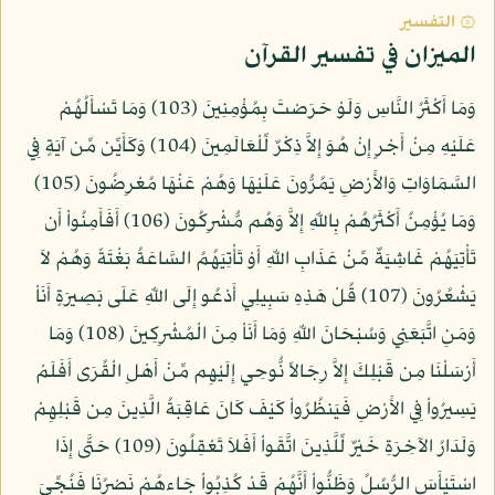
۞ التفسير
الميزان في تفسير القرآن
وَمَا أَكْثَرُ النَّاسِ وَلَوْ حَرَصْتَ بِمُؤْمِنِينَ (103) وَمَا تَسْأَلُهُمْ
عَلَيْهِ مِنْ أَجْرٍ إِنْ هُوَ إِلاَّ ذِكْرٌ لِّلْعَالَمِينَ (104) وَكَأَيِّن مِّن آيَةٍ فِي
السَّمَاوَاتِ وَالأَرْضِ يَمُرُّونَ عَلَيْهَا وَهُمْ عَنْهَا مُعْرِضُونَ (105)
وَمَا يُؤْمِنُ أَكْثَرُهُمْ بِاللّهِ إِلاَّ وَهُم مُّشْرِكُونَ (106) أَفَأَمِنُواْ أَن
تَأْتِيَهُمْ غَاشِيَةٌ مِّنْ عَذَابِ اللّهِ أَوْ تَأْتِيَهُمُ السَّاعَةُ بَغْتَةً وَهُمْ لاَ
يَشْعُرُونَ (107) قُلْ هَذِهِ سَبِيلِي أَدْعُو إِلَى اللّهِ عَلَى بَصِيرَةٍ أَنَاْ
وَمَنِ اتَّبَعَنِي وَسُبْحَانَ اللّهِ وَمَا أَنَاْ مِنَ الْمُشْرِكِينَ (108) وَمَا
أَرْسَلْنَا مِن قَبْلِكَ إِلاَّ رِجَالاً نُّوحِي إِلَيْهِم مِّنْ أَهْلِ الْقُرَى أَفَلَمْ
يَسِيرُواْ فِي الأَرْضِ فَيَنظُرُواْ كَيْفَ كَانَ عَاقِبَةُ الَّذِينَ مِن قَبْلِهِمْ
وَلَدَارُ الآخِرَةِ خَيْرٌ لِّلَّذِينَ اتَّقَواْ أَفَلاَ تَعْقِلُونَ (109) حَتَّى إِذَا
اسْتَيْأَسَ الرُّسُلُ وَظَنُّواْ أَنَّهُمْ قَدْ كُذِبُواْ جَاءهُمْ نَصْرُنَا فَنُجِّيَ