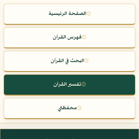
۞
الصفحة الرئيسية
۞
فهرس القرآن
۞
البحث في القرآن
۞
تفسير القرآن
۞
محفظتي