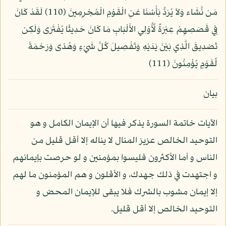
مَن نَّشَاء وَلاَ يُرَدُّ بَأْسُنَا عَنِ الْقَوْمِ الْمُجْرِمِينَ (110) لَقَدْ كَانَ
فِي قَصَصِهِمْ عِبْرَةٌ لِّأُوْلِي الأَلْبَابِ مَا كَانَ حَدِيثًا يُفْتَرَى وَلَكِن
تَصْدِيقَ الَّذِي بَيْنَ يَدَيْهِ وَتَفْصِيلَ كُلَّ شَيْءٍ وَهُدًى وَرَحْمَةً
لِّقَوْمٍ يُؤْمِنُونَ (111)
بيان
الآيات خاتمة السورة يذكر فيها أن الإيمان الكامل و هو
التوحيد الخالص عزيز المنال لا يناله إلا أقل قليل من
الناس و أما الأكثرون فليسوا بمؤمنين و لو حرصت بإيمانهم
و اجتهدت في ذلك جهدك، و الأقلون و هم المؤمنون ما لهم
إلا إيمان مشوب بالشرك فلا يبقى للإيمان المحض و
التوحيد الخالص إلا أقل قليل.