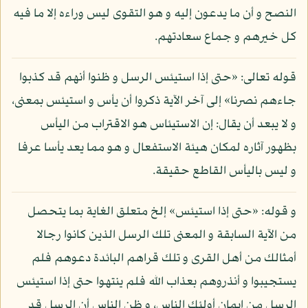
النصح و أن ما يدعون إليه و هو التقوى ليس وراءه إلا ما فيه
كل خيرهم و جماع سعادتهم.
قوله تعالى: «حتى إذا استيئس الرسل و ظنوا أنهم قد كذبوا
جاءهم نصرنا» إلى آخر الآية ذكروا أن يأس و استيئس بمعنى،
و لا يبعد أن يقال: إن الاستيئاس هو الاقتراب من اليأس
بظهور آثاره لمكان هيئة الاستفعال و هو مما يعد يأسا عرفا
و ليس باليأس القاطع حقيقة.
و قوله: «حتى إذا استيئس» إلخ متعلق الغاية بما يتحصل
من الآية السابقة و المعنى تلك الرسل الذين كانوا رجالا
أمثالك من أهل القرى و تلك قراهم البائدة دعوهم فلم
يستجيبوا و أنذروهم بعذاب الله فلم ينتهوا حتى إذا استيئس
الرسل من إيمان أولئك الناس، و ظن الناس أن الرسل قد