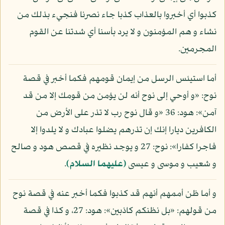
كذبوا أي أخبروا بالعذاب كذبا جاء نصرنا فنجيء بذلك من
نشاء و هم المؤمنون و لا يرد بأسنا أي شدتنا عن القوم
المجرمين.
أما استيئس الرسل من إيمان قومهم فكما أخبر في قصة
نوح: «و أوحي إلى نوح أنه لن يؤمن من قومك إلا من قد
آمن»: هود: 36 «و قال نوح رب لا تذر على الأرض من
الكافرين ديارا إنك إن تذرهم يضلوا عبادك و لا يلدوا إلا
فاجرا كفارا»: نوح: 27 و يوجد نظيره في قصص هود و صالح
و شعيب و موسى و عيسى
(عليهما السلام)
.
و أما ظن أممهم أنهم قد كذبوا فكما أخبر عنه في قصة نوح
من قولهم: «بل نظنكم كاذبين»: هود: 27، و كذا في قصة