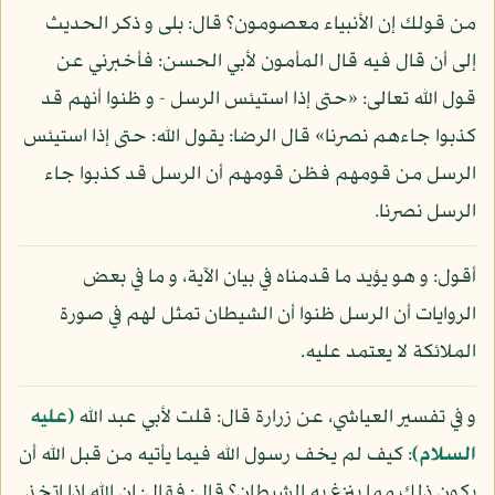
من قولك إن الأنبياء معصومون؟ قال: بلى و ذكر الحديث
إلى أن قال فيه قال المأمون لأبي الحسن: فأخبرني عن
قول الله تعالى: «حتى إذا استيئس الرسل - و ظنوا أنهم قد
كذبوا جاءهم نصرنا» قال الرضا: يقول الله: حتى إذا استيئس
الرسل من قومهم فظن قومهم أن الرسل قد كذبوا جاء
الرسل نصرنا.
أقول: و هو يؤيد ما قدمناه في بيان الآية، و ما في بعض
الروايات أن الرسل ظنوا أن الشيطان تمثل لهم في صورة
الملائكة لا يعتمد عليه.
و في تفسير العياشي، عن زرارة قال: قلت لأبي عبد الله
(عليه
السلام)
: كيف لم يخف رسول الله فيما يأتيه من قبل الله أن
يكون ذلك مما ينزغ به الشيطان؟ قال: فقال: إن الله إذا اتخذ