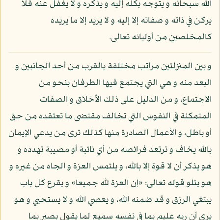
الله سبحانه و يتوجه بكله إليه و يذكره و لا يغفل عنه فلا
يركن في ذاته و صفاته إلا إليه و لا يريد إلا ما يريده
كالمخلصين من أوليائه تعالى.
و بين المنزلتين مراتب مختلفة بالقرب من أحد الجانبين و
البعد منه و هي التي يجتمع فيها الطرفان بنحو من
الاجتماع، و من الدليل على ذلك الأخلاق و الصفات
المتمكنة في النفوس التي تخالف مقتضى ما تعتقده من حق
أو باطل، و الأعمال الصادرة منها كذلك ترى من يدعي الإيمان
بالله يخاف و ترتعد فرائصه من أي نائبة أو مصيبة تهدده و
هو يذكر أن لا قوة إلا بالله، و يلتمس العزة و الجاه من غيره و
هو يتلو قوله تعالى: «إن العزة لله جميعا» و يقرع كل باب
يبتغي الرزق و قد ضمنه الله، و يعصي الله و لا يستحيي و هو
يرى أن ربه عليم بما في نفسه سميع لما يقول بصير بما