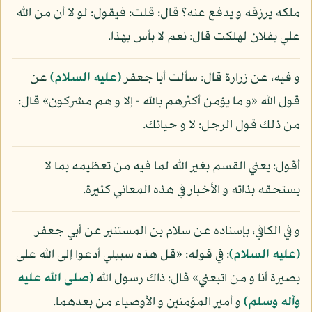
ملكه يرزقه و يدفع عنه؟ قال: قلت: فيقول: لو لا أن من الله
علي بفلان لهلكت قال: نعم لا بأس بهذا.
و فيه، عن زرارة قال: سألت أبا جعفر
(عليه السلام)
عن
قول الله «و ما يؤمن أكثرهم بالله - إلا و هم مشركون» قال:
من ذلك قول الرجل: لا و حياتك.
أقول: يعني القسم بغير الله لما فيه من تعظيمه بما لا
يستحقه بذاته و الأخبار في هذه المعاني كثيرة.
و في الكافي، بإسناده عن سلام بن المستنير عن أبي جعفر
(عليه السلام)
: في قوله: «قل هذه سبيلي أدعوا إلى الله على
بصيرة أنا و من اتبعني» قال: ذاك رسول الله
(صلى الله عليه
وآله وسلم)
و أمير المؤمنين و الأوصياء من بعدهما.