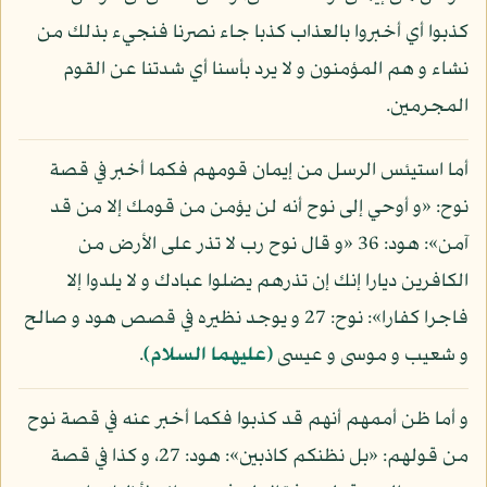
كذبوا أي أخبروا بالعذاب كذبا جاء نصرنا فنجيء بذلك من
نشاء و هم المؤمنون و لا يرد بأسنا أي شدتنا عن القوم
المجرمين.
أما استيئس الرسل من إيمان قومهم فكما أخبر في قصة
نوح: «و أوحي إلى نوح أنه لن يؤمن من قومك إلا من قد
آمن»: هود: 36 «و قال نوح رب لا تذر على الأرض من
الكافرين ديارا إنك إن تذرهم يضلوا عبادك و لا يلدوا إلا
فاجرا كفارا»: نوح: 27 و يوجد نظيره في قصص هود و صالح
و شعيب و موسى و عيسى
(عليهما السلام)
.
و أما ظن أممهم أنهم قد كذبوا فكما أخبر عنه في قصة نوح
من قولهم: «بل نظنكم كاذبين»: هود: 27، و كذا في قصة