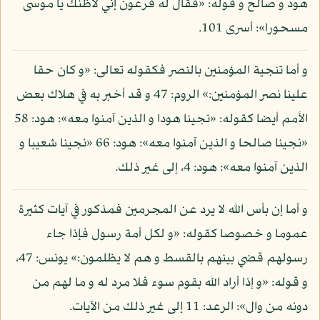
هود و صالح و قوله: «فقال له فرعون إني لأظنك يا موسى
مسحورا»: أسرى 101.
و أما تنجية المؤمنين بالنصر فكقوله تعالى: «و كان حقا
علينا نصر المؤمنين:» الروم: 47 و قد أخبر به في هلاك بعض
الأمم أيضا كقوله: «نجينا هودا و الذين آمنوا معه»: هود: 58
«نجينا صالحا و الذين آمنوا معه»: هود: 66 «نجينا شعيبا و
الذين آمنوا معه»: هود: 4، إلى غير ذلك.
و أما إن بأس الله لا يرد عن المجرمين فمذكور في آيات كثيرة
عموما و خصوصا كقوله: «و لكل أمة رسول فإذا جاء
رسولهم قضي بينهم بالقسط و هم لا يظلمون:» يونس: 47،
و قوله: «و إذا أراد الله بقوم سوء فلا مرد له و ما لهم من
دونه من وال»: الرعد: 11 إلى غير ذلك من الآيات.