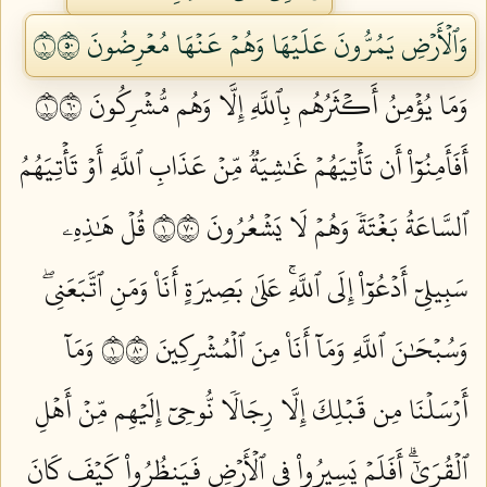
وَٱلۡأَرۡضِ يَمُرُّونَ عَلَيۡهَا وَهُمۡ عَنۡهَا مُعۡرِضُونَ ١٠٥
وَمَا يُؤۡمِنُ أَكۡثَرُهُم بِٱللَّهِ إِلَّا وَهُم مُّشۡرِكُونَ ١٠٦
أَفَأَمِنُوٓاْ أَن تَأۡتِيَهُمۡ غَٰشِيَةٞ مِّنۡ عَذَابِ ٱللَّهِ أَوۡ تَأۡتِيَهُمُ
ٱلسَّاعَةُ بَغۡتَةٗ وَهُمۡ لَا يَشۡعُرُونَ ١٠٧
قُلۡ هَٰذِهِۦ
سَبِيلِيٓ أَدۡعُوٓاْ إِلَى ٱللَّهِۚ عَلَىٰ بَصِيرَةٍ أَنَا۠ وَمَنِ ٱتَّبَعَنِيۖ
وَسُبۡحَٰنَ ٱللَّهِ وَمَآ أَنَا۠ مِنَ ٱلۡمُشۡرِكِينَ ١٠٨
وَمَآ
أَرۡسَلۡنَا مِن قَبۡلِكَ إِلَّا رِجَالٗا نُّوحِيٓ إِلَيۡهِم مِّنۡ أَهۡلِ
ٱلۡقُرَىٰٓۗ أَفَلَمۡ يَسِيرُواْ فِي ٱلۡأَرۡضِ فَيَنظُرُواْ كَيۡفَ كَانَ