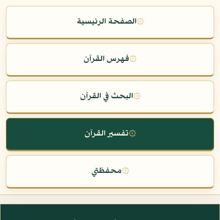
۞
الصفحة الرئيسية
۞
فهرس القرآن
۞
البحث في القرآن
۞
تفسير القرآن
۞
محفظتي