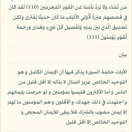
مَن نَّشَاء وَلاَ يُرَدُّ بَأْسُنَا عَنِ الْقَوْمِ الْمُجْرِمِينَ (110) لَقَدْ كَانَ
فِي قَصَصِهِمْ عِبْرَةٌ لِّأُوْلِي الأَلْبَابِ مَا كَانَ حَدِيثًا يُفْتَرَى وَلَكِن
تَصْدِيقَ الَّذِي بَيْنَ يَدَيْهِ وَتَفْصِيلَ كُلَّ شَيْءٍ وَهُدًى وَرَحْمَةً
لِّقَوْمٍ يُؤْمِنُونَ (111)
بيان
الآيات خاتمة السورة يذكر فيها أن الإيمان الكامل و هو
التوحيد الخالص عزيز المنال لا يناله إلا أقل قليل من
الناس و أما الأكثرون فليسوا بمؤمنين و لو حرصت بإيمانهم
و اجتهدت في ذلك جهدك، و الأقلون و هم المؤمنون ما لهم
إلا إيمان مشوب بالشرك فلا يبقى للإيمان المحض و
التوحيد الخالص إلا أقل قليل.