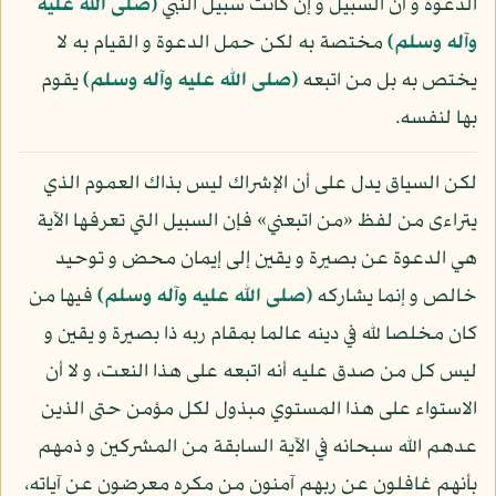
الدعوة و أن السبيل و إن كانت سبيل النبي
(صلى الله عليه
وآله وسلم)
مختصة به لكن حمل الدعوة و القيام به لا
يختص به بل من اتبعه
(صلى الله عليه وآله وسلم)
يقوم
بها لنفسه.
لكن السياق يدل على أن الإشراك ليس بذاك العموم الذي
يتراءى من لفظ «من اتبعني» فإن السبيل التي تعرفها الآية
هي الدعوة عن بصيرة و يقين إلى إيمان محض و توحيد
خالص و إنما يشاركه
(صلى الله عليه وآله وسلم)
فيها من
كان مخلصا لله في دينه عالما بمقام ربه ذا بصيرة و يقين و
ليس كل من صدق عليه أنه اتبعه على هذا النعت، و لا أن
الاستواء على هذا المستوي مبذول لكل مؤمن حتى الذين
عدهم الله سبحانه في الآية السابقة من المشركين و ذمهم
بأنهم غافلون عن ربهم آمنون من مكره معرضون عن آياته،