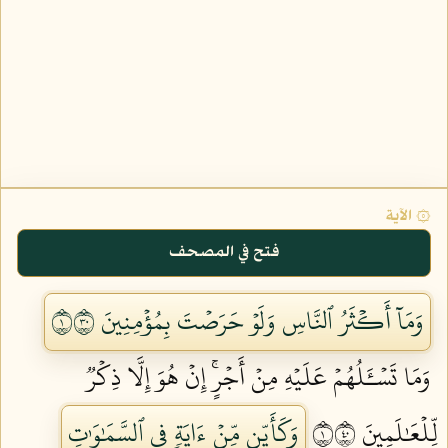
۞ الآية
فتح في المصحف
وَمَآ أَكۡثَرُ ٱلنَّاسِ وَلَوۡ حَرَصۡتَ بِمُؤۡمِنِينَ ١٠٣
وَمَا تَسۡـَٔلُهُمۡ عَلَيۡهِ مِنۡ أَجۡرٍۚ إِنۡ هُوَ إِلَّا ذِكۡرٞ
لِّلۡعَٰلَمِينَ ١٠٤
وَكَأَيِّن مِّنۡ ءَايَةٖ فِي ٱلسَّمَٰوَٰتِ