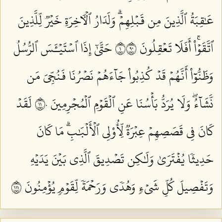
عَٰقِبَةُ ٱلَّذِينَ مِن قَبۡلِهِمۡۗ وَلَدَارُ ٱلۡأٓخِرَةِ خَيۡرٞ لِّلَّذِينَ
ٱتَّقَوۡاْۚ أَفَلَا تَعۡقِلُونَ ١٠٩
حَتَّىٰٓ إِذَا ٱسۡتَيۡـَٔسَ ٱلرُّسُلُ
وَظَنُّوٓاْ أَنَّهُمۡ قَدۡ كُذِبُواْ جَآءَهُمۡ نَصۡرُنَا فَنُجِّيَ مَن
نَّشَآءُۖ وَلَا يُرَدُّ بَأۡسُنَا عَنِ ٱلۡقَوۡمِ ٱلۡمُجۡرِمِينَ ١١٠
لَقَدۡ
كَانَ فِي قَصَصِهِمۡ عِبۡرَةٞ لِّأُوْلِي ٱلۡأَلۡبَٰبِۗ مَا كَانَ
حَدِيثٗا يُفۡتَرَىٰ وَلَٰكِن تَصۡدِيقَ ٱلَّذِي بَيۡنَ يَدَيۡهِ
وَتَفۡصِيلَ كُلِّ شَيۡءٖ وَهُدٗى وَرَحۡمَةٗ لِّقَوۡمٖ يُؤۡمِنُونَ ١١١