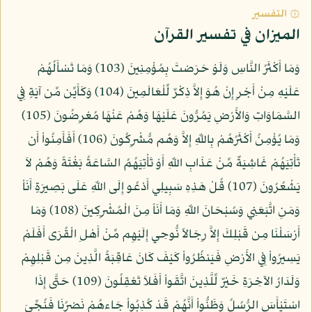
۞ التفسير
الميزان في تفسير القرآن
وَمَا أَكْثَرُ النَّاسِ وَلَوْ حَرَصْتَ بِمُؤْمِنِينَ (103) وَمَا تَسْأَلُهُمْ
عَلَيْهِ مِنْ أَجْرٍ إِنْ هُوَ إِلاَّ ذِكْرٌ لِّلْعَالَمِينَ (104) وَكَأَيِّن مِّن آيَةٍ فِي
السَّمَاوَاتِ وَالأَرْضِ يَمُرُّونَ عَلَيْهَا وَهُمْ عَنْهَا مُعْرِضُونَ (105)
وَمَا يُؤْمِنُ أَكْثَرُهُمْ بِاللّهِ إِلاَّ وَهُم مُّشْرِكُونَ (106) أَفَأَمِنُواْ أَن
تَأْتِيَهُمْ غَاشِيَةٌ مِّنْ عَذَابِ اللّهِ أَوْ تَأْتِيَهُمُ السَّاعَةُ بَغْتَةً وَهُمْ لاَ
يَشْعُرُونَ (107) قُلْ هَذِهِ سَبِيلِي أَدْعُو إِلَى اللّهِ عَلَى بَصِيرَةٍ أَنَاْ
وَمَنِ اتَّبَعَنِي وَسُبْحَانَ اللّهِ وَمَا أَنَاْ مِنَ الْمُشْرِكِينَ (108) وَمَا
أَرْسَلْنَا مِن قَبْلِكَ إِلاَّ رِجَالاً نُّوحِي إِلَيْهِم مِّنْ أَهْلِ الْقُرَى أَفَلَمْ
يَسِيرُواْ فِي الأَرْضِ فَيَنظُرُواْ كَيْفَ كَانَ عَاقِبَةُ الَّذِينَ مِن قَبْلِهِمْ
وَلَدَارُ الآخِرَةِ خَيْرٌ لِّلَّذِينَ اتَّقَواْ أَفَلاَ تَعْقِلُونَ (109) حَتَّى إِذَا
اسْتَيْأَسَ الرُّسُلُ وَظَنُّواْ أَنَّهُمْ قَدْ كُذِبُواْ جَاءهُمْ نَصْرُنَا فَنُجِّيَ