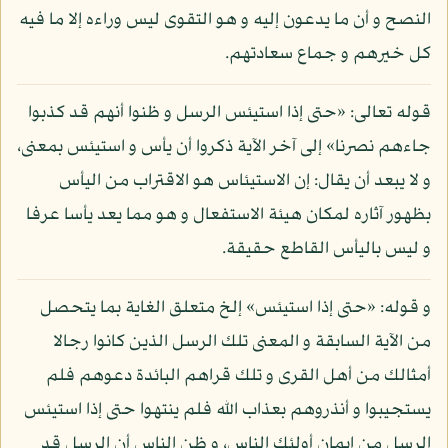
النصح و أن ما يدعون إليه و هو التقوى ليس وراءه إلا ما فيه
كل خيرهم و جماع سعادتهم.
قوله تعالى: «حتى إذا استيئس الرسل و ظنوا أنهم قد كذبوا
جاءهم نصرنا» إلى آخر الآية ذكروا أن يأس و استيئس بمعنى،
و لا يبعد أن يقال: إن الاستيئاس هو الاقتراب من اليأس
بظهور آثاره لمكان هيئة الاستفعال و هو مما يعد يأسا عرفا
و ليس باليأس القاطع حقيقة.
و قوله: «حتى إذا استيئس» إلخ متعلق الغاية بما يتحصل
من الآية السابقة و المعنى تلك الرسل الذين كانوا رجالا
أمثالك من أهل القرى و تلك قراهم البائدة دعوهم فلم
يستجيبوا و أنذروهم بعذاب الله فلم ينتهوا حتى إذا استيئس
الرسل من إيمان أولئك الناس، و ظن الناس أن الرسل قد