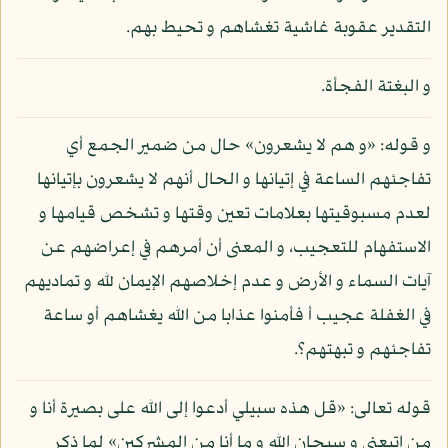
التقدير عقوبة غاشية تغشاهم و تحيط بهم.
و البغتة الفجأة.
و قوله: «و هم لا يشعرون» حال من ضمير الجمع أي
تفاجئهم الساعة في إتيانها و الحال أنهم لا يشعرون بإتيانها
لعدم مسبوقيتها بعلامات تعين وقتها و تشخص قيامها و
الاستفهام للتعجيب، و المعنى أن أمرهم في إعراضهم عن
آيات السماء و الأرض و عدم إخلاصهم الإيمان لله و تماديهم
في الغفلة عجيب أ فأمنوا عذابا من الله يغشاهم أو ساعة
تفاجئهم و تبهتهم؟.
قوله تعالى: «قل هذه سبيلي أدعوا إلى الله على بصيرة أنا و
من اتبعني و سبحان الله و ما أنا من المشركين» لما ذكر