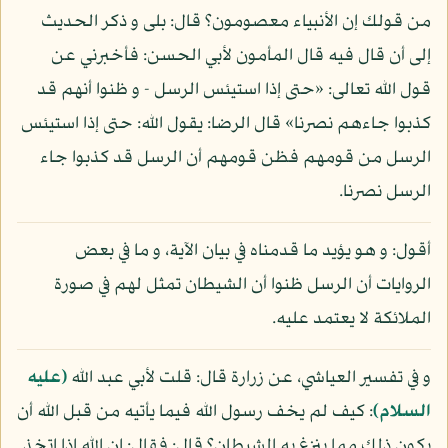
من قولك إن الأنبياء معصومون؟ قال: بلى و ذكر الحديث
إلى أن قال فيه قال المأمون لأبي الحسن: فأخبرني عن
قول الله تعالى: «حتى إذا استيئس الرسل - و ظنوا أنهم قد
كذبوا جاءهم نصرنا» قال الرضا: يقول الله: حتى إذا استيئس
الرسل من قومهم فظن قومهم أن الرسل قد كذبوا جاء
الرسل نصرنا.
أقول: و هو يؤيد ما قدمناه في بيان الآية، و ما في بعض
الروايات أن الرسل ظنوا أن الشيطان تمثل لهم في صورة
الملائكة لا يعتمد عليه.
و في تفسير العياشي، عن زرارة قال: قلت لأبي عبد الله
(عليه
السلام)
: كيف لم يخف رسول الله فيما يأتيه من قبل الله أن
يكون ذلك مما ينزغ به الشيطان؟ قال: فقال: إن الله إذا اتخذ