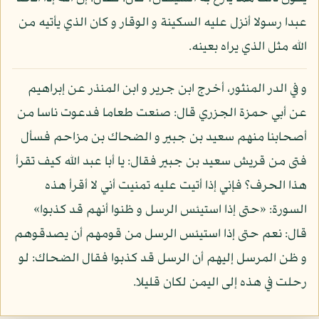
عبدا رسولا أنزل عليه السكينة و الوقار و كان الذي يأتيه من
الله مثل الذي يراه بعينه.
و في الدر المنثور، أخرج ابن جرير و ابن المنذر عن إبراهيم
عن أبي حمزة الجزري قال: صنعت طعاما فدعوت ناسا من
أصحابنا منهم سعيد بن جبير و الضحاك بن مزاحم فسأل
فتى من قريش سعيد بن جبير فقال: يا أبا عبد الله كيف تقرأ
هذا الحرف؟ فإني إذا أتيت عليه تمنيت أني لا أقرأ هذه
السورة: «حتى إذا استيئس الرسل و ظنوا أنهم قد كذبوا»
قال: نعم حتى إذا استيئس الرسل من قومهم أن يصدقوهم
و ظن المرسل إليهم أن الرسل قد كذبوا فقال الضحاك: لو
رحلت في هذه إلى اليمن لكان قليلا.