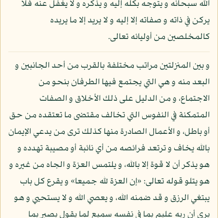
الله سبحانه و يتوجه بكله إليه و يذكره و لا يغفل عنه فلا
يركن في ذاته و صفاته إلا إليه و لا يريد إلا ما يريده
كالمخلصين من أوليائه تعالى.
و بين المنزلتين مراتب مختلفة بالقرب من أحد الجانبين و
البعد منه و هي التي يجتمع فيها الطرفان بنحو من
الاجتماع، و من الدليل على ذلك الأخلاق و الصفات
المتمكنة في النفوس التي تخالف مقتضى ما تعتقده من حق
أو باطل، و الأعمال الصادرة منها كذلك ترى من يدعي الإيمان
بالله يخاف و ترتعد فرائصه من أي نائبة أو مصيبة تهدده و
هو يذكر أن لا قوة إلا بالله، و يلتمس العزة و الجاه من غيره و
هو يتلو قوله تعالى: «إن العزة لله جميعا» و يقرع كل باب
يبتغي الرزق و قد ضمنه الله، و يعصي الله و لا يستحيي و هو
يرى أن ربه عليم بما في نفسه سميع لما يقول بصير بما