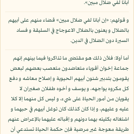
أبانا لفي ضلال مبين».
و قولهم: «إن أبانا لفي ضلال مبين» قضاء منهم على أبيهم
بالضلال و يعنون بالضلال الاعوجاج في السليقة و فساد
السيرة دون الضلال في الدين.
أما أولا: فلأن ذلك هو مقتضى ما تذاكروا فيما بينهم إنهم
جماعة إخوان أقوياء متعاضدون متعصب بعضهم لبعض
يقومون بتدبير شئون أبيهم الحيوية و إصلاح معاشه و دفع
كل مكروه يواجهه، و يوسف و أخوه طفلان صغيران لا
يقويان من أمور الحياة على شيء، و ليس كل منهما إلا كلا
عليه و عليهم، و إذا كان كذلك كان توغل أبيهم في حبهما و
اشتغاله بكليته بهما دونهم و إقباله عليهما بالإعراض عنهم
طريقة معوجة غير مرضية فإن حكمة الحياة تستدعي أن