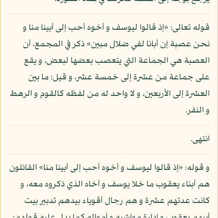
قوله تعالى: «إذ قالوا ليوسف و أخوه أحب إلى أبينا منا و
نحن عصبة إن أبانا لفي ضلال مبين» ذكر في المجمع، أن
العصبة هي الجماعة التي يتعصب بعضها لبعض، و يقع
على جماعة من عشرة إلى خمسة عشر، و قيل: ما بين
العشرة إلى الأربعين، و لا واحد له من لفظه كالقوم و الرهط
و النفر.
انتهى.
و قوله: «إذ قالوا ليوسف و أخوه أحب إلى أبينا منا» القائلون
هم أبناء يعقوب ما خلا يوسف و أخاه الذي ذكروه معه، و
كانت عدتهم عشرة و هم رجال أقوياء بيدهم تدبير بيت
أبيهم يعقوب و إدارة مواشيه و أمواله كما يدل عليه قولهم: