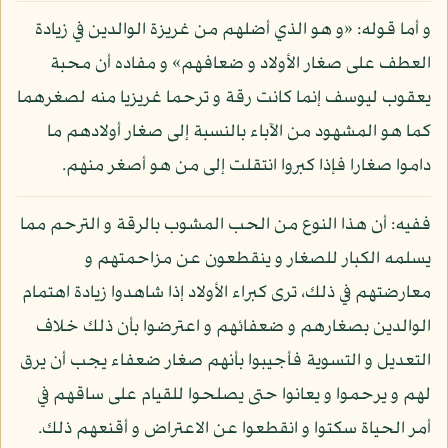
و أما قوله: «و هو الذي أضلهم من غريزة الوالدين في زيادة
العطف على صغار الأولاد و ضعافهم» و مفاده أن محبة
يعقوب ليوسف إنما كانت رقة و ترحما غريزيا منه لصغرهما
كما هو المشهود من الآباء بالنسبة إلى صغار أولادهم ما
داموا صغارا فإذا كبروا انتقلت إلى من هو أصغر منهم.
ففيه: أن هذا النوع من الحب المشوب بالرقة و الترحم مما
يسلمه الكبار للصغار و ينقطعون عن مزاحمتهم و
معارضتهم في ذلك، ترى كبراء الأولاد إذا شاهدوا زيادة اهتمام
الوالدين بصغارهم و ضعفائهم و اعترضوا بأن ذلك خلاف
التعديل و التسوية فأجيبوا بأنهم صغار ضعفاء يجب أن يرق
لهم و يرحموا و يعانوا حتى يصلحوا للقيام على ساقهم في
أمر الحياة سكتوا و انقطعوا عن الاعتراض و أقنعهم ذلك.