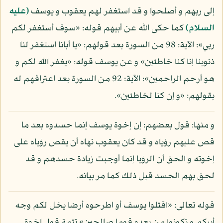
إلى ربهم و أصلحوا و قد استغفر لهم يعقوب و يوسف
(عليه
السلام)
كما حكى الله عن أبيهم قوله: «سوف أستغفر لكم
ربي»: الآية: 98 من السورة بعد قولهم: «يا أبانا استغفر لنا
ذنوبنا إنا كنا خاطئين» و عن يوسف قوله: «يغفر الله لكم و
هو أرحم الراحمين»: الآية: 92 من السورة بعد اعترافهم له
بقولهم: «و إن كنا لخاطئين».
و منها: قول بعضهم: إن إخوة يوسف إنما حسدوه بعد ما
قص عليهم رؤياه و قد كان يعقوب نهاه أن يقص رؤياه على
إخوته و الحق أن الرؤيا إنما أوجبت زيادة حسدهم و قد
لحق بهم الحسد قبل ذلك كما مر بيانه.
قوله تعالى: «اقتلوا يوسف أو اطرحوه أرضا يخل لكم وجه
أبيكم و تكونوا من بعده قوما صالحين» تتمة قول إخوة