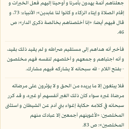
جعلناهم أئمة يهدون بأمرنا و أوحينا إليهم فعل الخيرات و
إقام الصلاة و إيتاء الزكاء و كانوا لنا عابدين»: الأنبياء: 73، و
قال فيهم أيضا: «إنا أخلصناهم بخالصة ذكرى الدار»: ص
46.
فأخبر أنه هداهم إلى مستقيم صراطه و لم يقيد ذلك بقيد،
و أنه اجتباهم و جمعهم و أخلصهم لنفسه فهم مخلصون
- بفتح اللام - لله سبحانه لا يشاركه فيهم مشارك.
فلا يبتغون إلا ما يريده من الحق و لا يؤثرون على مرضاته
مرضاة غيره سواء كان ذلك الغير أنفسهم أو غيره، و قد كرر
سبحانه في كلامه حكاية إغواء بني آدم عن الشيطان و استثنى
المخلصين: «لأغوينهم أجمعين إلا عبادك منهم
المخلصين»: ص 83.