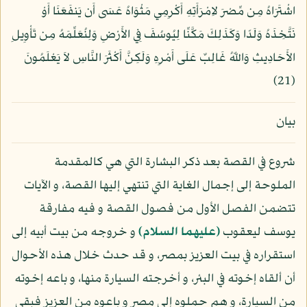
اشْتَرَاهُ مِن مِّصْرَ لاِمْرَأَتِهِ أَكْرِمِي مَثْوَاهُ عَسَى أَن يَنفَعَنَا أَوْ
نَتَّخِذَهُ وَلَدًا وَكَذَلِكَ مَكَّنِّا لِيُوسُفَ فِي الأَرْضِ وَلِنُعَلِّمَهُ مِن تَأْوِيلِ
الأَحَادِيثِ وَاللّهُ غَالِبٌ عَلَى أَمْرِهِ وَلَكِنَّ أَكْثَرَ النَّاسِ لاَ يَعْلَمُونَ
(21)
بيان
شروع في القصة بعد ذكر البشارة التي هي كالمقدمة
الملوحة إلى إجمال الغاية التي تنتهي إليها القصة، و الآيات
تتضمن الفصل الأول من فصول القصة و فيه مفارقة
يوسف ليعقوب
(عليهما السلام)
و خروجه من بيت أبيه إلى
استقراره في بيت العزيز بمصر، و قد حدث خلال هذه الأحوال
أن ألقاه إخوته في البئر، و أخرجته السيارة منها، و باعه إخوته
من السيارة، و هم حملوه إلى مصر و باعوه من العزيز فبقي