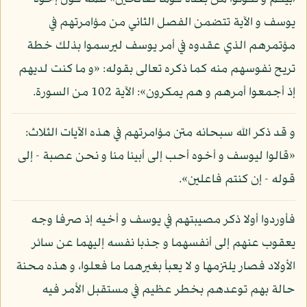
يوسف و الآية تتضمن الفصل الثاني من مؤامرتهم في
مؤتمرهم الذي عقدوه في أمر يوسف ليرسموا بذلك خطة
تريح نفوسهم منه كما ذكره تعالى بقوله: «و ما كنت لديهم
إذ أجمعوا أمرهم و هم يمكرون»: الآية 102 من السورة.
و قد ذكر الله سبحانه متن مؤامرتهم في هذه الآيات الثلاث:
«قالوا ليوسف و أخوه أحب إلى أبينا منا و نحن عصبة - إلى
قوله - إن كنتم فاعلين».
فأوردوا أولا ذكر مصيبتهم في يوسف و أخيه إذ صرفا وجه
يعقوب عنهم إلى أنفسهما و جذبا نفسه إليهما عن سائر
الأولاد فصار يلتزمها و لا يعبأ بغيرهما ما فعلوا، و هذه محنة
حالة بهم توعدهم بخطر عظيم في مستقبل الأمر فيه