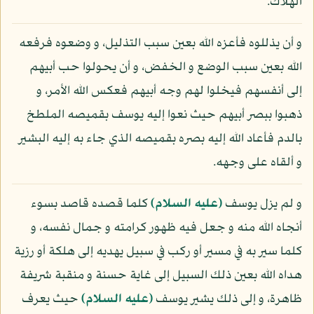
الهلاك.
و أن يذللوه فأعزه الله بعين سبب التذليل، و وضعوه فرفعه
الله بعين سبب الوضع و الخفض، و أن يحولوا حب أبيهم
إلى أنفسهم فيخلوا لهم وجه أبيهم فعكس الله الأمر، و
ذهبوا ببصر أبيهم حيث نعوا إليه يوسف بقميصه الملطخ
بالدم فأعاد الله إليه بصره بقميصه الذي جاء به إليه البشير
و ألقاه على وجهه.
و لم يزل يوسف
(عليه السلام)
كلما قصده قاصد بسوء
أنجاه الله منه و جعل فيه ظهور كرامته و جمال نفسه، و
كلما سير به في مسير أو ركب في سبيل يهديه إلى هلكة أو رزية
هداه الله بعين ذلك السبيل إلى غاية حسنة و منقبة شريفة
ظاهرة، و إلى ذلك يشير يوسف
(عليه السلام)
حيث يعرف