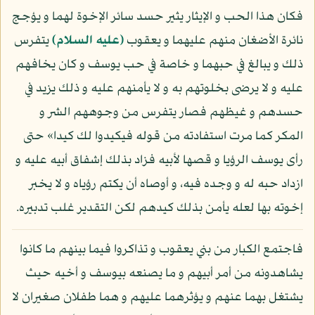
فكان هذا الحب و الإيثار يثير حسد سائر الإخوة لهما و يؤجج
نائرة الأضغان منهم عليهما و يعقوب
(عليه السلام)
يتفرس
ذلك و يبالغ في حبهما و خاصة في حب يوسف و كان يخافهم
عليه و لا يرضى بخلوتهم به و لا يأمنهم عليه و ذلك يزيد في
حسدهم و غيظهم فصار يتفرس من وجوههم الشر و
المكر كما مرت استفادته من قوله فيكيدوا لك كيدا» حتى
رأى يوسف الرؤيا و قصها لأبيه فزاد بذلك إشفاق أبيه عليه و
ازداد حبه له و وجده فيه، و أوصاه أن يكتم رؤياه و لا يخبر
إخوته بها لعله يأمن بذلك كيدهم لكن التقدير غلب تدبيره.
فاجتمع الكبار من بني يعقوب و تذاكروا فيما بينهم ما كانوا
يشاهدونه من أمر أبيهم و ما يصنعه بيوسف و أخيه حيث
يشتغل بهما عنهم و يؤثرهما عليهم و هما طفلان صغيران لا