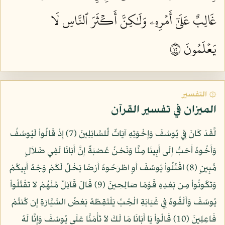
غَالِبٌ عَلَىٰٓ أَمۡرِهِۦ وَلَٰكِنَّ أَكۡثَرَ ٱلنَّاسِ لَا
يَعۡلَمُونَ ٢١
۞ التفسير
الميزان في تفسير القرآن
لَّقَدْ كَانَ فِي يُوسُفَ وَإِخْوَتِهِ آيَاتٌ لِّلسَّائِلِينَ (7) إِذْ قَالُواْ لَيُوسُفُ
وَأَخُوهُ أَحَبُّ إِلَى أَبِينَا مِنَّا وَنَحْنُ عُصْبَةٌ إِنَّ أَبَانَا لَفِي ضَلاَلٍ
مُّبِينٍ (8) اقْتُلُواْ يُوسُفَ أَوِ اطْرَحُوهُ أَرْضًا يَخْلُ لَكُمْ وَجْهُ أَبِيكُمْ
وَتَكُونُواْ مِن بَعْدِهِ قَوْمًا صَالِحِينَ (9) قَالَ قَآئِلٌ مَّنْهُمْ لاَ تَقْتُلُواْ
يُوسُفَ وَأَلْقُوهُ فِي غَيَابَةِ الْجُبِّ يَلْتَقِطْهُ بَعْضُ السَّيَّارَةِ إِن كُنتُمْ
فَاعِلِينَ (10) قَالُواْ يَا أَبَانَا مَا لَكَ لاَ تَأْمَنَّا عَلَى يُوسُفَ وَإِنَّا لَهُ