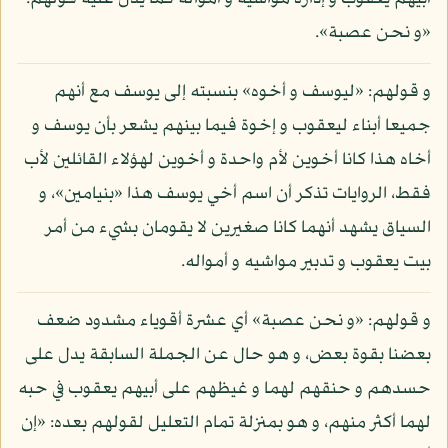
«و نحن عصبة».
و قولهم: «ليوسف و أخوه» بنسبته إلى يوسف مع أنهم
جميعا أبناء ليعقوب و إخوة فيما بينهم يشعر بأن يوسف و
أخاه هذا كانا أخوين لأم واحدة و أخوين لهؤلاء القائلين لأب
فقط، الروايات تذكر أن اسم أخي يوسف هذا «بنيامين»، و
السياق يشهد أنهما كانا صغيرين لا يقومان بشيء من أمر
بيت يعقوب و تدبير مواشيه و أمواله.
و قولهم: «و نحن عصبة» أي عشرة أقوياء مشدود ضعف
بعضنا بقوة بعض، و هو حال عن الجملة السابقة يدل على
حسدهم و حنقهم لهما و غيظهم على أبيهم يعقوب في حبه
لهما أكثر منهم، و هو بمنزلة تمام التعليل لقولهم بعده: «إن