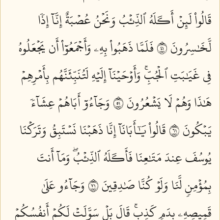
قَالُواْ لَئِنۡ أَكَلَهُ ٱلذِّئۡبُ وَنَحۡنُ عُصۡبَةٌ إِنَّآ إِذٗا
لَّخَٰسِرُونَ ١٤
فَلَمَّا ذَهَبُواْ بِهِۦ وَأَجۡمَعُوٓاْ أَن يَجۡعَلُوهُ
فِي غَيَٰبَتِ ٱلۡجُبِّۚ وَأَوۡحَيۡنَآ إِلَيۡهِ لَتُنَبِّئَنَّهُم بِأَمۡرِهِمۡ
هَٰذَا وَهُمۡ لَا يَشۡعُرُونَ ١٥
وَجَآءُوٓ أَبَاهُمۡ عِشَآءٗ
يَبۡكُونَ ١٦
قَالُواْ يَٰٓأَبَانَآ إِنَّا ذَهَبۡنَا نَسۡتَبِقُ وَتَرَكۡنَا
يُوسُفَ عِندَ مَتَٰعِنَا فَأَكَلَهُ ٱلذِّئۡبُۖ وَمَآ أَنتَ
بِمُؤۡمِنٖ لَّنَا وَلَوۡ كُنَّا صَٰدِقِينَ ١٧
وَجَآءُو عَلَىٰ
قَمِيصِهِۦ بِدَمٖ كَذِبٖۚ قَالَ بَلۡ سَوَّلَتۡ لَكُمۡ أَنفُسُكُمۡ