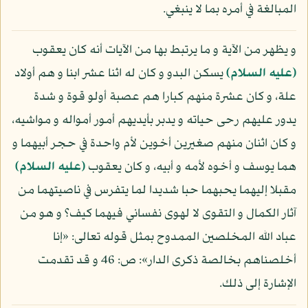
المبالغة في أمره بما لا ينبغي.
و يظهر من الآية و ما يرتبط بها من الآيات أنه كان يعقوب
(عليه السلام)
يسكن البدو و كان له اثنا عشر ابنا و هم أولاد
علة، و كان عشرة منهم كبارا هم عصبة أولو قوة و شدة
يدور عليهم رحى حياته و يدبر بأيديهم أمور أمواله و مواشيه،
و كان اثنان منهم صغيرين أخوين لأم واحدة في حجر أبيهما و
هما يوسف و أخوه لأمه و أبيه، و كان يعقوب
(عليه السلام)
مقبلا إليهما يحبهما حبا شديدا لما يتفرس في ناصيتهما من
آثار الكمال و التقوى لا لهوى نفساني فيهما كيف؟ و هو من
عباد الله المخلصين الممدوح بمثل قوله تعالى: «إنا
أخلصناهم بخالصة ذكرى الدار»: ص: 46 و قد تقدمت
الإشارة إلى ذلك.