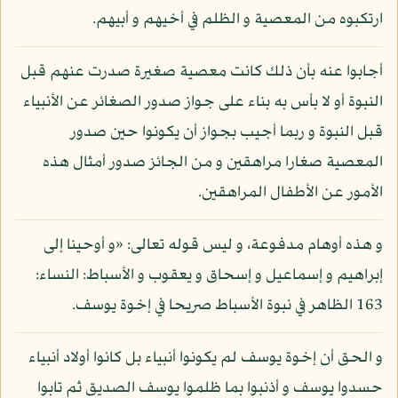
ارتكبوه من المعصية و الظلم في أخيهم و أبيهم.
أجابوا عنه بأن ذلك كانت معصية صغيرة صدرت عنهم قبل
النبوة أو لا بأس به بناء على جواز صدور الصغائر عن الأنبياء
قبل النبوة و ربما أجيب بجواز أن يكونوا حين صدور
المعصية صغارا مراهقين و من الجائز صدور أمثال هذه
الأمور عن الأطفال المراهقين.
و هذه أوهام مدفوعة، و ليس قوله تعالى: «و أوحينا إلى
إبراهيم و إسماعيل و إسحاق و يعقوب و الأسباط: النساء:
163 الظاهر في نبوة الأسباط صريحا في إخوة يوسف.
و الحق أن إخوة يوسف لم يكونوا أنبياء بل كانوا أولاد أنبياء
حسدوا يوسف و أذنبوا بما ظلموا يوسف الصديق ثم تابوا