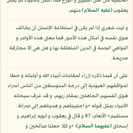
الخلقية من أهل التقوى و الورع فما الظن بالأنبياء ثم بمثل
يعقوب
(عليه السلام)
منهم.
و ليت شعري إذا لم يكن في استطاعة الإنسان أن يخالف
هوى نفسه في أمثال هذه الأمور فما معنى هذه الأوامر و
النواهي الجمة في الدين المتعلقة بها و هل هي إلا مجازفة
صريحة.
على أن فيما ذكره إزراء لمقامات أنبياء الله و أوليائه و حطا
لمواقفهم العبودية إلى درجة المتوسطين من الناس أسراء
هوى أنفسهم الجاهلين بمقام ربهم، و قد عرف سبحانه
الأنبياء بمثل قوله «و اجتبيناهم و هديناهم إلى صراط
مستقيم» الأنعام: 87 و قال في يعقوب و أبويه إبراهيم و
إسحاق
(عليهما السلام)
: «و كلا جعلنا صالحين و