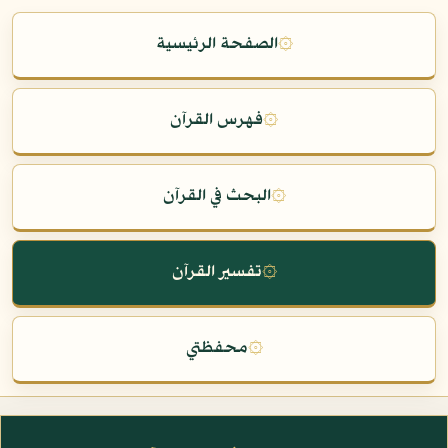
۞
الصفحة الرئيسية
۞
فهرس القرآن
۞
البحث في القرآن
۞
تفسير القرآن
۞
محفظتي