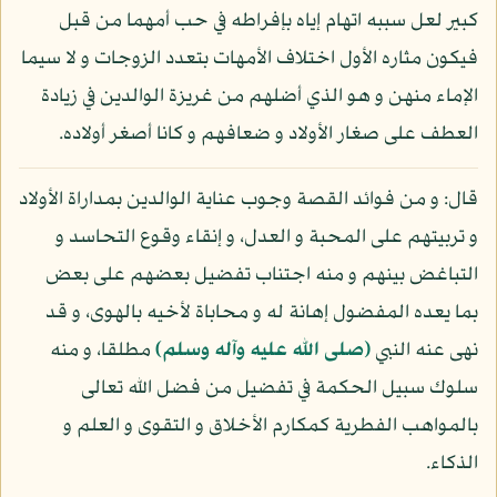
كبير لعل سببه اتهام إياه بإفراطه في حب أمهما من قبل
فيكون مثاره الأول اختلاف الأمهات بتعدد الزوجات و لا سيما
الإماء منهن و هو الذي أضلهم من غريزة الوالدين في زيادة
العطف على صغار الأولاد و ضعافهم و كانا أصغر أولاده.
قال: و من فوائد القصة وجوب عناية الوالدين بمداراة الأولاد
و تربيتهم على المحبة و العدل، و إنقاء وقوع التحاسد و
التباغض بينهم و منه اجتناب تفضيل بعضهم على بعض
بما يعده المفضول إهانة له و محاباة لأخيه بالهوى، و قد
نهى عنه النبي
(صلى الله عليه وآله وسلم)
مطلقا، و منه
سلوك سبيل الحكمة في تفضيل من فضل الله تعالى
بالمواهب الفطرية كمكارم الأخلاق و التقوى و العلم و
الذكاء.