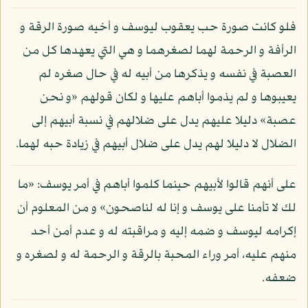
فلو كانت صورة حب يعقوب ليوسف و أخيه صورة الرقة و
الرأفة و الرحمة لهما لصغرهما و هي التي يعهدها كل من
العصبة في نفسه و يذكرها من أبيه له في حال صغره لم
يعيبوها و لم يذموا أباهم عليها و لكان قولهم «و نحن
عصبة» دليلا عليهم يدل على ضلالهم في نسبة أبيهم إلى
الضلال لا دليلا لهم يدل على ضلال أبيهم في زيادة حبه لهما.
على أنهم قالوا لأبيهم حينما كلموا أباهم في أمر يوسف: «ما
لك لا تأمنا على يوسف و إنا له لناصحون» و من المعلوم أن
إكرامه ليوسف و ضمه إليه و مراقبته له و عدم أمن أحد
منهم عليه، أمر وراء المحبة بالرقة و الرحمة له و لصغره و
ضعفه.