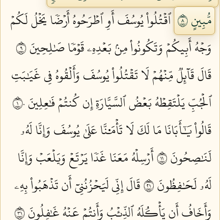
مُّبِينٍ ٨
ٱقۡتُلُواْ يُوسُفَ أَوِ ٱطۡرَحُوهُ أَرۡضٗا يَخۡلُ لَكُمۡ
وَجۡهُ أَبِيكُمۡ وَتَكُونُواْ مِنۢ بَعۡدِهِۦ قَوۡمٗا صَٰلِحِينَ ٩
قَالَ قَآئِلٞ مِّنۡهُمۡ لَا تَقۡتُلُواْ يُوسُفَ وَأَلۡقُوهُ فِي غَيَٰبَتِ
ٱلۡجُبِّ يَلۡتَقِطۡهُ بَعۡضُ ٱلسَّيَّارَةِ إِن كُنتُمۡ فَٰعِلِينَ ١٠
قَالُواْ يَٰٓأَبَانَا مَا لَكَ لَا تَأۡمَ۬نَّا عَلَىٰ يُوسُفَ وَإِنَّا لَهُۥ
لَنَٰصِحُونَ ١١
أَرۡسِلۡهُ مَعَنَا غَدٗا يَرۡتَعۡ وَيَلۡعَبۡ وَإِنَّا
لَهُۥ لَحَٰفِظُونَ ١٢
قَالَ إِنِّي لَيَحۡزُنُنِيٓ أَن تَذۡهَبُواْ بِهِۦ
وَأَخَافُ أَن يَأۡكُلَهُ ٱلذِّئۡبُ وَأَنتُمۡ عَنۡهُ غَٰفِلُونَ ١٣