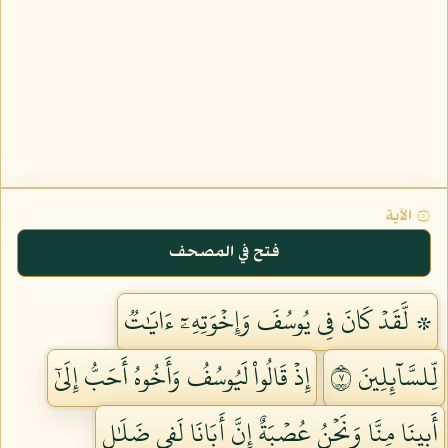
۞ الآية
فتح في المصحف
۞ لَّقَدۡ كَانَ فِي يُوسُفَ وَإِخۡوَتِهِۦٓ ءَايَٰتٞ
لِّلسَّآئِلِينَ ٧
إِذۡ قَالُواْ لَيُوسُفُ وَأَخُوهُ أَحَبُّ إِلَىٰٓ
أَبِينَا مِنَّا وَنَحۡنُ عُصۡبَةٌ إِنَّ أَبَانَا لَفِي ضَلَٰلٖ