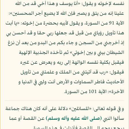
نفسه لإخوته و يقول: «أنا يوسف و هذا أخي قد من الله
علينا إنه من يتق و يصبر فإن الله لا يضيع أجر المحسنين»:
الآية 91 من السورة، و يقول لأبيه بحضرة من إخوته: «يا أبت
هذا تأويل رؤياي من قبل قد جعلها ربي حقا و قد أحسن بي
إذ أخرجني من السجن و جاء بكم من البدو من بعد أن نزغ
الشيطان بيني و بين إخوتي» ثم تأخذه الجذبية الإلهية
فيقبل بكلية نفسه الوالهة إلى ربه و يعرض عن غيره
فيقول: «رب قد آتيتني من الملك و علمتني من تأويل
الأحاديث فاطر السماوات و الأرض أنت وليي في الدنيا و
الآخرة»: الآية 101 من السورة.
و في قوله تعالى: «للسائلين» دلالة على أنه كان هناك جماعة
سألوا النبي
(صلى الله عليه وآله وسلم)
عن القصة أو عما
يرجع بوجه إلى القصة فأنزلت في هذه السورة.