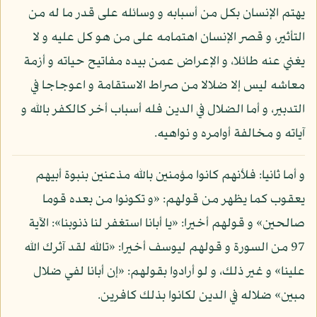
يهتم الإنسان بكل من أسبابه و وسائله على قدر ما له من
التأثير، و قصر الإنسان اهتمامه على من هو كل عليه و لا
يغني عنه طائلا، و الإعراض عمن بيده مفاتيح حياته و أزمة
معاشه ليس إلا ضلالا من صراط الاستقامة و اعوجاجا في
التدبير، و أما الضلال في الدين فله أسباب أخر كالكفر بالله و
آياته و مخالفة أوامره و نواهيه.
و أما ثانيا: فلأنهم كانوا مؤمنين بالله مذعنين بنبوة أبيهم
يعقوب كما يظهر من قولهم: «و تكونوا من بعده قوما
صالحين» و قولهم أخيرا: «يا أبانا استغفر لنا ذنوبنا»: الآية
97 من السورة و قولهم ليوسف أخيرا: «تالله لقد آثرك الله
علينا» و غير ذلك، و لو أرادوا بقولهم: «إن أبانا لفي ضلال
مبين» ضلاله في الدين لكانوا بذلك كافرين.