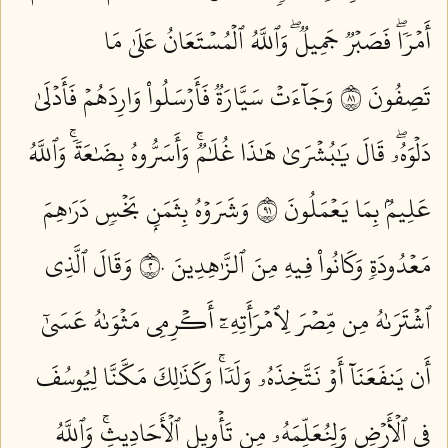
أَمۡرٗاۖ فَصَبۡرٞ جَمِيلٞۖ وَٱللَّهُ ٱلۡمُسۡتَعَانُ عَلَىٰ مَا
تَصِفُونَ ١٨
وَجَآءَتۡ سَيَّارَةٞ فَأَرۡسَلُواْ وَارِدَهُمۡ فَأَدۡلَىٰ
دَلۡوَهُۥۖ قَالَ يَٰبُشۡرَىٰ هَٰذَا غُلَٰمٞۚ وَأَسَرُّوهُ بِضَٰعَةٗۚ وَٱللَّهُ
عَلِيمُۢ بِمَا يَعۡمَلُونَ ١٩
وَشَرَوۡهُ بِثَمَنِۭ بَخۡسٖ دَرَٰهِمَ
مَعۡدُودَةٖ وَكَانُواْ فِيهِ مِنَ ٱلزَّٰهِدِينَ ٢٠
وَقَالَ ٱلَّذِي
ٱشۡتَرَىٰهُ مِن مِّصۡرَ لِٱمۡرَأَتِهِۦٓ أَكۡرِمِي مَثۡوَىٰهُ عَسَىٰٓ
أَن يَنفَعَنَآ أَوۡ نَتَّخِذَهُۥ وَلَدٗاۚ وَكَذَٰلِكَ مَكَّنَّا لِيُوسُفَ
فِي ٱلۡأَرۡضِ وَلِنُعَلِّمَهُۥ مِن تَأۡوِيلِ ٱلۡأَحَادِيثِۚ وَٱللَّهُ