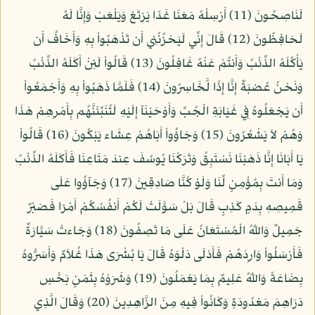
لَنَاصِحُونَ (11) أَرْسِلْهُ مَعَنَا غَدًا يَرْتَعْ وَيَلْعَبْ وَإِنَّا لَهُ
لَحَافِظُونَ (12) قَالَ إِنِّي لَيَحْزُنُنِي أَن تَذْهَبُواْ بِهِ وَأَخَافُ أَن
يَأْكُلَهُ الذِّئْبُ وَأَنتُمْ عَنْهُ غَافِلُونَ (13) قَالُواْ لَئِنْ أَكَلَهُ الذِّئْبُ
وَنَحْنُ عُصْبَةٌ إِنَّا إِذًا لَّخَاسِرُونَ (14) فَلَمَّا ذَهَبُواْ بِهِ وَأَجْمَعُواْ
أَن يَجْعَلُوهُ فِي غَيَابَةِ الْجُبِّ وَأَوْحَيْنَآ إِلَيْهِ لَتُنَبِّئَنَّهُم بِأَمْرِهِمْ هَذَا
وَهُمْ لاَ يَشْعُرُونَ (15) وَجَاؤُواْ أَبَاهُمْ عِشَاء يَبْكُونَ (16) قَالُواْ
يَا أَبَانَا إِنَّا ذَهَبْنَا نَسْتَبِقُ وَتَرَكْنَا يُوسُفَ عِندَ مَتَاعِنَا فَأَكَلَهُ الذِّئْبُ
وَمَا أَنتَ بِمُؤْمِنٍ لِّنَا وَلَوْ كُنَّا صَادِقِينَ (17) وَجَآؤُوا عَلَى
قَمِيصِهِ بِدَمٍ كَذِبٍ قَالَ بَلْ سَوَّلَتْ لَكُمْ أَنفُسُكُمْ أَمْرًا فَصَبْرٌ
جَمِيلٌ وَاللّهُ الْمُسْتَعَانُ عَلَى مَا تَصِفُونَ (18) وَجَاءتْ سَيَّارَةٌ
فَأَرْسَلُواْ وَارِدَهُمْ فَأَدْلَى دَلْوَهُ قَالَ يَا بُشْرَى هَذَا غُلاَمٌ وَأَسَرُّوهُ
بِضَاعَةً وَاللّهُ عَلِيمٌ بِمَا يَعْمَلُونَ (19) وَشَرَوْهُ بِثَمَنٍ بَخْسٍ
دَرَاهِمَ مَعْدُودَةٍ وَكَانُواْ فِيهِ مِنَ الزَّاهِدِينَ (20) وَقَالَ الَّذِي