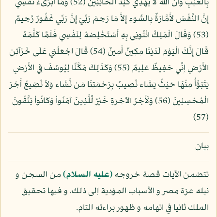
بِالْغَيْبِ وَأَنَّ اللّهَ لاَ يَهْدِي كَيْدَ الْخَائِنِينَ (52) وَمَا أُبَرِّىءُ نَفْسِي
إِنَّ النَّفْسَ لأَمَّارَةٌ بِالسُّوءِ إِلاَّ مَا رَحِمَ رَبِّيَ إِنَّ رَبِّي غَفُورٌ رَّحِيمٌ
(53) وَقَالَ الْمَلِكُ ائْتُونِي بِهِ أَسْتَخْلِصْهُ لِنَفْسِي فَلَمَّا كَلَّمَهُ
قَالَ إِنَّكَ الْيَوْمَ لَدَيْنَا مِكِينٌ أَمِينٌ (54) قَالَ اجْعَلْنِي عَلَى خَزَآئِنِ
الأَرْضِ إِنِّي حَفِيظٌ عَلِيمٌ (55) وَكَذَلِكَ مَكَّنِّا لِيُوسُفَ فِي الأَرْضِ
يَتَبَوَّأُ مِنْهَا حَيْثُ يَشَاء نُصِيبُ بِرَحْمَتِنَا مَن نَّشَاء وَلاَ نُضِيعُ أَجْرَ
الْمُحْسِنِينَ (56) وَلَأَجْرُ الآخِرَةِ خَيْرٌ لِّلَّذِينَ آمَنُواْ وَكَانُواْ يَتَّقُونَ
(57)
بيان
تتضمن الآيات قصة خروجه
(عليه السلام)
من السجن و
نيله عزة مصر و الأسباب المؤدية إلى ذلك، و فيها تحقيق
الملك ثانيا في اتهامه و ظهور براءته التام.