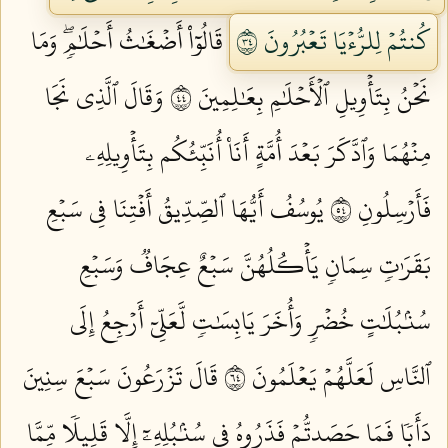
كُنتُمۡ لِلرُّءۡيَا تَعۡبُرُونَ ٤٣
قَالُوٓاْ أَضۡغَٰثُ أَحۡلَٰمٖۖ وَمَا
نَحۡنُ بِتَأۡوِيلِ ٱلۡأَحۡلَٰمِ بِعَٰلِمِينَ ٤٤
وَقَالَ ٱلَّذِي نَجَا
مِنۡهُمَا وَٱدَّكَرَ بَعۡدَ أُمَّةٍ أَنَا۠ أُنَبِّئُكُم بِتَأۡوِيلِهِۦ
فَأَرۡسِلُونِ ٤٥
يُوسُفُ أَيُّهَا ٱلصِّدِّيقُ أَفۡتِنَا فِي سَبۡعِ
بَقَرَٰتٖ سِمَانٖ يَأۡكُلُهُنَّ سَبۡعٌ عِجَافٞ وَسَبۡعِ
سُنۢبُلَٰتٍ خُضۡرٖ وَأُخَرَ يَابِسَٰتٖ لَّعَلِّيٓ أَرۡجِعُ إِلَى
ٱلنَّاسِ لَعَلَّهُمۡ يَعۡلَمُونَ ٤٦
قَالَ تَزۡرَعُونَ سَبۡعَ سِنِينَ
دَأَبٗا فَمَا حَصَدتُّمۡ فَذَرُوهُ فِي سُنۢبُلِهِۦٓ إِلَّا قَلِيلٗا مِّمَّا