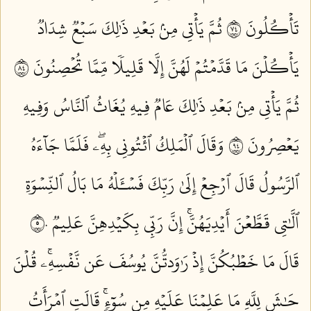
تَأۡكُلُونَ ٤٧
ثُمَّ يَأۡتِي مِنۢ بَعۡدِ ذَٰلِكَ سَبۡعٞ شِدَادٞ
يَأۡكُلۡنَ مَا قَدَّمۡتُمۡ لَهُنَّ إِلَّا قَلِيلٗا مِّمَّا تُحۡصِنُونَ ٤٨
ثُمَّ يَأۡتِي مِنۢ بَعۡدِ ذَٰلِكَ عَامٞ فِيهِ يُغَاثُ ٱلنَّاسُ وَفِيهِ
يَعۡصِرُونَ ٤٩
وَقَالَ ٱلۡمَلِكُ ٱئۡتُونِي بِهِۦۖ فَلَمَّا جَآءَهُ
ٱلرَّسُولُ قَالَ ٱرۡجِعۡ إِلَىٰ رَبِّكَ فَسۡـَٔلۡهُ مَا بَالُ ٱلنِّسۡوَةِ
ٱلَّٰتِي قَطَّعۡنَ أَيۡدِيَهُنَّۚ إِنَّ رَبِّي بِكَيۡدِهِنَّ عَلِيمٞ ٥٠
قَالَ مَا خَطۡبُكُنَّ إِذۡ رَٰوَدتُّنَّ يُوسُفَ عَن نَّفۡسِهِۦۚ قُلۡنَ
حَٰشَ لِلَّهِ مَا عَلِمۡنَا عَلَيۡهِ مِن سُوٓءٖۚ قَالَتِ ٱمۡرَأَتُ