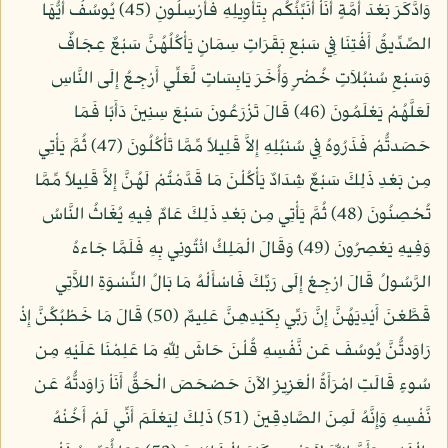
وَادَّكَرَ بَعْدَ أُمَّةٍ أَنَاْ أُنَبِّئُكُم بِتَأْوِيلِهِ فَأَرْسِلُونِ (45) يُوسُفُ أَيُّهَا
الصِّدِّيقُ أَفْتِنَا فِي سَبْعِ بَقَرَاتٍ سِمَانٍ يَأْكُلُهُنَّ سَبْعٌ عِجَافٌ
وَسَبْعِ سُنبُلاَتٍ خُضْرٍ وَأُخَرَ يَابِسَاتٍ لَّعَلِّي أَرْجِعُ إِلَى النَّاسِ
لَعَلَّهُمْ يَعْلَمُونَ (46) قَالَ تَزْرَعُونَ سَبْعَ سِنِينَ دَأَبًا فَمَا
حَصَدتُّمْ فَذَرُوهُ فِي سُنبُلِهِ إِلاَّ قَلِيلاً مِّمَّا تَأْكُلُونَ (47) ثُمَّ يَأْتِي
مِن بَعْدِ ذَلِكَ سَبْعٌ شِدَادٌ يَأْكُلْنَ مَا قَدَّمْتُمْ لَهُنَّ إِلاَّ قَلِيلاً مِّمَّا
تُحْصِنُونَ (48) ثُمَّ يَأْتِي مِن بَعْدِ ذَلِكَ عَامٌ فِيهِ يُغَاثُ النَّاسُ
وَفِيهِ يَعْصِرُونَ (49) وَقَالَ الْمَلِكُ ائْتُونِي بِهِ فَلَمَّا جَاءهُ
الرَّسُولُ قَالَ ارْجِعْ إِلَى رَبِّكَ فَاسْأَلْهُ مَا بَالُ النِّسْوَةِ اللاَّتِي
قَطَّعْنَ أَيْدِيَهُنَّ إِنَّ رَبِّي بِكَيْدِهِنَّ عَلِيمٌ (50) قَالَ مَا خَطْبُكُنَّ إِذْ
رَاوَدتُّنَّ يُوسُفَ عَن نَّفْسِهِ قُلْنَ حَاشَ لِلّهِ مَا عَلِمْنَا عَلَيْهِ مِن
سُوءٍ قَالَتِ امْرَأَةُ الْعَزِيزِ الآنَ حَصْحَصَ الْحَقُّ أَنَاْ رَاوَدتُّهُ عَن
نَّفْسِهِ وَإِنَّهُ لَمِنَ الصَّادِقِينَ (51) ذَلِكَ لِيَعْلَمَ أَنِّي لَمْ أَخُنْهُ