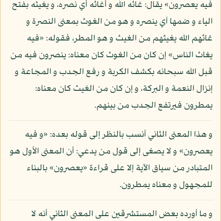
فيه يعصرون» يقال: غاثه الله و أغاثه أي نصره، و يغيثه بفتح
الياء و ضمها أي ينصره و هو من الغوث بمعنى النصرة و
غاثهم الله يغيثهم من الغيث و هو المطر، فقوله: «فيه
يغاث الناس» إن كان من الغوث كان معناه: ينصرون فيه من
قبل الله سبحانه بكشف الكربة و رفع الجدب و المجاعة و
إنزال النعمة و البركة، و إن كان من الغيث كان معناه:
يمطرون فيرتفع الجدب من بينهم.
و هذا المعنى الثاني أنسب بالنظر إلى قوله بعده: «و فيه
يعصرون» و لا يصغى إلى قول من يدعي: أن المعنى الأول هو
المتبادر من سياق الآية إلا على قراءة «يعصرون» بالبناء
للمجهول و معناه يمطرون.
و ما أورده بعض المستشرقين على المعنى الثاني أنه لا