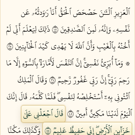
ٱلۡعَزِيزِ ٱلۡـَٰٔنَ حَصۡحَصَ ٱلۡحَقُّ أَنَا۠ رَٰوَدتُّهُۥ عَن
نَّفۡسِهِۦ وَإِنَّهُۥ لَمِنَ ٱلصَّٰدِقِينَ ٥١
ذَٰلِكَ لِيَعۡلَمَ أَنِّي لَمۡ
أَخُنۡهُ بِٱلۡغَيۡبِ وَأَنَّ ٱللَّهَ لَا يَهۡدِي كَيۡدَ ٱلۡخَآئِنِينَ ٥٢
۞ وَمَآ أُبَرِّئُ نَفۡسِيٓۚ إِنَّ ٱلنَّفۡسَ لَأَمَّارَةُۢ بِٱلسُّوٓءِ إِلَّا مَا
رَحِمَ رَبِّيٓۚ إِنَّ رَبِّي غَفُورٞ رَّحِيمٞ ٥٣
وَقَالَ ٱلۡمَلِكُ
ٱئۡتُونِي بِهِۦٓ أَسۡتَخۡلِصۡهُ لِنَفۡسِيۖ فَلَمَّا كَلَّمَهُۥ قَالَ إِنَّكَ
ٱلۡيَوۡمَ لَدَيۡنَا مَكِينٌ أَمِينٞ ٥٤
قَالَ ٱجۡعَلۡنِي عَلَىٰ
خَزَآئِنِ ٱلۡأَرۡضِۖ إِنِّي حَفِيظٌ عَلِيمٞ ٥٥
وَكَذَٰلِكَ مَكَّنَّا