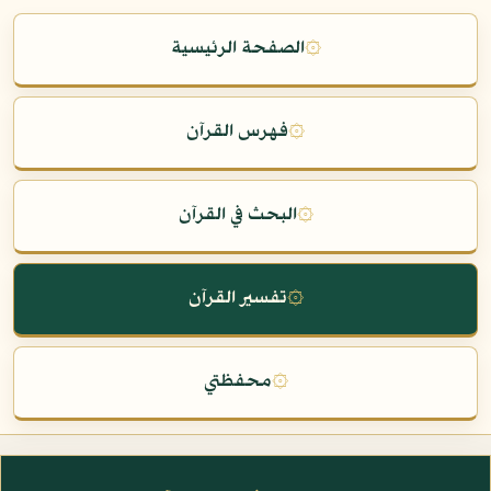
۞
الصفحة الرئيسية
۞
فهرس القرآن
۞
البحث في القرآن
۞
تفسير القرآن
۞
محفظتي