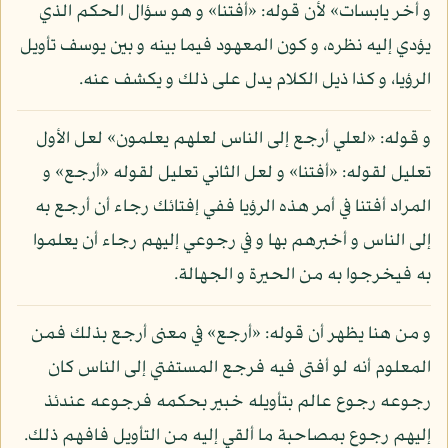
و أخر يابسات» لأن قوله: «أفتنا» و هو سؤال الحكم الذي
يؤدي إليه نظره، و كون المعهود فيما بينه و بين يوسف تأويل
الرؤيا، و كذا ذيل الكلام يدل على ذلك و يكشف عنه.
و قوله: «لعلي أرجع إلى الناس لعلهم يعلمون» لعل الأول
تعليل لقوله: «أفتنا» و لعل الثاني تعليل لقوله «أرجع» و
المراد أفتنا في أمر هذه الرؤيا ففي إفتائك رجاء أن أرجع به
إلى الناس و أخبرهم بها و في رجوعي إليهم رجاء أن يعلموا
به فيخرجوا به من الحيرة و الجهالة.
و من هنا يظهر أن قوله: «أرجع» في معنى أرجع بذلك فمن
المعلوم أنه لو أفتى فيه فرجع المستفتي إلى الناس كان
رجوعه رجوع عالم بتأويله خبير بحكمه فرجوعه عندئذ
إليهم رجوع بمصاحبة ما ألقي إليه من التأويل فافهم ذلك.