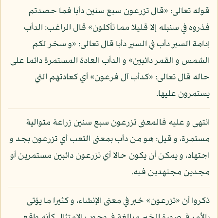
قوله تعالى: «قال تزرعون سبع سنين دأبا فما حصدتم
فذروه في سنبله إلا قليلا مما تأكلون» قال الراغب: الدأب
إدامة السير دأب في السير دأبا قال تعالى: «و سخر لكم
الشمس و القمر دائبين» و الدأب العادة المستمرة دائما على
حاله قال تعالى: «كدأب آل فرعون» أي كعادتهم التي
يستمرون عليها.
انتهى و عليه فالمعنى تزرعون سبع سنين زراعة متوالية
مستمرة، و قيل: هو من دأب بمعنى التعب أي تزرعون بجد و
اجتهاد، و يمكن أن يكون حالا أي تزرعون دائبين مستمرين أو
مجدين مجتهدين فيه.
ذكروا أن «تزرعون» خبر في معنى الإنشاء، و كثيرا ما يؤتى
بالأمر في صورة الخبر مبالغة في وجوب الامتثال كأنه واقع