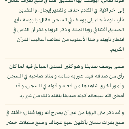
قوله تعالى: «يوسف أيها الصديق أفتنا في سبع بقرات سمان»
إلى آخر الآية، في الكلام حذف و تقدير إيجازا، و التقدير:
فأرسلوه فجاء إلى يوسف في السجن فقال: يا يوسف أيها
الصديق أفتنا في رؤيا الملك و ذكر الرؤيا و ذكر أن الناس في
انتظار تأويله و هذا الأسلوب من لطائف أساليب القرآن
الكريم.
سمى يوسف صديقا و هو كثير الصدق المبالغ فيه لما كان
رأى من صدقه فيما عبر به منامه و منام صاحبه في السجن
و أمور أخرى شاهدها من فعله و قوله في السجن، و قد
أمضى الله سبحانه كونه صديقا بنقله ذلك من غير رد.
و قد ذكر متن الرؤيا من غير أن يصرح أنه رؤيا فقال: «أفتنا في
سبع بقرات سمان يأكلهن سبع عجاف و سبع سنبلات خضر