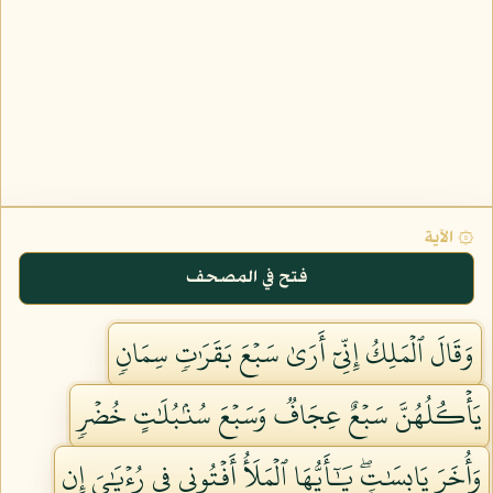
۞ الآية
فتح في المصحف
وَقَالَ ٱلۡمَلِكُ إِنِّيٓ أَرَىٰ سَبۡعَ بَقَرَٰتٖ سِمَانٖ
يَأۡكُلُهُنَّ سَبۡعٌ عِجَافٞ وَسَبۡعَ سُنۢبُلَٰتٍ خُضۡرٖ
وَأُخَرَ يَابِسَٰتٖۖ يَٰٓأَيُّهَا ٱلۡمَلَأُ أَفۡتُونِي فِي رُءۡيَٰيَ إِن