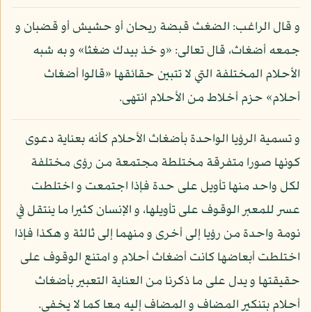
و قال الراغب: الضغث قبضة ريحان أو حشيش أو قضبان و
جمعه أضغاث، قال تعالى: «و خذ بيدك ضغثا» و به شبه
الأحلام المختلفة التي لا تتبين حقائقها «قالوا أضغاث
أحلام» حزم أخلاط من الأحلام انتهى.
و تسمية الرؤيا الواحدة بأضغاث الأحلام كأنه بعناية دعوى
كونها صورا متفرقة مختلطة مجتمعة من رؤى مختلفة
لكل واحد منها تأويل على حدة فإذا اجتمعت و اختلطت
عسر للمعبر الوقوف على تأويلها، و الإنسان كثيرا ما ينتقل في
نومة واحدة من رؤيا إلى أخرى و منهما إلى ثالثة و هكذا فإذا
اختلطت أبعاضها كانت أضغاث أحلام و امتنع الوقوف على
حقيقتها و يدل على ما ذكرنا من العناية التعبير بأضغاث
أحلام بتنكير المضاف و المضاف إليه معا كما لا يخفى.