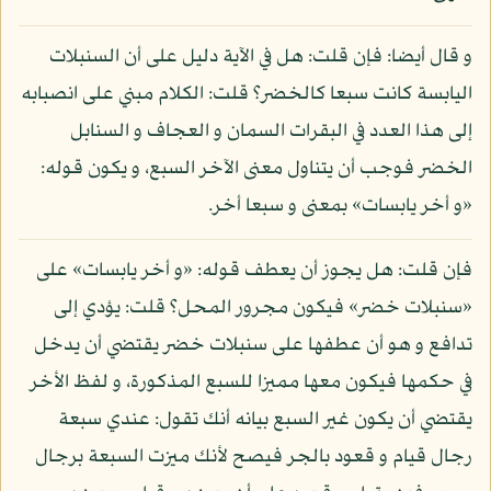
و قال أيضا: فإن قلت: هل في الآية دليل على أن السنبلات
اليابسة كانت سبعا كالخضر؟ قلت: الكلام مبني على انصبابه
إلى هذا العدد في البقرات السمان و العجاف و السنابل
الخضر فوجب أن يتناول معنى الآخر السبع، و يكون قوله:
«و أخر يابسات» بمعنى و سبعا أخر.
فإن قلت: هل يجوز أن يعطف قوله: «و أخر يابسات» على
«سنبلات خضر» فيكون مجرور المحل؟ قلت: يؤدي إلى
تدافع و هو أن عطفها على سنبلات خضر يقتضي أن يدخل
في حكمها فيكون معها مميزا للسبع المذكورة، و لفظ الأخر
يقتضي أن يكون غير السبع بيانه أنك تقول: عندي سبعة
رجال قيام و قعود بالجر فيصح لأنك ميزت السبعة برجال