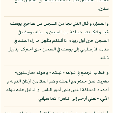
فأنساه الشيطان ذكر ربه فلبث يوسف في السجن بضع
سنين.
و المعنى: و قال الذي نجا من السجن من صاحبي يوسف
فيه و ادكر بعد جماعة من السنين ما سأله يوسف في
السجن حين أول رؤياه: أنا أنبئكم بتأويل ما رآه الملك في
منامه فأرسلوني إلى يوسف في السجن حتى أخبركم بتأويل
ذلك.
و خطاب الجمع في قوله: «أنبئكم» و قوله «فأرسلون»
تشريك لمن حضر مع الملك و هم الملأ من أركان الدولة و
أعضاد المملكة الذين يلون أمور الناس، و الدليل عليه قوله
الآتي: «لعلي أرجع إلى الناس» كما سيأتي.