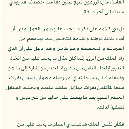
العامة، قال: تزرعون سبع سنين دأبا فما حصدتم فذروه في
سنبله إلى آخر ما قال.
بل بنى كلامه على ذكر ما يجب عليهم من العمل و بين أن
أمره بذلك توطئة و تقدمة للتخلص عما يهددهم من
المجاعة و المخمصة و هو ظاهر، و هذا دليل على أن الذي
رآه الملك من الرؤيا إنما كان مثال ما يجب عليه من اتخاذ
التدبير لإلجاء الناس من مصيبة الجدب، و إشارة إلى ما هو
وظيفته قبال مسئوليته في أمر رعيته و هو أن يسمن بقرات
سبعا لتأكلهن بقرات مهازيل ستشد عليهم و يحفظ السنابل
الخضر السبع بعد ما يبست على حالها من غير دوس و
تصفية لذلك.
فكأن نفس الملك شاهدت في المنام ما يجب عليه من