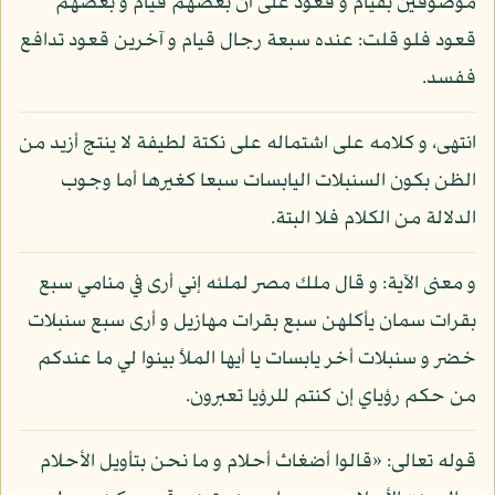
موصوفين بقيام و قعود على أن بعضهم قيام و بعضهم
قعود فلو قلت: عنده سبعة رجال قيام و آخرين قعود تدافع
ففسد.
انتهى، و كلامه على اشتماله على نكتة لطيفة لا ينتج أزيد من
الظن بكون السنبلات اليابسات سبعا كغيرها أما وجوب
الدلالة من الكلام فلا البتة.
و معنى الآية: و قال ملك مصر لملئه إني أرى في منامي سبع
بقرات سمان يأكلهن سبع بقرات مهازيل و أرى سبع سنبلات
خضر و سنبلات أخر يابسات يا أيها الملأ بينوا لي ما عندكم
من حكم رؤياي إن كنتم للرؤيا تعبرون.
قوله تعالى: «قالوا أضغاث أحلام و ما نحن بتأويل الأحلام