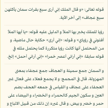
قوله تعالى: «و قال الملك إني أرى سبع بقرات سمان يأكلهن
سبع عجاف» إلى آخر الآية.
رؤيا للملك يخبر بها الملأ و الدليل عليه قوله: «يا أيها الملأ
أفتوني في رؤياي» و قوله: «إني أرى» حكاية حال ماضية، و
من المحتمل أنها كانت رؤيا متكررة كما يحتمل مثله في
قوله سابقا: «إني أراني أعصر خمرا» «إني أراني أحمل» إلخ.
و السمان جمع سمينة و العجاف جمع عجفاء بمعنى
المهزولة، قال في المجمع: و لا يجمع فعلاء على فعال غير
العجفاء على عجاف و القياس في جمعه العجف بضم
العين و سكون الجيم كالحمراء و الخضراء و البيضاء على
حمر و خضر و بيض، و قال غيره: إن ذلك من قبيل الاتباع و