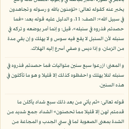
يخبر عنه كقوله تعالى: «تؤمنون بالله و رسوله و تجاهدون
في سبيل الله»: الصف: 11، و الدليل عليه قوله بعد: «فما
حصدتم فذروه في سنبله»، قيل: و إنما أمر بوضعه و تركه في
سنبله لأن السنبل لا يقع فيه سوس و لا يهلك و إن بقي مدة
من الزمان، و إذا ديس و صفي أسرع إليه الهلاك.
و المعنى: ازرعوا سبع سنين متواليات فما حصدتم فذروه في
سنبله لئلا يهلك و احفظوه كذلك إلا قليلا و هو ما تأكلون في
هذه السنين.
قوله تعالى: «ثم يأتي من بعد ذلك سبع شداد يأكلن ما
قدمتم لهن إلا قليلا مما تحصنون» الشداد جمع شديد من
الشدة بمعنى الصعوبة لما في سني الجدب و المجاعة من