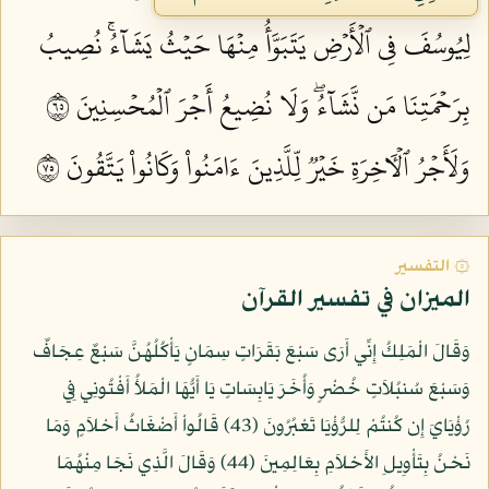
لِيُوسُفَ فِي ٱلۡأَرۡضِ يَتَبَوَّأُ مِنۡهَا حَيۡثُ يَشَآءُۚ نُصِيبُ
بِرَحۡمَتِنَا مَن نَّشَآءُۖ وَلَا نُضِيعُ أَجۡرَ ٱلۡمُحۡسِنِينَ ٥٦
وَلَأَجۡرُ ٱلۡأٓخِرَةِ خَيۡرٞ لِّلَّذِينَ ءَامَنُواْ وَكَانُواْ يَتَّقُونَ ٥٧
۞ التفسير
الميزان في تفسير القرآن
وَقَالَ الْمَلِكُ إِنِّي أَرَى سَبْعَ بَقَرَاتٍ سِمَانٍ يَأْكُلُهُنَّ سَبْعٌ عِجَافٌ
وَسَبْعَ سُنبُلاَتٍ خُضْرٍ وَأُخَرَ يَابِسَاتٍ يَا أَيُّهَا الْمَلأُ أَفْتُونِي فِي
رُؤْيَايَ إِن كُنتُمْ لِلرُّؤْيَا تَعْبُرُونَ (43) قَالُواْ أَضْغَاثُ أَحْلاَمٍ وَمَا
نَحْنُ بِتَأْوِيلِ الأَحْلاَمِ بِعَالِمِينَ (44) وَقَالَ الَّذِي نَجَا مِنْهُمَا