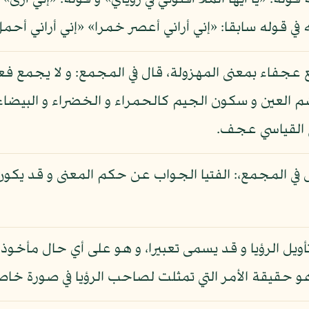
يه قوله: «يا أيها الملأ أفتوني في رؤياي» و قوله: «إني 
 في قوله سابقا: «إني أراني أعصر خمرا» «إني أراني أحمل
جفاء بمعنى المهزولة، قال في المجمع: و لا يجمع فع
العين و سكون الجيم كالحمراء و الخضراء و البيضاء
ع القياسي عجف.
 قال في المجمع،: الفتيا الجواب عن حكم المعنى و قد ي
أويل الرؤيا و قد يسمى تعبيرا، و هو على أي حال مأخوذ 
و هو حقيقة الأمر التي تمثلت لصاحب الرؤيا في صورة خاص