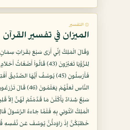
۞ التفسير
الميزان في تفسير القرآن
وَقَالَ الْمَلِكُ إِنِّي أَرَى سَبْعَ بَقَرَاتٍ سِمَانٍ ي
فَأَرْسِلُونِ (45) يُوسُفُ أَيُّهَا الصّ
خَطْبُكُنَّ إِذْ رَاوَدتُّنَّ يُوسُفَ عَن نَّفْسِهِ قُ