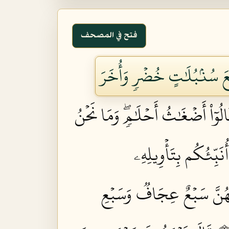
فتح في المصحف
عَ سُنۢبُلَٰتٍ خُضۡرٖ وَأُخَرَ
الُوٓاْ أَضۡغَٰثُ أَحۡلَٰمٖۖ وَمَا نَحۡنُ
ُنَبِّئُكُم بِتَأۡوِيلِهِۦ
ُهُنَّ سَبۡعٌ عِجَافٞ وَسَبۡعِ