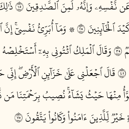
ن نَّفۡسِهِۦ وَإِنَّهُۥ لَمِنَ ٱلصَّٰدِقِينَ ٥١
ذَٰلِكَ
ۡدَ ٱلۡخَآئِنِينَ ٥٢
۞ وَمَآ أُبَرِّئُ نَفۡسِيٓۚ إِنَّ ٱلن
 ٥٣
وَقَالَ ٱلۡمَلِكُ ٱئۡتُونِي بِهِۦٓ أَسۡتَخۡلِصۡهُ لِ
٥
قَالَ ٱجۡعَلۡنِي عَلَىٰ خَزَآئِنِ ٱلۡأَرۡضِۖ إِنِّي ح
َّأُ مِنۡهَا حَيۡثُ يَشَآءُۚ نُصِيبُ بِرَحۡمَتِنَا مَن نَّ
 خَيۡرٞ لِّلَّذِينَ ءَامَنُواْ وَكَانُواْ يَتَّقُونَ ٥٧