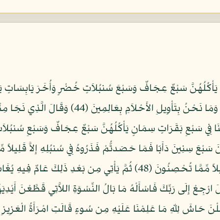
َأْكُلُهُنَّ سَبْعٌ عِجَافٌ وَسَبْعَ سُنبُلاَتٍ خُضْرٍ وَأُخَرَ يَابِسَاتٍ يَا أَي
لِلرُّؤْيَا تَعْبُرُونَ (43) قَالُواْ أَضْغَاثُ أَحْلاَمٍ وَمَا نَحْنُ 
ِدِّيقُ أَفْتِنَا فِي سَبْعِ بَقَرَاتٍ سِمَانٍ يَأْكُلُهُنَّ سَبْعٌ عِجَافٌ وَسَبْعِ سُنب
لْنَ حَاشَ لِلّهِ مَا عَلِمْنَا عَلَيْهِ مِن سُوءٍ قَالَتِ امْرَأَةُ الْعَزِيز