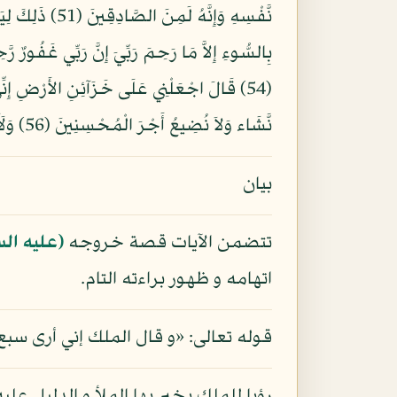
نَّشَاء وَلاَ نُضِيعُ أَجْرَ الْمُحْسِنِينَ (56) وَلَأَجْرُ الآخِرَةِ خَيْرٌ لِّلَّذِينَ آمَنُواْ وَكَانُواْ يَتَّقُونَ (57)
بيان
تتضمن الآيات قصة خروجه
(عليه ال
اتهامه و ظهور براءته التام.
قوله تعالى: «و قال الملك إني أرى سب