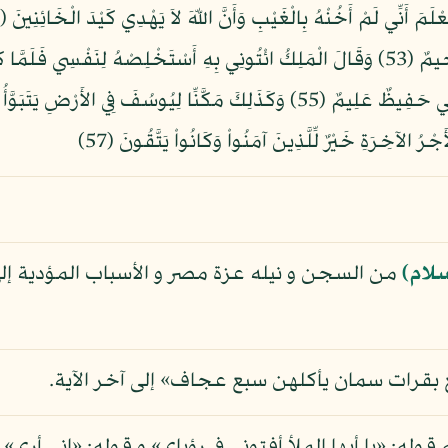
بِالسُّوءِ إِلاَّ مَا رَحِمَ رَبِّيَ إِنَّ رَبِّي غَفُورٌ رَّحِيمٌ (53) وَقَالَ الْمَلِكُ ائْتُونِي بِهِ أَسْتَخْل
(54) قَالَ اجْعَلْنِي عَلَى خَزَآئِنِ الأَرْضِ إِنِّي حَفِيظٌ عَلِيمٌ (55) وَكَذَلِكَ مَكّ
سلام)
من السجن و نيله عزة مصر و الأسباب المؤدية إلى 
ع بقرات سمان يأكلهن سبع عجاف» إلى آخر الآية.