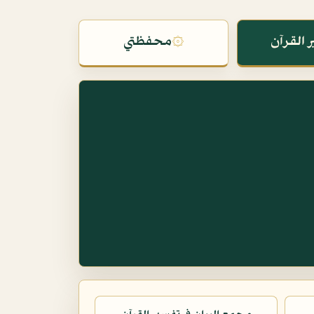
 القرآن
۞
محفظتي