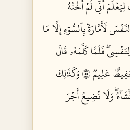
 لِيَعۡلَمَ أَنِّي لَمۡ أَخُنۡهُ
َّفۡسَ لَأَمَّارَةُۢ بِٱلسُّوٓءِ إِلَّا مَا
نَفۡسِيۖ فَلَمَّا كَلَّمَهُۥ قَالَ
َفِيظٌ عَلِيمٞ ٥٥
وَكَذَٰلِكَ
شَآءُۖ وَلَا نُضِيعُ أَجۡرَ