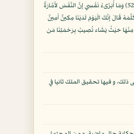
نَّفْسِهِ وَإِنَّهُ لَمِنَ الصَّادِقِينَ (51) ذَلِكَ لِيَعْلَمَ أَنِّي لَمْ أَخُنْهُ بِالْغَيْبِ وَأَنَّ اللّهَ لاَ يَهْدِي كَيْدَ الْخَائِنِينَ (52) وَمَا أُبَرِّىءُ نَفْسِي إِنَّ النَّفْسَ لأَمَّارَةٌ
ِصْهُ لِنَفْسِي فَلَمَّا كَلَّمَهُ قَالَ إِنَّكَ الْيَوْمَ لَدَيْنَا مِكِينٌ أَمِينٌ
َنِّا لِيُوسُفَ فِي الأَرْضِ يَتَبَوَّأُ مِنْهَا حَيْثُ يَشَاء نُصِيبُ بِرَحْمَتِنَا مَن
ذلك، و فيها تحقيق الملك ثانيا في