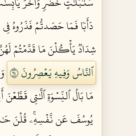
سُنۢبُلَٰتٍ خُضۡرٖ وَأُخَرَ يَابِسَٰتٖ لَّ
دَأَبٗا فَمَا حَصَدتُّمۡ فَذَرُوهُ فِي سُن
شِدَادٞ يَأۡكُلۡنَ مَا قَدَّمۡتُمۡ لَهُنَّ 
ٱلنَّاسُ وَفِيهِ يَعۡصِرُونَ ٤٩
وَق
مَا بَالُ ٱلنِّسۡوَةِ ٱلَّٰتِي قَطَّعۡنَ أَي
يُوسُفَ عَن نَّفۡسِهِۦۚ قُلۡنَ حَٰشَ لِ