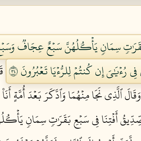
َ بَقَرَٰتٖ سِمَانٖ يَأۡكُلُهُنَّ سَبۡعٌ عِجَافٞ وَسَبۡ
ي فِي رُءۡيَٰيَ إِن كُنتُمۡ لِلرُّءۡيَا تَعۡبُرُونَ ٤٣
قَ
وَقَالَ ٱلَّذِي نَجَا مِنۡهُمَا وَٱدَّكَرَ بَعۡدَ أُمَّةٍ أَنَا۠ أ
ِّدِّيقُ أَفۡتِنَا فِي سَبۡعِ بَقَرَٰتٖ سِمَانٖ يَأۡكُل