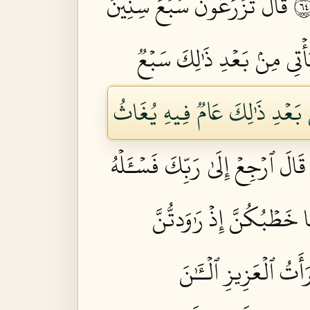
قَالَ تَزۡرَعُونَ سَبۡعَ سِنِينَ
َأۡتِي مِنۢ بَعۡدِ ذَٰلِكَ سَبۡعٞ
نۢ بَعۡدِ ذَٰلِكَ عَامٞ فِيهِ يُغَاثُ
قَالَ ٱرۡجِعۡ إِلَىٰ رَبِّكَ فَسۡـَٔلۡهُ
 خَطۡبُكُنَّ إِذۡ رَٰوَدتُّنَّ
تُ ٱلۡعَزِيزِ ٱلۡـَٰٔنَ