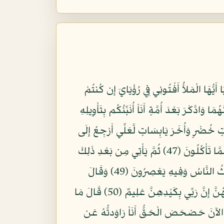
ُّهَا الْمَلأُ أَفْتُونِي فِي رُؤْيَايَ إِن كُنتُمْ
بِتَأْوِيلِ الأَحْلاَمِ بِعَالِمِينَ (44) وَقَالَ الَّذِي نَجَا مِنْهُمَا وَادَّكَرَ بَعْدَ أُمَّةٍ أَنَاْ أُنَبِّئُكُم بِتَأْوِيلِهِ
ُلاَتٍ خُضْرٍ وَأُخَرَ يَابِسَاتٍ لَّعَلِّي أَرْجِعُ إِلَى
النَّاسِ لَعَلَّهُمْ يَعْلَمُونَ (46) قَالَ تَزْرَعُونَ سَبْعَ سِنِينَ دَأَبًا فَمَا حَصَدتُّمْ فَذَرُوهُ فِي سُنبُلِهِ إِلاَّ قَلِيلاً مِّمَّا تَأْكُلُونَ (47) ثُمَّ يَأْتِي مِن بَعْدِ ذَلِكَ
سَبْعٌ شِدَادٌ يَأْكُلْنَ مَا قَدَّمْتُمْ لَهُنَّ إِلاَّ قَلِيلاً مِّمَّا تُحْصِنُونَ (48) ثُمَّ يَأْتِي مِن بَعْدِ ذَلِكَ عَامٌ فِيهِ يُغَاثُ النَّاسُ وَفِيهِ يَعْصِرُونَ (49) وَقَالَ
الْمَلِكُ ائْتُونِي بِهِ فَلَمَّا جَاءهُ الرَّسُولُ قَالَ ارْجِعْ إِلَى رَبِّكَ فَاسْأَلْهُ مَا بَالُ النِّسْوَةِ اللاَّتِي قَطَّعْنَ أَيْدِيَهُنَّ إِنَّ رَبِّي بِكَيْدِهِنَّ عَلِيمٌ (50) قَالَ مَا
ِ الآنَ حَصْحَصَ الْحَقُّ أَنَاْ رَاوَدتُّهُ عَن