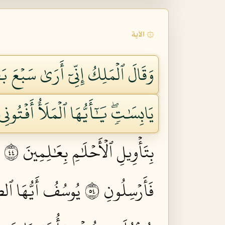
۞ الآية
وَقَالَ ٱلۡمَلِكُ إِنِّيٓ أَرَىٰ سَبۡع
يَابِسَٰتٖۖ يَٰٓأَيُّهَا ٱلۡمَلَأُ أَفۡتُونِ
بِتَأۡوِيلِ ٱلۡأَحۡلَٰمِ بِعَٰلِمِينَ ٤٤
فَأَرۡسِلُونِ ٤٥
يُوسُفُ أَيُّهَا ٱلص