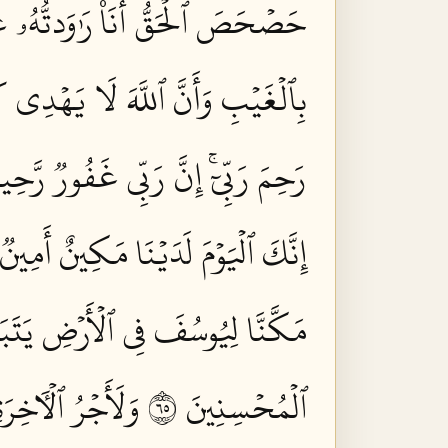
حَصۡحَصَ ٱلۡحَقُّ أَنَا۠ رَٰوَدتُّهُۥ عَ
بِٱلۡغَيۡبِ وَأَنَّ ٱللَّهَ لَا يَهۡدِي كَي
رَحِمَ رَبِّيٓۚ إِنَّ رَبِّي غَفُورٞ رَّحِيمٞ
إِنَّكَ ٱلۡيَوۡمَ لَدَيۡنَا مَكِينٌ أَمِينٞ ٤
مَكَّنَّا لِيُوسُفَ فِي ٱلۡأَرۡضِ يَتَبَو
ٱلۡمُحۡسِنِينَ ٥٦
وَلَأَجۡرُ ٱلۡأٓخِرَةِ