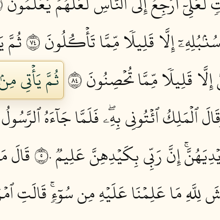
عَلِّيٓ أَرۡجِعُ إِلَى ٱلنَّاسِ لَعَلَّهُمۡ يَعۡلَمُونَ ٤٦
ۢبُلِهِۦٓ إِلَّا قَلِيلٗا مِّمَّا تَأۡكُلُونَ ٤٧
ثُمَّ ي
إِلَّا قَلِيلٗا مِّمَّا تُحۡصِنُونَ ٤٨
ثُمَّ يَأۡتِي مِ
َالَ ٱلۡمَلِكُ ٱئۡتُونِي بِهِۦۖ فَلَمَّا جَآءَهُ ٱلرَّسُولُ 
ۡدِيَهُنَّۚ إِنَّ رَبِّي بِكَيۡدِهِنَّ عَلِيمٞ ٥٠
قَالَ مَا
لَّهِ مَا عَلِمۡنَا عَلَيۡهِ مِن سُوٓءٖۚ قَالَتِ ٱمۡرَأَ