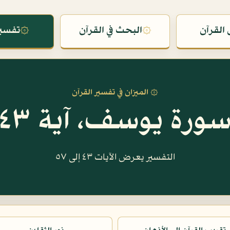
القرآن
۞
البحث في القرآن
۞
تفسير
۞ الميزان في تفسير القرآن
ورة يوسف، آية ٤٣
التفسير يعرض الآيات ٤٣ إلى ٥٧