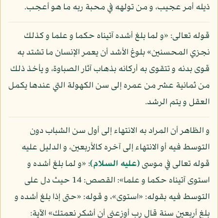
ذيله أمر عجيب، و من تولهه في محبة ربه ما هو أعجب.
قوله تعالى: «و لما بلغ أشده آتيناه حكما و علما و كذلك
نجزي المحسنين» بلوغ الأشد أن يعمر الإنسان ما تشتد به
قوى بدنه و تتقوى به أركانه بذهاب آثار الصباوة، و يأخذ ذلك
من ثمانية عشر من عمره إلى سن الكهولة التي عندها يكمل
العقل و يتم الرشد.
و الظاهر أن المراد به الانتهاء إلى أول سن الشباب دون
التوسط فيه أو الانتهاء إلى آخره كالأربعين، و الدليل عليه
قوله تعالى في موسى
(عليه السلام)
: «و لما بلغ أشده و
استوى آتيناه حكما و علما»: القصص: 14 حيث دل على
التوسط فيه بقوله: «استوى»، و قوله: «حتى إذا بلغ أشده و
بلغ أربعين سنة قال رب أوزعني أن أشكر نعمتك» الآية: