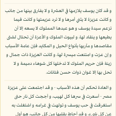
و قد كان يوسف يلازمها في العشرة و لا يفارق بينها من جانب
و كانت عزيزة لا يثني أمرها و لا ترد عزيمتها و كانت فيما
تزعم سيدة يوسف و هو عبدها المملوك لا يسعه إلا أن
يطيعها و ينقاد لها، و لبيوت الملوك و الأعزة أن تحتال لشتى
مقاصدها و مآربها بأنواع الحيل و المكايد فإن عامة الأسباب
و إن عزت و امتنعت ميسرة لها، و كانت العزيزة ذات جمال و
زينة فإن حريم الملوك لا تدخلها كل شوهاء دميمة و لا
تحل بها إلا غوان ذوات حسن فتانات.
و العادة تحكم أن هذه الأسباب - و قد اجتمعت على عزيزة
مصر - أسعرت في سرها كل لهيب، و أججت كل نار حتى
استغرقت في حب يوسف و تولهت في غرامه و اشتغلت به
عن كل شيء، و قد أحاط بقلبها من كل جانب، هو أول