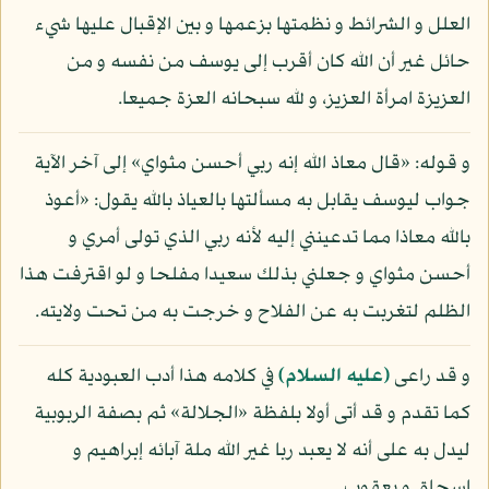
العلل و الشرائط و نظمتها بزعمها و بين الإقبال عليها شيء
حائل غير أن الله كان أقرب إلى يوسف من نفسه و من
العزيزة امرأة العزيز، و لله سبحانه العزة جميعا.
و قوله: «قال معاذ الله إنه ربي أحسن مثواي» إلى آخر الآية
جواب ليوسف يقابل به مسألتها بالعياذ بالله يقول: «أعوذ
بالله معاذا مما تدعينني إليه لأنه ربي الذي تولى أمري و
أحسن مثواي و جعلني بذلك سعيدا مفلحا و لو اقترفت هذا
الظلم لتغربت به عن الفلاح و خرجت به من تحت ولايته.
و قد راعى
(عليه السلام)
في كلامه هذا أدب العبودية كله
كما تقدم و قد أتى أولا بلفظة «الجلالة» ثم بصفة الربوبية
ليدل به على أنه لا يعبد ربا غير الله ملة آبائه إبراهيم و
إسحاق و يعقوب.