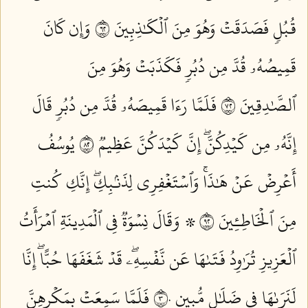
قُبُلٖ فَصَدَقَتۡ وَهُوَ مِنَ ٱلۡكَٰذِبِينَ ٢٦
وَإِن كَانَ
قَمِيصُهُۥ قُدَّ مِن دُبُرٖ فَكَذَبَتۡ وَهُوَ مِنَ
ٱلصَّٰدِقِينَ ٢٧
فَلَمَّا رَءَا قَمِيصَهُۥ قُدَّ مِن دُبُرٖ قَالَ
إِنَّهُۥ مِن كَيۡدِكُنَّۖ إِنَّ كَيۡدَكُنَّ عَظِيمٞ ٢٨
يُوسُفُ
أَعۡرِضۡ عَنۡ هَٰذَاۚ وَٱسۡتَغۡفِرِي لِذَنۢبِكِۖ إِنَّكِ كُنتِ
مِنَ ٱلۡخَاطِـِٔينَ ٢٩
۞ وَقَالَ نِسۡوَةٞ فِي ٱلۡمَدِينَةِ ٱمۡرَأَتُ
ٱلۡعَزِيزِ تُرَٰوِدُ فَتَىٰهَا عَن نَّفۡسِهِۦۖ قَدۡ شَغَفَهَا حُبًّاۖ إِنَّا
لَنَرَىٰهَا فِي ضَلَٰلٖ مُّبِينٖ ٣٠
فَلَمَّا سَمِعَتۡ بِمَكۡرِهِنَّ