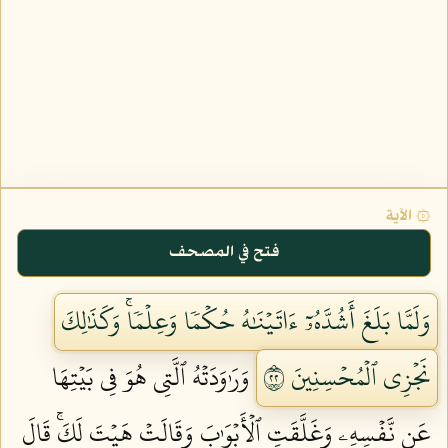
۞ الآية
فتح في المصحف
وَلَمَّا بَلَغَ أَشُدَّهُۥٓ ءَاتَيۡنَٰهُ حُكۡمٗا وَعِلۡمٗاۚ وَكَذَٰلِكَ
نَجۡزِي ٱلۡمُحۡسِنِينَ ٢٢
وَرَٰوَدَتۡهُ ٱلَّتِي هُوَ فِي بَيۡتِهَا
عَن نَّفۡسِهِۦ وَغَلَّقَتِ ٱلۡأَبۡوَٰبَ وَقَالَتۡ هَيۡتَ لَكَۚ قَالَ