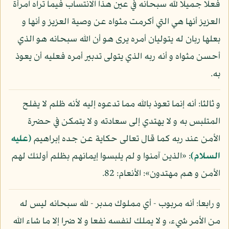
فعلا جميلا لله سبحانه في عين هذا الانتساب فيما تراه امرأة
العزيز أنها هي التي أكرمت مثواه عن وصية العزيز و أنها و
بعلها ربان له يتوليان أمره يرى هو أن الله سبحانه هو الذي
أحسن مثواه و أنه ربه الذي يتولى تدبير أمره فعليه أن يعوذ
به.
و ثالثا: أنه إنما تعوذ بالله مما تدعوه إليه لأنه ظلم لا يفلح
المتلبس به و لا يهتدي إلى سعادته و لا يتمكن في حضرة
الأمن عند ربه كما قال تعالى حكاية عن جده إبراهيم
(عليه
السلام)
: «الذين آمنوا و لم يلبسوا إيمانهم بظلم أولئك لهم
الأمن و هم مهتدون»: الأنعام: 82.
و رابعا: أنه مربوب - أي مملوك مدبر - لله سبحانه ليس له
من الأمر شيء، و لا يملك لنفسه نفعا و لا ضرا إلا ما شاء الله