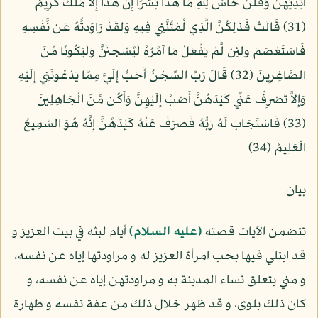
أَيْدِيَهُنَّ وَقُلْنَ حَاشَ لِلّهِ مَا هَذَا بَشَرًا إِنْ هَذَا إِلاَّ مَلَكٌ كَرِيمٌ
(31) قَالَتْ فَذَلِكُنَّ الَّذِي لُمْتُنَّنِي فِيهِ وَلَقَدْ رَاوَدتُّهُ عَن نَّفْسِهِ
فَاسَتَعْصَمَ وَلَئِن لَّمْ يَفْعَلْ مَا آمُرُهُ لَيُسْجَنَنَّ وَلَيَكُونًا مِّنَ
الصَّاغِرِينَ (32) قَالَ رَبِّ السِّجْنُ أَحَبُّ إِلَيَّ مِمَّا يَدْعُونَنِي إِلَيْهِ
وَإِلاَّ تَصْرِفْ عَنِّي كَيْدَهُنَّ أَصْبُ إِلَيْهِنَّ وَأَكُن مِّنَ الْجَاهِلِينَ
(33) فَاسْتَجَابَ لَهُ رَبُّهُ فَصَرَفَ عَنْهُ كَيْدَهُنَّ إِنَّهُ هُوَ السَّمِيعُ
الْعَلِيمُ (34)
بيان
تتضمن الآيات قصته
(عليه السلام)
أيام لبثه في بيت العزيز و
قد ابتلي فيها بحب امرأة العزيز له و مراودتها إياه عن نفسه،
و مني بتعلق نساء المدينة به و مراودتهن إياه عن نفسه، و
كان ذلك بلوى، و قد ظهر خلال ذلك من عفة نفسه و طهارة