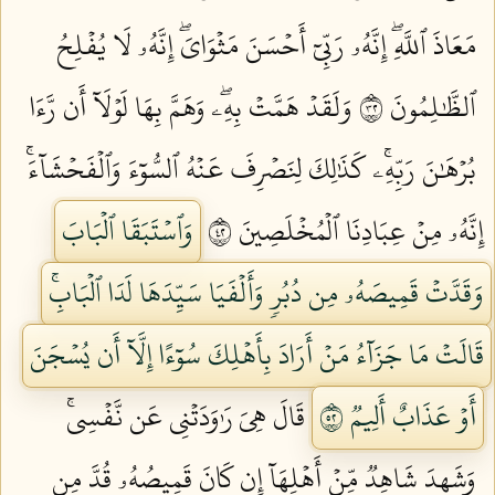
مَعَاذَ ٱللَّهِۖ إِنَّهُۥ رَبِّيٓ أَحۡسَنَ مَثۡوَايَۖ إِنَّهُۥ لَا يُفۡلِحُ
ٱلظَّٰلِمُونَ ٢٣
وَلَقَدۡ هَمَّتۡ بِهِۦۖ وَهَمَّ بِهَا لَوۡلَآ أَن رَّءَا
بُرۡهَٰنَ رَبِّهِۦۚ كَذَٰلِكَ لِنَصۡرِفَ عَنۡهُ ٱلسُّوٓءَ وَٱلۡفَحۡشَآءَۚ
إِنَّهُۥ مِنۡ عِبَادِنَا ٱلۡمُخۡلَصِينَ ٢٤
وَٱسۡتَبَقَا ٱلۡبَابَ
وَقَدَّتۡ قَمِيصَهُۥ مِن دُبُرٖ وَأَلۡفَيَا سَيِّدَهَا لَدَا ٱلۡبَابِۚ
قَالَتۡ مَا جَزَآءُ مَنۡ أَرَادَ بِأَهۡلِكَ سُوٓءًا إِلَّآ أَن يُسۡجَنَ
أَوۡ عَذَابٌ أَلِيمٞ ٢٥
قَالَ هِيَ رَٰوَدَتۡنِي عَن نَّفۡسِيۚ
وَشَهِدَ شَاهِدٞ مِّنۡ أَهۡلِهَآ إِن كَانَ قَمِيصُهُۥ قُدَّ مِن