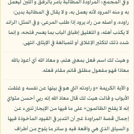
و في المجمع،: المراودة المطالبة بأمر بالرفق و اللين ليعمل
به و منه المرود لأنه يعمل به، و لا يقال في المطالبة بدين:
راوده، و أصله من راد يرود إذا طلب المرعى، و في المثل: الرائد
لا يكذب أهله، و التغليق إطباق الباب بما يعسر فتحه، و إنما
شدد ذلك لتكثير الإغلاق أو للمبالغة في الإيثاق، انتهى.
و هيت لك اسم فعل بمعنى هلم، و معاذ الله أي أعوذ بالله
معاذا فهو مفعول مطلق قائم مقام فعله.
و الآية الكريمة «و راودته التي هو في بيتها عن نفسه و غلقت
الأبواب و قالت هيت لك قال معاذ الله إنه ربي أحسن مثواي
إنه لا يفلح الظالمون» على ما فيها من الإيجاز تنبىء عن
إجمال قصة المراودة غير أن التدبر في القيود المأخوذة فيها
و السياق الذي هي واقعة فيه و سائر ما يلوح من أطراف