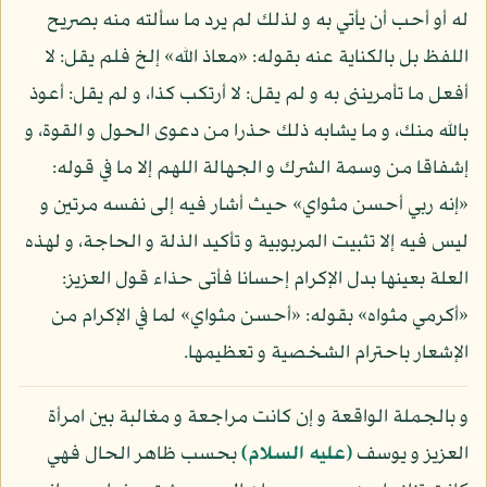
له أو أحب أن يأتي به و لذلك لم يرد ما سألته منه بصريح
اللفظ بل بالكناية عنه بقوله: «معاذ الله» إلخ فلم يقل: لا
أفعل ما تأمريننى به و لم يقل: لا أرتكب كذا، و لم يقل: أعوذ
بالله منك، و ما يشابه ذلك حذرا من دعوى الحول و القوة، و
إشفاقا من وسمة الشرك و الجهالة اللهم إلا ما في قوله:
«إنه ربي أحسن مثواي» حيث أشار فيه إلى نفسه مرتين و
ليس فيه إلا تثبيت المربوبية و تأكيد الذلة و الحاجة، و لهذه
العلة بعينها بدل الإكرام إحسانا فأتى حذاء قول العزيز:
«أكرمي مثواه» بقوله: «أحسن مثواي» لما في الإكرام من
الإشعار باحترام الشخصية و تعظيمها.
و بالجملة الواقعة و إن كانت مراجعة و مغالبة بين امرأة
العزيز و يوسف
(عليه السلام)
بحسب ظاهر الحال فهي