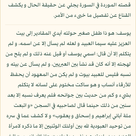
قصته الموردة في السورة يجلي عن حقيقة الحال و يكشف
القناع عن تفصيل ما خبىء من الأمر.
يوسف: هو ذا طفل صغير حولته أيدي المقادير إلى بيت
العزيز عليه سيما العبيد و لعله لم يسأل إلا عن اسمه، و لم
يتكلم إلا أن قال: اسمي يوسف أو قيل عنه ذلك و لم يلح من
لهجته إلا أنه كان قد نشأ بين العبريين، و لم يسأل عن بيته و
نسبه فليس للعبيد بيوت و لم يكن من المعهود أن يحفظ
للأرقاء أنساب و هو ساكت مختوم على لسانه لا يتكلم
بشيء و كم من حديث بين جوانحه فلم يعرف نسبه إلا بعد
سنين من ذلك حينما قال لصاحبيه في السجن «و اتبعت
ملة آبائي إبراهيم و إسحاق و يعقوب» و لا كشف عما في سره
من توحيد العبودية لله بين أولئك الوثنيين إلا ما ذكره لامرأة