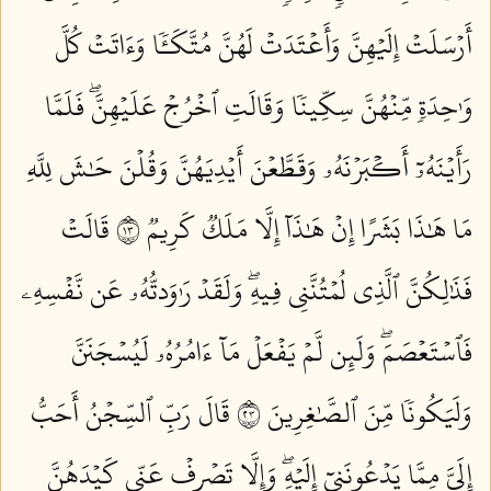
أَرۡسَلَتۡ إِلَيۡهِنَّ وَأَعۡتَدَتۡ لَهُنَّ مُتَّكَـٔٗا وَءَاتَتۡ كُلَّ
وَٰحِدَةٖ مِّنۡهُنَّ سِكِّينٗا وَقَالَتِ ٱخۡرُجۡ عَلَيۡهِنَّۖ فَلَمَّا
رَأَيۡنَهُۥٓ أَكۡبَرۡنَهُۥ وَقَطَّعۡنَ أَيۡدِيَهُنَّ وَقُلۡنَ حَٰشَ لِلَّهِ
مَا هَٰذَا بَشَرًا إِنۡ هَٰذَآ إِلَّا مَلَكٞ كَرِيمٞ ٣١
قَالَتۡ
فَذَٰلِكُنَّ ٱلَّذِي لُمۡتُنَّنِي فِيهِۖ وَلَقَدۡ رَٰوَدتُّهُۥ عَن نَّفۡسِهِۦ
فَٱسۡتَعۡصَمَۖ وَلَئِن لَّمۡ يَفۡعَلۡ مَآ ءَامُرُهُۥ لَيُسۡجَنَنَّ
وَلَيَكُونٗا مِّنَ ٱلصَّٰغِرِينَ ٣٢
قَالَ رَبِّ ٱلسِّجۡنُ أَحَبُّ
إِلَيَّ مِمَّا يَدۡعُونَنِيٓ إِلَيۡهِۖ وَإِلَّا تَصۡرِفۡ عَنِّي كَيۡدَهُنَّ