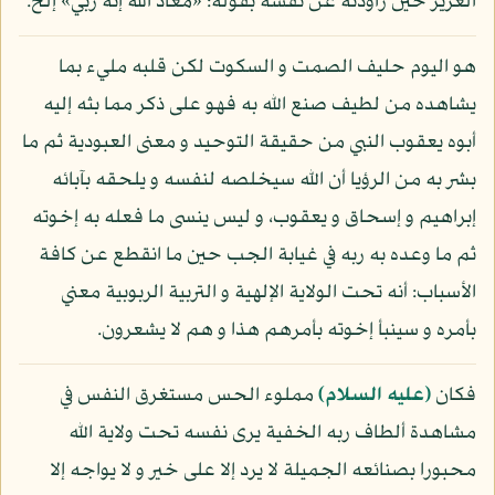
العزيز حين راودته عن نفسه بقوله: «معاذ الله إنه ربي» إلخ.
هو اليوم حليف الصمت و السكوت لكن قلبه مليء بما
يشاهده من لطيف صنع الله به فهو على ذكر مما بثه إليه
أبوه يعقوب النبي من حقيقة التوحيد و معنى العبودية ثم ما
بشر به من الرؤيا أن الله سيخلصه لنفسه و يلحقه بآبائه
إبراهيم و إسحاق و يعقوب، و ليس ينسى ما فعله به إخوته
ثم ما وعده به ربه في غيابة الجب حين ما انقطع عن كافة
الأسباب: أنه تحت الولاية الإلهية و التربية الربوبية معني
بأمره و سينبأ إخوته بأمرهم هذا و هم لا يشعرون.
فكان
(عليه السلام)
مملوء الحس مستغرق النفس في
مشاهدة ألطاف ربه الخفية يرى نفسه تحت ولاية الله
محبورا بصنائعه الجميلة لا يرد إلا على خير و لا يواجه إلا