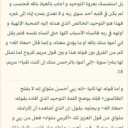
بل استمسك بعروة التوحيد و أجاب بالعياذ بالله فحسب و
لم يكن في قلبه أحد سوى ربه و لا تعدى بصره إياه إلى غيره
فهذا هو التوحيد الخالص الذي هدته إليه المحبة الإلهية و
أولهه في ربه فأنساه الأسباب كلها حتى أنساه نفسه فلم يقل
إني أعوذ منك بالله أو ما يؤدي معناه، و إنما قال «معاذ الله» و
كم من الفرق بين قوله هذا و بين قول مريم للروح لما تمثل
لها بشرا سويا: «إني أعوذ بالرحمن منك إن كنت تقيا»: مريم:
18.
و أما قوله لها ثانيا: «إنه ربي أحسن مثواي إنه لا يفلح
الظالمون» فإنه يوضح كلمة التوحيد الذي أفاده بقوله:
«معاذ الله» و يجليه، يقول: إن الذي أشاهده أن إكرامك
مثواي عن قول العزيز لك «أكرمي مثواه» فعل من ربي و
إحسان منه إلي فربي أحسن مثواي و إن انتسب إليك ذلك