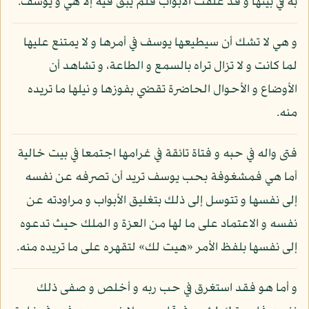
به في بيتها و قد غلقت الأبواب فلم يبق فيه إلا هي و يوسف.
و هي لا تشك أن سيطيعها يوسف في أمرها و لا يمتنع عليها
لما كانت و لا تزال تراه بالسمع و الطاعة، و تشاهد أن
الأوضاع و الأحوال الحاضرة تقضي بفوزها و نيلها ما تريده
منه.
فتى واله في حبه و فتاة تائقة في غرامها اجتمعا في بيت خالية
أما هي فمشغوفة بحب يوسف تريد أن تصرفه عن نفسه
إلى نفسها و تتوسل إلى ذلك بتغليق الأبواب و مراودته عن
نفسه و الاعتماد على ما لها من العزة و الملك حيث تدعوه
إلى نفسها بلفظ الأمر «هيت لك» لتقهره على ما تريده منه.
و أما هو فقد استغرق في حب ربه و أخلص و صفى ذلك