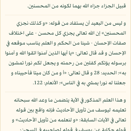
قبيل الجزاء جزاه الله بهما لكونه من المحسنين.
و ليس من البعيد أن يستفاد من قوله: «و كذلك نجزي
المحسنين» إن الله تعالى يجزي كل محسن - على اختلاف
صفات الإحسان - شيئا من الحكم و العلم يناسب موقعه في
الإحسان و قد قال تعالى: «يا أيها الذين آمنوا اتقوا الله و آمنوا
برسوله يؤتكم كفلين من رحمته و يجعل لكم نورا تمشون
به»: الحديد: 28 و قال تعالى: «أ و من كان ميتا فأحييناه و
جعلنا له نورا يمشي به في الناس»: الأنعام: 122.
و هذا العلم المذكور في الآية يتضمن ما وعد الله سبحانه
تعليمه ليوسف من تأويل الأحاديث فإنه واقع بين قوله
تعالى في الآيات السابقة: «و لنعلمه من تأويل الأحاديث» و
قوله حكاية عن يوسف في قوله لصاحبيه في السجن: