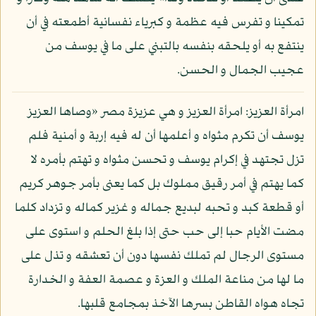
تمكينا و تفرس فيه عظمة و كبرياء نفسانية أطمعته في أن
ينتفع به أو يلحقه بنفسه بالتبني على ما في يوسف من
عجيب الجمال و الحسن.
امرأة العزيز: امرأة العزيز و هي عزيزة مصر «وصاها العزيز
يوسف أن تكرم مثواه و أعلمها أن له فيه إربة و أمنية فلم
تزل تجتهد في إكرام يوسف و تحسن مثواه و تهتم بأمره لا
كما يهتم في أمر رقيق مملوك بل كما يعنى بأمر جوهر كريم
أو قطعة كبد و تحبه لبديع جماله و غزير كماله و تزداد كلما
مضت الأيام حبا إلى حب حتى إذا بلغ الحلم و استوى على
مستوى الرجال لم تملك نفسها دون أن تعشقه و تذل على
ما لها من مناعة الملك و العزة و عصمة العفة و الخدارة
تجاه هواه القاطن بسرها الآخذ بمجامع قلبها.