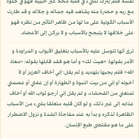
نفسه فلم يترك لشيء في قلبه محلا غير حبيبه فهو في خلوة
مع ربه و حضرة منه يشاهد فيه جماله و جلاله و قد طارت
الأسباب الكونية على ما لها من ظاهر التأثير من نظره فهو
على خلافها لا يتبجح بالأسباب و لا يركن إلى الأعضاد.
ترى أنها تتوسل عليه بالأسباب بتغليق الأبواب و المراودة و
الأمر بقولها: «هيت لك» و أما هو فقد قابلها بقوله: «معاذ
الله» فلم يجبها بتهديد و لم يقل: إني أخاف العزيز أو لا
أخونه أو إني من بيت النبوة و الطهارة أو إن عفتي أو عصمتي
تمنعني من الفحشاء، و لم يقل إني أرجو ثواب الله أو أخاف
عذابه إلى غير ذلك، و لو كان قلبه متعلقا بشيء من الأسباب
الظاهرة لذكره و بدأ به عند مفاجأة الشدة و نزول الاضطرار
على ما هو مقتضى طبع الإنسان.