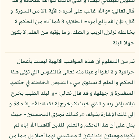
تسويل شيطاني كيف؟ و الذي آتاهما هو الله سبحانه و قد
قال تعالى: «و الله غالب على أمره»: الآية 21 من السورة، و
قال: «إن الله بالغ أمره»: الطلاق: 3 فما آتاه من الحكم لا
يخالطه تزلزل الريب و الشك، و ما يؤتيه من العلم لا يكون
جهلا البتة.
ثم من المعلوم أن هذه المواهب الإلهية ليست بأعمال
جزافية و لا لغوا أو عبثا منه تعالى فالنفوس التي تؤتى هذا
الحكم و العلم لا تستوي هي و النفوس الخاطئة في حكمها
المنغمرة في جهلها، و قد قال تعالى: «و البلد الطيب يخرج
نباته بإذن ربه و الذي خبث لا يخرج إلا نكدا»: الأعراف: 58 و
إلى ذلك الإشارة بقوله: «و كذلك نجزي المحسنين» حيث
يدل على أن هذا الحكم و العلم اللذين آتاهما الله إياه لم
يكونا موهبتين ابتدائيتين لا مستدعي لهما أصلا بل هما من