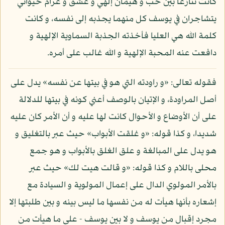
كانت تنازعا بين حب و هيمان إلهي و عشق و غرام حيواني
يتشاجران في يوسف كل منهما يجذبه إلى نفسه، و كانت
كلمة الله هي العليا فأخذته الجذبة السماوية الإلهية و
دافعت عنه المحبة الإلهية و الله غالب على أمره.
فقوله تعالى: «و راودته التي هو في بيتها عن نفسه» يدل على
أصل المراودة، و الإتيان بالوصف أعني كونه في بيتها للدلالة
على أن الأوضاع و الأحوال كانت لها عليه و أن الأمر كان عليه
شديدا، و كذا قوله: «و غلقت الأبواب» حيث عبر بالتغليق و
هو يدل على المبالغة و علق الغلق بالأبواب و هو جمع
محلى باللام و كذا قوله: «و قالت هيت لك» حيث عبر
بالأمر المولوي الدال على إعمال المولوية و السيادة مع
إشعاره بأنها هيأت له من نفسها ما ليس بينه و بين طلبتها إلا
مجرد إقبال من يوسف و لا بين يوسف - على ما هيأت من