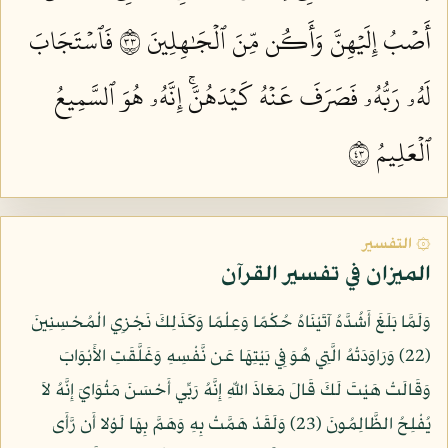
أَصۡبُ إِلَيۡهِنَّ وَأَكُن مِّنَ ٱلۡجَٰهِلِينَ ٣٣
فَٱسۡتَجَابَ
لَهُۥ رَبُّهُۥ فَصَرَفَ عَنۡهُ كَيۡدَهُنَّۚ إِنَّهُۥ هُوَ ٱلسَّمِيعُ
ٱلۡعَلِيمُ ٣٤
۞ التفسير
الميزان في تفسير القرآن
وَلَمَّا بَلَغَ أَشُدَّهُ آتَيْنَاهُ حُكْمًا وَعِلْمًا وَكَذَلِكَ نَجْزِي الْمُحْسِنِينَ
(22) وَرَاوَدَتْهُ الَّتِي هُوَ فِي بَيْتِهَا عَن نَّفْسِهِ وَغَلَّقَتِ الأَبْوَابَ
وَقَالَتْ هَيْتَ لَكَ قَالَ مَعَاذَ اللّهِ إِنَّهُ رَبِّي أَحْسَنَ مَثْوَايَ إِنَّهُ لاَ
يُفْلِحُ الظَّالِمُونَ (23) وَلَقَدْ هَمَّتْ بِهِ وَهَمَّ بِهَا لَوْلا أَن رَّأَى