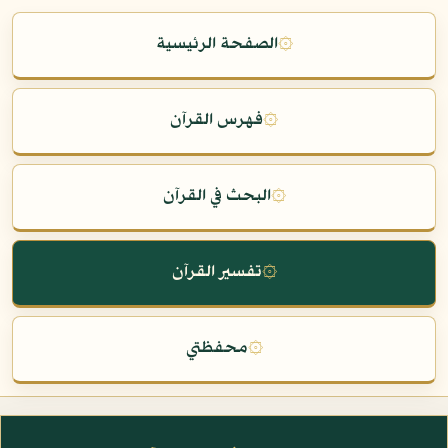
۞
الصفحة الرئيسية
۞
فهرس القرآن
۞
البحث في القرآن
۞
تفسير القرآن
۞
محفظتي