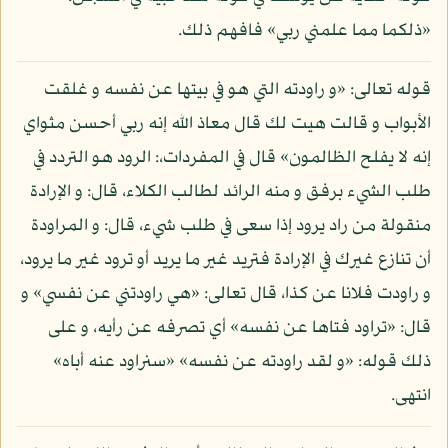
«ذلكما مما علمني ربي» فافهم ذلك.
قوله تعالى: «و راودته التي هو في بيتها عن نفسه و غلقت
الأبواب و قالت هيت لك قال معاذ الله إنه ربي أحسن مثواي
إنه لا يفلح الظالمون» قال في المفردات،: الرود هو التردد في
طلب الشيء برفق و منه الرائد لطالب الكلاء، قال: و الإرادة
منقولة من راد يرود إذا سعى في طلب شيء، قال: و المراودة
أن تنازع غيرك في الإرادة فتريد غير ما يريد أو ترود غير ما يرود،
و راودت فلانا عن كذا، قال تعالى: «هي راودتني عن نفسي» و
قال: «تراود فتاها عن نفسه» أي تصرفه عن رأيه، و على
ذلك قوله: «و لقد راودته عن نفسه» «سنراود عنه أباه»
انتهى.