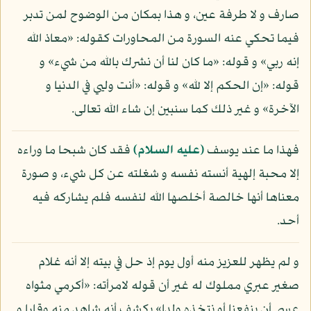
صارف و لا طرفة عين، و هذا بمكان من الوضوح لمن تدبر
فيما تحكي عنه السورة من المحاورات كقوله: «معاذ الله
إنه ربي» و قوله: «ما كان لنا أن نشرك بالله من شيء» و
قوله: «إن الحكم إلا لله» و قوله: «أنت وليي في الدنيا و
الآخرة» و غير ذلك كما سنبين إن شاء الله تعالى.
فهذا ما عند يوسف
(عليه السلام)
فقد كان شبحا ما وراءه
إلا محبة إلهية أنسته نفسه و شغلته عن كل شيء، و صورة
معناها أنها خالصة أخلصها الله لنفسه فلم يشاركه فيه
أحد.
و لم يظهر للعزيز منه أول يوم إذ حل في بيته إلا أنه غلام
صغير عبري مملوك له غير أن قوله لامرأته: «أكرمي مثواه
عسى أن ينفعنا أو نتخذه ولدا» يكشف أنه شاهد منه وقارا و