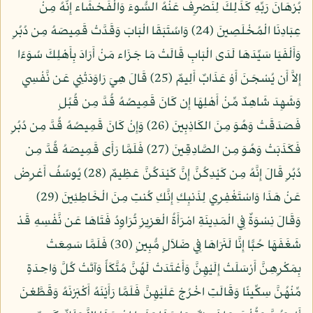
بُرْهَانَ رَبِّهِ كَذَلِكَ لِنَصْرِفَ عَنْهُ السُّوءَ وَالْفَحْشَاء إِنَّهُ مِنْ
عِبَادِنَا الْمُخْلَصِينَ (24) وَاسُتَبَقَا الْبَابَ وَقَدَّتْ قَمِيصَهُ مِن دُبُرٍ
وَأَلْفَيَا سَيِّدَهَا لَدَى الْبَابِ قَالَتْ مَا جَزَاء مَنْ أَرَادَ بِأَهْلِكَ سُوَءًا
إِلاَّ أَن يُسْجَنَ أَوْ عَذَابٌ أَلِيمٌ (25) قَالَ هِيَ رَاوَدَتْنِي عَن نَّفْسِي
وَشَهِدَ شَاهِدٌ مِّنْ أَهْلِهَا إِن كَانَ قَمِيصُهُ قُدَّ مِن قُبُلٍ
فَصَدَقَتْ وَهُوَ مِنَ الكَاذِبِينَ (26) وَإِنْ كَانَ قَمِيصُهُ قُدَّ مِن دُبُرٍ
فَكَذَبَتْ وَهُوَ مِن الصَّادِقِينَ (27) فَلَمَّا رَأَى قَمِيصَهُ قُدَّ مِن
دُبُرٍ قَالَ إِنَّهُ مِن كَيْدِكُنَّ إِنَّ كَيْدَكُنَّ عَظِيمٌ (28) يُوسُفُ أَعْرِضْ
عَنْ هَذَا وَاسْتَغْفِرِي لِذَنبِكِ إِنَّكِ كُنتِ مِنَ الْخَاطِئِينَ (29)
وَقَالَ نِسْوَةٌ فِي الْمَدِينَةِ امْرَأَةُ الْعَزِيزِ تُرَاوِدُ فَتَاهَا عَن نَّفْسِهِ قَدْ
شَغَفَهَا حُبًّا إِنَّا لَنَرَاهَا فِي ضَلاَلٍ مُّبِينٍ (30) فَلَمَّا سَمِعَتْ
بِمَكْرِهِنَّ أَرْسَلَتْ إِلَيْهِنَّ وَأَعْتَدَتْ لَهُنَّ مُتَّكَأً وَآتَتْ كُلَّ وَاحِدَةٍ
مِّنْهُنَّ سِكِّينًا وَقَالَتِ اخْرُجْ عَلَيْهِنَّ فَلَمَّا رَأَيْنَهُ أَكْبَرْنَهُ وَقَطَّعْنَ