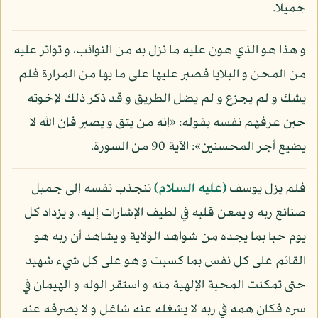
جميلا.
و هذا هو الذي هون عليه ما نزل به من النوائب، و تواتر عليه
من المحن و البلايا فصبر عليها على ما بها من المرارة فلم
يشك و لم يجزع و لم يضل الطريق و قد ذكر ذلك لإخوته
حين عرفهم نفسه بقوله: «إنه من يتق و يصبر فإن الله لا
يضيع أجر المحسنين»: الآية 90 من السورة.
فلم يزل يوسف
(عليه السلام)
تنجذب نفسه إلى جميل
صنائع ربه و يمعن قلبه في لطيف الإشارات إليه، و يزداد كل
يوم حبا بما يجده من شواهد الولاية و يشاهد أن ربه هو
القائم على كل نفس بما كسبت و هو على كل شيء شهيد
حتى تمكنت المحبة الإلهية منه و استقر الوله و الهيمان في
سره فكان همه في ربه لا يشغله عنه شاغل و لا يصرفه عنه