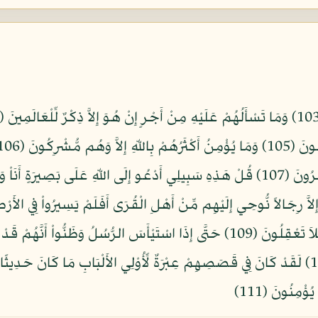
اللّهِ أَوْ تَأْتِيَهُمُ السَّاعَةُ بَغْتَةً وَهُمْ لاَ يَشْعُرُونَ (107) قُلْ هَذِهِ سَبِيلِي أَدْعُو إِلَى الل
ا مِن قَبْلِكَ إِلاَّ رِجَالاً نُّوحِي إِلَيْهِم مِّنْ أَهْلِ الْقُرَى أَفَلَمْ يَسِيرُواْ 
قَبْلِهِمْ وَلَدَارُ الآخِرَةِ خَيْرٌ لِّلَّذِينَ اتَّقَواْ أَفَلاَ تَعْقِلُونَ (109) حَتَّى إِذَا اسْت
وَلاَ يُرَدُّ بَأْسُنَا عَنِ الْقَوْمِ الْمُجْرِمِينَ (110) لَقَدْ كَانَ فِي قَصَصِهِمْ عِبْرَةٌ لِّأُوْلِي الأَلْبَ
ْمِنُونَ (111)