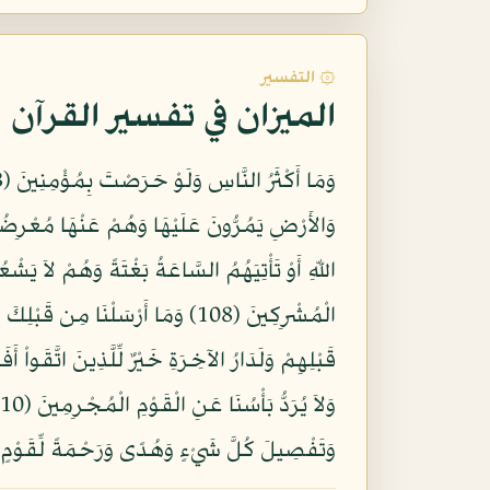
۞ التفسير
الميزان في تفسير القرآن
الْمُشْرِكِينَ (108) وَمَا أَرْسَلْنَ
وَتَفْصِيلَ كُلَّ شَيْءٍ وَهُدًى وَرَحْمَةً لِّقَوْمٍ يُؤ