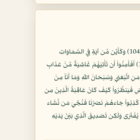
وَمَا أَكْثَرُ النَّاسِ وَلَوْ حَرَصْتَ بِمُؤْمِنِينَ (103) وَمَا تَسْأَلُهُمْ عَلَيْهِ مِنْ أَجْرٍ إِنْ هُوَ إِلاَّ ذِكْرٌ لِّلْعَالَمِينَ (104) وَكَأَيِّن مِّن آيَةٍ فِي السَّمَاوَاتِ
وَالأَرْضِ يَمُرُّونَ عَلَيْهَا وَهُمْ عَنْهَا مُعْرِضُونَ (105) وَمَا يُؤْمِنُ أَكْثَرُهُمْ بِاللّهِ إِلاَّ وَهُم مُّشْرِكُونَ (106) أَفَأَمِنُواْ أَن تَأْتِيَهُمْ غَاشِيَةٌ مِّنْ عَذَابِ
ّهِ عَلَى بَصِيرَةٍ أَنَاْ وَمَنِ اتَّبَعَنِي وَسُبْحَانَ اللّهِ وَمَا أَنَاْ مِنَ
فِي الأَرْضِ فَيَنظُرُواْ كَيْفَ كَانَ عَاقِبَةُ الَّذِينَ مِن
َيْأَسَ الرُّسُلُ وَظَنُّواْ أَنَّهُمْ قَدْ كُذِبُواْ جَاءهُمْ نَصْرُنَا فَنُجِّيَ مَن نَّشَاء
ابِ مَا كَانَ حَدِيثًا يُفْتَرَى وَلَكِن تَصْدِيقَ الَّذِي بَيْنَ يَدَيْهِ