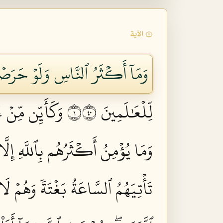
۞ الآية
وَمَآ أَكۡثَرُ ٱلنَّاسِ وَلَوۡ حَرَصۡت
لِّلۡعَٰلَمِينَ ١٠٤
وَكَأَيِّن مِّنۡ 
وَمَا يُؤۡمِنُ أَكۡثَرُهُم بِٱللَّهِ إِلَّا
تَأۡتِيَهُمُ ٱلسَّاعَةُ بَغۡتَةٗ وَهُمۡ لَا 