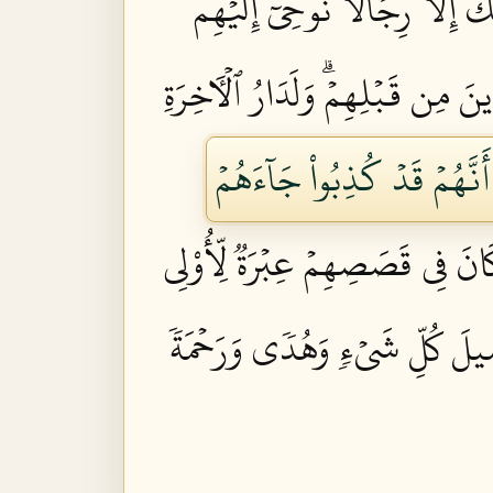
كَ إِلَّا رِجَالٗا نُّوحِيٓ إِلَيۡهِم
نَ مِن قَبۡلِهِمۡۗ وَلَدَارُ ٱلۡأٓخِرَةِ
أَنَّهُمۡ قَدۡ كُذِبُواْ جَآءَهُمۡ
َانَ فِي قَصَصِهِمۡ عِبۡرَةٞ لِّأُوْلِي
ِيلَ كُلِّ شَيۡءٖ وَهُدٗى وَرَحۡمَةٗ