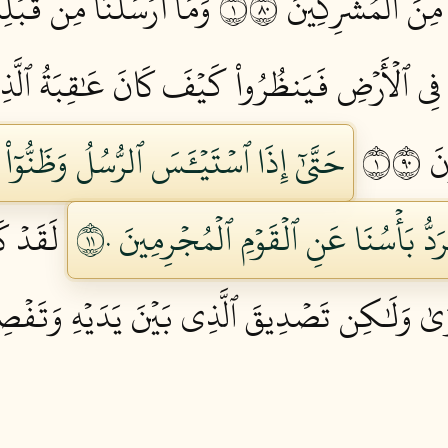
 مِنَ ٱلۡمُشۡرِكِينَ ١٠٨
وَمَآ أَرۡسَلۡنَا مِن قَبۡلِ
اْ فِي ٱلۡأَرۡضِ فَيَنظُرُواْ كَيۡفَ كَانَ عَٰقِبَةُ ٱلَّذِي
 ١٠٩
حَتَّىٰٓ إِذَا ٱسۡتَيۡـَٔسَ ٱلرُّسُلُ وَظَنُّوٓاْ 
َدُّ بَأۡسُنَا عَنِ ٱلۡقَوۡمِ ٱلۡمُجۡرِمِينَ ١١٠
لَقَدۡ ك
رَىٰ وَلَٰكِن تَصۡدِيقَ ٱلَّذِي بَيۡنَ يَدَيۡهِ وَتَفۡص