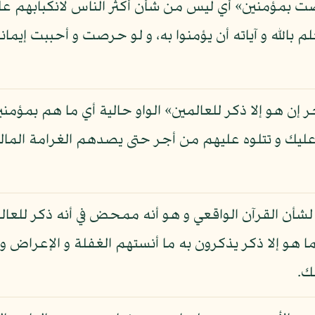
رصت بمؤمنين» أي ليس من شأن أكثر الناس لانكبابهم على
الله و آياته أن يؤمنوا به، و لو حرصت و أحببت إيمانهم
 إن هو إلا ذكر للعالمين» الواو حالية أي ما هم بمؤمن
ه عليك و تتلوه عليهم من أجر حتى يصدهم الغرامة المال
ن لشأن القرآن الواقعي و هو أنه ممحض في أنه ذكر للعالم
ما هو إلا ذكر يذكرون به ما أنستهم الغفلة و الإعراض و
لك.