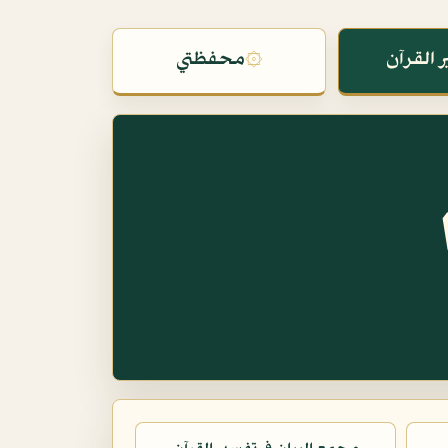
 القرآن
۞
محفظتي