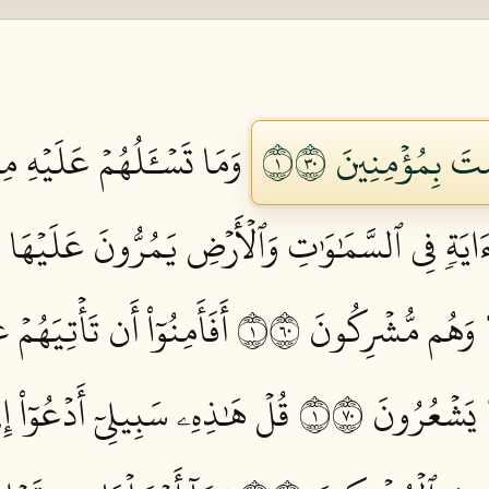
َ بِمُؤۡمِنِينَ ١٠٣
وَمَا تَسۡـَٔلُهُمۡ عَلَيۡهِ مِن
ءَايَةٖ فِي ٱلسَّمَٰوَٰتِ وَٱلۡأَرۡضِ يَمُرُّونَ عَلَيۡهَا 
 وَهُم مُّشۡرِكُونَ ١٠٦
أَفَأَمِنُوٓاْ أَن تَأۡتِيَهُم
يَشۡعُرُونَ ١٠٧
قُلۡ هَٰذِهِۦ سَبِيلِيٓ أَدۡعُوٓاْ إِلَ