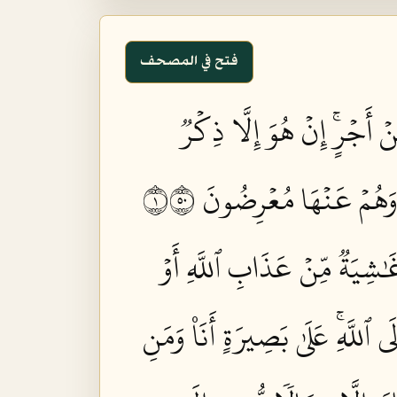
فتح في المصحف
ۡ أَجۡرٍۚ إِنۡ هُوَ إِلَّا ذِكۡرٞ
وَهُمۡ عَنۡهَا مُعۡرِضُونَ ١٠٥
ۡ غَٰشِيَةٞ مِّنۡ عَذَابِ ٱللَّهِ أَوۡ
ى ٱللَّهِۚ عَلَىٰ بَصِيرَةٍ أَنَا۠ وَمَنِ