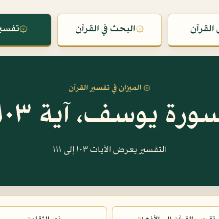
القرآن
۞
البحث في القرآن
۞
تفسير
۞ الميزان في تفسير القرآن
ورة يوسف، آية ١٠٣
التفسير يعرض الآيات ١٠٣ إلى ١١١