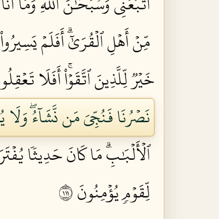
ٱتَّبَعَنِيۖ وَسُبۡحَٰنَ ٱللَّهِ وَمَآ أَنَا۠
مِّنۡ أَهۡلِ ٱلۡقُرَىٰٓۗ أَفَلَمۡ يَسِيرُو
خَيۡرٞ لِّلَّذِينَ ٱتَّقَوۡاْۚ أَفَلَا تَعۡقِلُونَ
نَصۡرُنَا فَنُجِّيَ مَن نَّشَآءُۖ وَلَا يُر
ٱلۡأَلۡبَٰبِۗ مَا كَانَ حَدِيثٗا يُفۡتَ
لِّقَوۡمٖ يُؤۡمِنُونَ ١١١