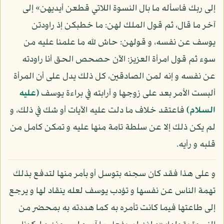
إلى ربك فاسأله ما بال النسوة اللاتي قطعن أيديهن» إلى
آخر ما قال، ثم قول الملك لهن: ما خطبكن إذ راودتن
يوسف عن نفسه، و قولهن: حاش لله ما علمنا عليه من
سوء ثم قول امرأة العزيز: الآن حصحص الحق أنا راودته
عن نفسه و إنه لمن الصادقين، كل ذلك يدل على أن المرأة
ألبست الأمر بعد على زوجها و أرابته في براءة يوسف
(عليه
السلام)
فاعتقد خلاف ما دلت عليه الآيات أو شك في ذلك، و
لم يكن ذلك إلا عن سلطة تامة منها عليه و تمكن كامل من
قلبه و رأيه.
و على هذا فقد كان سجنه بتوسل أو بأمر منها لتدفع بذلك
تهمة الناس عن نفسها و تؤدب يوسف لعله ينقاد لها و يرجع
إلى طاعتها فيما كانت تأمره به كما هددته به بمحضر من