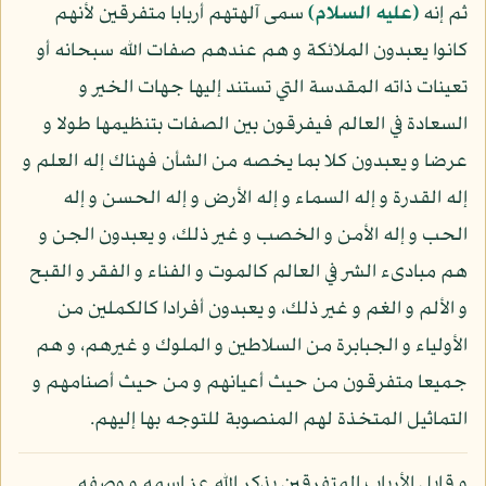
ثم إنه
(عليه السلام)
سمى آلهتهم أربابا متفرقين لأنهم
كانوا يعبدون الملائكة و هم عندهم صفات الله سبحانه أو
تعينات ذاته المقدسة التي تستند إليها جهات الخير و
السعادة في العالم فيفرقون بين الصفات بتنظيمها طولا و
عرضا و يعبدون كلا بما يخصه من الشأن فهناك إله العلم و
إله القدرة و إله السماء و إله الأرض و إله الحسن و إله
الحب و إله الأمن و الخصب و غير ذلك، و يعبدون الجن و
هم مبادىء الشر في العالم كالموت و الفناء و الفقر و القبح
و الألم و الغم و غير ذلك، و يعبدون أفرادا كالكملين من
الأولياء و الجبابرة من السلاطين و الملوك و غيرهم، و هم
جميعا متفرقون من حيث أعيانهم و من حيث أصنامهم و
التماثيل المتخذة لهم المنصوبة للتوجه بها إليهم.
و قابل الأرباب المتفرقين بذكر الله عز اسمه و وصفه