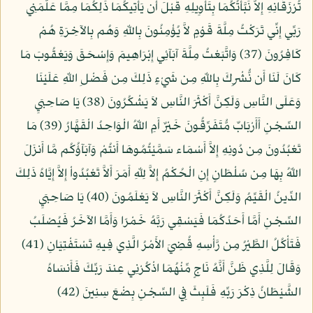
تُرْزَقَانِهِ إِلاَّ نَبَّأْتُكُمَا بِتَأْوِيلِهِ قَبْلَ أَن يَأْتِيكُمَا ذَلِكُمَا مِمَّا عَلَّمَنِي
رَبِّي إِنِّي تَرَكْتُ مِلَّةَ قَوْمٍ لاَّ يُؤْمِنُونَ بِاللّهِ وَهُم بِالآخِرَةِ هُمْ
كَافِرُونَ (37) وَاتَّبَعْتُ مِلَّةَ آبَآئِي إِبْرَاهِيمَ وَإِسْحَقَ وَيَعْقُوبَ مَا
كَانَ لَنَا أَن نُّشْرِكَ بِاللّهِ مِن شَيْءٍ ذَلِكَ مِن فَضْلِ اللّهِ عَلَيْنَا
وَعَلَى النَّاسِ وَلَكِنَّ أَكْثَرَ النَّاسِ لاَ يَشْكُرُونَ (38) يَا صَاحِبَيِ
السِّجْنِ أَأَرْبَابٌ مُّتَفَرِّقُونَ خَيْرٌ أَمِ اللّهُ الْوَاحِدُ الْقَهَّارُ (39) مَا
تَعْبُدُونَ مِن دُونِهِ إِلاَّ أَسْمَاء سَمَّيْتُمُوهَا أَنتُمْ وَآبَآؤُكُم مَّا أَنزَلَ
اللّهُ بِهَا مِن سُلْطَانٍ إِنِ الْحُكْمُ إِلاَّ لِلّهِ أَمَرَ أَلاَّ تَعْبُدُواْ إِلاَّ إِيَّاهُ ذَلِكَ
الدِّينُ الْقَيِّمُ وَلَكِنَّ أَكْثَرَ النَّاسِ لاَ يَعْلَمُونَ (40) يَا صَاحِبَيِ
السِّجْنِ أَمَّا أَحَدُكُمَا فَيَسْقِي رَبَّهُ خَمْرًا وَأَمَّا الآخَرُ فَيُصْلَبُ
فَتَأْكُلُ الطَّيْرُ مِن رَّأْسِهِ قُضِيَ الأَمْرُ الَّذِي فِيهِ تَسْتَفْتِيَانِ (41)
وَقَالَ لِلَّذِي ظَنَّ أَنَّهُ نَاجٍ مِّنْهُمَا اذْكُرْنِي عِندَ رَبِّكَ فَأَنسَاهُ
الشَّيْطَانُ ذِكْرَ رَبِّهِ فَلَبِثَ فِي السِّجْنِ بِضْعَ سِنِينَ (42)