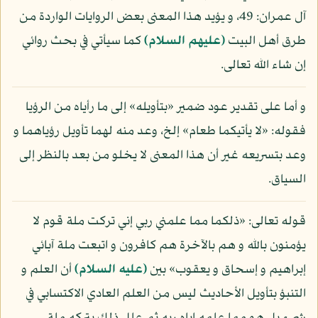
آل عمران: 49، و يؤيد هذا المعنى بعض الروايات الواردة من
طرق أهل البيت
(عليهم السلام)
كما سيأتي في بحث روائي
إن شاء الله تعالى.
و أما على تقدير عود ضمير «بتأويله» إلى ما رأياه من الرؤيا
فقوله: «لا يأتيكما طعام» إلخ، وعد منه لهما تأويل رؤياهما و
وعد بتسريعه غير أن هذا المعنى لا يخلو من بعد بالنظر إلى
السياق.
قوله تعالى: «ذلكما مما علمني ربي إني تركت ملة قوم لا
يؤمنون بالله و هم بالآخرة هم كافرون و اتبعت ملة آبائي
إبراهيم و إسحاق و يعقوب» بين
(عليه السلام)
أن العلم و
التنبؤ بتأويل الأحاديث ليس من العلم العادي الاكتسابي في