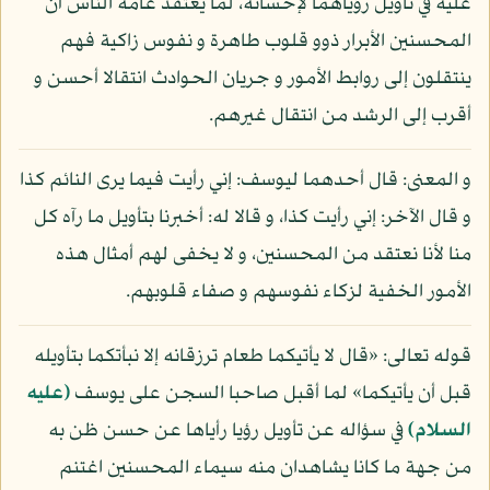
عليه في تأويل رؤياهما لإحسانه، لما يعتقد عامة الناس أن
المحسنين الأبرار ذوو قلوب طاهرة و نفوس زاكية فهم
ينتقلون إلى روابط الأمور و جريان الحوادث انتقالا أحسن و
أقرب إلى الرشد من انتقال غيرهم.
و المعنى: قال أحدهما ليوسف: إني رأيت فيما يرى النائم كذا
و قال الآخر: إني رأيت كذا، و قالا له: أخبرنا بتأويل ما رآه كل
منا لأنا نعتقد من المحسنين، و لا يخفى لهم أمثال هذه
الأمور الخفية لزكاء نفوسهم و صفاء قلوبهم.
قوله تعالى: «قال لا يأتيكما طعام ترزقانه إلا نبأتكما بتأويله
قبل أن يأتيكما» لما أقبل صاحبا السجن على يوسف
(عليه
السلام)
في سؤاله عن تأويل رؤيا رأياها عن حسن ظن به
من جهة ما كانا يشاهدان منه سيماء المحسنين اغتنم