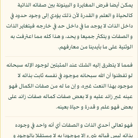
يمكن أيضا فرض المغايرة و البينونة بين صفاته الذاتية
كالحياة و العلم و القدرة لأن ذلك يؤدي إلى وجود حدود في
داخل الذات لا يوجد ما في داخل حد في خارجه فيتغاير الذات
و الصفات و يتكثر جميعا و يحد، و هذا كله مما اعترفت به
الوثنية على ما بأيدينا من معارفهم.
فمما لا يتطرق إليه الشك عند المثبتين لوجود الإله سبحانه
لو تفطنوا أن الله سبحانه موجود في نفسه ثابت بذاته لا
موجود بهذا النعت غيره، و إن ما له من صفات الكمال فهو
عينه غير زائد عليه و لا بعض صفات كماله صفات زائد على
بعض فهو علم و قدرة و حياة بعينه.
فهو تعالى أحدي الذات و الصفات أي أنه واحد في وجوده
بذاته ليس قباله شيء إلا موجودا به لا مستقلا بالوجود و