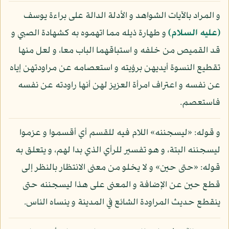
و المراد بالآيات الشواهد و الأدلة الدالة على براءة يوسف
(عليه السلام)
و طهارة ذيله مما اتهموه به كشهادة الصبي و
قد القميص من خلفه و استباقهما الباب معا، و لعل منها
تقطيع النسوة أيديهن برؤيته و استعصامه عن مراودتهن إياه
عن نفسه و اعتراف امرأة العزيز لهن أنها راودته عن نفسه
فاستعصم.
و قوله: «ليسجننه» اللام فيه للقسم أي أقسموا و عزموا
ليسجننه البتة، و هو تفسير للرأي الذي بدا لهم، و يتعلق به
قوله: «حتى حين» و لا يخلو من معنى الانتظار بالنظر إلى
قطع حين عن الإضافة و المعنى على هذا ليسجننه حتى
ينقطع حديث المراودة الشائع في المدينة و ينساه الناس.