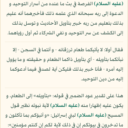
(عليه السلام)
الفرصة في بث ما عنده من أسرار التوحيد و
الدعوة إلى ربه سبحانه الذي علمه ذلك فأخبرهما أنه عليم
بذلك بتعليم من ربه خبير بتأويل الأحاديث و توسل بذلك
إلى الكشف عن سر التوحيد و نفي الشركاء ثم أول رؤياهما.
فقال أولا: لا يأتيكما طعام ترزقانه - و أنتما في السجن - إلا
نبأتكما بتأويله - أي بتأويل ذاكما الطعام و حقيقته و ما يؤول
إليه أمره - فأنا خبير بذلك فليكن آية لصدقي فيما أدعوكما
إليه من دين التوحيد.
هذا على تقدير عود الضمير في قوله: «بتأويله» إلى الطعام، و
يكون عليه إظهارا منه
(عليه السلام)
لآية نبوته نظير قول
المسيح
(عليه السلام)
لبني إسرائيل: «و أنبؤكم بما تأكلون و
ما تدخرون في بيوتكم إن في ذلك لآية لكم إن كنتم مؤمنين»: