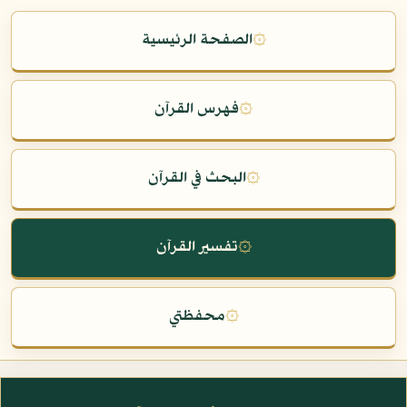
۞
الصفحة الرئيسية
۞
فهرس القرآن
۞
البحث في القرآن
۞
تفسير القرآن
۞
محفظتي