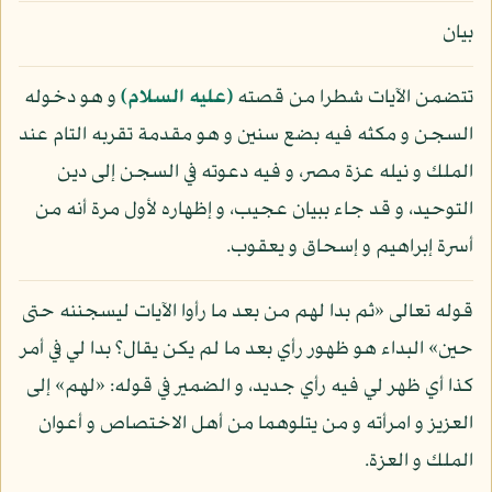
بيان
تتضمن الآيات شطرا من قصته
(عليه السلام)
و هو دخوله
السجن و مكثه فيه بضع سنين و هو مقدمة تقربه التام عند
الملك و نيله عزة مصر، و فيه دعوته في السجن إلى دين
التوحيد، و قد جاء ببيان عجيب، و إظهاره لأول مرة أنه من
أسرة إبراهيم و إسحاق و يعقوب.
قوله تعالى «ثم بدا لهم من بعد ما رأوا الآيات ليسجننه حتى
حين» البداء هو ظهور رأي بعد ما لم يكن يقال؟ بدا لي في أمر
كذا أي ظهر لي فيه رأي جديد، و الضمير في قوله: «لهم» إلى
العزيز و امرأته و من يتلوهما من أهل الاختصاص و أعوان
الملك و العزة.