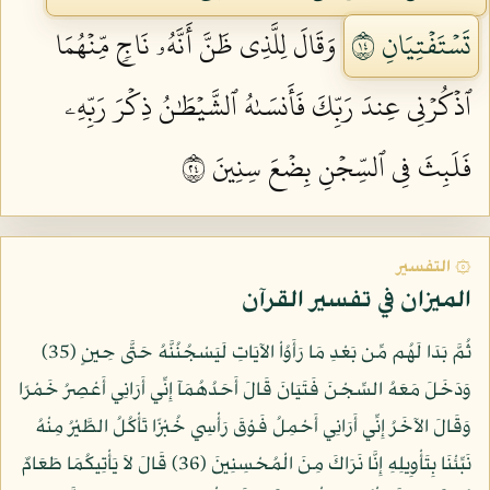
تَسۡتَفۡتِيَانِ ٤١
وَقَالَ لِلَّذِي ظَنَّ أَنَّهُۥ نَاجٖ مِّنۡهُمَا
ٱذۡكُرۡنِي عِندَ رَبِّكَ فَأَنسَىٰهُ ٱلشَّيۡطَٰنُ ذِكۡرَ رَبِّهِۦ
فَلَبِثَ فِي ٱلسِّجۡنِ بِضۡعَ سِنِينَ ٤٢
۞ التفسير
الميزان في تفسير القرآن
ثُمَّ بَدَا لَهُم مِّن بَعْدِ مَا رَأَوُاْ الآيَاتِ لَيَسْجُنُنَّهُ حَتَّى حِينٍ (35)
وَدَخَلَ مَعَهُ السِّجْنَ فَتَيَانَ قَالَ أَحَدُهُمَآ إِنِّي أَرَانِي أَعْصِرُ خَمْرًا
وَقَالَ الآخَرُ إِنِّي أَرَانِي أَحْمِلُ فَوْقَ رَأْسِي خُبْزًا تَأْكُلُ الطَّيْرُ مِنْهُ
نَبِّئْنَا بِتَأْوِيلِهِ إِنَّا نَرَاكَ مِنَ الْمُحْسِنِينَ (36) قَالَ لاَ يَأْتِيكُمَا طَعَامٌ