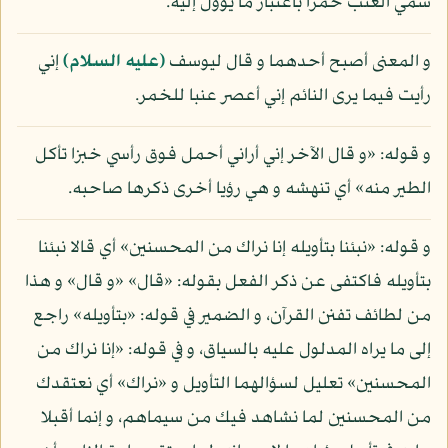
سمي العنب خمرا باعتبار ما يؤول إليه.
و المعنى أصبح أحدهما و قال ليوسف
(عليه السلام)
إني
رأيت فيما يرى النائم إني أعصر عنبا للخمر.
و قوله: «و قال الآخر إني أراني أحمل فوق رأسي خبزا تأكل
الطير منه» أي تنهشه و هي رؤيا أخرى ذكرها صاحبه.
و قوله: «نبئنا بتأويله إنا نراك من المحسنين» أي قالا نبئنا
بتأويله فاكتفى عن ذكر الفعل بقوله: «قال» «و قال» و هذا
من لطائف تفنن القرآن، و الضمير في قوله: «بتأويله» راجع
إلى ما يراه المدلول عليه بالسياق، و في قوله: «إنا نراك من
المحسنين» تعليل لسؤالهما التأويل و «نراك» أي نعتقدك
من المحسنين لما نشاهد فيك من سيماهم، و إنما أقبلا