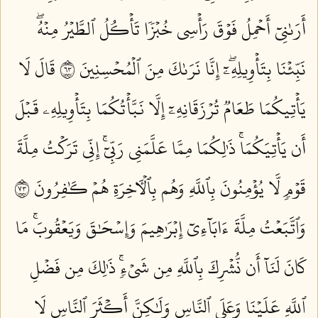
أَرَىٰنِيٓ أَحۡمِلُ فَوۡقَ رَأۡسِي خُبۡزٗا تَأۡكُلُ ٱلطَّيۡرُ مِنۡهُۖ
نَبِّئۡنَا بِتَأۡوِيلِهِۦٓۖ إِنَّا نَرَىٰكَ مِنَ ٱلۡمُحۡسِنِينَ ٣٦
قَالَ لَا
يَأۡتِيكُمَا طَعَامٞ تُرۡزَقَانِهِۦٓ إِلَّا نَبَّأۡتُكُمَا بِتَأۡوِيلِهِۦ قَبۡلَ
أَن يَأۡتِيَكُمَاۚ ذَٰلِكُمَا مِمَّا عَلَّمَنِي رَبِّيٓۚ إِنِّي تَرَكۡتُ مِلَّةَ
قَوۡمٖ لَّا يُؤۡمِنُونَ بِٱللَّهِ وَهُم بِٱلۡأٓخِرَةِ هُمۡ كَٰفِرُونَ ٣٧
وَٱتَّبَعۡتُ مِلَّةَ ءَابَآءِيٓ إِبۡرَٰهِيمَ وَإِسۡحَٰقَ وَيَعۡقُوبَۚ مَا
كَانَ لَنَآ أَن نُّشۡرِكَ بِٱللَّهِ مِن شَيۡءٖۚ ذَٰلِكَ مِن فَضۡلِ
ٱللَّهِ عَلَيۡنَا وَعَلَى ٱلنَّاسِ وَلَٰكِنَّ أَكۡثَرَ ٱلنَّاسِ لَا