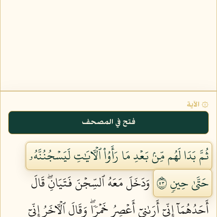
۞ الآية
فتح في المصحف
ثُمَّ بَدَا لَهُم مِّنۢ بَعۡدِ مَا رَأَوُاْ ٱلۡأٓيَٰتِ لَيَسۡجُنُنَّهُۥ
حَتَّىٰ حِينٖ ٣٥
وَدَخَلَ مَعَهُ ٱلسِّجۡنَ فَتَيَانِۖ قَالَ
أَحَدُهُمَآ إِنِّيٓ أَرَىٰنِيٓ أَعۡصِرُ خَمۡرٗاۖ وَقَالَ ٱلۡأٓخَرُ إِنِّيٓ