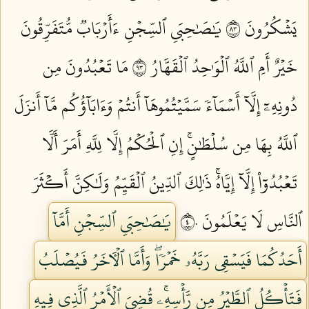
يَشۡكُرُونَ ٣٨
يَٰصَٰحِبَيِ ٱلسِّجۡنِ ءَأَرۡبَابٞ مُّتَفَرِّقُونَ
خَيۡرٌ أَمِ ٱللَّهُ ٱلۡوَٰحِدُ ٱلۡقَهَّارُ ٣٩
مَا تَعۡبُدُونَ مِن
دُونِهِۦٓ إِلَّآ أَسۡمَآءٗ سَمَّيۡتُمُوهَآ أَنتُمۡ وَءَابَآؤُكُم مَّآ أَنزَلَ
ٱللَّهُ بِهَا مِن سُلۡطَٰنٍۚ إِنِ ٱلۡحُكۡمُ إِلَّا لِلَّهِ أَمَرَ أَلَّا
تَعۡبُدُوٓاْ إِلَّآ إِيَّاهُۚ ذَٰلِكَ ٱلدِّينُ ٱلۡقَيِّمُ وَلَٰكِنَّ أَكۡثَرَ
ٱلنَّاسِ لَا يَعۡلَمُونَ ٤٠
يَٰصَٰحِبَيِ ٱلسِّجۡنِ أَمَّآ
أَحَدُكُمَا فَيَسۡقِي رَبَّهُۥ خَمۡرٗاۖ وَأَمَّا ٱلۡأٓخَرُ فَيُصۡلَبُ
فَتَأۡكُلُ ٱلطَّيۡرُ مِن رَّأۡسِهِۦۚ قُضِيَ ٱلۡأَمۡرُ ٱلَّذِي فِيهِ