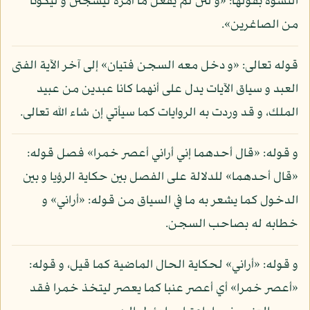
النسوة بقولها: «و لئن لم يفعل ما آمره ليسجنن و ليكونا
من الصاغرين».
قوله تعالى: «و دخل معه السجن فتيان» إلى آخر الآية الفتى
العبد و سياق الآيات يدل على أنهما كانا عبدين من عبيد
الملك، و قد وردت به الروايات كما سيأتي إن شاء الله تعالى.
و قوله: «قال أحدهما إني أراني أعصر خمرا» فصل قوله:
«قال أحدهما» للدلالة على الفصل بين حكاية الرؤيا و بين
الدخول كما يشعر به ما في السياق من قوله: «أراني» و
خطابه له بصاحب السجن.
و قوله: «أراني» لحكاية الحال الماضية كما قيل، و قوله:
«أعصر خمرا» أي أعصر عنبا كما يعصر ليتخذ خمرا فقد