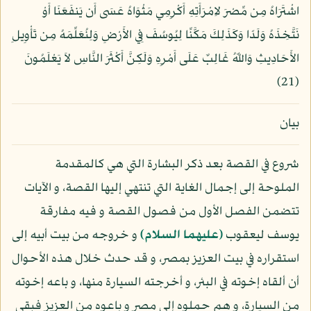
اشْتَرَاهُ مِن مِّصْرَ لاِمْرَأَتِهِ أَكْرِمِي مَثْوَاهُ عَسَى أَن يَنفَعَنَا أَوْ
نَتَّخِذَهُ وَلَدًا وَكَذَلِكَ مَكَّنِّا لِيُوسُفَ فِي الأَرْضِ وَلِنُعَلِّمَهُ مِن تَأْوِيلِ
الأَحَادِيثِ وَاللّهُ غَالِبٌ عَلَى أَمْرِهِ وَلَكِنَّ أَكْثَرَ النَّاسِ لاَ يَعْلَمُونَ
(21)
بيان
شروع في القصة بعد ذكر البشارة التي هي كالمقدمة
الملوحة إلى إجمال الغاية التي تنتهي إليها القصة، و الآيات
تتضمن الفصل الأول من فصول القصة و فيه مفارقة
يوسف ليعقوب
(عليهما السلام)
و خروجه من بيت أبيه إلى
استقراره في بيت العزيز بمصر، و قد حدث خلال هذه الأحوال
أن ألقاه إخوته في البئر، و أخرجته السيارة منها، و باعه إخوته
من السيارة، و هم حملوه إلى مصر و باعوه من العزيز فبقي