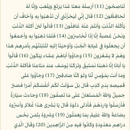
لَنَاصِحُونَ (11) أَرْسِلْهُ مَعَنَا غَدًا يَرْتَعْ وَيَلْعَبْ وَإِنَّا لَهُ
لَحَافِظُونَ (12) قَالَ إِنِّي لَيَحْزُنُنِي أَن تَذْهَبُواْ بِهِ وَأَخَافُ أَن
يَأْكُلَهُ الذِّئْبُ وَأَنتُمْ عَنْهُ غَافِلُونَ (13) قَالُواْ لَئِنْ أَكَلَهُ الذِّئْبُ
وَنَحْنُ عُصْبَةٌ إِنَّا إِذًا لَّخَاسِرُونَ (14) فَلَمَّا ذَهَبُواْ بِهِ وَأَجْمَعُواْ
أَن يَجْعَلُوهُ فِي غَيَابَةِ الْجُبِّ وَأَوْحَيْنَآ إِلَيْهِ لَتُنَبِّئَنَّهُم بِأَمْرِهِمْ هَذَا
وَهُمْ لاَ يَشْعُرُونَ (15) وَجَاؤُواْ أَبَاهُمْ عِشَاء يَبْكُونَ (16) قَالُواْ
يَا أَبَانَا إِنَّا ذَهَبْنَا نَسْتَبِقُ وَتَرَكْنَا يُوسُفَ عِندَ مَتَاعِنَا فَأَكَلَهُ الذِّئْبُ
وَمَا أَنتَ بِمُؤْمِنٍ لِّنَا وَلَوْ كُنَّا صَادِقِينَ (17) وَجَآؤُوا عَلَى
قَمِيصِهِ بِدَمٍ كَذِبٍ قَالَ بَلْ سَوَّلَتْ لَكُمْ أَنفُسُكُمْ أَمْرًا فَصَبْرٌ
جَمِيلٌ وَاللّهُ الْمُسْتَعَانُ عَلَى مَا تَصِفُونَ (18) وَجَاءتْ سَيَّارَةٌ
فَأَرْسَلُواْ وَارِدَهُمْ فَأَدْلَى دَلْوَهُ قَالَ يَا بُشْرَى هَذَا غُلاَمٌ وَأَسَرُّوهُ
بِضَاعَةً وَاللّهُ عَلِيمٌ بِمَا يَعْمَلُونَ (19) وَشَرَوْهُ بِثَمَنٍ بَخْسٍ
دَرَاهِمَ مَعْدُودَةٍ وَكَانُواْ فِيهِ مِنَ الزَّاهِدِينَ (20) وَقَالَ الَّذِي