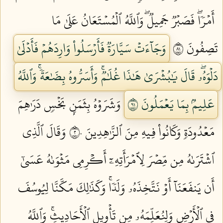
أَمۡرٗاۖ فَصَبۡرٞ جَمِيلٞۖ وَٱللَّهُ ٱلۡمُسۡتَعَانُ عَلَىٰ مَا
تَصِفُونَ ١٨
وَجَآءَتۡ سَيَّارَةٞ فَأَرۡسَلُواْ وَارِدَهُمۡ فَأَدۡلَىٰ
دَلۡوَهُۥۖ قَالَ يَٰبُشۡرَىٰ هَٰذَا غُلَٰمٞۚ وَأَسَرُّوهُ بِضَٰعَةٗۚ وَٱللَّهُ
عَلِيمُۢ بِمَا يَعۡمَلُونَ ١٩
وَشَرَوۡهُ بِثَمَنِۭ بَخۡسٖ دَرَٰهِمَ
مَعۡدُودَةٖ وَكَانُواْ فِيهِ مِنَ ٱلزَّٰهِدِينَ ٢٠
وَقَالَ ٱلَّذِي
ٱشۡتَرَىٰهُ مِن مِّصۡرَ لِٱمۡرَأَتِهِۦٓ أَكۡرِمِي مَثۡوَىٰهُ عَسَىٰٓ
أَن يَنفَعَنَآ أَوۡ نَتَّخِذَهُۥ وَلَدٗاۚ وَكَذَٰلِكَ مَكَّنَّا لِيُوسُفَ
فِي ٱلۡأَرۡضِ وَلِنُعَلِّمَهُۥ مِن تَأۡوِيلِ ٱلۡأَحَادِيثِۚ وَٱللَّهُ