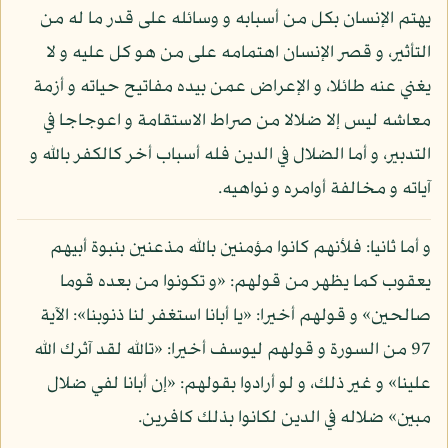
يهتم الإنسان بكل من أسبابه و وسائله على قدر ما له من
التأثير، و قصر الإنسان اهتمامه على من هو كل عليه و لا
يغني عنه طائلا، و الإعراض عمن بيده مفاتيح حياته و أزمة
معاشه ليس إلا ضلالا من صراط الاستقامة و اعوجاجا في
التدبير، و أما الضلال في الدين فله أسباب أخر كالكفر بالله و
آياته و مخالفة أوامره و نواهيه.
و أما ثانيا: فلأنهم كانوا مؤمنين بالله مذعنين بنبوة أبيهم
يعقوب كما يظهر من قولهم: «و تكونوا من بعده قوما
صالحين» و قولهم أخيرا: «يا أبانا استغفر لنا ذنوبنا»: الآية
97 من السورة و قولهم ليوسف أخيرا: «تالله لقد آثرك الله
علينا» و غير ذلك، و لو أرادوا بقولهم: «إن أبانا لفي ضلال
مبين» ضلاله في الدين لكانوا بذلك كافرين.