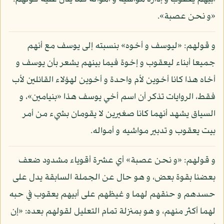
«و نحن عصبة».
و قولهم: «ليوسف و أخوه» بنسبته إلى يوسف مع أنهم
جميعا أبناء ليعقوب و إخوة فيما بينهم يشعر بأن يوسف و
أخاه هذا كانا أخوين لأم واحدة و أخوين لهؤلاء القائلين لأب
فقط، الروايات تذكر أن اسم أخي يوسف هذا «بنيامين»، و
السياق يشهد أنهما كانا صغيرين لا يقومان بشيء من أمر
بيت يعقوب و تدبير مواشيه و أمواله.
و قولهم: «و نحن عصبة» أي عشرة أقوياء مشدود ضعف
بعضنا بقوة بعض، و هو حال عن الجملة السابقة يدل على
حسدهم و حنقهم لهما و غيظهم على أبيهم يعقوب في حبه
لهما أكثر منهم، و هو بمنزلة تمام التعليل لقولهم بعده: «إن