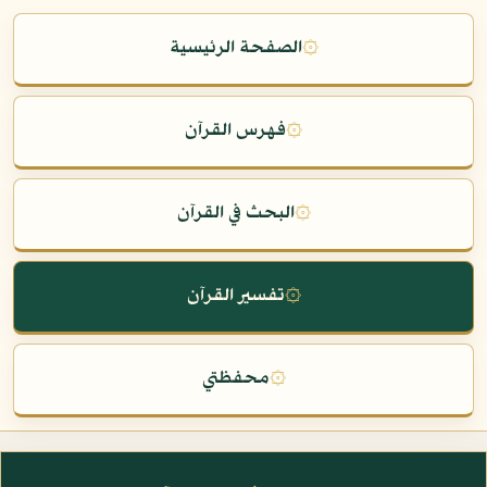
۞
الصفحة الرئيسية
۞
فهرس القرآن
۞
البحث في القرآن
۞
تفسير القرآن
۞
محفظتي