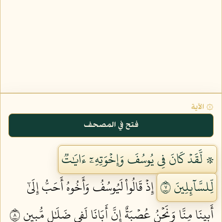
۞ الآية
فتح في المصحف
۞ لَّقَدۡ كَانَ فِي يُوسُفَ وَإِخۡوَتِهِۦٓ ءَايَٰتٞ
لِّلسَّآئِلِينَ ٧
إِذۡ قَالُواْ لَيُوسُفُ وَأَخُوهُ أَحَبُّ إِلَىٰٓ
أَبِينَا مِنَّا وَنَحۡنُ عُصۡبَةٌ إِنَّ أَبَانَا لَفِي ضَلَٰلٖ مُّبِينٍ ٨