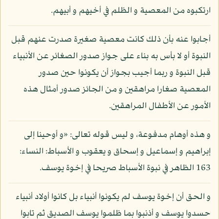
ارتكبوه من المعصية و الظلم في أخيهم و أبيهم.
أجابوا عنه بأن ذلك كانت معصية صغيرة صدرت عنهم قبل
النبوة أو لا بأس به بناء على جواز صدور الصغائر عن الأنبياء
قبل النبوة و ربما أجيب بجواز أن يكونوا حين صدور
المعصية صغارا مراهقين و من الجائز صدور أمثال هذه
الأمور عن الأطفال المراهقين.
و هذه أوهام مدفوعة، و ليس قوله تعالى: «و أوحينا إلى
إبراهيم و إسماعيل و إسحاق و يعقوب و الأسباط: النساء:
163 الظاهر في نبوة الأسباط صريحا في إخوة يوسف.
و الحق أن إخوة يوسف لم يكونوا أنبياء بل كانوا أولاد أنبياء
حسدوا يوسف و أذنبوا بما ظلموا يوسف الصديق ثم تابوا