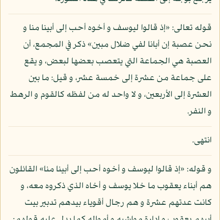
قوله تعالى: «إذ قالوا ليوسف و أخوه أحب إلى أبينا منا و
نحن عصبة إن أبانا لفي ضلال مبين» ذكر في المجمع، أن
العصبة هي الجماعة التي يتعصب بعضها لبعض، و يقع
على جماعة من عشرة إلى خمسة عشر، و قيل: ما بين
العشرة إلى الأربعين، و لا واحد له من لفظه كالقوم و الرهط
و النفر.
انتهى.
و قوله: «إذ قالوا ليوسف و أخوه أحب إلى أبينا منا» القائلون
هم أبناء يعقوب ما خلا يوسف و أخاه الذي ذكروه معه، و
كانت عدتهم عشرة و هم رجال أقوياء بيدهم تدبير بيت
أبيهم يعقوب و إدارة مواشيه و أمواله كما يدل عليه قولهم: