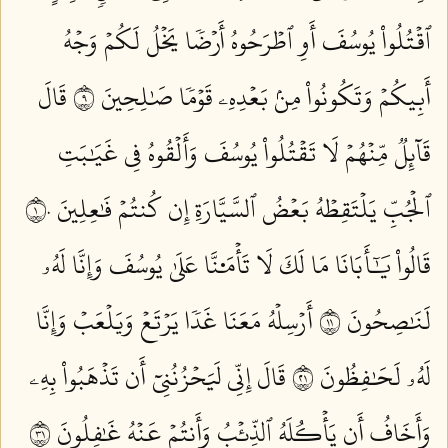
ٱقۡتُلُواْ يُوسُفَ أَوِ ٱطۡرَحُوهُ أَرۡضٗا يَخۡلُ لَكُمۡ وَجۡهُ
أَبِيكُمۡ وَتَكُونُواْ مِنۢ بَعۡدِهِۦ قَوۡمٗا صَٰلِحِينَ ٩
قَالَ
قَآئِلٞ مِّنۡهُمۡ لَا تَقۡتُلُواْ يُوسُفَ وَأَلۡقُوهُ فِي غَيَٰبَتِ
ٱلۡجُبِّ يَلۡتَقِطۡهُ بَعۡضُ ٱلسَّيَّارَةِ إِن كُنتُمۡ فَٰعِلِينَ ١٠
قَالُواْ يَٰٓأَبَانَا مَا لَكَ لَا تَأۡمَ۬نَّا عَلَىٰ يُوسُفَ وَإِنَّا لَهُۥ
لَنَٰصِحُونَ ١١
أَرۡسِلۡهُ مَعَنَا غَدٗا يَرۡتَعۡ وَيَلۡعَبۡ وَإِنَّا
لَهُۥ لَحَٰفِظُونَ ١٢
قَالَ إِنِّي لَيَحۡزُنُنِيٓ أَن تَذۡهَبُواْ بِهِۦ
وَأَخَافُ أَن يَأۡكُلَهُ ٱلذِّئۡبُ وَأَنتُمۡ عَنۡهُ غَٰفِلُونَ ١٣