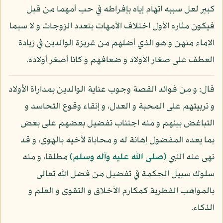
كبير لعل سببه اتهام إياه بإفراطه في حب أمهما من قبل
فيكون مثاره الأول اختلاف الأمهات بتعدد الزوجات و لا سيما
الإماء منهن و هو الذي أضلهم من غريزة الوالدين في زيادة
العطف على صغار الأولاد و ضعافهم و كانا أصغر أولاده.
قال: و من فوائد القصة وجوب عناية الوالدين بمداراة الأولاد
و تربيتهم على المحبة و العدل، و إنقاء وقوع التحاسد و
التباغض بينهم و منه اجتناب تفضيل بعضهم على بعض
بما يعده المفضول إهانة له و محاباة لأخيه بالهوى، و قد
نهى عنه النبي
(صلى الله عليه وآله وسلم)
مطلقا، و منه
سلوك سبيل الحكمة في تفضيل من فضل الله تعالى
بالمواهب الفطرية كمكارم الأخلاق و التقوى و العلم و
الذكاء.