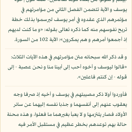
يوسف و الآية تتضمن الفصل الثاني من مؤامرتهم في
مؤتمرهم الذي عقدوه في أمر يوسف ليرسموا بذلك خطة
تريح نفوسهم منه كما ذكره تعالى بقوله: «و ما كنت لديهم
إذ أجمعوا أمرهم و هم يمكرون»: الآية 102 من السورة.
و قد ذكر الله سبحانه متن مؤامرتهم في هذه الآيات الثلاث:
«قالوا ليوسف و أخوه أحب إلى أبينا منا و نحن عصبة - إلى
قوله - إن كنتم فاعلين».
فأوردوا أولا ذكر مصيبتهم في يوسف و أخيه إذ صرفا وجه
يعقوب عنهم إلى أنفسهما و جذبا نفسه إليهما عن سائر
الأولاد فصار يلتزمها و لا يعبأ بغيرهما ما فعلوا، و هذه محنة
حالة بهم توعدهم بخطر عظيم في مستقبل الأمر فيه