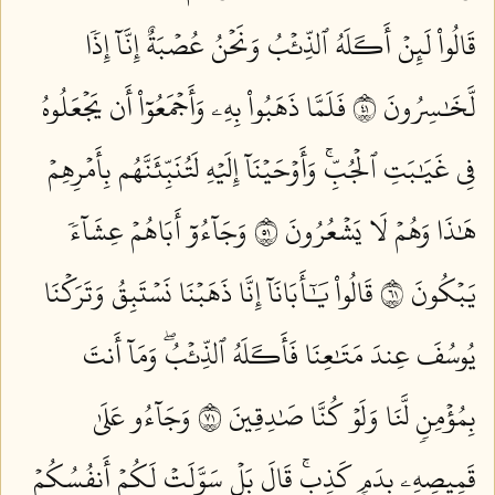
قَالُواْ لَئِنۡ أَكَلَهُ ٱلذِّئۡبُ وَنَحۡنُ عُصۡبَةٌ إِنَّآ إِذٗا
لَّخَٰسِرُونَ ١٤
فَلَمَّا ذَهَبُواْ بِهِۦ وَأَجۡمَعُوٓاْ أَن يَجۡعَلُوهُ
فِي غَيَٰبَتِ ٱلۡجُبِّۚ وَأَوۡحَيۡنَآ إِلَيۡهِ لَتُنَبِّئَنَّهُم بِأَمۡرِهِمۡ
هَٰذَا وَهُمۡ لَا يَشۡعُرُونَ ١٥
وَجَآءُوٓ أَبَاهُمۡ عِشَآءٗ
يَبۡكُونَ ١٦
قَالُواْ يَٰٓأَبَانَآ إِنَّا ذَهَبۡنَا نَسۡتَبِقُ وَتَرَكۡنَا
يُوسُفَ عِندَ مَتَٰعِنَا فَأَكَلَهُ ٱلذِّئۡبُۖ وَمَآ أَنتَ
بِمُؤۡمِنٖ لَّنَا وَلَوۡ كُنَّا صَٰدِقِينَ ١٧
وَجَآءُو عَلَىٰ
قَمِيصِهِۦ بِدَمٖ كَذِبٖۚ قَالَ بَلۡ سَوَّلَتۡ لَكُمۡ أَنفُسُكُمۡ