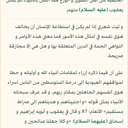
الخلقية من أهل التقوى و الورع فما الظن بالأنبياء ثم بمثل
يعقوب
(عليه السلام)
منهم.
و ليت شعري إذا لم يكن في استطاعة الإنسان أن يخالف
هوى نفسه في أمثال هذه الأمور فما معنى هذه الأوامر و
النواهي الجمة في الدين المتعلقة بها و هل هي إلا مجازفة
صريحة.
على أن فيما ذكره إزراء لمقامات أنبياء الله و أوليائه و حطا
لمواقفهم العبودية إلى درجة المتوسطين من الناس أسراء
هوى أنفسهم الجاهلين بمقام ربهم، و قد عرف سبحانه
الأنبياء بمثل قوله «و اجتبيناهم و هديناهم إلى صراط
مستقيم» الأنعام: 87 و قال في يعقوب و أبويه إبراهيم و
إسحاق
(عليهما السلام)
: «و كلا جعلنا صالحين و