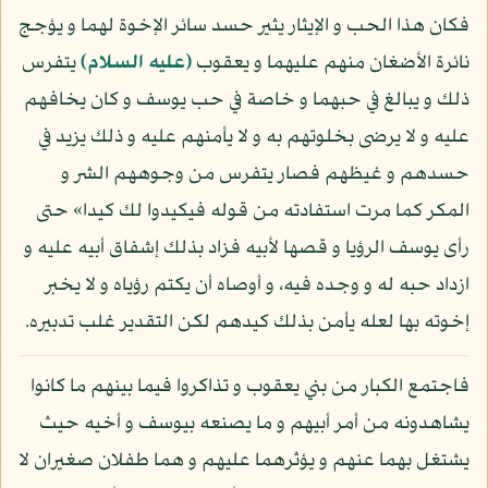
فكان هذا الحب و الإيثار يثير حسد سائر الإخوة لهما و يؤجج
نائرة الأضغان منهم عليهما و يعقوب
(عليه السلام)
يتفرس
ذلك و يبالغ في حبهما و خاصة في حب يوسف و كان يخافهم
عليه و لا يرضى بخلوتهم به و لا يأمنهم عليه و ذلك يزيد في
حسدهم و غيظهم فصار يتفرس من وجوههم الشر و
المكر كما مرت استفادته من قوله فيكيدوا لك كيدا» حتى
رأى يوسف الرؤيا و قصها لأبيه فزاد بذلك إشفاق أبيه عليه و
ازداد حبه له و وجده فيه، و أوصاه أن يكتم رؤياه و لا يخبر
إخوته بها لعله يأمن بذلك كيدهم لكن التقدير غلب تدبيره.
فاجتمع الكبار من بني يعقوب و تذاكروا فيما بينهم ما كانوا
يشاهدونه من أمر أبيهم و ما يصنعه بيوسف و أخيه حيث
يشتغل بهما عنهم و يؤثرهما عليهم و هما طفلان صغيران لا