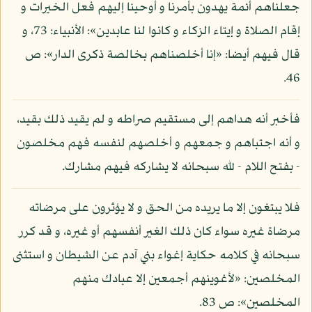
جعلناهم أئمة يهدون بأمرنا و أوحينا إليهم فعل الخيرات و
إقام الصلاة و إيتاء الزكاء و كانوا لنا عابدين»: الأنبياء: 73، و
قال فيهم أيضا: «إنا أخلصناهم بخالصة ذكرى الدار»: ص
46.
فأخبر أنه هداهم إلى مستقيم صراطه و لم يقيد ذلك بقيد،
و أنه اجتباهم و جمعهم و أخلصهم لنفسه فهم مخلصون
- بفتح اللام - لله سبحانه لا يشاركه فيهم مشارك.
فلا يبتغون إلا ما يريده من الحق و لا يؤثرون على مرضاته
مرضاة غيره سواء كان ذلك الغير أنفسهم أو غيره، و قد كرر
سبحانه في كلامه حكاية إغواء بني آدم عن الشيطان و استثنى
المخلصين: «لأغوينهم أجمعين إلا عبادك منهم
المخلصين»: ص 83.