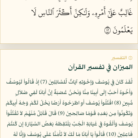
غَالِبٌ عَلَىٰٓ أَمۡرِهِۦ وَلَٰكِنَّ أَكۡثَرَ ٱلنَّاسِ لَا
يَعۡلَمُونَ ٢١
۞ التفسير
الميزان في تفسير القرآن
لَّقَدْ كَانَ فِي يُوسُفَ وَإِخْوَتِهِ آيَاتٌ لِّلسَّائِلِينَ (7) إِذْ قَالُواْ لَيُوسُفُ
وَأَخُوهُ أَحَبُّ إِلَى أَبِينَا مِنَّا وَنَحْنُ عُصْبَةٌ إِنَّ أَبَانَا لَفِي ضَلاَلٍ
مُّبِينٍ (8) اقْتُلُواْ يُوسُفَ أَوِ اطْرَحُوهُ أَرْضًا يَخْلُ لَكُمْ وَجْهُ أَبِيكُمْ
وَتَكُونُواْ مِن بَعْدِهِ قَوْمًا صَالِحِينَ (9) قَالَ قَآئِلٌ مَّنْهُمْ لاَ تَقْتُلُواْ
يُوسُفَ وَأَلْقُوهُ فِي غَيَابَةِ الْجُبِّ يَلْتَقِطْهُ بَعْضُ السَّيَّارَةِ إِن كُنتُمْ
فَاعِلِينَ (10) قَالُواْ يَا أَبَانَا مَا لَكَ لاَ تَأْمَنَّا عَلَى يُوسُفَ وَإِنَّا لَهُ