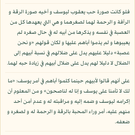
فلو كانت صورة حب يعقوب ليوسف و أخيه صورة الرقة و
الرأفة و الرحمة لهما لصغرهما و هي التي يعهدها كل من
العصبة في نفسه و يذكرها من أبيه له في حال صغره لم
يعيبوها و لم يذموا أباهم عليها و لكان قولهم «و نحن
عصبة» دليلا عليهم يدل على ضلالهم في نسبة أبيهم إلى
الضلال لا دليلا لهم يدل على ضلال أبيهم في زيادة حبه لهما.
على أنهم قالوا لأبيهم حينما كلموا أباهم في أمر يوسف: «ما
لك لا تأمنا على يوسف و إنا له لناصحون» و من المعلوم أن
إكرامه ليوسف و ضمه إليه و مراقبته له و عدم أمن أحد
منهم عليه، أمر وراء المحبة بالرقة و الرحمة له و لصغره و
ضعفه.