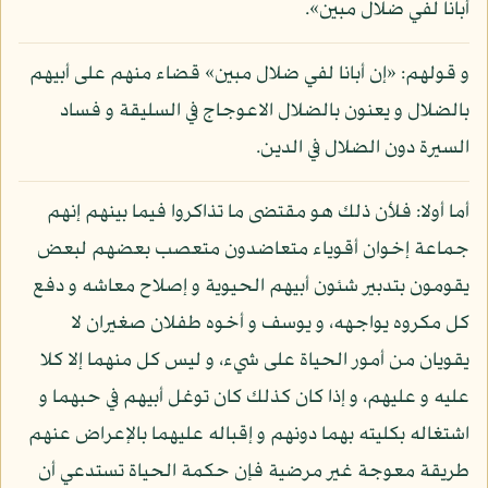
أبانا لفي ضلال مبين».
و قولهم: «إن أبانا لفي ضلال مبين» قضاء منهم على أبيهم
بالضلال و يعنون بالضلال الاعوجاج في السليقة و فساد
السيرة دون الضلال في الدين.
أما أولا: فلأن ذلك هو مقتضى ما تذاكروا فيما بينهم إنهم
جماعة إخوان أقوياء متعاضدون متعصب بعضهم لبعض
يقومون بتدبير شئون أبيهم الحيوية و إصلاح معاشه و دفع
كل مكروه يواجهه، و يوسف و أخوه طفلان صغيران لا
يقويان من أمور الحياة على شيء، و ليس كل منهما إلا كلا
عليه و عليهم، و إذا كان كذلك كان توغل أبيهم في حبهما و
اشتغاله بكليته بهما دونهم و إقباله عليهما بالإعراض عنهم
طريقة معوجة غير مرضية فإن حكمة الحياة تستدعي أن