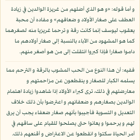
و أما قوله: «و هو الذي أضلهم من غريزة الوالدين في زيادة
العطف على صغار الأولاد و ضعافهم» و مفاده أن محبة
يعقوب ليوسف إنما كانت رقة و ترحما غريزيا منه لصغرهما
كما هو المشهود من الآباء بالنسبة إلى صغار أولادهم ما
داموا صغارا فإذا كبروا انتقلت إلى من هو أصغر منهم.
ففيه: أن هذا النوع من الحب المشوب بالرقة و الترحم مما
يسلمه الكبار للصغار و ينقطعون عن مزاحمتهم و
معارضتهم في ذلك، ترى كبراء الأولاد إذا شاهدوا زيادة اهتمام
الوالدين بصغارهم و ضعفائهم و اعترضوا بأن ذلك خلاف
التعديل و التسوية فأجيبوا بأنهم صغار ضعفاء يجب أن يرق
لهم و يرحموا و يعانوا حتى يصلحوا للقيام على ساقهم في
أمر الحياة سكتوا و انقطعوا عن الاعتراض و أقنعهم ذلك.