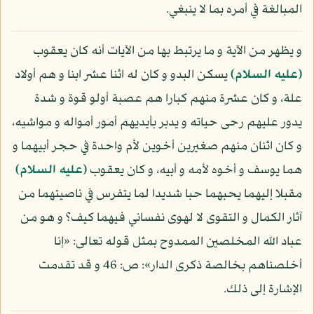
المبالغة في أمره بما لا ينبغي.
و يظهر من الآية و ما يرتبط بها من الآيات أنه كان يعقوب
(عليه السلام)
يسكن البدو و كان له اثنا عشر ابنا و هم أولاد
علة، و كان عشرة منهم كبارا هم عصبة أولو قوة و شدة
يدور عليهم رحى حياته و يدبر بأيديهم أمور أمواله و مواشيه،
و كان اثنان منهم صغيرين أخوين لأم واحدة في حجر أبيهما و
هما يوسف و أخوه لأمه و أبيه، و كان يعقوب
(عليه السلام)
مقبلا إليهما يحبهما حبا شديدا لما يتفرس في ناصيتهما من
آثار الكمال و التقوى لا لهوى نفساني فيهما كيف؟ و هو من
عباد الله المخلصين الممدوح بمثل قوله تعالى: «إنا
أخلصناهم بخالصة ذكرى الدار»: ص: 46 و قد تقدمت
الإشارة إلى ذلك.