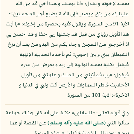
نفسه لإخوته و يقول: «أنا يوسف و هذا أخي قد من الله
علينا إنه من يتق و يصبر فإن الله لا يضيع أجر المحسنين»:
الآية 91 من السورة، و يقول لأبيه بحضرة من إخوته: «يا أبت
هذا تأويل رؤياي من قبل قد جعلها ربي حقا و قد أحسن بي
إذ أخرجني من السجن و جاء بكم من البدو من بعد أن نزغ
الشيطان بيني و بين إخوتي» ثم تأخذه الجذبية الإلهية
فيقبل بكلية نفسه الوالهة إلى ربه و يعرض عن غيره
فيقول: «رب قد آتيتني من الملك و علمتني من تأويل
الأحاديث فاطر السماوات و الأرض أنت وليي في الدنيا و
الآخرة»: الآية 101 من السورة.
و في قوله تعالى: «للسائلين» دلالة على أنه كان هناك جماعة
سألوا النبي
(صلى الله عليه وآله وسلم)
عن القصة أو عما
يرجع بوجه إلى القصة فأنزلت في هذه السورة.