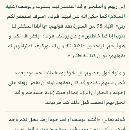
إلى ربهم و أصلحوا و قد استغفر لهم يعقوب و يوسف
(عليه
السلام)
كما حكى الله عن أبيهم قوله: «سوف أستغفر لكم
ربي»: الآية: 98 من السورة بعد قولهم: «يا أبانا استغفر لنا
ذنوبنا إنا كنا خاطئين» و عن يوسف قوله: «يغفر الله لكم و
هو أرحم الراحمين»: الآية: 92 من السورة بعد اعترافهم له
بقولهم: «و إن كنا لخاطئين».
و منها: قول بعضهم: إن إخوة يوسف إنما حسدوه بعد ما
قص عليهم رؤياه و قد كان يعقوب نهاه أن يقص رؤياه على
إخوته و الحق أن الرؤيا إنما أوجبت زيادة حسدهم و قد
لحق بهم الحسد قبل ذلك كما مر بيانه.
قوله تعالى: «اقتلوا يوسف أو اطرحوه أرضا يخل لكم وجه
أبيكم و تكونوا من بعده قوما صالحين» تتمة قول إخوة