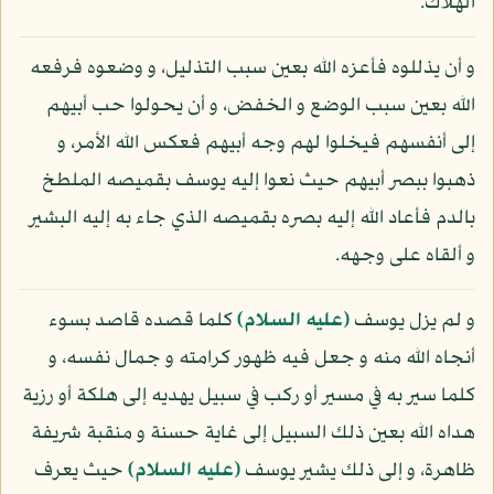
الهلاك.
و أن يذللوه فأعزه الله بعين سبب التذليل، و وضعوه فرفعه
الله بعين سبب الوضع و الخفض، و أن يحولوا حب أبيهم
إلى أنفسهم فيخلوا لهم وجه أبيهم فعكس الله الأمر، و
ذهبوا ببصر أبيهم حيث نعوا إليه يوسف بقميصه الملطخ
بالدم فأعاد الله إليه بصره بقميصه الذي جاء به إليه البشير
و ألقاه على وجهه.
و لم يزل يوسف
(عليه السلام)
كلما قصده قاصد بسوء
أنجاه الله منه و جعل فيه ظهور كرامته و جمال نفسه، و
كلما سير به في مسير أو ركب في سبيل يهديه إلى هلكة أو رزية
هداه الله بعين ذلك السبيل إلى غاية حسنة و منقبة شريفة
ظاهرة، و إلى ذلك يشير يوسف
(عليه السلام)
حيث يعرف