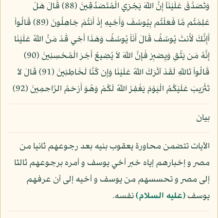
وَتَصَدَّقْ عَلَيْنَآ إِنَّ اللّهَ يَجْزِي الْمُتَصَدِّقِينَ (88) قَالَ هَلْ
عَلِمْتُم مَّا فَعَلْتُم بِيُوسُفَ وَأَخِيهِ إِذْ أَنتُمْ جَاهِلُونَ (89) قَالُواْ
أَإِنَّكَ لَأَنتَ يُوسُفُ قَالَ أَنَاْ يُوسُفُ وَهَذَا أَخِي قَدْ مَنَّ اللّهُ عَلَيْنَا
إِنَّهُ مَن يَتَّقِ وَيِصْبِرْ فَإِنَّ اللّهَ لاَ يُضِيعُ أَجْرَ الْمُحْسِنِينَ (90)
قَالُواْ تَاللّهِ لَقَدْ آثَرَكَ اللّهُ عَلَيْنَا وَإِن كُنَّا لَخَاطِئِينَ (91) قَالَ لاَ
تَثْرَيبَ عَلَيْكُمُ الْيَوْمَ يَغْفِرُ اللّهُ لَكُمْ وَهُوَ أَرْحَمُ الرَّاحِمِينَ (92)
بيان
الآيات تتضمن محاورة يعقوب بنيه بعد رجوعهم ثانيا من
مصر و إخبارهم إياه خبر أخي يوسف و أمره برجوعهم ثالثا
إلى مصر و تحسسهم من يوسف و أخيه إلى أن عرفهم
يوسف
(عليه السلام)
نفسه.