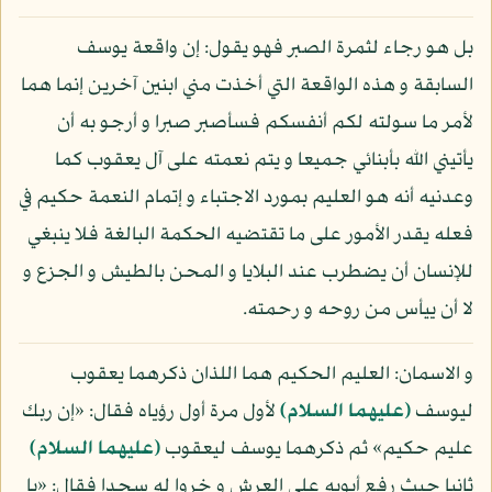
بل هو رجاء لثمرة الصبر فهو يقول: إن واقعة يوسف
السابقة و هذه الواقعة التي أخذت مني ابنين آخرين إنما هما
لأمر ما سولته لكم أنفسكم فسأصبر صبرا و أرجو به أن
يأتيني الله بأبنائي جميعا و يتم نعمته على آل يعقوب كما
وعدنيه أنه هو العليم بمورد الاجتباء و إتمام النعمة حكيم في
فعله يقدر الأمور على ما تقتضيه الحكمة البالغة فلا ينبغي
للإنسان أن يضطرب عند البلايا و المحن بالطيش و الجزع و
لا أن ييأس من روحه و رحمته.
و الاسمان: العليم الحكيم هما اللذان ذكرهما يعقوب
ليوسف
(عليهما السلام)
لأول مرة أول رؤياه فقال: «إن ربك
عليم حكيم» ثم ذكرهما يوسف ليعقوب
(عليهما السلام)
ثانيا حيث رفع أبويه على العرش و خروا له سجدا فقال: «يا