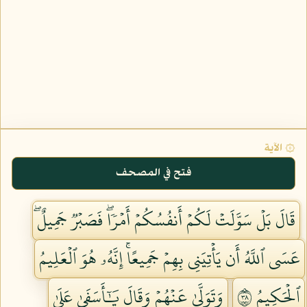
۞ الآية
فتح في المصحف
قَالَ بَلۡ سَوَّلَتۡ لَكُمۡ أَنفُسُكُمۡ أَمۡرٗاۖ فَصَبۡرٞ جَمِيلٌۖ
عَسَى ٱللَّهُ أَن يَأۡتِيَنِي بِهِمۡ جَمِيعًاۚ إِنَّهُۥ هُوَ ٱلۡعَلِيمُ
ٱلۡحَكِيمُ ٨٣
وَتَوَلَّىٰ عَنۡهُمۡ وَقَالَ يَٰٓأَسَفَىٰ عَلَىٰ