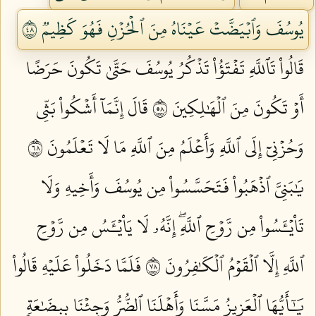
يُوسُفَ وَٱبۡيَضَّتۡ عَيۡنَاهُ مِنَ ٱلۡحُزۡنِ فَهُوَ كَظِيمٞ ٨٤
قَالُواْ تَٱللَّهِ تَفۡتَؤُاْ تَذۡكُرُ يُوسُفَ حَتَّىٰ تَكُونَ حَرَضًا
أَوۡ تَكُونَ مِنَ ٱلۡهَٰلِكِينَ ٨٥
قَالَ إِنَّمَآ أَشۡكُواْ بَثِّي
وَحُزۡنِيٓ إِلَى ٱللَّهِ وَأَعۡلَمُ مِنَ ٱللَّهِ مَا لَا تَعۡلَمُونَ ٨٦
يَٰبَنِيَّ ٱذۡهَبُواْ فَتَحَسَّسُواْ مِن يُوسُفَ وَأَخِيهِ وَلَا
تَاْيۡـَٔسُواْ مِن رَّوۡحِ ٱللَّهِۖ إِنَّهُۥ لَا يَاْيۡـَٔسُ مِن رَّوۡحِ
ٱللَّهِ إِلَّا ٱلۡقَوۡمُ ٱلۡكَٰفِرُونَ ٨٧
فَلَمَّا دَخَلُواْ عَلَيۡهِ قَالُواْ
يَٰٓأَيُّهَا ٱلۡعَزِيزُ مَسَّنَا وَأَهۡلَنَا ٱلضُّرُّ وَجِئۡنَا بِبِضَٰعَةٖ