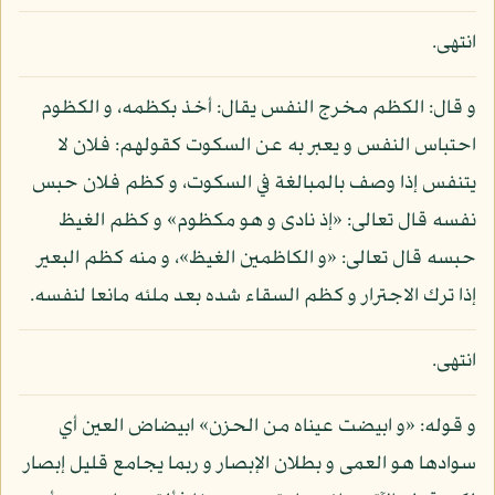
انتهى.
و قال: الكظم مخرج النفس يقال: أخذ بكظمه، و الكظوم
احتباس النفس و يعبر به عن السكوت كقولهم: فلان لا
يتنفس إذا وصف بالمبالغة في السكوت، و كظم فلان حبس
نفسه قال تعالى: «إذ نادى و هو مكظوم» و كظم الغيظ
حبسه قال تعالى: «و الكاظمين الغيظ»، و منه كظم البعير
إذا ترك الاجترار و كظم السقاء شده بعد ملئه مانعا لنفسه.
انتهى.
و قوله: «و ابيضت عيناه من الحزن» ابيضاض العين أي
سوادها هو العمى و بطلان الإبصار و ربما يجامع قليل إبصار