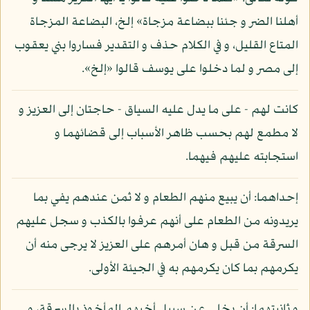
أهلنا الضر و جئنا ببضاعة مزجاة» إلخ، البضاعة المزجاة
المتاع القليل، و في الكلام حذف و التقدير فساروا بني يعقوب
إلى مصر و لما دخلوا على يوسف قالوا «إلخ».
كانت لهم - على ما يدل عليه السياق - حاجتان إلى العزيز و
لا مطمع لهم بحسب ظاهر الأسباب إلى قضائهما و
استجابته عليهم فيهما.
إحداهما: أن يبيع منهم الطعام و لا ثمن عندهم يفي بما
يريدونه من الطعام على أنهم عرفوا بالكذب و سجل عليهم
السرقة من قبل و هان أمرهم على العزيز لا يرجى منه أن
يكرمهم بما كان يكرمهم به في الجيئة الأولى.
و ثانيتهما: أن يخلي عن سبيل أخيهم المأخوذ بالسرقة، و