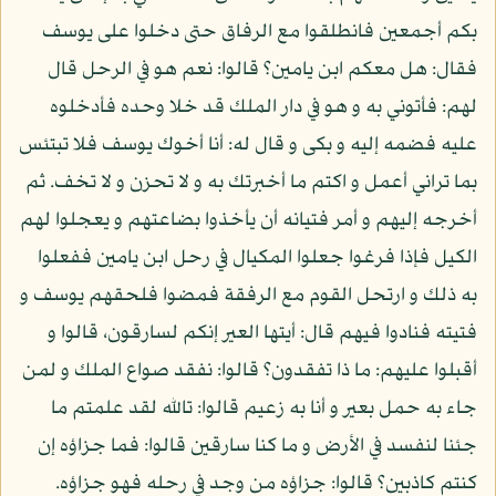
بكم أجمعين فانطلقوا مع الرفاق حتى دخلوا على يوسف
فقال: هل معكم ابن يامين؟ قالوا: نعم هو في الرحل قال
لهم: فأتوني به و هو في دار الملك قد خلا وحده فأدخلوه
عليه فضمه إليه و بكى و قال له: أنا أخوك يوسف فلا تبتئس
بما تراني أعمل و اكتم ما أخبرتك به و لا تحزن و لا تخف. ثم
أخرجه إليهم و أمر فتيانه أن يأخذوا بضاعتهم و يعجلوا لهم
الكيل فإذا فرغوا جعلوا المكيال في رحل ابن يامين ففعلوا
به ذلك و ارتحل القوم مع الرفقة فمضوا فلحقهم يوسف و
فتيته فنادوا فيهم قال: أيتها العير إنكم لسارقون، قالوا و
أقبلوا عليهم: ما ذا تفقدون؟ قالوا: نفقد صواع الملك و لمن
جاء به حمل بعير و أنا به زعيم قالوا: تالله لقد علمتم ما
جئنا لنفسد في الأرض و ما كنا سارقين قالوا: فما جزاؤه إن
كنتم كاذبين؟ قالوا: جزاؤه من وجد في رحله فهو جزاؤه.