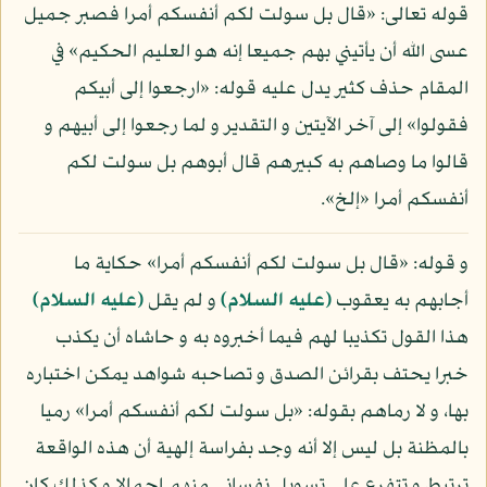
قوله تعالى: «قال بل سولت لكم أنفسكم أمرا فصبر جميل
عسى الله أن يأتيني بهم جميعا إنه هو العليم الحكيم» في
المقام حذف كثير يدل عليه قوله: «ارجعوا إلى أبيكم
فقولوا» إلى آخر الآيتين و التقدير و لما رجعوا إلى أبيهم و
قالوا ما وصاهم به كبيرهم قال أبوهم بل سولت لكم
أنفسكم أمرا «إلخ».
و قوله: «قال بل سولت لكم أنفسكم أمرا» حكاية ما
أجابهم به يعقوب
(عليه السلام)
و لم يقل
(عليه السلام)
هذا القول تكذيبا لهم فيما أخبروه به و حاشاه أن يكذب
خبرا يحتف بقرائن الصدق و تصاحبه شواهد يمكن اختباره
بها، و لا رماهم بقوله: «بل سولت لكم أنفسكم أمرا» رميا
بالمظنة بل ليس إلا أنه وجد بفراسة إلهية أن هذه الواقعة
ترتبط و تتفرع على تسويل نفساني منهم إجمالا و كذلك كان