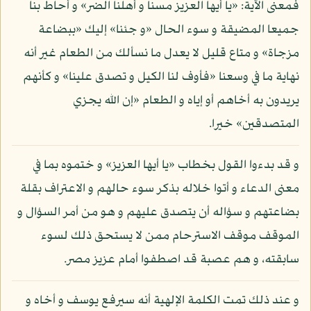
فمعنى الآية: «يا أيها العزيز مسنا و أهلنا الضر» و أحاط بنا
جميعا المضيقة و سوء الحال «و جئنا» إليك «ببضاعة
مزجاة» و متاع قليل لا يعدل ما نسألك من الطعام غير أنه
نهاية ما في وسعنا «فأوف لنا الكيل و تصدق علينا» و كأنهم
يريدون به أخاهم أو إياه و الطعام «إن الله يجزي
المتصدقين» خيرا.
و قد بدءوا القول بخطاب «يا أيها العزيز» و ختموه بما في
معنى الدعاء و أتوا خلاله بذكر سوء حالهم و الاعتراف بقلة
بضاعتهم و سؤاله أن يتصدق عليهم و هو من أمر السؤال و
الموقف موقف الاسترحام ممن لا يستحق ذلك لسوء
سابقته، و هم عصبة قد اصطفوا أمام عزيز مصر.
و عند ذلك تمت الكلمة الإلهية أنه سيرفع يوسف و أخاه و