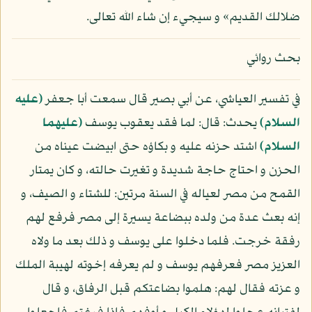
ضلالك القديم» و سيجيء إن شاء الله تعالى.
بحث روائي
في تفسير العياشي، عن أبي بصير قال سمعت أبا جعفر
(عليه
السلام)
يحدث: قال: لما فقد يعقوب يوسف
(عليهما
السلام)
اشتد حزنه عليه و بكاؤه حتى ابيضت عيناه من
الحزن و احتاج حاجة شديدة و تغيرت حالته، و كان يمتار
القمح من مصر لعياله في السنة مرتين: للشتاء و الصيف، و
إنه بعث عدة من ولده ببضاعة يسيرة إلى مصر فرفع لهم
رفقة خرجت. فلما دخلوا على يوسف و ذلك بعد ما ولاه
العزيز مصر فعرفهم يوسف و لم يعرفه إخوته لهيبة الملك
و عزته فقال لهم: هلموا بضاعتكم قبل الرفاق، و قال