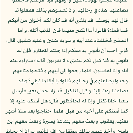
لفتيانه عجلوا لهؤلاء الكيل و أوفهم فإذا فرغتم فاجعلوا
بضاعتهم هذه في رحالهم و لا تعلموهم بذلك ففعلوا ثم
قال لهم يوسف: قد بلغني أنه قد كان لكم أخوان من أبيكم
فما فعلا؟ قالوا: أما الكبير منهما فإن الذئب أكله، و أما
الصغير فخلفناه عند أبيه و هو به ضنين و عليه شفيق. قال:
فإني أحب أن تأتوني به معكم إذا جئتم لتمتاروا فإن لم
تأتوني به فلا كيل لكم عندي و لا تقربون قالوا: سنراود عنه
أباه و إنا لفاعلون. فلما رجعوا إلى أبيهم و فتحوا متاعهم
وجدوا بضاعتهم في رحالهم قالوا: يا أبانا ما نبغي؟ هذه
بضاعتنا ردت إلينا و كيل لنا كيل قد زاد حمل بعير فأرسل
معنا أخانا نكتل و إنا له لحافظون قال: هل آمنكم عليه إلا
كما أمنتكم على أخيه من قبل. فلما احتاجوا بعد ستة أشهر
بعثهم يعقوب و بعث معهم بضاعة يسيرة و بعث معهم ابن
يامين و أخذ عنهم بذلك موثقا من الله لتأتنني به إلا أن يحاط