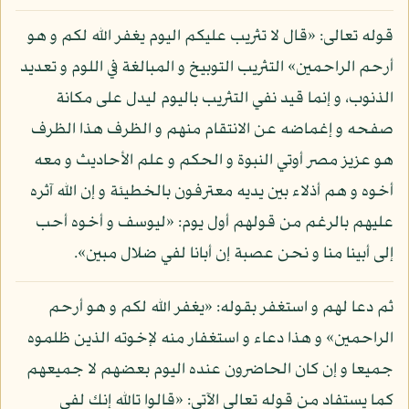
قوله تعالى: «قال لا تثريب عليكم اليوم يغفر الله لكم و هو
أرحم الراحمين» التثريب التوبيخ و المبالغة في اللوم و تعديد
الذنوب، و إنما قيد نفي التثريب باليوم ليدل على مكانة
صفحه و إغماضه عن الانتقام منهم و الظرف هذا الظرف
هو عزيز مصر أوتي النبوة و الحكم و علم الأحاديث و معه
أخوه و هم أذلاء بين يديه معترفون بالخطيئة و إن الله آثره
عليهم بالرغم من قولهم أول يوم: «ليوسف و أخوه أحب
إلى أبينا منا و نحن عصبة إن أبانا لفي ضلال مبين».
ثم دعا لهم و استغفر بقوله: «يغفر الله لكم و هو أرحم
الراحمين» و هذا دعاء و استغفار منه لإخوته الذين ظلموه
جميعا و إن كان الحاضرون عنده اليوم بعضهم لا جميعهم
كما يستفاد من قوله تعالى الآتي: «قالوا تالله إنك لفي