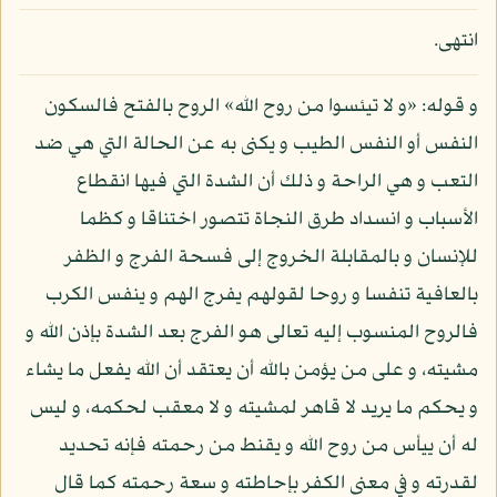
انتهى.
و قوله: «و لا تيئسوا من روح الله» الروح بالفتح فالسكون
النفس أو النفس الطيب و يكنى به عن الحالة التي هي ضد
التعب و هي الراحة و ذلك أن الشدة التي فيها انقطاع
الأسباب و انسداد طرق النجاة تتصور اختناقا و كظما
للإنسان و بالمقابلة الخروج إلى فسحة الفرج و الظفر
بالعافية تنفسا و روحا لقولهم يفرج الهم و ينفس الكرب
فالروح المنسوب إليه تعالى هو الفرج بعد الشدة بإذن الله و
مشيته، و على من يؤمن بالله أن يعتقد أن الله يفعل ما يشاء
و يحكم ما يريد لا قاهر لمشيته و لا معقب لحكمه، و ليس
له أن ييأس من روح الله و يقنط من رحمته فإنه تحديد
لقدرته و في معنى الكفر بإحاطته و سعة رحمته كما قال