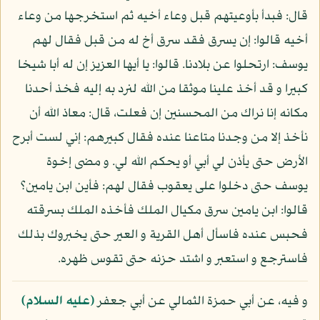
قال: فبدأ بأوعيتهم قبل وعاء أخيه ثم استخرجها من وعاء
أخيه قالوا: إن يسرق فقد سرق أخ له من قبل فقال لهم
يوسف: ارتحلوا عن بلادنا. قالوا: يا أيها العزيز إن له أبا شيخا
كبيرا و قد أخذ علينا موثقا من الله لنرد به إليه فخذ أحدنا
مكانه إنا نراك من المحسنين إن فعلت، قال: معاذ الله أن
نأخذ إلا من وجدنا متاعنا عنده فقال كبيرهم: إني لست أبرح
الأرض حتى يأذن لي أبي أو يحكم الله لي. و مضى إخوة
يوسف حتى دخلوا على يعقوب فقال لهم: فأين ابن يامين؟
قالوا: ابن يامين سرق مكيال الملك فأخذه الملك بسرقته
فحبس عنده فاسأل أهل القرية و العير حتى يخبروك بذلك
فاسترجع و استعبر و اشتد حزنه حتى تقوس ظهره.
و فيه، عن أبي حمزة الثمالي عن أبي جعفر
(عليه السلام)