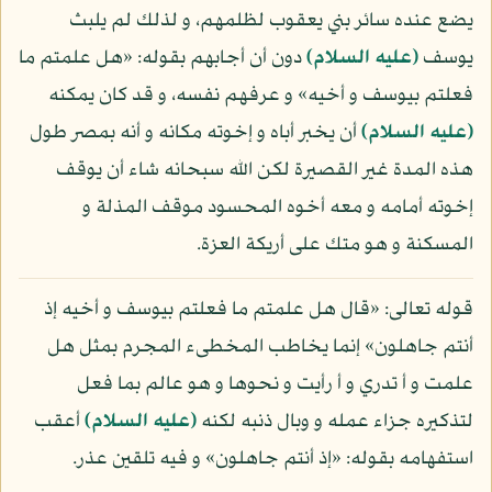
يضع عنده سائر بني يعقوب لظلمهم، و لذلك لم يلبث
يوسف
(عليه السلام)
دون أن أجابهم بقوله: «هل علمتم ما
فعلتم بيوسف و أخيه» و عرفهم نفسه، و قد كان يمكنه
(عليه السلام)
أن يخبر أباه و إخوته مكانه و أنه بمصر طول
هذه المدة غير القصيرة لكن الله سبحانه شاء أن يوقف
إخوته أمامه و معه أخوه المحسود موقف المذلة و
المسكنة و هو متك على أريكة العزة.
قوله تعالى: «قال هل علمتم ما فعلتم بيوسف و أخيه إذ
أنتم جاهلون» إنما يخاطب المخطىء المجرم بمثل هل
علمت و أ تدري و أ رأيت و نحوها و هو عالم بما فعل
لتذكيره جزاء عمله و وبال ذنبه لكنه
(عليه السلام)
أعقب
استفهامه بقوله: «إذ أنتم جاهلون» و فيه تلقين عذر.