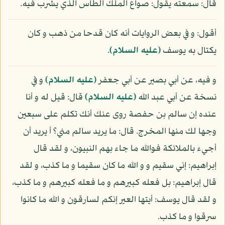
قال: سمعته يقول: صواع الملك الطاس الذي يشرب فيه.
أقول: و في بعض الروايات أنه كان قدحا من ذهب و كان
يكتال به يوسف
(عليه السلام)
.
و فيه، عن أبي بصير عن أبي جعفر
(عليه السلام)
و في
نسخة عن أبي عبد الله
(عليه السلام)
قال: قيل له و أنا
عنده إن سالم بن حفصة روى عنك أنك تكلم على سبعين
وجها لك منها المخرج. قال: ما يريد سالم مني؟ أ يريد أن
أجيء بالملائكة فوالله ما جاء بهم النبيون، و لقد قال
إبراهيم: إني سقيم و و الله ما كان سقيما و ما كذب، و لقد
قال إبراهيم: بل فعله كبيرهم و ما فعله كبيرهم و ما كذب،
و لقد قال يوسف: أيتها العير إنكم لسارقون و الله ما كانوا
سرقوا و ما كذب.