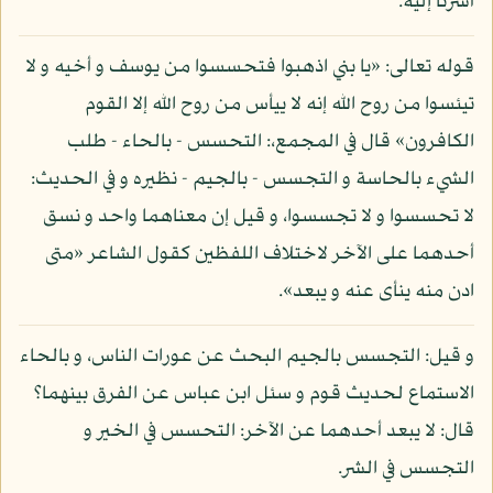
أشرنا إليه.
قوله تعالى: «يا بني اذهبوا فتحسسوا من يوسف و أخيه و لا
تيئسوا من روح الله إنه لا ييأس من روح الله إلا القوم
الكافرون» قال في المجمع،: التحسس - بالحاء - طلب
الشيء بالحاسة و التجسس - بالجيم - نظيره و في الحديث:
لا تحسسوا و لا تجسسوا، و قيل إن معناهما واحد و نسق
أحدهما على الآخر لاختلاف اللفظين كقول الشاعر «متى
ادن منه ينأى عنه و يبعد».
و قيل: التجسس بالجيم البحث عن عورات الناس، و بالحاء
الاستماع لحديث قوم و سئل ابن عباس عن الفرق بينهما؟
قال: لا يبعد أحدهما عن الآخر: التحسس في الخير و
التجسس في الشر.