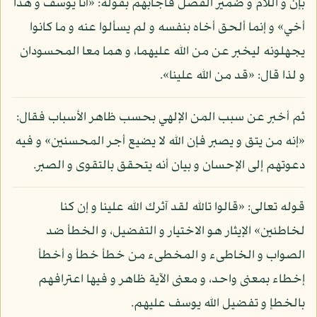
بإن و اللام و ضمير الفصل فأجابهم بقوله: «أنا يوسف و هذا
أخي» و إنما ألحق أخاه بنفسه و لم يسألوا عنه و ما كانوا
يجهلونه ليخبر عن من الله عليهما، و هما معا المحسودان
و لذا قال: «قد من الله علينا».
ثم أخبر عن سبب المن الإلهي بحسب ظاهر الأسباب فقال:
«إنه من يتق و يصبر فإن الله لا يضيع أجر المحسنين» و فيه
دعوتهم إلى الإحسان و بيان أنه يتحقق بالتقوى و الصبر.
قوله تعالى: «قالوا تالله لقد آثرك الله علينا و إن كنا
لخاطئين» الإيثار هو الاختيار و التفضيل، و الخطأ ضد
الصواب و الخاطىء و المخطىء من خطأ خطأ و أخطأ
إخطاء بمعنى واحد، و معنى الآية ظاهر و فيها اعترافهم
بالخطإ و تفضيل الله يوسف عليهم.