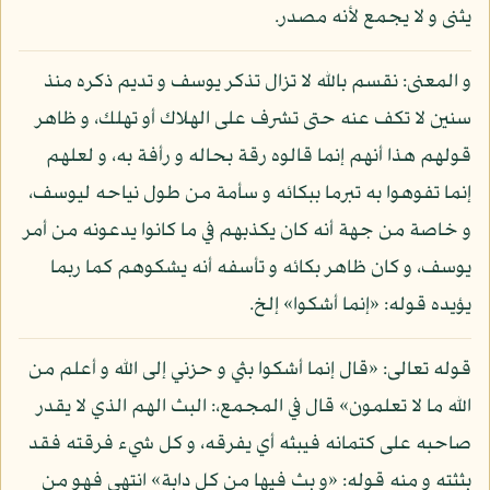
يثنى و لا يجمع لأنه مصدر.
و المعنى: نقسم بالله لا تزال تذكر يوسف و تديم ذكره منذ
سنين لا تكف عنه حتى تشرف على الهلاك أو تهلك، و ظاهر
قولهم هذا أنهم إنما قالوه رقة بحاله و رأفة به، و لعلهم
إنما تفوهوا به تبرما ببكائه و سأمة من طول نياحه ليوسف،
و خاصة من جهة أنه كان يكذبهم في ما كانوا يدعونه من أمر
يوسف، و كان ظاهر بكائه و تأسفه أنه يشكوهم كما ربما
يؤيده قوله: «إنما أشكوا» إلخ.
قوله تعالى: «قال إنما أشكوا بثي و حزني إلى الله و أعلم من
الله ما لا تعلمون» قال في المجمع،: البث الهم الذي لا يقدر
صاحبه على كتمانه فيبثه أي يفرقه، و كل شيء فرقته فقد
بثثته و منه قوله: «و بث فيها من كل دابة» انتهى فهو من