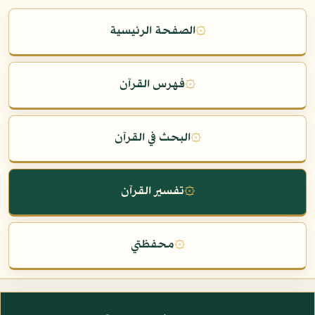
۞
الصفحة الرئيسية
۞
فهرس القرآن
۞
البحث في القرآن
۞
تفسير القرآن
۞
محفظتي