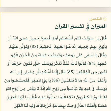
۞ التفسير
الميزان في تفسير القرآن
قَالَ بَلْ سَوَّلَتْ لَكُمْ أَنفُسُكُمْ أَمْرًا فَصَبْرٌ جَمِيلٌ عَسَى اللّهُ أَن
يَأْتِيَنِي بِهِمْ جَمِيعًا إِنَّهُ هُوَ الْعَلِيمُ الْحَكِيمُ (83) وَتَوَلَّى عَنْهُمْ
وَقَالَ يَا أَسَفَى عَلَى يُوسُفَ وَابْيَضَّتْ عَيْنَاهُ مِنَ الْحُزْنِ فَهُوَ
كَظِيمٌ (84) قَالُواْ تَالله تَفْتَأُ تَذْكُرُ يُوسُفَ حَتَّى تَكُونَ حَرَضًا أَوْ
تَكُونَ مِنَ الْهَالِكِينَ (85) قَالَ إِنَّمَا أَشْكُو بَثِّي وَحُزْنِي إِلَى اللّهِ
وَأَعْلَمُ مِنَ اللّهِ مَا لاَ تَعْلَمُونَ (86) يَا بَنِيَّ اذْهَبُواْ فَتَحَسَّسُواْ مِن
يُوسُفَ وَأَخِيهِ وَلاَ تَيْأَسُواْ مِن رَّوْحِ اللّهِ إِنَّهُ لاَ يَيْأَسُ مِن رَّوْحِ اللّهِ
إِلاَّ الْقَوْمُ الْكَافِرُونَ (87) فَلَمَّا دَخَلُواْ عَلَيْهِ قَالُواْ يَا أَيُّهَا الْعَزِيزُ
مَسَّنَا وَأَهْلَنَا الضُّرُّ وَجِئْنَا بِبِضَاعَةٍ مُّزْجَاةٍ فَأَوْفِ لَنَا الْكَيْلَ