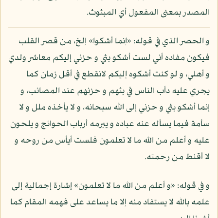
المصدر بمعنى المفعول أي المبثوث.
و الحصر الذي في قوله: «إنما أشكوا» إلخ، من قصر القلب
فيكون مفاده أني لست أشكو بثي و حزني إليكم معاشر ولدي
و أهلي، و لو كنت أشكوه إليكم لانقطع في أقل زمان كما
يجري عليه دأب الناس في بثهم و حزنهم عند المصائب، و
إنما أشكو بثي و حزني إلى الله سبحانه، و لا يأخذه ملل و لا
سأمة فيما يسأله عنه عباده و يبرمه أرباب الحوائج و يلحون
عليه و أعلم من الله ما لا تعلمون فلست أيأس من روحه و
لا أقنط من رحمته.
و في قوله: «و أعلم من الله ما لا تعلمون» إشارة إجمالية إلى
علمه بالله لا يستفاد منه إلا ما يساعد على فهمه المقام كما