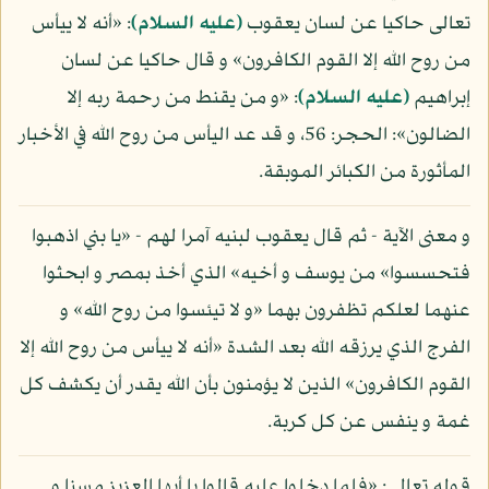
تعالى حاكيا عن لسان يعقوب
(عليه السلام)
: «أنه لا ييأس
من روح الله إلا القوم الكافرون» و قال حاكيا عن لسان
إبراهيم
(عليه السلام)
: «و من يقنط من رحمة ربه إلا
الضالون»: الحجر: 56، و قد عد اليأس من روح الله في الأخبار
المأثورة من الكبائر الموبقة.
و معنى الآية - ثم قال يعقوب لبنيه آمرا لهم - «يا بني اذهبوا
فتحسسوا» من يوسف و أخيه» الذي أخذ بمصر و ابحثوا
عنهما لعلكم تظفرون بهما «و لا تيئسوا من روح الله» و
الفرج الذي يرزقه الله بعد الشدة «أنه لا ييأس من روح الله إلا
القوم الكافرون» الذين لا يؤمنون بأن الله يقدر أن يكشف كل
غمة و ينفس عن كل كربة.
قوله تعالى: «فلما دخلوا عليه قالوا يا أيها العزيز مسنا و