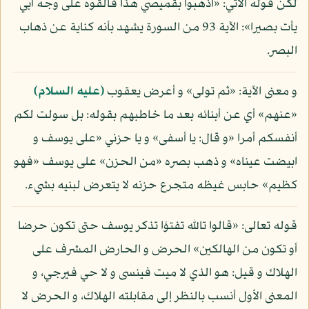
لكن قوله الآتي: «اذهبوا بقميصي هذا فألقوه على وجه أبي
يأت بصيرا»: الآية 93 من السورة يشهد بأنه كناية عن ذهاب
البصر.
و معنى الآية: «ثم تولى» و أعرض يعقوب
(عليه السلام)
«عنهم» أي عن أبنائه بعد ما خاطبهم بقوله: بل سولت لكم
أنفسكم أمرا «و قال: يا أسفى» و يا حزني «على يوسف و
ابيضت عيناه» و ذهب بصره «من الحزن» على يوسف «فهو
كظيم» حابس غيظه متجرع حزنه لا يتعرض لبنيه بشيء.
قوله تعالى: «قالوا تالله تفتؤا تذكر يوسف حتى تكون حرضا
أو تكون من الهالكين» الحرض و الحارض المشرف على
الهلاك و قيل: هو الذي لا ميت فينسى و لا حي فيرجي، و
المعنى الأول أنسب بالنظر إلى مقابلته الهلاك، و الحرض لا