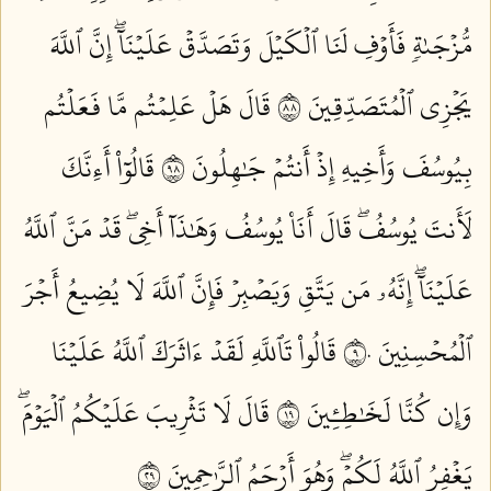
مُّزۡجَىٰةٖ فَأَوۡفِ لَنَا ٱلۡكَيۡلَ وَتَصَدَّقۡ عَلَيۡنَآۖ إِنَّ ٱللَّهَ
يَجۡزِي ٱلۡمُتَصَدِّقِينَ ٨٨
قَالَ هَلۡ عَلِمۡتُم مَّا فَعَلۡتُم
بِيُوسُفَ وَأَخِيهِ إِذۡ أَنتُمۡ جَٰهِلُونَ ٨٩
قَالُوٓاْ أَءِنَّكَ
لَأَنتَ يُوسُفُۖ قَالَ أَنَا۠ يُوسُفُ وَهَٰذَآ أَخِيۖ قَدۡ مَنَّ ٱللَّهُ
عَلَيۡنَآۖ إِنَّهُۥ مَن يَتَّقِ وَيَصۡبِرۡ فَإِنَّ ٱللَّهَ لَا يُضِيعُ أَجۡرَ
ٱلۡمُحۡسِنِينَ ٩٠
قَالُواْ تَٱللَّهِ لَقَدۡ ءَاثَرَكَ ٱللَّهُ عَلَيۡنَا
وَإِن كُنَّا لَخَٰطِـِٔينَ ٩١
قَالَ لَا تَثۡرِيبَ عَلَيۡكُمُ ٱلۡيَوۡمَۖ
يَغۡفِرُ ٱللَّهُ لَكُمۡۖ وَهُوَ أَرۡحَمُ ٱلرَّٰحِمِينَ ٩٢