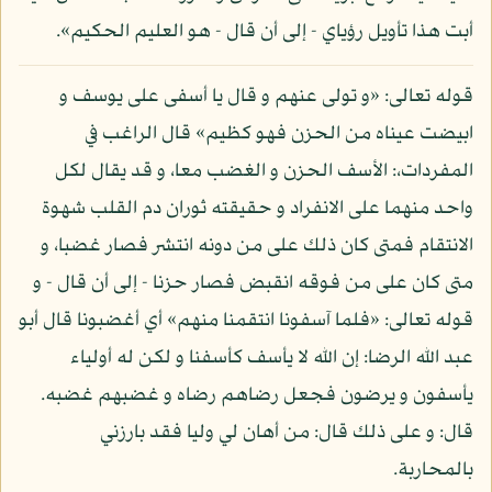
أبت هذا تأويل رؤياي - إلى أن قال - هو العليم الحكيم».
قوله تعالى: «و تولى عنهم و قال يا أسفى على يوسف و
ابيضت عيناه من الحزن فهو كظيم» قال الراغب في
المفردات،: الأسف الحزن و الغضب معا، و قد يقال لكل
واحد منهما على الانفراد و حقيقته ثوران دم القلب شهوة
الانتقام فمتى كان ذلك على من دونه انتشر فصار غضبا، و
متى كان على من فوقه انقبض فصار حزنا - إلى أن قال - و
قوله تعالى: «فلما آسفونا انتقمنا منهم» أي أغضبونا قال أبو
عبد الله الرضا: إن الله لا يأسف كأسفنا و لكن له أولياء
يأسفون و يرضون فجعل رضاهم رضاه و غضبهم غضبه.
قال: و على ذلك قال: من أهان لي وليا فقد بارزني
بالمحاربة.