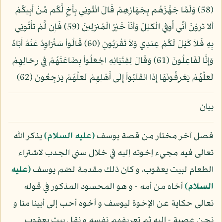
(58) وَلَمَّا جَهَّزَهُم بِجَهَازِهِمْ قَالَ ائْتُونِي بِأَخٍ لَّكُم مِّنْ أَبِيكُمْ
أَلاَ تَرَوْنَ أَنِّي أُوفِي الْكَيْلَ وَأَنَاْ خَيْرُ الْمُنزِلِينَ (59) فَإِن لَّمْ تَأْتُونِي
بِهِ فَلاَ كَيْلَ لَكُمْ عِندِي وَلاَ تَقْرَبُونِ (60) قَالُواْ سَنُرَاوِدُ عَنْهُ أَبَاهُ
وَإِنَّا لَفَاعِلُونَ (61) وَقَالَ لِفِتْيَانِهِ اجْعَلُواْ بِضَاعَتَهُمْ فِي رِحَالِهِمْ
لَعَلَّهُمْ يَعْرِفُونَهَا إِذَا انقَلَبُواْ إِلَى أَهْلِهِمْ لَعَلَّهُمْ يَرْجِعُونَ (62)
بيان
فصل آخر مختار من قصة يوسف
(عليه السلام)
يذكر الله
تعالى فيه مجيء إخوته إليه في خلال سني الجدب لاشتراء
الطعام لبيت يعقوب، و كان ذلك مقدمة لضم يوسف
(عليه
السلام)
أخاه من أمه - و هو المحسود المذكور في قوله
تعالى حكاية عن الإخوة ليوسف و أخوه أحب إلى أبينا منا و
نحن عصبة - إليه ثم تعريفهم نفسه و نقل بيت يعقوب