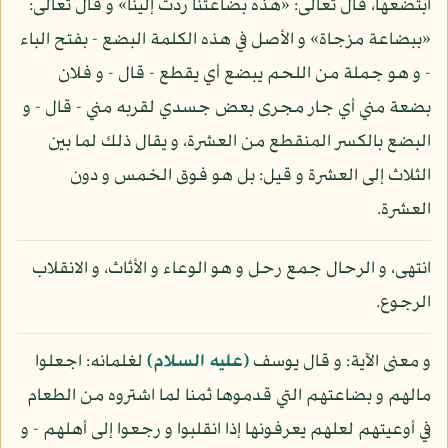
ابتضعها، قال تعالى: «هذه بضاعتنا ردت إلينا» و قال تعالى:
«ببضاعة مزجاة» و الأصل في هذه الكلمة البضع - بفتح الباء
- و هو جملة من اللحم يبضع أي يقطع - قال - و فلان
بضعة مني أي جار مجرى بعض جسدي لقربه مني - قال - و
البضع بالكسر المنقطع من العشرة، و يقال ذلك لما بين
الثلاث إلى العشرة و قيل: بل هو فوق الخمس و دون
العشرة.
انتهى، و الرحال جمع رحل و هو الوعاء و الأثاث، و الانقلاب
الرجوع.
و معنى الآية: و قال يوسف
(عليه السلام)
لغلمانه: اجعلوا
مالهم و بضاعتهم التي قدموها ثمنا لما اشتروه من الطعام
في أوعيتهم لعلهم يعرفونها إذا انقلبوا و رجعوا إلى أهلهم - و