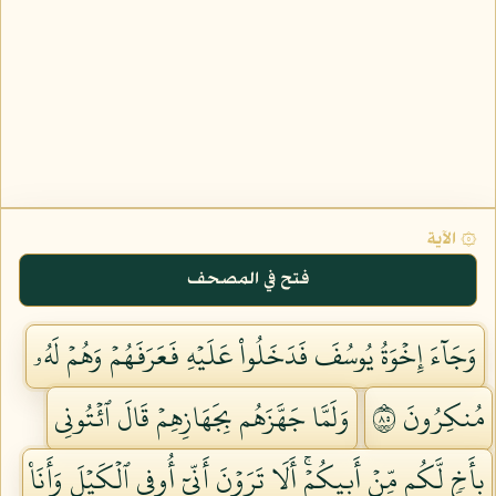
۞ الآية
فتح في المصحف
وَجَآءَ إِخۡوَةُ يُوسُفَ فَدَخَلُواْ عَلَيۡهِ فَعَرَفَهُمۡ وَهُمۡ لَهُۥ
مُنكِرُونَ ٥٨
وَلَمَّا جَهَّزَهُم بِجَهَازِهِمۡ قَالَ ٱئۡتُونِي
بِأَخٖ لَّكُم مِّنۡ أَبِيكُمۡۚ أَلَا تَرَوۡنَ أَنِّيٓ أُوفِي ٱلۡكَيۡلَ وَأَنَا۠