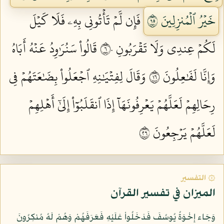
خَيۡرُ ٱلۡمُنزِلِينَ ٥٩
فَإِن لَّمۡ تَأۡتُونِي بِهِۦ فَلَا كَيۡلَ
لَكُمۡ عِندِي وَلَا تَقۡرَبُونِ ٦٠
قَالُواْ سَنُرَٰوِدُ عَنۡهُ أَبَاهُ
وَإِنَّا لَفَٰعِلُونَ ٦١
وَقَالَ لِفِتۡيَٰنِهِ ٱجۡعَلُواْ بِضَٰعَتَهُمۡ فِي
رِحَالِهِمۡ لَعَلَّهُمۡ يَعۡرِفُونَهَآ إِذَا ٱنقَلَبُوٓاْ إِلَىٰٓ أَهۡلِهِمۡ
لَعَلَّهُمۡ يَرۡجِعُونَ ٦٢
۞ التفسير
الميزان في تفسير القرآن
وَجَاء إِخْوَةُ يُوسُفَ فَدَخَلُواْ عَلَيْهِ فَعَرَفَهُمْ وَهُمْ لَهُ مُنكِرُونَ