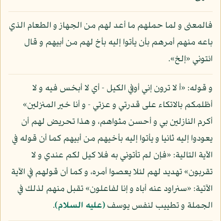
فالمعنى و لما حملهم ما أعد لهم من الجهاز و الطعام الذي
باعه منهم أمرهم بأن يأتوا إليه بأخ لهم من أبيهم و قال
ائتوني «إلخ».
و قوله: «أ لا ترون إني أوفي الكيل - أي لا أبخس فيه و لا
أظلمكم بالاتكاء على قدرتي و عزتي - و أنا خير المنزلين»
أكرم النازلين بي و أحسن مثواهم، و هذا تحريض لهم أن
يعودوا إليه ثانيا و يأتوا إليه بأخيهم من أبيهم كما أن قوله في
الآية التالية: «فإن لم تأتوني به فلا كيل لكم عندي و لا
تقربون» تهديد لهم لئلا يعصوا أمره، و كما أن قولهم في الآية
الآتية: «سنراود عنه أباه و إنا لفاعلون» تقبل منهم لذلك في
الجملة و تطييب لنفس يوسف
(عليه السلام)
.