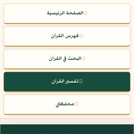
۞
الصفحة الرئيسية
۞
فهرس القرآن
۞
البحث في القرآن
۞
تفسير القرآن
۞
محفظتي