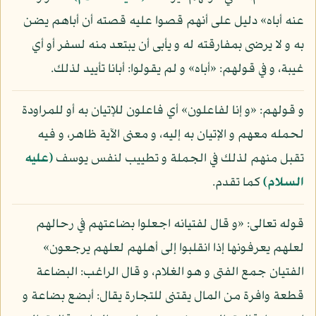
عنه أباه» دليل على أنهم قصوا عليه قصته أن أباهم يضن
به و لا يرضى بمفارقته له و يأبى أن يبتعد منه لسفر أو أي
غيبة، و في قولهم: «أباه» و لم يقولوا: أبانا تأييد لذلك.
و قولهم: «و إنا لفاعلون» أي فاعلون للإتيان به أو للمراودة
لحمله معهم و الإتيان به إليه، و معنى الآية ظاهر، و فيه
تقبل منهم لذلك في الجملة و تطييب لنفس يوسف
(عليه
السلام)
كما تقدم.
قوله تعالى: «و قال لفتيانه اجعلوا بضاعتهم في رحالهم
لعلهم يعرفونها إذا انقلبوا إلى أهلهم لعلهم يرجعون»
الفتيان جمع الفتى و هو الغلام، و قال الراغب: البضاعة
قطعة وافرة من المال يقتنى للتجارة يقال: أبضع بضاعة و