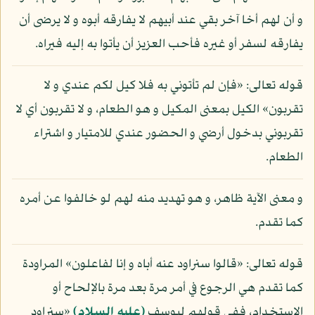
و أن لهم أخا آخر بقي عند أبيهم لا يفارقه أبوه و لا يرضى أن
يفارقه لسفر أو غيره فأحب العزيز أن يأتوا به إليه فيراه.
قوله تعالى: «فإن لم تأتوني به فلا كيل لكم عندي و لا
تقربون» الكيل بمعنى المكيل و هو الطعام، و لا تقربون أي لا
تقربوني بدخول أرضي و الحضور عندي للامتيار و اشتراء
الطعام.
و معنى الآية ظاهر، و هو تهديد منه لهم لو خالفوا عن أمره
كما تقدم.
قوله تعالى: «قالوا سنراود عنه أباه و إنا لفاعلون» المراودة
كما تقدم هي الرجوع في أمر مرة بعد مرة بالإلحاح أو
الاستخدام، ففي قولهم ليوسف
(عليه السلام)
«سنراود