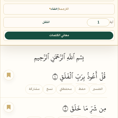
الترجمة
إخفاء
▾
آية
انتقل
معاني الكلمات
بِسۡمِ ٱللَّهِ ٱلرَّحۡمَٰنِ ٱلرَّحِيمِ
قُلۡ
أَعُوذُ
بِرَبِّ
ٱلۡفَلَقِ
١
التفسير
حفظ
محفظتي
نسخ
مشاركة
مِن
شَرِّ
مَا
خَلَقَ
٢