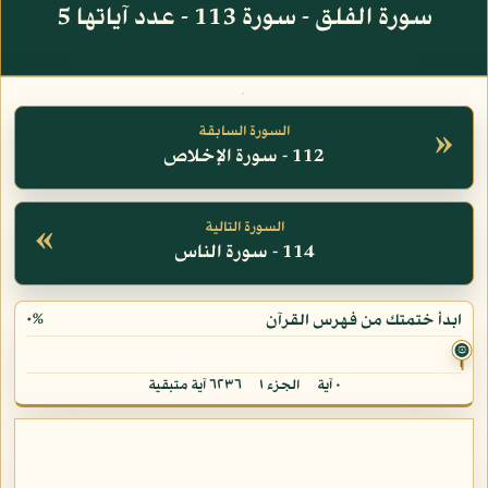
سورة الفلق - سورة 113 - عدد آياتها 5
»
السورة السابقة
112 - سورة الإخلاص
«
السورة التالية
114 - سورة الناس
٠%
ابدأ ختمتك من فهرس القرآن
۞
٠ آية
الجزء ١
٦٢٣٦ آية متبقية