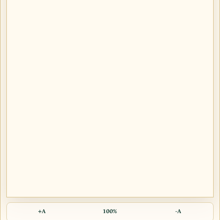
A+
100%
A-