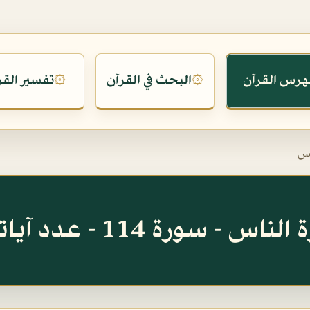
هرس القرآن
البحث في القرآن
تفسير القر
۞
۞
اس
اس - سورة 114 - عدد آياتها 6