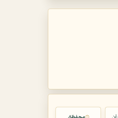
آن
محفظتي
۞