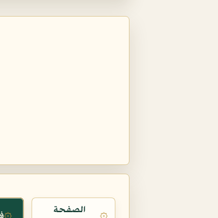
الصفحة
ف
۞
۞