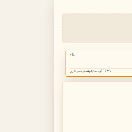
٠%
٦٢٣٦ آية متبقية
حتى ختم القرآن