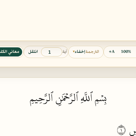
آية
100%
A+
انتقل
معاني الكل
الترجمة
إخفاء
▾
بِسۡمِ ٱللَّهِ ٱلرَّحۡمَٰنِ ٱلرَّحِيمِ
سِ
١