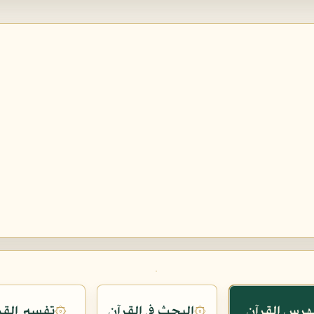
هرس القرآن
البحث في القرآن
تفسير القر
۞
۞