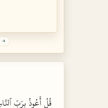
A-
قُلۡ
أَعُوذُ
بِرَبِّ
ٱلنَّا