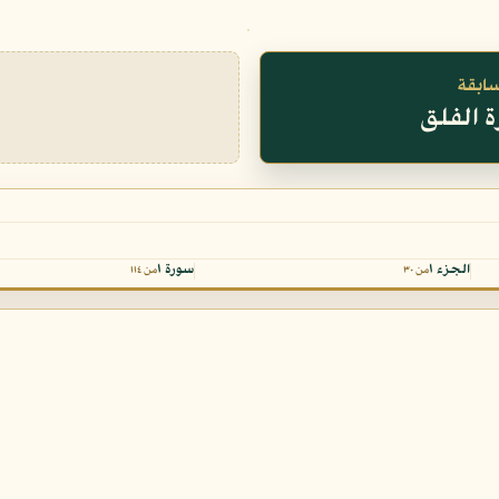
سابقة
الجزء ١
سورة ١
من ٣٠
من ١١٤