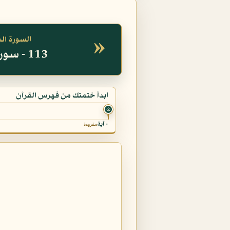
»
السورة ال
113 - سورة الفلق
ابدأ ختمتك من فهرس القرآن
۞
٠ آية
مقروءة