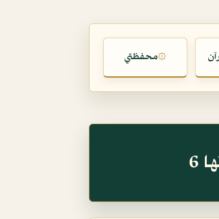
آن
محفظتي
۞