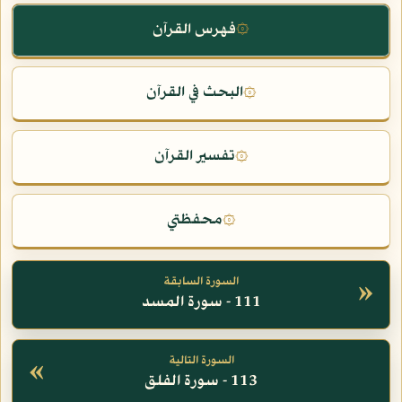
فهرس القرآن
۞
البحث في القرآن
۞
تفسير القرآن
۞
محفظتي
۞
»
السورة السابقة
111 - سورة المسد
«
السورة التالية
113 - سورة الفلق