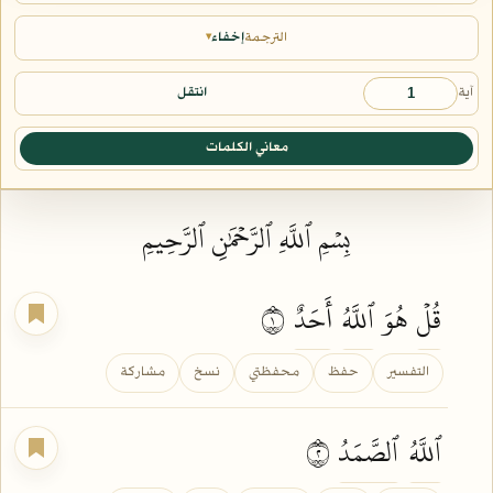
الترجمة
إخفاء
▾
آية
انتقل
معاني الكلمات
بِسۡمِ ٱللَّهِ ٱلرَّحۡمَٰنِ ٱلرَّحِيمِ
قُلۡ
هُوَ
ٱللَّهُ
أَحَدٌ
١
التفسير
حفظ
محفظتي
نسخ
مشاركة
ٱللَّهُ
ٱلصَّمَدُ
٢