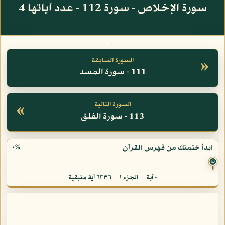
سورة الإخلاص - سورة 112 - عدد آياتها 4
»
السورة السابقة
111 - سورة المسد
«
السورة التالية
113 - سورة الفلق
٠%
ابدأ ختمتك من فهرس القرآن
۞
٠ آية
الجزء ١
٦٢٣٦ آية متبقية