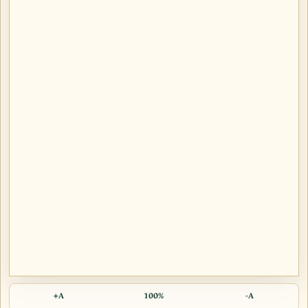
A+
100%
A-