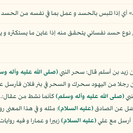
 أي إذا تلبس بالحسد و عمل بما في نفسه من الحسد بتر
ئن نوع حسد نفساني يتحقق منه إذا عاين ما يستكثره و 
ن زيد بن أسلم قال: سحر النبي
(صلى الله عليه وآله وس
ن رجلا من اليهود سحرك و السحر في بئر فلان فأرسل عل
نبي
(صلى الله عليه وآله وسلم)
كأنما نشط من عقال:. أ
فضل عن الصادق
(عليه السلام)
: مثله و في هذا المعنى 
نه أرسل مع علي
(عليه السلام)
زبيرا و عمارا و فيه رواي