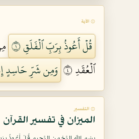
۞ الآية
قُلۡ أَعُوذُ بِرَبِّ ٱلۡفَلَقِ ١
مِن
ٱلۡعُقَدِ ٤
وَمِن شَرِّ حَاسِدٍ إِذ
۞ التفسير
الميزان في تفسير القرآن