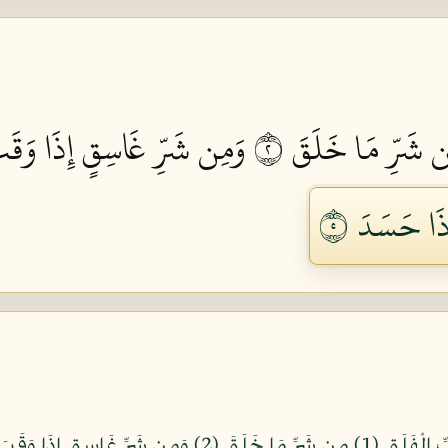
 شَرِّ مَا خَلَقَ ٢
وَمِن شَرِّ غَاسِقٍ إِذَا وَقَب
َا حَسَدَ ٥