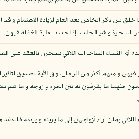
و قيل: المراد بالغاسق كل هاجم يهجم بشره كائنا ما ك
 خلق من ذكر الخاص بعد العام لزيادة الاهتمام و قد اهت
 السحرة و شر الحاسد إذا حسد لغلبة الغفلة فيهن.
قد» أي النساء الساحرات اللاتي يسحرن بالعقد على المس
يهن و منهم أكثر من الرجال، و في الآية تصديق لتأثير 
ن منهما ما يفرقون به بين المرء و زوجه و ما هم بضاري
ء اللاتي يملن آراء أزواجهن إلى ما يرينه و يردنه فالعقد 