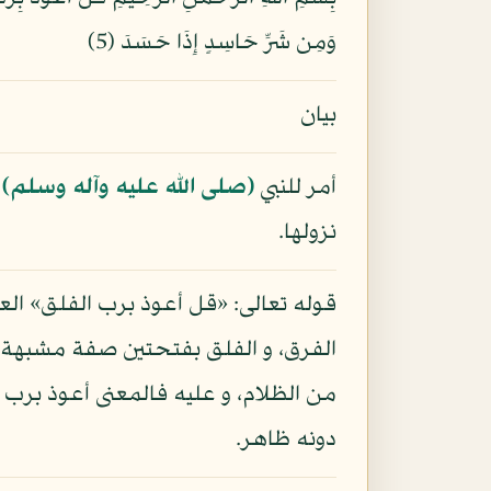
وَمِن شَرِّ حَاسِدٍ إِذَا حَسَدَ (5)
بيان
أمر للنبي
(صلى الله عليه وآله وسلم)
أ
نزولها.
قوله تعالى: «قل أعوذ برب الفلق» الع
الفرق، و الفلق بفتحتين صفة مشبهة
من الظلام، و عليه فالمعنى أعوذ برب 
دونه ظاهر.