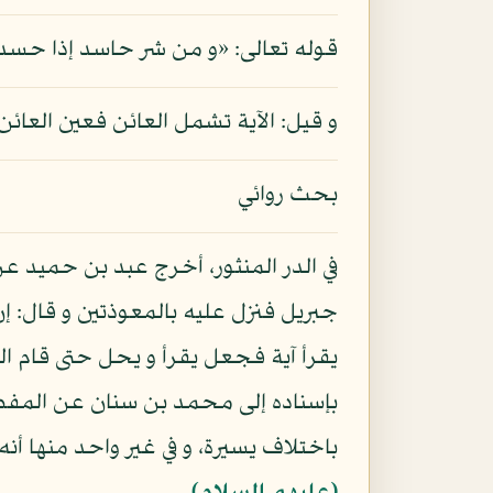
قوله تعالى: «و من شر حاسد إذا حسد»
و قيل: الآية تشمل العائن فعين العا
بحث روائي
في الدر المنثور، أخرج عبد بن حميد ع
جبريل فنزل عليه بالمعوذتين و قال: إ
يقرأ آية فجعل يقرأ و يحل حتى قام ال
بإسناده إلى محمد بن سنان عن الم
باختلاف يسيرة، و في غير واحد منها أ