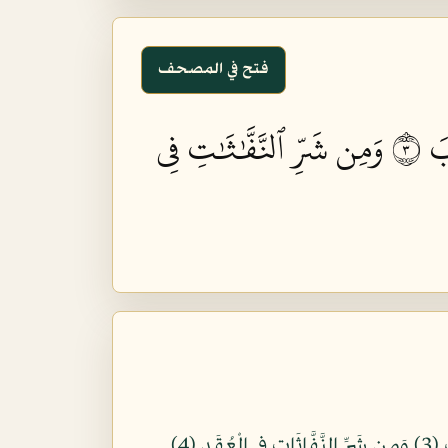
فتح في المصحف
َ ٣
وَمِن شَرِّ ٱلنَّفَّٰثَٰتِ فِي
بِسْمِ اللّهِ الرَّحْمنِ الرَّحِيمِ قُلْ أَعُوذُ بِرَبِّ الْفَلَقِ (1) مِن شَرِّ مَا خَلَقَ (2) وَمِن شَرِّ غَاسِقٍ إِذَا وَقَبَ (3) وَمِن شَرِّ النَّفَّاثَاتِ فِي الْعُقَدِ (4)