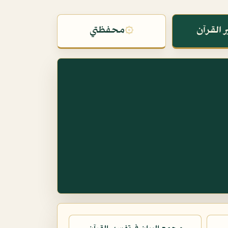
 القرآن
۞
محفظتي