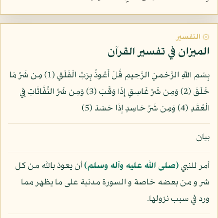
۞ التفسير
الميزان في تفسير القرآن
بِسْمِ اللّهِ الرَّحْمنِ الرَّحِيمِ قُلْ أَعُوذُ بِرَبِّ الْفَلَقِ (1) مِن شَرِّ مَا
خَلَقَ (2) وَمِن شَرِّ غَاسِقٍ إِذَا وَقَبَ (3) وَمِن شَرِّ النَّفَّاثَاتِ فِي
الْعُقَدِ (4) وَمِن شَرِّ حَاسِدٍ إِذَا حَسَدَ (5)
بيان
أمر للنبي
(صلى الله عليه وآله وسلم)
أن يعوذ بالله من كل
شر و من بعضه خاصة و السورة مدنية على ما يظهر مما
ورد في سبب نزولها.