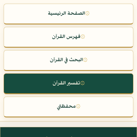
۞
الصفحة الرئيسية
۞
فهرس القرآن
۞
البحث في القرآن
۞
تفسير القرآن
۞
محفظتي