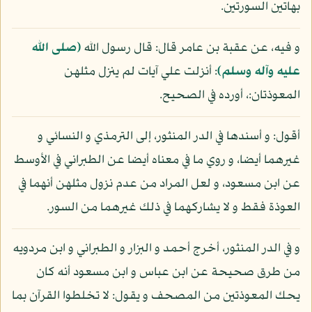
بهاتين السورتين.
و فيه، عن عقبة بن عامر قال: قال رسول الله
(صلى الله
عليه وآله وسلم)
: أنزلت علي آيات لم ينزل مثلهن
المعوذتان:، أورده في الصحيح.
أقول: و أسندها في الدر المنثور، إلى الترمذي و النسائي و
غيرهما أيضا، و روي ما في معناه أيضا عن الطبراني في الأوسط
عن ابن مسعود، و لعل المراد من عدم نزول مثلهن أنهما في
العوذة فقط و لا يشاركهما في ذلك غيرهما من السور.
و في الدر المنثور، أخرج أحمد و البزار و الطبراني و ابن مردويه
من طرق صحيحة عن ابن عباس و ابن مسعود أنه كان
يحك المعوذتين من المصحف و يقول: لا تخلطوا القرآن بما