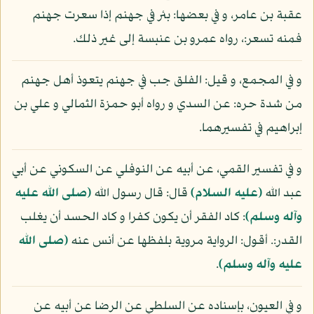
عقبة بن عامر، و في بعضها: بئر في جهنم إذا سعرت جهنم
فمنه تسعر:، رواه عمرو بن عنبسة إلى غير ذلك.
و في المجمع، و قيل: الفلق جب في جهنم يتعوذ أهل جهنم
من شدة حره: عن السدي و رواه أبو حمزة الثمالي و علي بن
إبراهيم في تفسيرهما.
و في تفسير القمي، عن أبيه عن النوفلي عن السكوني عن أبي
عبد الله
(عليه السلام)
قال: قال رسول الله
(صلى الله عليه
وآله وسلم)
: كاد الفقر أن يكون كفرا و كاد الحسد أن يغلب
القدر:. أقول: الرواية مروية بلفظها عن أنس عنه
(صلى الله
عليه وآله وسلم)
.
و في العيون، بإسناده عن السلطي عن الرضا عن أبيه عن