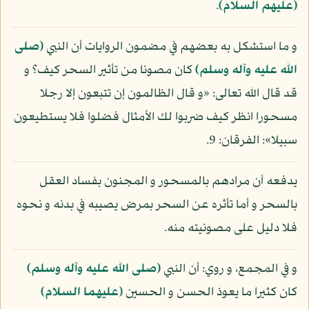
(عليهم السلام)
.
و ما استشكل به بعضهم في مضمون الروايات أن النبي
(صلى
الله عليه وآله وسلم)
كان مصونا من تأثير السحر كيف؟ و
قد قال الله تعالى: «و قال الظالمون إن تتبعون إلا رجلا
مسحورا انظر كيف ضربوا لك الأمثال فضلوا فلا يستطيعون
سبيلا»: الفرقان: 9.
يدفعه أن مرادهم بالمسحور و المجنون بفساد العقل
بالسحر و أما تأثره عن السحر بمرض يصيبه في بدنه و نحوه
فلا دليل على مصونيته منه.
و في المجمع، و روي: أن النبي
(صلى الله عليه وآله وسلم)
كان كثيرا ما يعوذ الحسن و الحسين
(عليهما السلام)