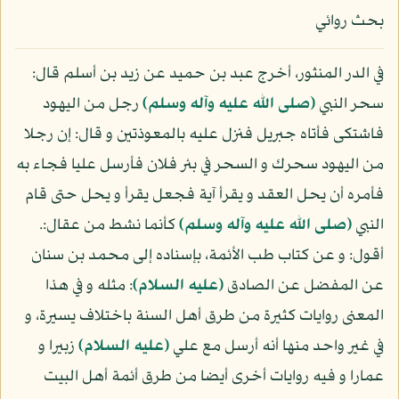
بحث روائي
في الدر المنثور، أخرج عبد بن حميد عن زيد بن أسلم قال:
سحر النبي
(صلى الله عليه وآله وسلم)
رجل من اليهود
فاشتكى فأتاه جبريل فنزل عليه بالمعوذتين و قال: إن رجلا
من اليهود سحرك و السحر في بئر فلان فأرسل عليا فجاء به
فأمره أن يحل العقد و يقرأ آية فجعل يقرأ و يحل حتى قام
النبي
(صلى الله عليه وآله وسلم)
كأنما نشط من عقال:.
أقول: و عن كتاب طب الأئمة، بإسناده إلى محمد بن سنان
عن المفضل عن الصادق
(عليه السلام)
: مثله و في هذا
المعنى روايات كثيرة من طرق أهل السنة باختلاف يسيرة، و
في غير واحد منها أنه أرسل مع علي
(عليه السلام)
زبيرا و
عمارا و فيه روايات أخرى أيضا من طرق أئمة أهل البيت