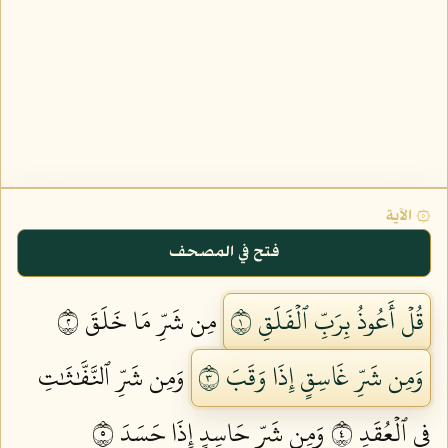
۞ الآية
فتح في المصحف
قُلۡ أَعُوذُ بِرَبِّ ٱلۡفَلَقِ ١
مِن شَرِّ مَا خَلَقَ ٢
وَمِن شَرِّ غَاسِقٍ إِذَا وَقَبَ ٣
وَمِن شَرِّ ٱلنَّفَّٰثَٰتِ
فِي ٱلۡعُقَدِ ٤
وَمِن شَرِّ حَاسِدٍ إِذَا حَسَدَ ٥