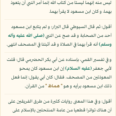
ليس منه إنهما ليستا من كتاب الله إنما أمر النبي أن يتعوذ
بهما، و كان ابن مسعود لا يقرأ بهما.
أقول: ثم قال السيوطي قال البزار: و لم يتابع ابن مسعود
أحد من الصحابة و قد صح عن النبي
(صلى الله عليه وآله
وسلم)
أنه قرأ بهما في الصلاة و قد أثبتنا في المصحف انتهى.
و في تفسير القمي، بإسناده عن أبي بكر الحضرمي قال: قلت
لأبي جعفر
(عليه السلام)
إن ابن مسعود كان يمحو
المعوذتين من المصحف. فقال: كان أبي يقول: إنما فعل
ذلك ابن مسعود برأيه و هو
" هماظ "
من القرآن.
أقول: و في هذا المعنى روايات كثيرة من طرق الفريقين على
أن هناك تواترا قطعيا من عامة المنتحلين بالإسلام على