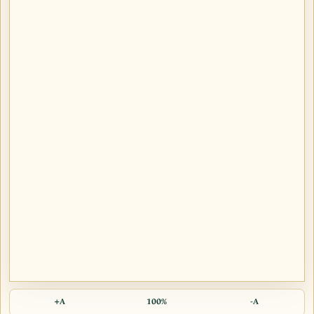
A+
100%
A-