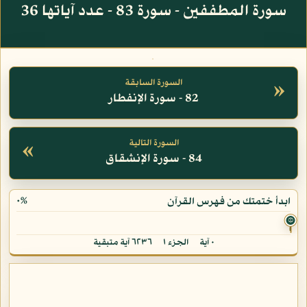
سورة المطففين - سورة 83 - عدد آياتها 36
»
السورة السابقة
82 - سورة الإنفطار
«
السورة التالية
84 - سورة الإنشقاق
٠%
ابدأ ختمتك من فهرس القرآن
۞
٠ آية
الجزء ١
٦٢٣٦ آية متبقية