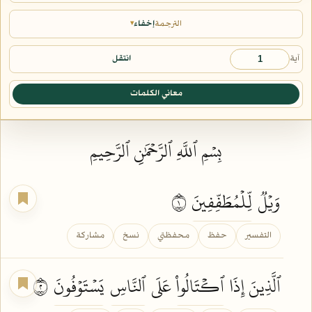
الترجمة
إخفاء
▾
آية
انتقل
معاني الكلمات
بِسۡمِ ٱللَّهِ ٱلرَّحۡمَٰنِ ٱلرَّحِيمِ
وَيۡلٞ
لِّلۡمُطَفِّفِينَ
١
التفسير
حفظ
محفظتي
نسخ
مشاركة
ٱلَّذِينَ إِذَا
ٱكۡتَالُواْ
عَلَى
ٱلنَّاسِ
يَسۡتَوۡفُونَ
٢