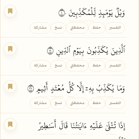
وَيۡلٞ يَوۡمَئِذٖ
لِّلۡمُكَذِّبِينَ
١٠
التفسير
حفظ
محفظتي
نسخ
مشاركة
ٱلَّذِينَ
يُكَذِّبُونَ
بِيَوۡمِ
ٱلدِّينِ
١١
التفسير
حفظ
محفظتي
نسخ
مشاركة
وَمَا
يُكَذِّبُ
بِهِۦٓ إِلَّا
كُلُّ
مُعۡتَدٍ
أَثِيمٍ
١٢
التفسير
حفظ
محفظتي
نسخ
مشاركة
إِذَا
تُتۡلَىٰ
عَلَيۡهِ
ءَايَٰتُنَا
قَالَ
أَسَٰطِيرُ