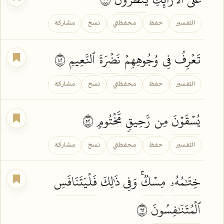
التفسير
حفظ
محفظتي
نسخ
مشاركة
تَعۡرِفُ
فِي
وُجُوهِهِمۡ
نَضۡرَةَ
ٱلنَّعِيمِ
٢٤
التفسير
حفظ
محفظتي
نسخ
مشاركة
يُسۡقَوۡنَ
مِن
رَّحِيقٖ
مَّخۡتُومٍ
٢٥
التفسير
حفظ
محفظتي
نسخ
مشاركة
خِتَٰمُهُۥ
مِسۡكٞۚ
وَفِي ذَٰلِكَ
فَلۡيَتَنَافَسِ
ٱلۡمُتَنَٰفِسُونَ
٢٦