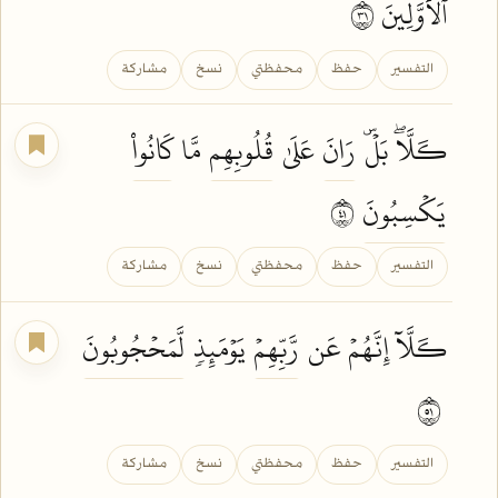
ٱلۡأَوَّلِينَ ١٣
التفسير
حفظ
محفظتي
نسخ
مشاركة
كـَلَّاۖ بَلۡۜ
رَانَ
عَلَىٰ
قُلُوبِهِم
مَّا
كَانُواْ
يَكۡسِبُونَ
١٤
التفسير
حفظ
محفظتي
نسخ
مشاركة
كـَلَّآ إِنَّهُمۡ عَن
رَّبِّهِمۡ
يَوۡمَئِذٖ
لَّمَحۡجُوبُونَ
١٥
التفسير
حفظ
محفظتي
نسخ
مشاركة