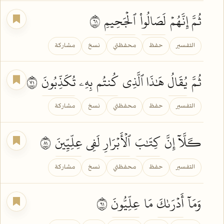
ثُمَّ إِنَّهُمۡ
لَصَالُواْ
ٱلۡجَحِيمِ
١٦
التفسير
حفظ
محفظتي
نسخ
مشاركة
ثُمَّ
يُقَالُ
هَٰذَا ٱلَّذِي
كُنتُم
بِهِۦ
تُكَذِّبُونَ
١٧
التفسير
حفظ
محفظتي
نسخ
مشاركة
كـَلَّآ إِنَّ
كِتَٰبَ
ٱلۡأَبۡرَارِ
لَفِي
عِلِّيِّينَ
١٨
التفسير
حفظ
محفظتي
نسخ
مشاركة
وَمَآ
أَدۡرَىٰكَ
مَا
عِلِّيُّونَ
١٩