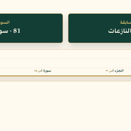
سابقة
السورة
81 - سورة التكوير
الجزء ١
سورة ١
من ٣٠
من ١١٤