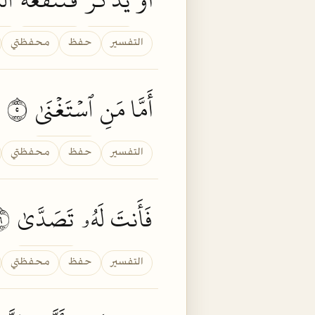
التفسير
حفظ
محفظتي
أَمَّا مَنِ
ٱسۡتَغۡنَىٰ
٥
التفسير
حفظ
محفظتي
فَأَنتَ لَهُۥ
تَصَدَّىٰ
٦
التفسير
حفظ
محفظتي