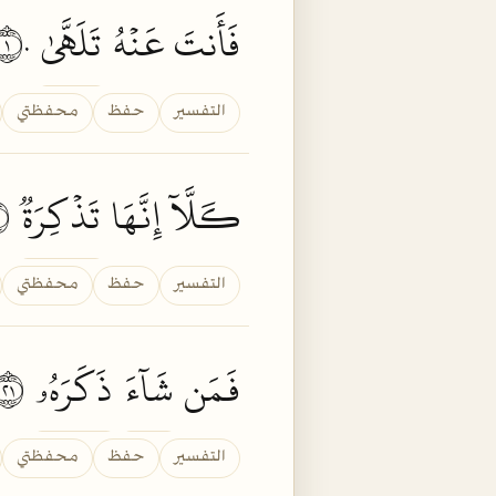
فَأَنتَ عَنۡهُ
تَلَهَّىٰ
١٠
التفسير
حفظ
محفظتي
كـَلَّآ إِنَّهَا
تَذۡكِرَةٞ
١١
التفسير
حفظ
محفظتي
فَمَن
شَآءَ
ذَكَرَهُۥ
١٢
التفسير
حفظ
محفظتي