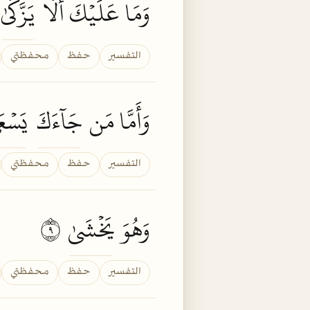
وَمَا عَلَيۡكَ أَلَّا
يَزَّكَّىٰ
التفسير
حفظ
محفظتي
وَأَمَّا مَن
جَآءَكَ
يَسۡعَ
التفسير
حفظ
محفظتي
وَهُوَ
يَخۡشَىٰ
٩
التفسير
حفظ
محفظتي