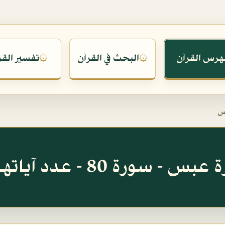
هرس القرآن
البحث في القرآن
تفسير القر
۞
۞
س
س - سورة 80 - عدد آياتها 42