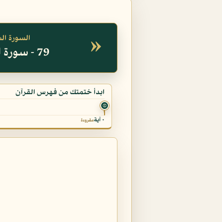
»
السورة ال
79 - سورة النازعات
ابدأ ختمتك من فهرس القرآن
۞
٠ آية
مقروءة