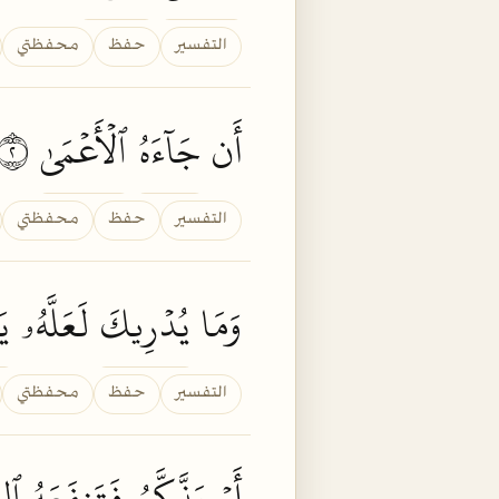
التفسير
حفظ
محفظتي
أَن
جَآءَهُ
ٱلۡأَعۡمَىٰ
٢
التفسير
حفظ
محفظتي
وَمَا
يُدۡرِيكَ
لَعَلَّهُۥ
يَز
التفسير
حفظ
محفظتي
أَوۡ
يَذَّكَّرُ
فَتَنفَعَهُ
ٱلذ