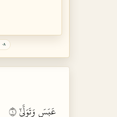
A-
عَبَسَ
وَتَوَلَّىٰٓ
١