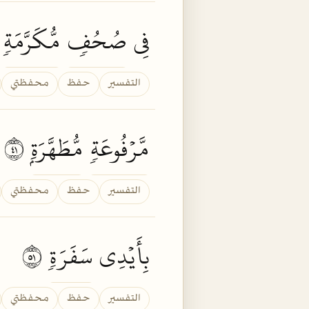
فِي
صُحُفٖ
مُّكَرَّمَةٖ
٣
التفسير
حفظ
محفظتي
مَّرۡفُوعَةٖ
مُّطَهَّرَةِۭ
١٤
التفسير
حفظ
محفظتي
بِأَيۡدِي
سَفَرَةٖ
١٥
التفسير
حفظ
محفظتي