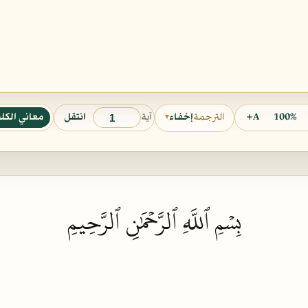
آية
100%
A+
انتقل
معاني الكل
الترجمة
إخفاء
▾
بِسۡمِ ٱللَّهِ ٱلرَّحۡمَٰنِ ٱلرَّحِيمِ