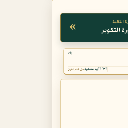
«
 التالية
٠%
٦٢٣٦ آية متبقية
حتى ختم القرآن