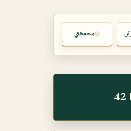
آن
محفظتي
۞