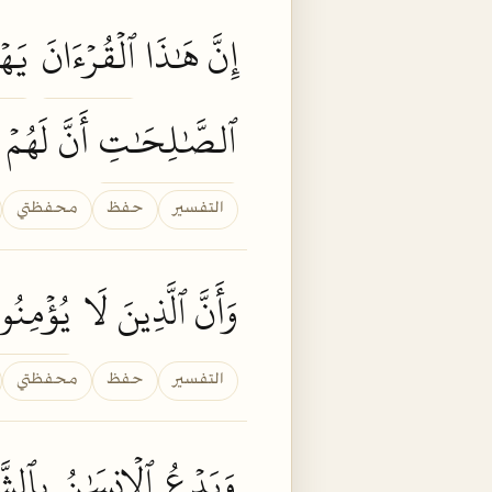
إِنَّ هَٰذَا
ٱلۡقُرۡءَانَ
يَه
ٱلصَّٰلِحَٰتِ
أَنَّ لَهُمۡ
التفسير
حفظ
محفظتي
وَأَنَّ ٱلَّذِينَ لَا
يُؤۡمِنُو
التفسير
حفظ
محفظتي
وَيَدۡعُ
ٱلۡإِنسَٰنُ
بِٱلشَّ