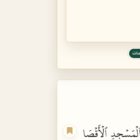
مات
لۡمَسۡجِدِ
ٱلۡأَقۡصَا