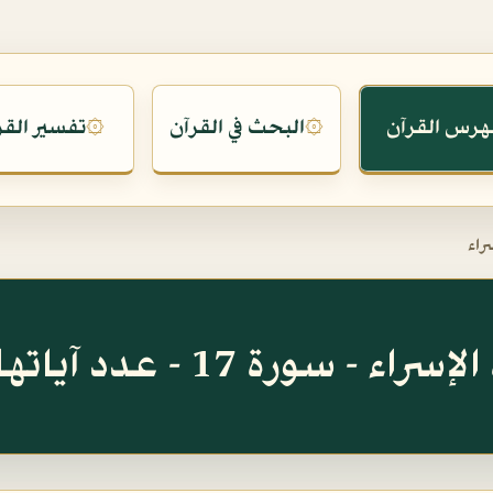
هرس القرآن
البحث في القرآن
تفسير القر
۞
۞
راء
اء - سورة 17 - عدد آياتها 111