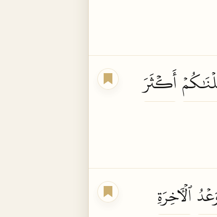
ۡنَٰكُمۡ
أَكۡثَرَ
َعۡدُ
ٱلۡأٓخِرَةِ