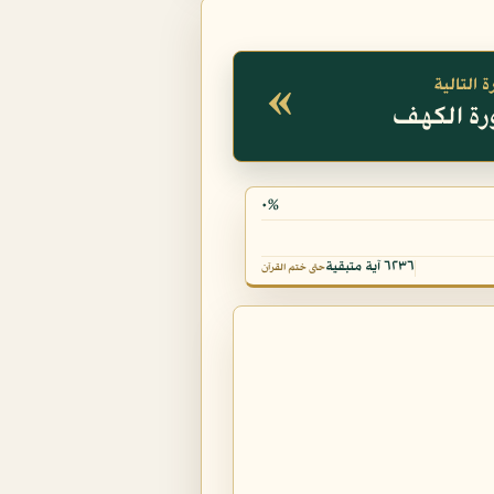
«
 التالية
٠%
٦٢٣٦ آية متبقية
حتى ختم القرآن