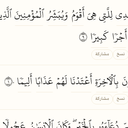
ۡدِي
لِلَّتِي هِيَ
أَقۡوَمُ
وَيُبَشِّرُ
ٱلۡمُؤۡمِنِينَ
ٱلَّذِ
أَجۡرٗا
كَبِيرٗا
٩
نسخ
مشاركة
نَ
بِٱلۡأٓخِرَةِ
أَعۡتَدۡنَا
لَهُمۡ
عَذَابًا
أَلِيمٗا
١٠
نسخ
مشاركة
رِّ
دُعَآءَهُۥ
بِٱلۡخَيۡرِۖ
وَكَانَ
ٱلۡإِنسَٰنُ
عَجُولٗا
١١