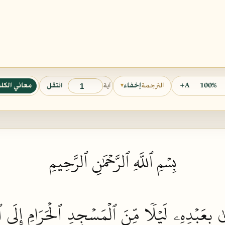
آية
100%
A+
انتقل
معاني الكل
الترجمة
إخفاء
▾
بِسۡمِ ٱللَّهِ ٱلرَّحۡمَٰنِ ٱلرَّحِيمِ
ٰ
بِعَبۡدِهِۦ
لَيۡلٗا
مِّنَ
ٱلۡمَسۡجِدِ
ٱلۡحَرَامِ
إِلَى
ٱ