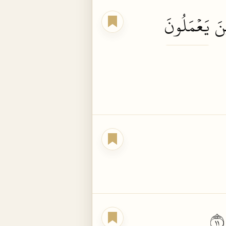
ينَ
يَعۡمَلُونَ