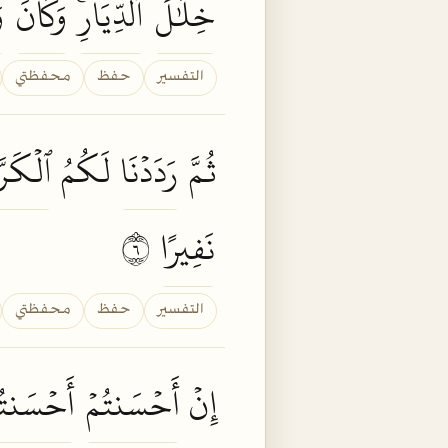
خِلَٰلَ
ٱلدِّيَارِۚ
وَكَانَ
و
التفسير
حفظ
محفظتي
ثُمَّ
رَدَدۡنَا
لَكُمُ
ٱلۡكَرَّة
نَفِيرًا
٦
التفسير
حفظ
محفظتي
إِنۡ
أَحۡسَنتُمۡ
أَحۡسَنتُ