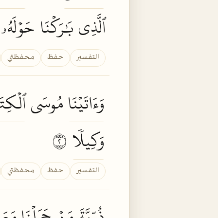
ٱلَّذِي
بَٰرَكۡنَا
حَوۡلَهُۥ
التفسير
حفظ
محفظتي
وَءَاتَيۡنَا
مُوسَى
ٱلۡكِت
وَكِيلٗا
٢
التفسير
حفظ
محفظتي
ذُرِّيَّةَ
مَنۡ
حَمَلۡنَا
مَعَ ن