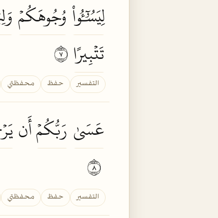
لِيَسُـُٔواْ
وُجُوهَكُمۡ
وَلِ
تَتۡبِيرًا
٧
التفسير
حفظ
محفظتي
عَسَىٰ
رَبُّكُمۡ
أَن
يَرۡ
٨
التفسير
حفظ
محفظتي