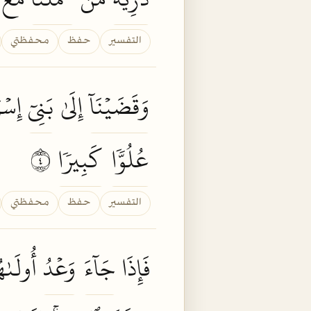
التفسير
حفظ
محفظتي
وَقَضَيۡنَآ
إِلَىٰ
بَنِيٓ
إِسۡر
عُلُوّٗا
كَبِيرٗا
٤
التفسير
حفظ
محفظتي
فَإِذَا
جَآءَ
وَعۡدُ
أُولَىٰه