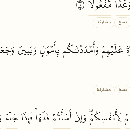
َعۡدٗا
مَّفۡعُولٗا
٥
نسخ
مشاركة
َ
عَلَيۡهِمۡ
وَأَمۡدَدۡنَٰكُم
بِأَمۡوَٰلٖ
وَبَنِينَ
وَجَعَل
نسخ
مشاركة
مۡ
لِأَنفُسِكُمۡۖ
وَإِنۡ
أَسَأۡتُمۡ
فَلَهَاۚ فَإِذَا
جَآءَ
و