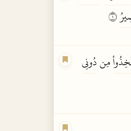
ِيرُ
١
َخِذُواْ
مِن
دُونِي