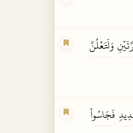
َّتَيۡنِ
وَلَتَعۡلُنَّ
دِيدٖ
فَجَاسُواْ