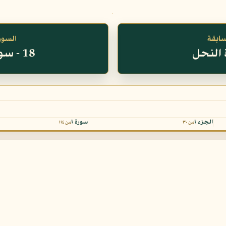
سابقة
السورة
18 - سورة الكهف
الجزء ١
سورة ١
من ٣٠
من ١١٤