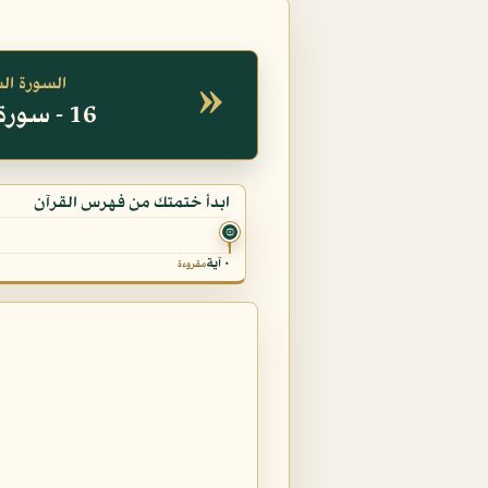
»
السورة ال
16 - سورة النحل
ابدأ ختمتك من فهرس القرآن
۞
٠ آية
مقروءة