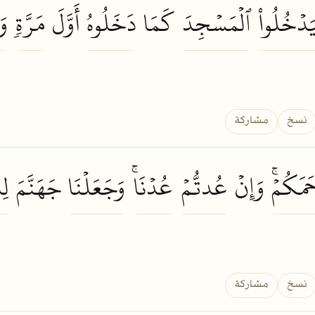
يَدۡخُلُواْ
ٱلۡمَسۡجِدَ
كَمَا
دَخَلُوهُ
أَوَّلَ
مَرَّةٖ
وَ
نسخ
مشاركة
حَمَكُمۡۚ
وَإِنۡ
عُدتُّمۡ
عُدۡنَاۚ
وَجَعَلۡنَا
جَهَنَّمَ
لِ
نسخ
مشاركة