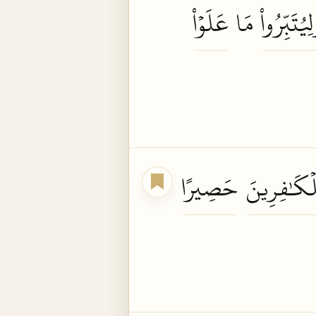
لِيُتَبِّرُواْ
مَا
عَلَوۡاْ
لۡكَٰفِرِينَ
حَصِيرًا