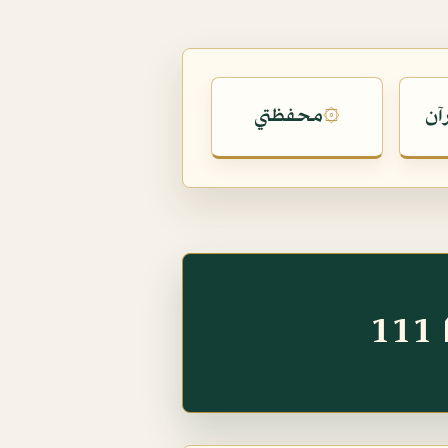
آن
محفظتي
۞