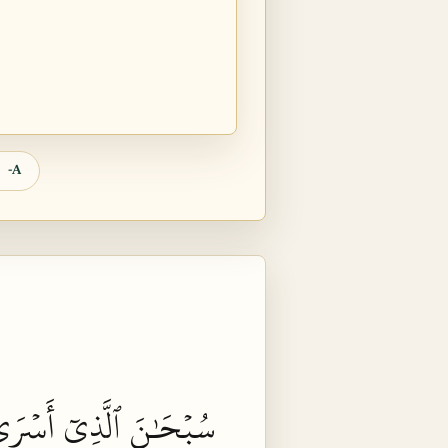
A-
سُبۡحَٰنَ
ٱلَّذِيٓ
أَسۡرَى