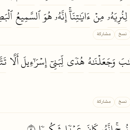
لِنُرِيَهُۥ
مِنۡ
ءَايَٰتِنَآۚ
إِنَّهُۥ هُوَ
ٱلسَّمِيعُ
ٱلۡبَص
نسخ
مشاركة
َٰبَ
وَجَعَلۡنَٰهُ
هُدٗى
لِّبَنِيٓ
إِسۡرَٰٓءِيلَ أَلَّا
تَتّ
نسخ
مشاركة
ُوحٍۚ إِنَّهُۥ
كَانَ
عَبۡدٗا
شَكُورٗا
٣