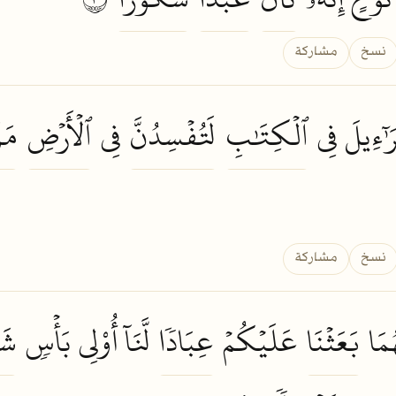
نسخ
مشاركة
َٰٓءِيلَ فِي
ٱلۡكِتَٰبِ
لَتُفۡسِدُنَّ
فِي
ٱلۡأَرۡضِ
مَر
نسخ
مشاركة
ُمَا
بَعَثۡنَا
عَلَيۡكُمۡ
عِبَادٗا
لَّنَآ أُوْلِي بَأۡسٖ
شَ