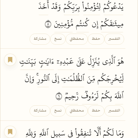
يَدۡعُوكُمۡ
لِتُؤۡمِنُواْ
بِرَبِّكُمۡ
وَقَدۡ
أَخَذَ
مِيثَٰقَكُمۡ
إِن
كُنتُم
مُّؤۡمِنِينَ
٨
التفسير
حفظ
محفظتي
نسخ
مشاركة
هُوَ ٱلَّذِي
يُنَزِّلُ
عَلَىٰ
عَبۡدِهِۦٓ
ءَايَٰتِۭ
بَيِّنَٰتٖ
لِّيُخۡرِجَكُم
مِّنَ
ٱلظُّلُمَٰتِ
إِلَى
ٱلنُّورِۚ
وَإِنَّ
ٱللَّهَ
بِكُمۡ
لَرَءُوفٞ
رَّحِيمٞ
٩
التفسير
حفظ
محفظتي
نسخ
مشاركة
وَمَا لَكُمۡ أَلَّا
تُنفِقُواْ
فِي
سَبِيلِ
ٱللَّهِ
وَلِلَّهِ