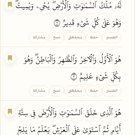
لَهُۥ
مُلۡكُ
ٱلسَّمَٰوَٰتِ
وَٱلۡأَرۡضِۖ
يُحۡيِۦ
وَيُمِيتُۖ
وَهُوَ عَلَىٰ
كُلِّ
شَيۡءٖ
قَدِيرٌ
٢
التفسير
حفظ
محفظتي
نسخ
مشاركة
هُوَ ٱلۡأَوَّلُ
وَٱلۡأٓخِرُ
وَٱلظَّٰهِرُ
وَٱلۡبَاطِنُۖ
وَهُوَ
بِكُلِّ
شَيۡءٍ
عَلِيمٌ
٣
التفسير
حفظ
محفظتي
نسخ
مشاركة
هُوَ ٱلَّذِي
خَلَقَ
ٱلسَّمَٰوَٰتِ
وَٱلۡأَرۡضَ
فِي
سِتَّةِ
أَيَّامٖ
ثُمَّ
ٱسۡتَوَىٰ
عَلَى
ٱلۡعَرۡشِۖ
يَعۡلَمُ
مَا
يَلِجُ