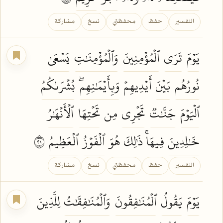
التفسير
حفظ
محفظتي
نسخ
مشاركة
يَوۡمَ
تَرَى
ٱلۡمُؤۡمِنِينَ
وَٱلۡمُؤۡمِنَٰتِ
يَسۡعَىٰ
نُورُهُم
بَيۡنَ
أَيۡدِيهِمۡ
وَبِأَيۡمَٰنِهِمۖ
بُشۡرَىٰكُمُ
ٱلۡيَوۡمَ
جَنَّٰتٞ
تَجۡرِي
مِن
تَحۡتِهَا
ٱلۡأَنۡهَٰرُ
خَٰلِدِينَ
فِيهَاۚ ذَٰلِكَ هُوَ
ٱلۡفَوۡزُ
ٱلۡعَظِيمُ
١٢
التفسير
حفظ
محفظتي
نسخ
مشاركة
يَوۡمَ
يَقُولُ
ٱلۡمُنَٰفِقُونَ
وَٱلۡمُنَٰفِقَٰتُ
لِلَّذِينَ