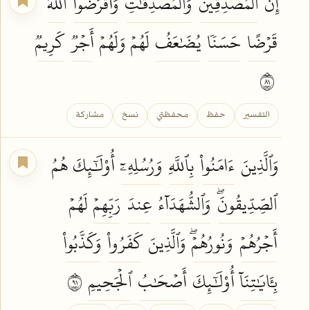
إِنَّ
ٱلۡمُصَّدِّقِينَ
وَٱلۡمُصَّدِّقَٰتِ
وَأَقۡرَضُواْ
ٱللَّهَ
قَرۡضًا
حَسَنٗا
يُضَٰعَفُ
لَهُمۡ وَلَهُمۡ
أَجۡرٞ
كَرِيمٞ
١٨
التفسير
حفظ
محفظتي
نسخ
مشاركة
وَٱلَّذِينَ
ءَامَنُواْ
بِٱللَّهِ
وَرُسُلِهِۦٓ
أُوْلَٰٓئِكَ هُمُ
ٱلصِّدِّيقُونَۖ
وَٱلشُّهَدَآءُ
عِندَ
رَبِّهِمۡ
لَهُمۡ
أَجۡرُهُمۡ
وَنُورُهُمۡۖ
وَٱلَّذِينَ
كَفَرُواْ
وَكَذَّبُواْ
بِـَٔايَٰتِنَآ
أُوْلَٰٓئِكَ
أَصۡحَٰبُ
ٱلۡجَحِيمِ
١٩