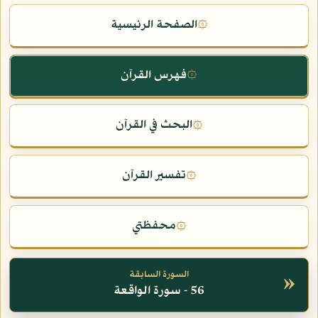
الصفحة الرئيسية
۞
فهرس القرآن
۞
البحث في القرآن
۞
تفسير القرآن
۞
محفظتي
۞
»
السورة السابقة
56 - سورة الواقعة