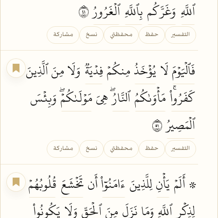
ٱللَّهِ
وَغَرَّكُم
بِٱللَّهِ
ٱلۡغَرُورُ
١٤
التفسير
حفظ
محفظتي
نسخ
مشاركة
فَٱلۡيَوۡمَ
لَا
يُؤۡخَذُ
مِنكُمۡ
فِدۡيَةٞ
وَلَا مِنَ ٱلَّذِينَ
كَفَرُواْۚ
مَأۡوَىٰكُمُ
ٱلنَّارُۖ
هِيَ
مَوۡلَىٰكُمۡۖ
وَبِئۡسَ
ٱلۡمَصِيرُ
١٥
التفسير
حفظ
محفظتي
نسخ
مشاركة
۞ أَلَمۡ
يَأۡنِ
لِلَّذِينَ
ءَامَنُوٓاْ
أَن
تَخۡشَعَ
قُلُوبُهُمۡ
لِذِكۡرِ
ٱللَّهِ
وَمَا
نَزَلَ
مِنَ
ٱلۡحَقِّ
وَلَا
يَكُونُواْ