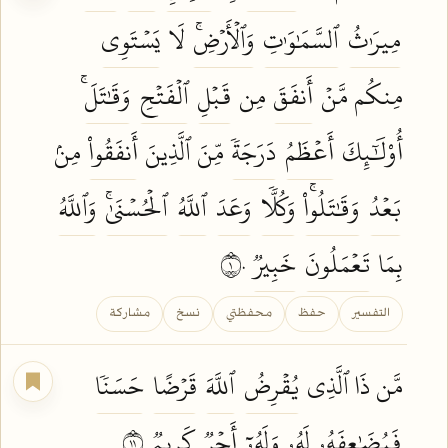
مِيرَٰثُ
ٱلسَّمَٰوَٰتِ
وَٱلۡأَرۡضِۚ
لَا
يَسۡتَوِي
مِنكُم مَّنۡ
أَنفَقَ
مِن
قَبۡلِ
ٱلۡفَتۡحِ
وَقَٰتَلَۚ
أُوْلَٰٓئِكَ
أَعۡظَمُ
دَرَجَةٗ
مِّنَ ٱلَّذِينَ
أَنفَقُواْ
مِنۢ
بَعۡدُ
وَقَٰتَلُواْۚ
وَكُلّٗا
وَعَدَ
ٱللَّهُ
ٱلۡحُسۡنَىٰۚ
وَٱللَّهُ
بِمَا
تَعۡمَلُونَ
خَبِيرٞ
١٠
التفسير
حفظ
محفظتي
نسخ
مشاركة
مَّن ذَا ٱلَّذِي
يُقۡرِضُ
ٱللَّهَ
قَرۡضًا
حَسَنٗا
فَيُضَٰعِفَهُۥ
لَهُۥ وَلَهُۥٓ
أَجۡرٞ
كَرِيمٞ
١١