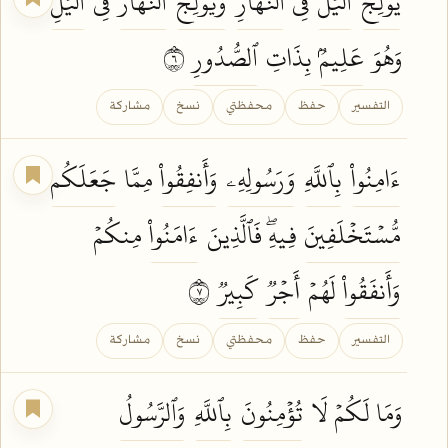
يُولِجُ
ٱلَّيۡلَ
فِي
ٱلنَّهَارِ
وَيُولِجُ
ٱلنَّهَارَ
فِي
ٱلَّيۡلِۚ
وَهُوَ
عَلِيمُۢ
بِذَاتِ
ٱلصُّدُورِ
٦
التفسير
حفظ
محفظتي
نسخ
مشاركة
ءَامِنُواْ
بِٱللَّهِ
وَرَسُولِهِۦ
وَأَنفِقُواْ
مِمَّا
جَعَلَكُم
مُّسۡتَخۡلَفِينَ
فِيهِۖ فَٱلَّذِينَ
ءَامَنُواْ
مِنكُمۡ
وَأَنفَقُواْ
لَهُمۡ
أَجۡرٞ
كَبِيرٞ
٧
التفسير
حفظ
محفظتي
نسخ
مشاركة
وَمَا لَكُمۡ لَا
تُؤۡمِنُونَ
بِٱللَّهِ
وَٱلرَّسُولُ