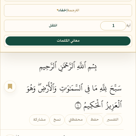
الترجمة
إخفاء
▾
آية
انتقل
معاني الكلمات
بِسۡمِ ٱللَّهِ ٱلرَّحۡمَٰنِ ٱلرَّحِيمِ
سَبَّحَ
لِلَّهِ
مَا فِي
ٱلسَّمَٰوَٰتِ
وَٱلۡأَرۡضِۖ
وَهُوَ
ٱلۡعَزِيزُ
ٱلۡحَكِيمُ
١
التفسير
حفظ
محفظتي
نسخ
مشاركة