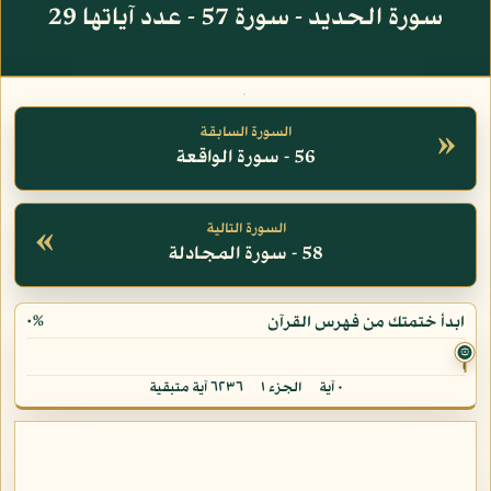
سورة الحديد - سورة 57 - عدد آياتها 29
»
السورة السابقة
56 - سورة الواقعة
«
السورة التالية
58 - سورة المجادلة
٠%
ابدأ ختمتك من فهرس القرآن
۞
٠ آية
الجزء ١
٦٢٣٦ آية متبقية