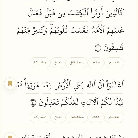
كَٱلَّذِينَ
أُوتُواْ
ٱلۡكِتَٰبَ
مِن
قَبۡلُ
فَطَالَ
عَلَيۡهِمُ
ٱلۡأَمَدُ
فَقَسَتۡ
قُلُوبُهُمۡۖ
وَكَثِيرٞ
مِّنۡهُمۡ
فَٰسِقُونَ
١٦
التفسير
حفظ
محفظتي
نسخ
مشاركة
ٱعۡلَمُوٓاْ
أَنَّ
ٱللَّهَ
يُحۡيِ
ٱلۡأَرۡضَ
بَعۡدَ
مَوۡتِهَاۚ
قَدۡ
بَيَّنَّا
لَكُمُ
ٱلۡأٓيَٰتِ
لَعَلَّكُمۡ
تَعۡقِلُونَ
١٧
التفسير
حفظ
محفظتي
نسخ
مشاركة