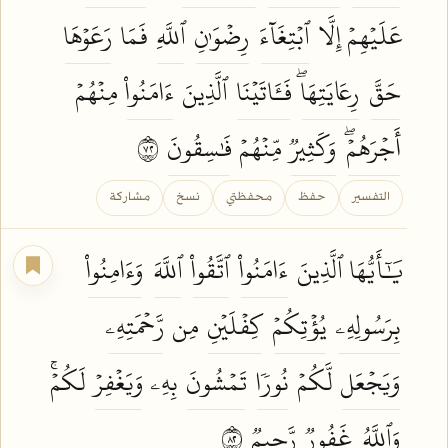
عَلَيۡهِمۡ إِلَّا
ٱبۡتِغَآءَ
رِضۡوَٰنِ
ٱللَّهِ
فَمَا
رَعَوۡهَا
حَقَّ
رِعَايَتِهَاۖ
فَـَٔاتَيۡنَا
ٱلَّذِينَ
ءَامَنُواْ
مِنۡهُمۡ
أَجۡرَهُمۡۖ
وَكَثِيرٞ
مِّنۡهُمۡ
فَٰسِقُونَ
٢٧
التفسير
حفظ
محفظتي
نسخ
مشاركة
يَٰٓأَيُّهَا ٱلَّذِينَ
ءَامَنُواْ
ٱتَّقُواْ
ٱللَّهَ
وَءَامِنُواْ
بِرَسُولِهِۦ
يُؤۡتِكُمۡ
كِفۡلَيۡنِ
مِن
رَّحۡمَتِهِۦ
وَيَجۡعَل
لَّكُمۡ
نُورٗا
تَمۡشُونَ
بِهِۦ
وَيَغۡفِرۡ
لَكُمۡۚ
وَٱللَّهُ
غَفُورٞ
رَّحِيمٞ
٢٨