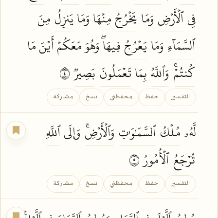
فِي
ٱلۡأَرۡضِ
وَمَا
يَخۡرُجُ
مِنۡهَا وَمَا
يَنزِلُ
مِنَ
ٱلسَّمَآءِ
وَمَا
يَعۡرُجُ
فِيهَاۖ وَهُوَ مَعَكُمۡ أَيۡنَ مَا
كُنتُمۡۚ
وَٱللَّهُ
بِمَا
تَعۡمَلُونَ
بَصِيرٞ
٤
التفسير
حفظ
محفظتي
نسخ
مشاركة
لَّهُۥ
مُلۡكُ
ٱلسَّمَٰوَٰتِ
وَٱلۡأَرۡضِۚ
وَإِلَى
ٱللَّهِ
تُرۡجَعُ
ٱلۡأُمُورُ
٥
التفسير
حفظ
محفظتي
نسخ
مشاركة