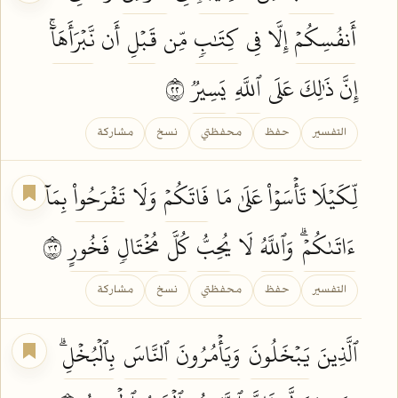
أَنفُسِكُمۡ
إِلَّا فِي
كِتَٰبٖ
مِّن
قَبۡلِ
أَن
نَّبۡرَأَهَآۚ
إِنَّ ذَٰلِكَ عَلَى
ٱللَّهِ
يَسِيرٞ
٢٢
التفسير
حفظ
محفظتي
نسخ
مشاركة
لِّكَيۡلَا تَأۡسَوۡاْ عَلَىٰ مَا
فَاتَكُمۡ
وَلَا
تَفۡرَحُواْ
بِمَآ
ءَاتَىٰكُمۡۗ
وَٱللَّهُ
لَا
يُحِبُّ
كُلَّ
مُخۡتَالٖ
فَخُورٍ
٢٣
التفسير
حفظ
محفظتي
نسخ
مشاركة
ٱلَّذِينَ
يَبۡخَلُونَ
وَيَأۡمُرُونَ
ٱلنَّاسَ
بِٱلۡبُخۡلِۗ