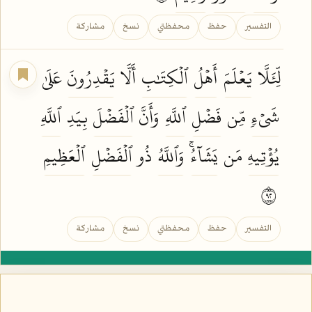
التفسير
حفظ
محفظتي
نسخ
مشاركة
لِّئَلَّا
يَعۡلَمَ
أَهۡلُ
ٱلۡكِتَٰبِ
أَلَّا
يَقۡدِرُونَ
عَلَىٰ
شَيۡءٖ
مِّن
فَضۡلِ
ٱللَّهِ
وَأَنَّ
ٱلۡفَضۡلَ
بِيَدِ
ٱللَّهِ
يُؤۡتِيهِ
مَن
يَشَآءُۚ
وَٱللَّهُ
ذُو
ٱلۡفَضۡلِ
ٱلۡعَظِيمِ
٢٩
التفسير
حفظ
محفظتي
نسخ
مشاركة