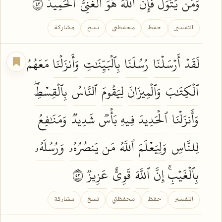
وَمَن
يَتَوَلَّ
فَإِنَّ
ٱللَّهَ
هُوَ
ٱلۡغَنِيُّ
ٱلۡحَمِيدُ
٢٤
التفسير
حفظ
محفظتي
نسخ
مشاركة
لَقَدۡ
أَرۡسَلۡنَا
رُسُلَنَا
بِٱلۡبَيِّنَٰتِ
وَأَنزَلۡنَا
مَعَهُمُ
ٱلۡكِتَٰبَ
وَٱلۡمِيزَانَ
لِيَقُومَ
ٱلنَّاسُ
بِٱلۡقِسۡطِۖ
وَأَنزَلۡنَا
ٱلۡحَدِيدَ
فِيهِ بَأۡسٞ
شَدِيدٞ
وَمَنَٰفِعُ
لِلنَّاسِ
وَلِيَعۡلَمَ
ٱللَّهُ
مَن
يَنصُرُهُۥ
وَرُسُلَهُۥ
بِٱلۡغَيۡبِۚ
إِنَّ
ٱللَّهَ
قَوِيٌّ
عَزِيزٞ
٢٥
التفسير
حفظ
محفظتي
نسخ
مشاركة