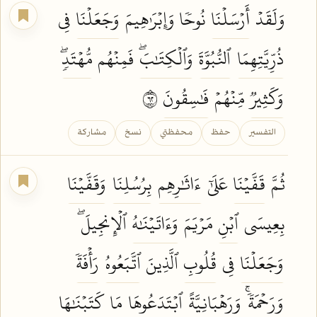
وَلَقَدۡ
أَرۡسَلۡنَا
نُوحٗا وَإِبۡرَٰهِيمَ
وَجَعَلۡنَا
فِي
ذُرِّيَّتِهِمَا
ٱلنُّبُوَّةَ
وَٱلۡكِتَٰبَۖ
فَمِنۡهُم
مُّهۡتَدٖۖ
وَكَثِيرٞ
مِّنۡهُمۡ
فَٰسِقُونَ
٢٦
التفسير
حفظ
محفظتي
نسخ
مشاركة
ثُمَّ
قَفَّيۡنَا
عَلَىٰٓ
ءَاثَٰرِهِم
بِرُسُلِنَا
وَقَفَّيۡنَا
بِعِيسَى
ٱبۡنِ
مَرۡيَمَ
وَءَاتَيۡنَٰهُ
ٱلۡإِنجِيلَۖ
وَجَعَلۡنَا
فِي
قُلُوبِ
ٱلَّذِينَ
ٱتَّبَعُوهُ
رَأۡفَةٗ
وَرَحۡمَةٗۚ
وَرَهۡبَانِيَّةً
ٱبۡتَدَعُوهَا
مَا
كَتَبۡنَٰهَا