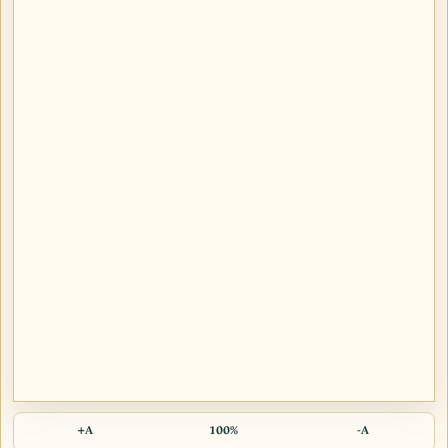
A+
100%
A-