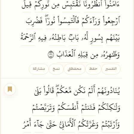
ءَامَنُواْ
ٱنظُرُونَا
نَقۡتَبِسۡ
مِن
نُّورِكُمۡ
قِيلَ
ٱرۡجِعُواْ
وَرَآءَكُمۡ
فَٱلۡتَمِسُواْ
نُورٗاۖ
فَضُرِبَ
بَيۡنَهُم
بِسُورٖ
لَّهُۥ
بَابُۢ
بَاطِنُهُۥ
فِيهِ
ٱلرَّحۡمَةُ
وَظَٰهِرُهُۥ
مِن
قِبَلِهِ
ٱلۡعَذَابُ
١٣
التفسير
حفظ
محفظتي
نسخ
مشاركة
يُنَادُونَهُمۡ
أَلَمۡ
نَكُن
مَّعَكُمۡۖ
قَالُواْ
بَلَىٰ
وَلَٰكِنَّكُمۡ
فَتَنتُمۡ
أَنفُسَكُمۡ
وَتَرَبَّصۡتُمۡ
وَٱرۡتَبۡتُمۡ
وَغَرَّتۡكُمُ
ٱلۡأَمَانِيُّ
حَتَّىٰ
جَآءَ
أَمۡرُ