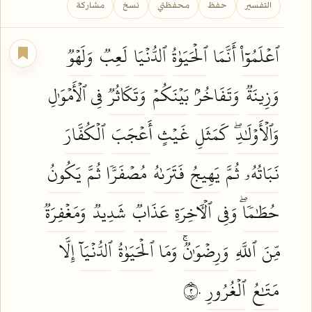
التفسير
حفظ
محفظتي
نسخ
مشاركة
ٱعۡلَمُوٓاْ
أَنَّمَا
ٱلۡحَيَوٰةُ
ٱلدُّنۡيَا
لَعِبٞ
وَلَهۡوٞ
وَزِينَةٞ
وَتَفَاخُرُۢ
بَيۡنَكُمۡ
وَتَكَاثُرٞ
فِي ٱلۡأَمۡوَٰلِ
وَٱلۡأَوۡلَٰدِۖ
كَمَثَلِ
غَيۡثٍ
أَعۡجَبَ
ٱلۡكُفَّارَ
نَبَاتُهُۥ
ثُمَّ
يَهِيجُ
فَتَرَىٰهُ
مُصۡفَرّٗا
ثُمَّ
يَكُونُ
حُطَٰمٗاۖ
وَفِي
ٱلۡأٓخِرَةِ
عَذَابٞ
شَدِيدٞ
وَمَغۡفِرَةٞ
مِّنَ
ٱللَّهِ
وَرِضۡوَٰنٞۚ
وَمَا
ٱلۡحَيَوٰةُ
ٱلدُّنۡيَآ
إِلَّا
مَتَٰعُ
ٱلۡغُرُورِ
٢٠