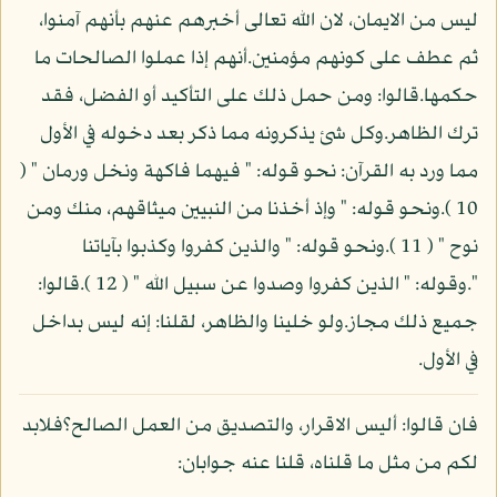
ليس من الايمان، لان الله تعالى أخبرهم عنهم بأنهم آمنوا،
ثم عطف على كونهم مؤمنين.أنهم إذا عملوا الصالحات ما
حكمها.قالوا: ومن حمل ذلك على التأكيد أو الفضل، فقد
ترك الظاهر.وكل شئ يذكرونه مما ذكر بعد دخوله في الأول
مما ورد به القرآن: نحو قوله: " فيهما فاكهة ونخل ورمان " (
10 ).ونحو قوله: " وإذ أخذنا من النبيين ميثاقهم، منك ومن
نوح " ( 11 ).ونحو قوله: " والذين كفروا وكذبوا بآياتنا
".وقوله: " الذين كفروا وصدوا عن سبيل الله " ( 12 ).قالوا:
جميع ذلك مجاز.ولو خلينا والظاهر، لقلنا: إنه ليس بداخل
في الأول.
فان قالوا: أليس الاقرار، والتصديق من العمل الصالح؟فلابد
لكم من مثل ما قلناه، قلنا عنه جوابان: