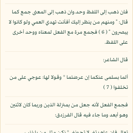
فان ذهب إلى اللفظ وحد.وان ذهب إلى المعنى جمع كما
قال: " ومنهم من ينظر إليك أفأنت تهدي العمي ولو كانوا لا
يبصرون " ( 6 ) فجمع مرة مع الفعل لمعناه ووحد أخرى
على اللفظ.
قال الشاعر:
ألما بسلمى عنكما إن عرضتما * وقولا لها: عوجي على من
تخلفوا ( 7 )
فجمع الفعل لأنه جعل من بمنزلة الذين وربما كان لاثنين
وهو أبعد وما جاء فيه قال الفرزدق:
تعال فان عاهدتني لا تحونني * نكن مثل من يا ذئب