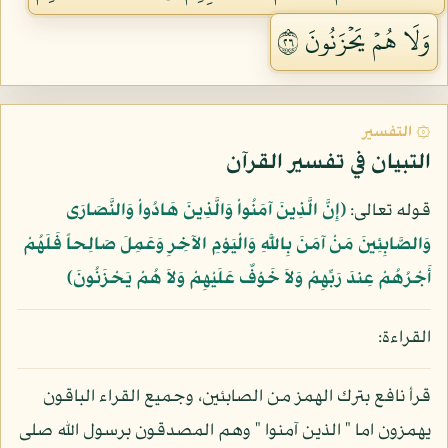
وَلَا هُمۡ يَحۡزَنُونَ ٦٢
۞ التفسير
التبيان في تفسير القرآن
قوله تعالى:
﴿إِنَّ الَّذِينَ آمَنُواْ وَالَّذِينَ هَادُواْ وَالنَّصَارَى
وَالصَّابِئِينَ مَنْ آمَنَ بِاللَّهِ وَالْيَوْمِ الآخِرِ وَعَمِلَ صَالِحاً فَلَهُمْ
أَجْرُهُمْ عِندَ رَبِّهِمْ وَلاَ خَوْفٌ عَلَيْهِمْ وَلاَ هُمْ يَحْزَنُونَ﴾
القراءة:
قرأ نافع بترك الهمز من الصابئين، وجميع القراء الباقون
يهمزون اما " الذين آمنوا " وهم المصدقون برسول الله صلى