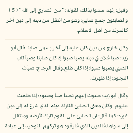
وقيل: إنهم سموا بذلك، لقوله: " من أنصاري إلى الله " ( 5 )
والصابئون جمع صابئ: وهو من انتقل من دينه إلى دين آخر
كالمرتد من أهل الاسلام.
وكل خارج من دين كان عليه إلى آخر يسمى صابئا قال أبو
زيد: صبا فلان في دينه يصبا صبوا إذ كان صابئا وصبأ تاب
الصبي يصبوا صبوا: إذا كان طلع.وقال الزجاج: صبأت
النجوم: إذا ظهرت.
وقال أبو زيد: صبوت إليهم تصبأ صبأ وصبوء: إذا طلعت
عليهم، وكان معنى الصابئ التارك دينه الذي شرع له إلى دين
غيره: كما قال: ان الصابئ على القوم تارك لأرضه ومنتقل
إلى سواها.فالدين الذي فارقوه هو تركهم التوحيد إلى عبادة