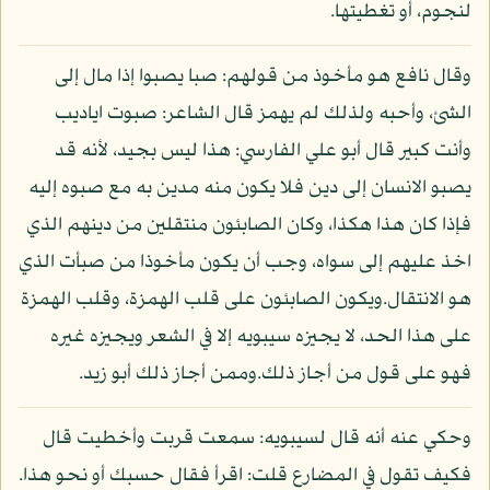
لنجوم، أو تغطيتها.
وقال نافع هو مأخوذ من قولهم: صبا يصبوا إذا مال إلى
الشئ، وأحبه ولذلك لم يهمز قال الشاعر: صبوت اياديب
وأنت كبير قال أبو علي الفارسي: هذا ليس بجيد، لأنه قد
يصبو الانسان إلى دين فلا يكون منه مدين به مع صبوه إليه
فإذا كان هذا هكذا، وكان الصابئون منتقلين من دينهم الذي
اخذ عليهم إلى سواه، وجب أن يكون مأخوذا من صبأت الذي
هو الانتقال.ويكون الصابئون على قلب الهمزة، وقلب الهمزة
على هذا الحد، لا يجيزه سيبويه إلا في الشعر ويجيزه غيره
فهو على قول من أجاز ذلك.وممن أجاز ذلك أبو زيد.
وحكي عنه أنه قال لسيبويه: سمعت قربت وأخطيت قال
فكيف تقول في المضارع قلت: اقرأ فقال حسبك أو نحو هذا.