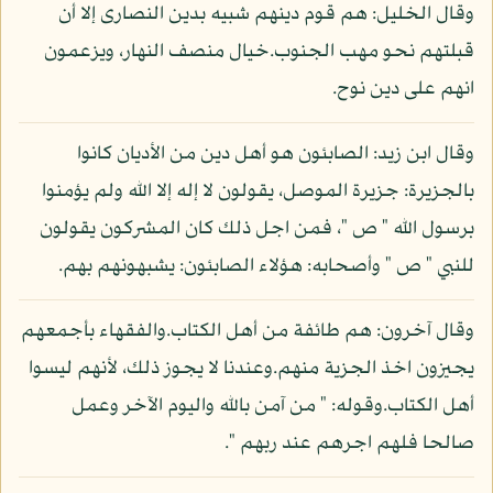
وقال الخليل: هم قوم دينهم شبيه بدين النصارى إلا أن
قبلتهم نحو مهب الجنوب.خيال منصف النهار، ويزعمون
انهم على دين نوح.
وقال ابن زيد: الصابئون هو أهل دين من الأديان كانوا
بالجزيرة: جزيرة الموصل، يقولون لا إله إلا الله ولم يؤمنوا
برسول الله " ص "، فمن اجل ذلك كان المشركون يقولون
للنبي " ص " وأصحابه: هؤلاء الصابئون: يشبهونهم بهم.
وقال آخرون: هم طائفة من أهل الكتاب.والفقهاء بأجمعهم
يجيزون اخذ الجزية منهم.وعندنا لا يجوز ذلك، لأنهم ليسوا
أهل الكتاب.وقوله: " من آمن بالله واليوم الآخر وعمل
صالحا فلهم اجرهم عند ربهم ".