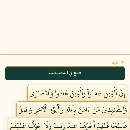
۞ الآية
فتح في المصحف
إِنَّ ٱلَّذِينَ ءَامَنُواْ وَٱلَّذِينَ هَادُواْ وَٱلنَّصَٰرَىٰ
وَٱلصَّٰبِـِٔينَ مَنۡ ءَامَنَ بِٱللَّهِ وَٱلۡيَوۡمِ ٱلۡأٓخِرِ وَعَمِلَ
صَٰلِحٗا فَلَهُمۡ أَجۡرُهُمۡ عِندَ رَبِّهِمۡ وَلَا خَوۡفٌ عَلَيۡهِمۡ