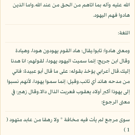
الله عليه وآله بما اتاهم من الحق من عند الله.واما الذين
هادوا فهم اليهود.
اللغة:
ومعنى هادوا: تابوا.يقال: هاد القوم يهودون هودا، وهيادة
وقال ابن جريج: إنما سميت اليهود يهودا، لقولهم: انا هدنا
إليك.قال أعرابي يؤخذ بقوله: على ما قال أبو عبيدة: فاني
من مدحه هائد أي تائب.وقيل: إنما سموا يهودا، لأنهم نسبوا
إلى يهوذا أكبر أولاد يعقوب فعربت الذال دالا.وقال زهير: في
معنى الرجوع:
سوى مرجع لم يأت فيه مخافة * ولا رهقا من عابد متهود (
1 )