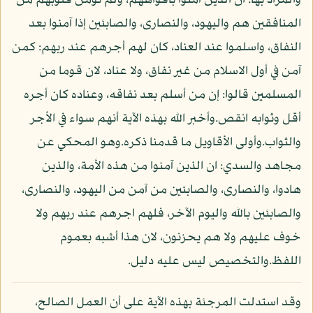
والمراد بها: ان الذين آمنوا بأفواههم، ولم تؤمن قلوبهم من
المنافقين هم واليهود، والنصارى، والصابئين إذا آمنوا بعد
النفاق، واسلموا عند العناد، كان لهم أجرهم عند ربهم: كمن
آمن في أول الاسلام من غير نفاق، ولا عناد، لان قوما من
المسلمين قالوا: إن من أسلم بعد نفاقه، وعناده كان أجره
أقل وثوابه انقص.وأخبر الله بهذه الآية أنهم سواء في الأجر
والثواب.وأولى الأقاويل ما قدمنا ذكره.وهو المحكي عن
مجاهد والسدي: ان الذين آمنوا من هذه الأمة، والذين
هادوا، والنصارى، والصابئين من آمن من اليهود، والنصارى،
والصابئين بالله واليوم الآخر، فلهم اجرهم عند ربهم ولا
خوف عليهم ولا هم يحزنون، لان هذا أشبه بعموم
اللفظ.والتخصيص ليس عليه دليل.
وقد استدلت المرجئة بهذه الآية على أن العمل الصالح،