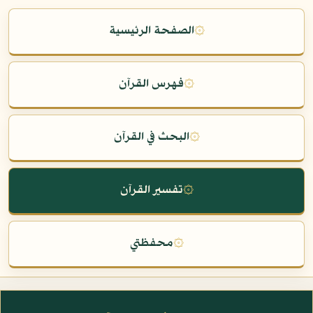
۞
الصفحة الرئيسية
۞
فهرس القرآن
۞
البحث في القرآن
۞
تفسير القرآن
۞
محفظتي