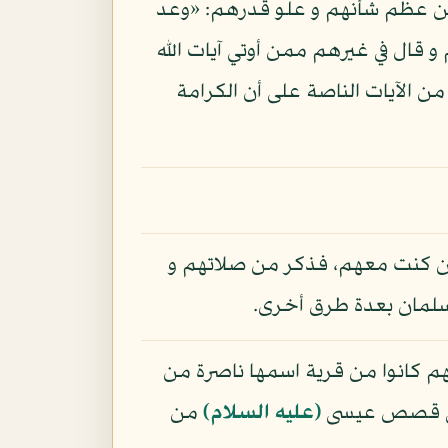
معه مع ما ذكر من عظم شأنهم و علو قدرهم: «وعد
فرة و أجرا عظيما»: الفتح - 29، فأتى بكلمة منهم و قال في غيرهم ممن أوتي آيات الله
 أخلد إلى الأرض و اتبع هواه»: الأعراف - 176، إلى غير ذلك من الآيات الناصة على أن الكرامة
 كنت معهم، فذكر من صلاتهم و
ب سلمان بعدة طرق أخرى.
م كانوا من قرية اسمها ناصرة من
ه في قصص عيسى
(عليه السلام)
من