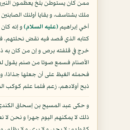
ممن كان يستوطن بلخ يعظمون النيرين
ملك بشتاسف، و بقايا أولئك الصابئين 
أخي إبراهيم
(عليه السلام)
و إنه كان 
كتابه الذي قصد فيه نقض نحلتهم، فحش
خرج في قلفته برص و إن من كان به ذ
الأصنام فسمع صوتا من صنم يقول له: ي
فحمله الغيظ على أن جعلها جذاذا، و 
ذبح أولادهم، زعم فلما علم كوكب ال
و حكى عبد المسيح بن إسحاق الكندي ع
ذلك لا يمكنهم اليوم جهرا و نحن لا نع
كقولهم: لا يحد، و لا يرى، و لا يظلم،