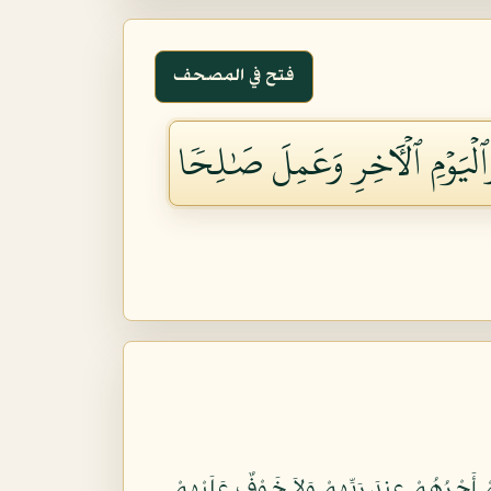
فتح في المصحف
َٱلۡيَوۡمِ ٱلۡأٓخِرِ وَعَمِلَ صَٰلِحٗا
مْ أَجْرُهُمْ عِندَ رَبِّهِمْ وَلاَ خَوْفٌ عَلَيْهِمْ