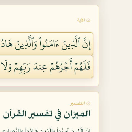
۞ الآية
إِنَّ ٱلَّذِينَ ءَامَنُواْ وَٱلَّذِينَ هَا
فَلَهُمۡ أَجۡرُهُمۡ عِندَ رَبِّهِمۡ وَلَا
۞ التفسير
الميزان في تفسير القرآن
إِنَّ الَّذِينَ آمَنُواْ وَالَّذِينَ هَادُواْ وَالنَّصَار