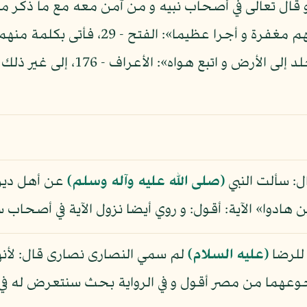
م ما كانوا يعملون»: الأنعام - 88، و قال تعالى في أصحاب نبيه و من آمن 
الله الذين آمنوا و عملوا الصالحات منهم مغ
تعالى: «و لو شئنا لرفعناه بها و لكنه
ال: سألت النبي
(صلى الله عليه وآله وسلم)
عن أهل دين
ين هادوا» الآية: أقول: و روي أيضا نزول الآية في أصحا
 للرضا
(عليه السلام)
لم سمي النصارى نصارى قال: لأنه
 رجوعهما من مصر أقول و في الرواية بحث سنتعرض ل