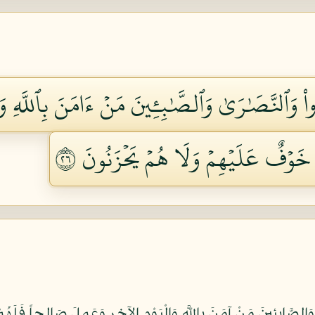
دُواْ وَٱلنَّصَٰرَىٰ وَٱلصَّٰبِـِٔينَ مَنۡ ءَامَنَ بِٱللَّهِ و
 خَوۡفٌ عَلَيۡهِمۡ وَلَا هُمۡ يَحۡزَنُونَ ٦٢
َى وَالصَّابِئِينَ مَنْ آمَنَ بِاللَّهِ وَالْيَوْمِ الآخِرِ وَعَمِلَ صَالِحاً فَلَهُ