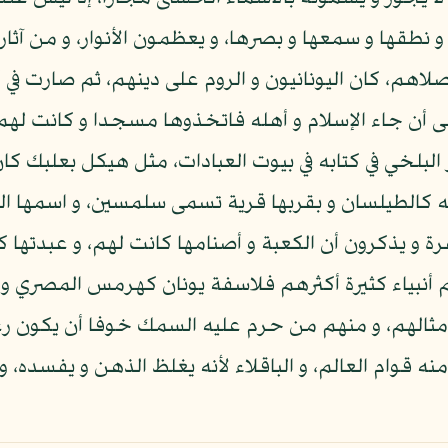
 و نطقها و سمعها و بصرها، و يعظمون الأنوار، و من آث
م، كان اليونانيون و الروم على دينهم، ثم صارت في أ
لى أن جاء الإسلام و أهله فاتخذوها مسجدا و كانت له
لبلخي في كتابه في بيوت العبادات، مثل هيكل بعلبك ك
ته كالطيلسان و بقربها قرية تسمى سلمسين، و اسمها ا
 و يذكرون أن الكعبة و أصنامها كانت لهم، و عبدتها كا
م أنبياء كثيرة أكثرهم فلاسفة يونان كهرمس المصري و 
ثالهم، و منهم من حرم عليه السمك خوفا أن يكون رغاوة
ه قوام العالم، و الباقلاء لأنه يغلظ الذهن و يفسده، و 