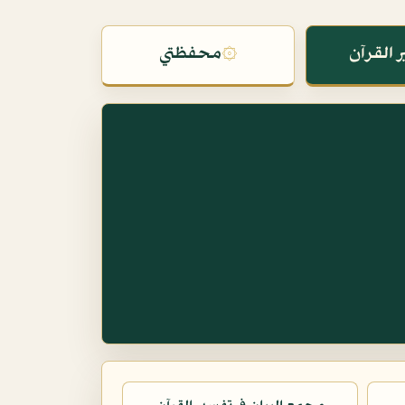
 القرآن
۞
محفظتي