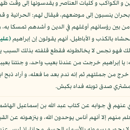
 و الكواكب و كليات العناصر و يقدسونها إلى وقت ظ
بحران ينسبون إلى موضعهم، فيقال لهم: الحرانية و قد 
من بين رؤسائهم أوغلهم في الدين و أشدهم تمسكا به، و
اه بالكذب و الأباطيل، أنهم يقولون إن إبراهيم
(عليه
لك فهو نجس لا يخالطونه فقطع قلفته بذلك السبب يع
ا إبراهيم خرجت من عندنا بعيب واحد، و جئتنا بعيبين،
خرج من جملتهم ثم إنه ندم بعد ما فعله، و أراد ذبح ا
مشتري صدق توبته فداه بكبش.
نهم في جوابه عن كتاب عبد الله بن إسماعيل الهاشمي
لم منهم إلا أنهم أناس يوحدون الله، و ينزهونه عن القب
 و لا يجور و يسمونه بالأسماء الحسنى مجازا، إذ ليس ع