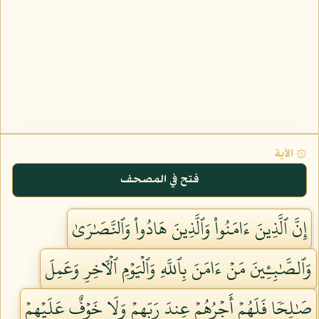
۞ الآية
فتح في المصحف
إِنَّ ٱلَّذِينَ ءَامَنُواْ وَٱلَّذِينَ هَادُواْ وَٱلنَّصَٰرَىٰ
وَٱلصَّٰبِـِٔينَ مَنۡ ءَامَنَ بِٱللَّهِ وَٱلۡيَوۡمِ ٱلۡأٓخِرِ وَعَمِلَ
صَٰلِحٗا فَلَهُمۡ أَجۡرُهُمۡ عِندَ رَبِّهِمۡ وَلَا خَوۡفٌ عَلَيۡهِمۡ