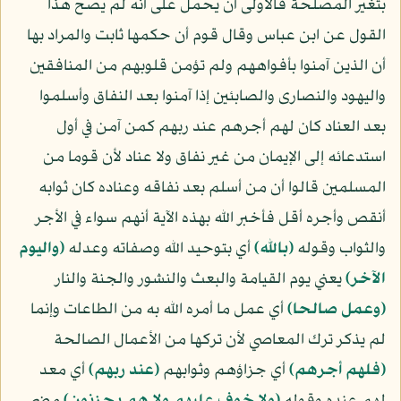
بتغير المصلحة فالأولى أن يحمل على أنه لم يصح هذا
القول عن ابن عباس وقال قوم أن حكمها ثابت والمراد بها
أن الذين آمنوا بأفواههم ولم تؤمن قلوبهم من المنافقين
واليهود والنصارى والصابئين إذا آمنوا بعد النفاق وأسلموا
بعد العناد كان لهم أجرهم عند ربهم كمن آمن في أول
استدعائه إلى الإيمان من غير نفاق ولا عناد لأن قوما من
المسلمين قالوا أن من أسلم بعد نفاقه وعناده كان ثوابه
أنقص وأجره أقل فأخبر الله بهذه الآية أنهم سواء في الأجر
والثواب وقوله
﴿بالله﴾
أي بتوحيد الله وصفاته وعدله
﴿واليوم
الآخر﴾
يعني يوم القيامة والبعث والنشور والجنة والنار
﴿وعمل صالحا﴾
أي عمل ما أمره الله به من الطاعات وإنما
لم يذكر ترك المعاصي لأن تركها من الأعمال الصالحة
﴿فلهم أجرهم﴾
أي جزاؤهم وثوابهم
﴿عند ربهم﴾
أي معد