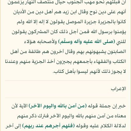
أن قبلتهم نحو مهب الجنوب حيال منتصف النهار يزعمون
أنهم على دين نوح وقال ابن زيد هم أهل دين من الأديان
كانوا بالجزيرة جزيرة الموصل يقولون لا إله إلا الله ولم
يؤمنوا برسول الله فمن أجل ذلك كان المشركون يقولون
للنبي
(صلى الله عليه وآله وسلّم)
ولأصحابه هؤلاء
الصابئون يشبهونهم بهم وقال آخرون هم طائفة من أهل
الكتاب والفقهاء بأجمعهم يجيزون أخذ الجزية منهم وعندنا
لا يجوز ذلك لأنهم ليسوا بأهل كتاب.
الإعراب
خبر إن جملة قوله
﴿من آمن بالله واليوم الآخر﴾
الآية لأن
معناه من آمن منهم بالله واليوم الآخر فترك ذكر منهم
لدلالة الكلام عليه وقوله
﴿فلهم أجرهم عند ربهم﴾
إلى آخر