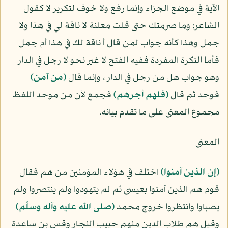
الآية في موضع الجزاء وإنما رفع ولا خوف لتكرير لا كقول
الشاعر: وما صرمتك حتى قلت معلنة لا ناقة لي في هذا ولا
جمل وهذا كأنه جواب لمن قال أ ناقة لك في هذا أم جمل
فأما النكرة المفردة ففيه الفتح لا غير نحو لا رجل في الدار
وهو جواب هل من رجل في الدار ، وإنما قال
﴿من آمن﴾
فوحد ثم قال
﴿فلهم أجرهم﴾
فجمع لأن من موحد اللفظ
مجموع المعنى على ما تقدم بيانه.
المعنى
﴿إن الذين آمنوا﴾
اختلف في هؤلاء المؤمنين من هم فقال
قوم هم الذين آمنوا بعيسى ثم لم يتهودوا ولم ينتصروا ولم
يصباوا وانتظروا خروج محمد
(صلى الله عليه وآله وسلّم)
وقيل هم طلاب الدين منهم حبيب النجار وقس بن ساعدة