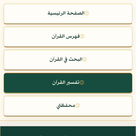
۞
الصفحة الرئيسية
۞
فهرس القرآن
۞
البحث في القرآن
۞
تفسير القرآن
۞
محفظتي