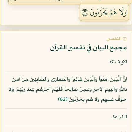
وَلَا هُمۡ يَحۡزَنُونَ ٦٢
۞ التفسير
مجمع البيان في تفسير القرآن
الآيـة 62
إِنَّ الَّذِينَ آمَنُواْ وَالَّذِينَ هَادُواْ وَالنَّصَارَى وَالصَّابِئِينَ مَنْ آمَنَ
بِاللَّهِ وَالْيَوْمِ الآخِرِ وَعَمِلَ صَالِحاً فَلَهُمْ أَجْرُهُمْ عِندَ رَبِّهِمْ وَلاَ
خَوْفٌ عَلَيْهِمْ وَلاَ هُمْ يَحْزَنُونَ
﴿62﴾
القراءة