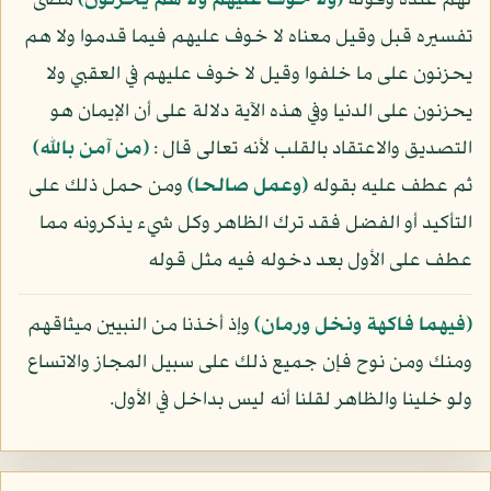
لهم عنده وقوله
﴿ولا خوف عليهم ولا هم يحزنون﴾
مضى
تفسيره قبل وقيل معناه لا خوف عليهم فيما قدموا ولا هم
يحزنون على ما خلفوا وقيل لا خوف عليهم في العقبي ولا
يحزنون على الدنيا وفي هذه الآية دلالة على أن الإيمان هو
التصديق والاعتقاد بالقلب لأنه تعالى قال :
﴿من آمن بالله﴾
ثم عطف عليه بقوله
﴿وعمل صالحا﴾
ومن حمل ذلك على
التأكيد أو الفضل فقد ترك الظاهر وكل شيء يذكرونه مما
عطف على الأول بعد دخوله فيه مثل قوله
﴿فيهما فاكهة ونخل ورمان﴾
وإذ أخذنا من النبيين ميثاقهم
ومنك ومن نوح فإن جميع ذلك على سبيل المجاز والاتساع
ولو خلينا والظاهر لقلنا أنه ليس بداخل في الأول.