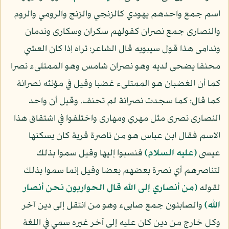
اسم جمع واحدهم يهودي كالزنجي والزنج والرومي والروم
والنصارى جمع نصران كقولهم سكران وسكارى وندمان
وندامى هذا قول سيبويه قال الشاعر: تراه إذا كان العشي
محنفا يضحى لديه وهو نصران شامس وهو الممتلىء نصرا
كما أن الغضبان هو الممتلىء غضبا وقيل في مؤنثه نصرانة
كما قال: كما سجدت نصرانة لم تحنف. وقيل أن واحد
النصارى نصرى مثل مهري ومهارى واختلفوا في اشتقاق هذا
الاسم فقال ابن عباس هو من ناصرة قرية كان يسكنها
عيسى
(عليه السلام)
فنسبوا إليها وقيل سموا بذلك
لتناصرهم أي نصرة بعضهم بعضا وقيل إنما سموا بذلك
لقوله
﴿من أنصاري إلى الله قال الحواريون نحن أنصار
الله﴾
والصابئون جمع صابىء وهو من انتقل إلى دين آخر
وكل خارج من دين كان عليه إلى آخر غيره سمي في اللغة