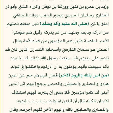
وزيد بن عمرو بن نفيل وورقة بن نوفل والبراء الشني وأبو ذر
الغفاري وسلمان الفارسي وبحير الراهب ووفد النجاشي
آمنوا بالنبي
(صلى الله عليه وآله وسلّم)
قبل مبعثه فمنهم
من أدركه وتابعه ومنهم من لم يدركه وقيل هم مؤمنوا
الأمم الماضية وقيل هم المؤمنون من هذه الأمة وقال
السدي هو سلمان الفارسي وأصحابه النصارى الذين كان قد
تنصر على أيديهم قبل مبعث رسول الله وكانوا قد أخبروه
بأنه سيبعث وأنهم يؤمنون به أن أدركوه واختلفوا في قوله
﴿من آمن بالله واليوم الآخر﴾
فقال قوم هو خبر عن الذين
هادوا والنصارى والصابئين والضمير يرجع إليهم لأن الذين
آمنوا قد كانوا مؤمنين فلا معنى أن يشرط فيهم استئناف
الإيمان فكأنه قال أن الذين آمنوا ومن آمن من اليهود
والنصارى والصابئين بالله واليوم الآخر فلهم أجرهم وقال