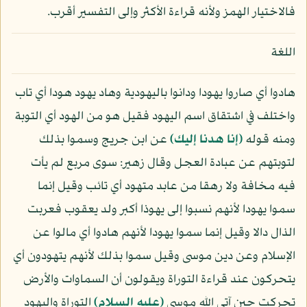
فالاختيار الهمز ولأنه قراءة الأكثر وإلى التفسير أقرب.
اللغة
هادوا أي صاروا يهودا ودانوا باليهودية وهاد يهود هودا أي تاب
واختلف في اشتقاق اسم اليهود فقيل هو من الهود أي التوبة
ومنه قوله
﴿إنا هدنا إليك﴾
عن ابن جريج وسموا بذلك
لتوبتهم عن عبادة العجل وقال زهير: سوى مربع لم يأت
فيه مخافة ولا رهقا من عابد متهود أي تائب وقيل إنما
سموا يهودا لأنهم نسبوا إلى يهوذا أكبر ولد يعقوب فعربت
الذال دالا وقيل إنما سموا يهودا لأنهم هادوا أي مالوا عن
الإسلام وعن دين موسى وقيل سموا بذلك لأنهم يتهودون أي
يتحركون عند قراءة التوراة ويقولون أن السماوات والأرض
تحركت حين آتى الله موسى
(عليه السلام)
التوراة واليهود