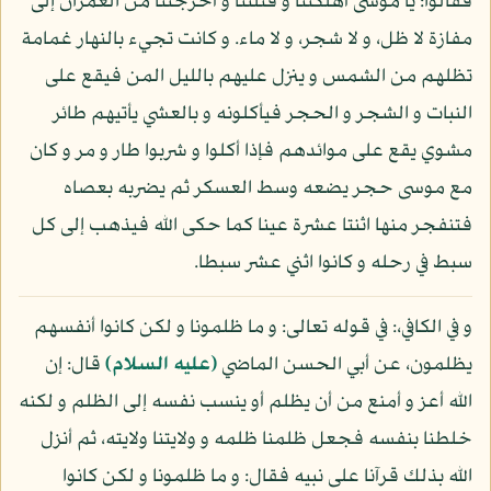
فقالوا: يا موسى أهلكتنا و قتلتنا و أخرجتنا من العمران إلى
مفازة لا ظل، و لا شجر، و لا ماء. و كانت تجيء بالنهار غمامة
تظلهم من الشمس و ينزل عليهم بالليل المن فيقع على
النبات و الشجر و الحجر فيأكلونه و بالعشي يأتيهم طائر
مشوي يقع على موائدهم فإذا أكلوا و شربوا طار و مر و كان
مع موسى حجر يضعه وسط العسكر ثم يضربه بعصاه
فتنفجر منها اثنتا عشرة عينا كما حكى الله فيذهب إلى كل
سبط في رحله و كانوا اثني عشر سبطا.
و في الكافي،: في قوله تعالى: و ما ظلمونا و لكن كانوا أنفسهم
يظلمون، عن أبي الحسن الماضي
(عليه السلام)
قال: إن
الله أعز و أمنع من أن يظلم أو ينسب نفسه إلى الظلم و لكنه
خلطنا بنفسه فجعل ظلمنا ظلمه و ولايتنا ولايته، ثم أنزل
الله بذلك قرآنا على نبيه فقال: و ما ظلمونا و لكن كانوا