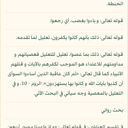
الحنطة.
قوله تعالى: و باءوا بغضب، أي رجعوا.
قوله تعالى: ذلك بأنهم كانوا يكفرون، تعليل لما تقدمه.
قوله تعالى: ذلك بما عصوا، تعليل للتعليل فعصيانهم و
مداومتهم للاعتداء هو الموجب لكفرهم بالآيات و قتلهم
الأنبياء كما قال تعالى: «ثم كان عاقبة الذين أساءوا السوأى
أن كذبوا بآيات الله و كانوا بها يستهزءون»: الروم - 10، و في
التعليل بالمعصية وجه سيأتي في البحث الآتي.
بحث روائي
في تفسير العياشي،: في قوله تعالى: «و إذ واعدنا موسى أربعين