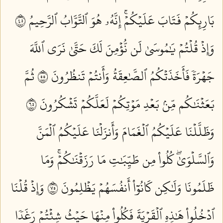
بَارِئِكُمۡ فَتَابَ عَلَيۡكُمۡۚ إِنَّهُۥ هُوَ ٱلتَّوَّابُ ٱلرَّحِيمُ ٥٤
وَإِذۡ قُلۡتُمۡ يَٰمُوسَىٰ لَن نُّؤۡمِنَ لَكَ حَتَّىٰ نَرَى ٱللَّهَ
جَهۡرَةٗ فَأَخَذَتۡكُمُ ٱلصَّٰعِقَةُ وَأَنتُمۡ تَنظُرُونَ ٥٥
ثُمَّ
بَعَثۡنَٰكُم مِّنۢ بَعۡدِ مَوۡتِكُمۡ لَعَلَّكُمۡ تَشۡكُرُونَ ٥٦
وَظَلَّلۡنَا عَلَيۡكُمُ ٱلۡغَمَامَ وَأَنزَلۡنَا عَلَيۡكُمُ ٱلۡمَنَّ
وَٱلسَّلۡوَىٰۖ كُلُواْ مِن طَيِّبَٰتِ مَا رَزَقۡنَٰكُمۡۚ وَمَا
ظَلَمُونَا وَلَٰكِن كَانُوٓاْ أَنفُسَهُمۡ يَظۡلِمُونَ ٥٧
وَإِذۡ قُلۡنَا
ٱدۡخُلُواْ هَٰذِهِ ٱلۡقَرۡيَةَ فَكُلُواْ مِنۡهَا حَيۡثُ شِئۡتُمۡ رَغَدٗا