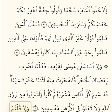
وَٱدۡخُلُواْ ٱلۡبَابَ سُجَّدٗا وَقُولُواْ حِطَّةٞ نَّغۡفِرۡ لَكُمۡ
خَطَٰيَٰكُمۡۚ وَسَنَزِيدُ ٱلۡمُحۡسِنِينَ ٥٨
فَبَدَّلَ ٱلَّذِينَ
ظَلَمُواْ قَوۡلًا غَيۡرَ ٱلَّذِي قِيلَ لَهُمۡ فَأَنزَلۡنَا عَلَى ٱلَّذِينَ
ظَلَمُواْ رِجۡزٗا مِّنَ ٱلسَّمَآءِ بِمَا كَانُواْ يَفۡسُقُونَ ٥٩
۞ وَإِذِ ٱسۡتَسۡقَىٰ مُوسَىٰ لِقَوۡمِهِۦ فَقُلۡنَا ٱضۡرِب
بِّعَصَاكَ ٱلۡحَجَرَۖ فَٱنفَجَرَتۡ مِنۡهُ ٱثۡنَتَا عَشۡرَةَ عَيۡنٗاۖ
قَدۡ عَلِمَ كُلُّ أُنَاسٖ مَّشۡرَبَهُمۡۖ كُلُواْ وَٱشۡرَبُواْ مِن رِّزۡقِ
ٱللَّهِ وَلَا تَعۡثَوۡاْ فِي ٱلۡأَرۡضِ مُفۡسِدِينَ ٦٠
وَإِذۡ قُلۡتُمۡ