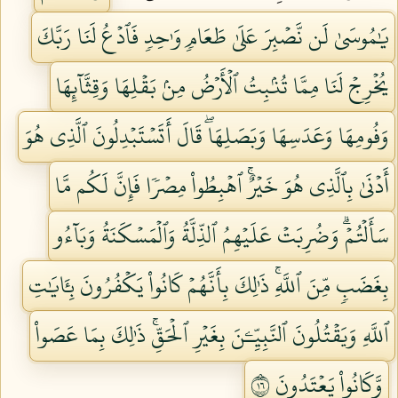
يَٰمُوسَىٰ لَن نَّصۡبِرَ عَلَىٰ طَعَامٖ وَٰحِدٖ فَٱدۡعُ لَنَا رَبَّكَ
يُخۡرِجۡ لَنَا مِمَّا تُنۢبِتُ ٱلۡأَرۡضُ مِنۢ بَقۡلِهَا وَقِثَّآئِهَا
وَفُومِهَا وَعَدَسِهَا وَبَصَلِهَاۖ قَالَ أَتَسۡتَبۡدِلُونَ ٱلَّذِي هُوَ
أَدۡنَىٰ بِٱلَّذِي هُوَ خَيۡرٌۚ ٱهۡبِطُواْ مِصۡرٗا فَإِنَّ لَكُم مَّا
سَأَلۡتُمۡۗ وَضُرِبَتۡ عَلَيۡهِمُ ٱلذِّلَّةُ وَٱلۡمَسۡكَنَةُ وَبَآءُو
بِغَضَبٖ مِّنَ ٱللَّهِۚ ذَٰلِكَ بِأَنَّهُمۡ كَانُواْ يَكۡفُرُونَ بِـَٔايَٰتِ
ٱللَّهِ وَيَقۡتُلُونَ ٱلنَّبِيِّـۧنَ بِغَيۡرِ ٱلۡحَقِّۚ ذَٰلِكَ بِمَا عَصَواْ
وَّكَانُواْ يَعۡتَدُونَ ٦١