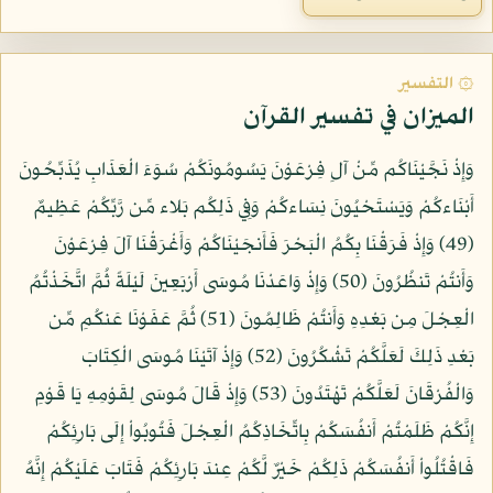
۞ التفسير
الميزان في تفسير القرآن
وَإِذْ نَجَّيْنَاكُم مِّنْ آلِ فِرْعَوْنَ يَسُومُونَكُمْ سُوَءَ الْعَذَابِ يُذَبِّحُونَ
أَبْنَاءكُمْ وَيَسْتَحْيُونَ نِسَاءكُمْ وَفِي ذَلِكُم بَلاء مِّن رَّبِّكُمْ عَظِيمٌ
(49) وَإِذْ فَرَقْنَا بِكُمُ الْبَحْرَ فَأَنجَيْنَاكُمْ وَأَغْرَقْنَا آلَ فِرْعَوْنَ
وَأَنتُمْ تَنظُرُونَ (50) وَإِذْ وَاعَدْنَا مُوسَى أَرْبَعِينَ لَيْلَةً ثُمَّ اتَّخَذْتُمُ
الْعِجْلَ مِن بَعْدِهِ وَأَنتُمْ ظَالِمُونَ (51) ثُمَّ عَفَوْنَا عَنكُمِ مِّن
بَعْدِ ذَلِكَ لَعَلَّكُمْ تَشْكُرُونَ (52) وَإِذْ آتَيْنَا مُوسَى الْكِتَابَ
وَالْفُرْقَانَ لَعَلَّكُمْ تَهْتَدُونَ (53) وَإِذْ قَالَ مُوسَى لِقَوْمِهِ يَا قَوْمِ
إِنَّكُمْ ظَلَمْتُمْ أَنفُسَكُمْ بِاتِّخَاذِكُمُ الْعِجْلَ فَتُوبُواْ إِلَى بَارِئِكُمْ
فَاقْتُلُواْ أَنفُسَكُمْ ذَلِكُمْ خَيْرٌ لَّكُمْ عِندَ بَارِئِكُمْ فَتَابَ عَلَيْكُمْ إِنَّهُ