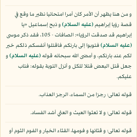
و من هنا يظهر أن الأمر كان أمرا امتحانيا نظير ما وقع في
قصة رؤيا إبراهيم
(عليه السلام)
و ذبح إسماعيل «يا
إبراهيم قد صدقت الرؤيا»: الصافات - 105، فقد ذكر موسى
(عليه السلام)
فتوبوا إلى بارئكم فاقتلوا أنفسكم ذلكم خير
لكم عند بارئكم، و أمضى الله سبحانه قوله
(عليه السلام)
و
جعل قتل البعض قتلا للكل و أنزل التوبة بقوله: فتاب
عليكم.
قوله تعالى: رجزا من السماء، الرجز العذاب.
قوله تعالى: و لا تعثوا العيث و العثي أشد الفساد.
قوله تعالى: و قثائها و فومها، القثاء الخيار و الفوم الثوم أو