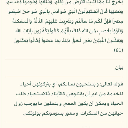
يُخْرِجْ لَنَا مِمَّا تُنبِتُ الأَرْضُ مِن بَقْلِهَا وَقِثَّآئِهَا وَفُومِهَا وَعَدَسِهَا
وَبَصَلِهَا قَالَ أَتَسْتَبْدِلُونَ الَّذِي هُوَ أَدْنَى بِالَّذِي هُوَ خَيْرٌ اهْبِطُواْ
مِصْراً فَإِنَّ لَكُم مَّا سَأَلْتُمْ وَضُرِبَتْ عَلَيْهِمُ الذِّلَّةُ وَالْمَسْكَنَةُ
وَبَآؤُوْاْ بِغَضَبٍ مِّنَ اللَّهِ ذَلِكَ بِأَنَّهُمْ كَانُواْ يَكْفُرُونَ بِآيَاتِ اللَّهِ
وَيَقْتُلُونَ النَّبِيِّينَ بِغَيْرِ الْحَقِّ ذَلِكَ بِمَا عَصَواْ وَّكَانُواْ يَعْتَدُونَ
(61)
بيان
قوله تعالى: و يستحيون نساءكم، أي يتركونهن أحياء
للخدمة من غير أن يقتلوهن كالأبناء فالاستحياء طلب
الحياة و يمكن أن يكون المعنى و يفعلون ما يوجب زوال
حيائهن من المنكرات، و معنى يسومونكم يولونكم.