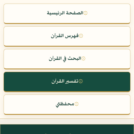
۞
الصفحة الرئيسية
۞
فهرس القرآن
۞
البحث في القرآن
۞
تفسير القرآن
۞
محفظتي