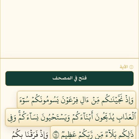
۞ الآية
فتح في المصحف
وَإِذۡ نَجَّيۡنَٰكُم مِّنۡ ءَالِ فِرۡعَوۡنَ يَسُومُونَكُمۡ سُوٓءَ
ٱلۡعَذَابِ يُذَبِّحُونَ أَبۡنَآءَكُمۡ وَيَسۡتَحۡيُونَ نِسَآءَكُمۡۚ وَفِي
ذَٰلِكُم بَلَآءٞ مِّن رَّبِّكُمۡ عَظِيمٞ ٤٩
وَإِذۡ فَرَقۡنَا بِكُمُ