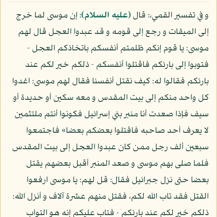
و في تفسير القمي،: قال
(عليه السلام)
: إن موسى لما خرج
إلى الميقات و رجع إلى قومه و قد عبدوا العجل قال لهم
موسى: يا قوم إنكم ظلمتم أنفسكم باتخاذكم العجل -
فتوبوا إلى بارئكم فاقتلوا أنفسكم - ذلكم خير لكم عند
بارئكم فقالوا له: كيف نقتل أنفسنا فقال لهم موسى: اغدوا
كل واحد منكم إلى بيت المقدس و معه سكين أو حديدة أو
سيف فإذا صعدت أنا منبر بني إسرائيل فكونوا أنتم ملتثمين
لا يعرف أحد صاحبه فاقتلوا بعضكم بعضا» فاجتمعوا
سبعين ألف رجل ممن كان عبدوا العجل إلى بيت المقدس
فلما صلى بهم موسى و صعد المنبر أقبل بعضهم يقتل
بعضا حتى نزل جبرائيل فقال: قل لهم: يا موسى ارفعوا
القتل فقد تاب الله لكم، فقتل منهم عشرة آلاف و أنزل الله:
ذلكم خير لكم عند بارئكم - فتاب عليكم إنه هو التواب