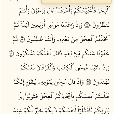
ٱلۡبَحۡرَ فَأَنجَيۡنَٰكُمۡ وَأَغۡرَقۡنَآ ءَالَ فِرۡعَوۡنَ وَأَنتُمۡ
تَنظُرُونَ ٥٠
وَإِذۡ وَٰعَدۡنَا مُوسَىٰٓ أَرۡبَعِينَ لَيۡلَةٗ ثُمَّ
ٱتَّخَذۡتُمُ ٱلۡعِجۡلَ مِنۢ بَعۡدِهِۦ وَأَنتُمۡ ظَٰلِمُونَ ٥١
ثُمَّ
عَفَوۡنَا عَنكُم مِّنۢ بَعۡدِ ذَٰلِكَ لَعَلَّكُمۡ تَشۡكُرُونَ ٥٢
وَإِذۡ ءَاتَيۡنَا مُوسَى ٱلۡكِتَٰبَ وَٱلۡفُرۡقَانَ لَعَلَّكُمۡ
تَهۡتَدُونَ ٥٣
وَإِذۡ قَالَ مُوسَىٰ لِقَوۡمِهِۦ يَٰقَوۡمِ إِنَّكُمۡ
ظَلَمۡتُمۡ أَنفُسَكُم بِٱتِّخَاذِكُمُ ٱلۡعِجۡلَ فَتُوبُوٓاْ إِلَىٰ
بَارِئِكُمۡ فَٱقۡتُلُوٓاْ أَنفُسَكُمۡ ذَٰلِكُمۡ خَيۡرٞ لَّكُمۡ عِندَ