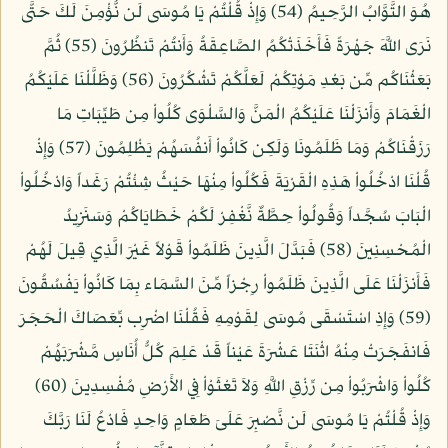
هُوَ التَّوَّابُ الرَّحِيمُ (54) وَإِذْ قُلْتُمْ يَا مُوسَى لَن نُّؤْمِنَ لَكَ حَتَّى
نَرَى اللَّهَ جَهْرَةً فَأَخَذَتْكُمُ الصَّاعِقَةُ وَأَنتُمْ تَنظُرُونَ (55) ثُمَّ
بَعَثْنَاكُم مِّن بَعْدِ مَوْتِكُمْ لَعَلَّكُمْ تَشْكُرُونَ (56) وَظَلَّلْنَا عَلَيْكُمُ
الْغَمَامَ وَأَنزَلْنَا عَلَيْكُمُ الْمَنَّ وَالسَّلْوَى كُلُواْ مِن طَيِّبَاتِ مَا
رَزَقْنَاكُمْ وَمَا ظَلَمُونَا وَلَكِن كَانُواْ أَنفُسَهُمْ يَظْلِمُونَ (57) وَإِذْ
قُلْنَا ادْخُلُواْ هَذِهِ الْقَرْيَةَ فَكُلُواْ مِنْهَا حَيْثُ شِئْتُمْ رَغَداً وَادْخُلُواْ
الْبَابَ سُجَّداً وَقُولُواْ حِطَّةٌ نَّغْفِرْ لَكُمْ خَطَايَاكُمْ وَسَنَزِيدُ
الْمُحْسِنِينَ (58) فَبَدَّلَ الَّذِينَ ظَلَمُواْ قَوْلاً غَيْرَ الَّذِي قِيلَ لَهُمْ
فَأَنزَلْنَا عَلَى الَّذِينَ ظَلَمُواْ رِجْزاً مِّنَ السَّمَاء بِمَا كَانُواْ يَفْسُقُونَ
(59) وَإِذِ اسْتَسْقَى مُوسَى لِقَوْمِهِ فَقُلْنَا اضْرِب بِّعَصَاكَ الْحَجَرَ
فَانفَجَرَتْ مِنْهُ اثْنَتَا عَشْرَةَ عَيْناً قَدْ عَلِمَ كُلُّ أُنَاسٍ مَّشْرَبَهُمْ
كُلُواْ وَاشْرَبُواْ مِن رِّزْقِ اللَّهِ وَلاَ تَعْثَوْاْ فِي الأَرْضِ مُفْسِدِينَ (60)
وَإِذْ قُلْتُمْ يَا مُوسَى لَن نَّصْبِرَ عَلَىَ طَعَامٍ وَاحِدٍ فَادْعُ لَنَا رَبَّكَ