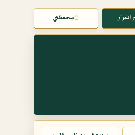
 القرآن
۞
محفظتي