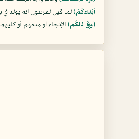
أَبْنَاءكُمْ﴾
لما قيل لفرعون إنه يولد في 
﴿وَفِي ذَلِكُم﴾
الإنجاء أو منعهم أو كليهم