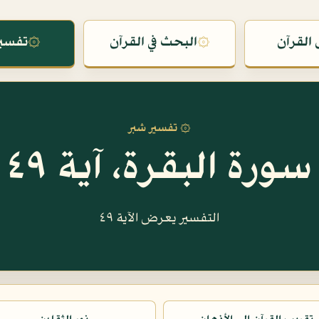
القرآن
۞
البحث في القرآن
۞
تفسير
۞ تفسير شبر
سورة البقرة، آية ٤٩
التفسير يعرض الآية ٤٩