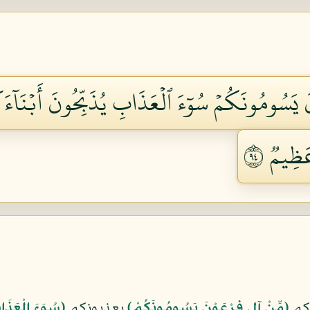
نَ يَسُومُونَكُمۡ سُوٓءَ ٱلۡعَذَابِ يُذَبِّحُونَ أَبۡنَآءَ
ظِيمٞ ٤٩
فكم
﴿مِّنْ آلِ فِرْعَوْنَ يَسُومُونَكُمْ﴾
يعذبونكم
﴿سُوَءَ الْعَذَا