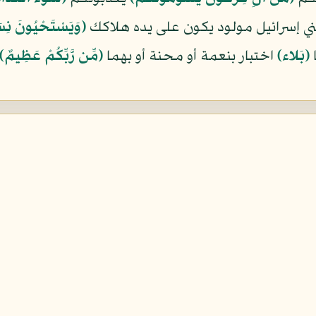
بني إسرائيل مولود يكون على يده هلاكك
﴿وَيَسْتَحْيُونَ نِ
ا
﴿بَلاء﴾
اختبار بنعمة أو محنة أو بهما
﴿مِّن رَّبِّكُمْ عَظِيمٌ﴾