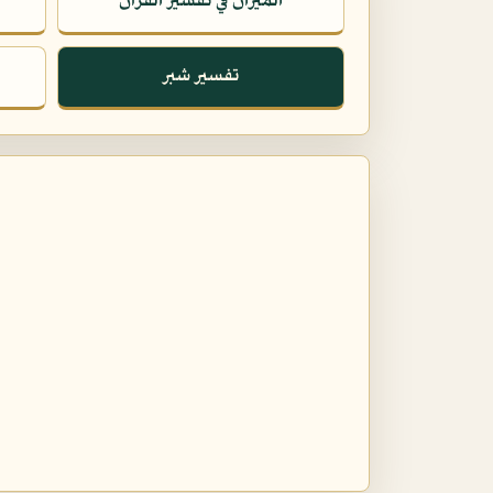
الميزان في تفسير القرآن
تفسير شبر