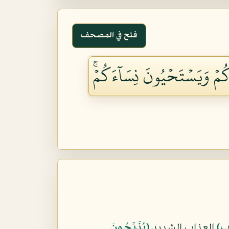
فتح في المصحف
كُمۡ وَيَسۡتَحۡيُونَ نِسَآءَكُمۡۚ
بِ﴾
العذاب الشديد
﴿يُذَبِّحُونَ