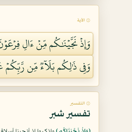
۞ الآية
وَإِذۡ نَجَّيۡنَٰكُم مِّنۡ ءَالِ فِرۡعَوۡ
وَفِي ذَٰلِكُم بَلَآءٞ مِّن رَّبِّكُمۡ عَ
۞ التفسير
تفسير شبر
﴿وَإِذْ نَجَّيْنَاكُم﴾
واذكروا إذ أنجينا أسلا