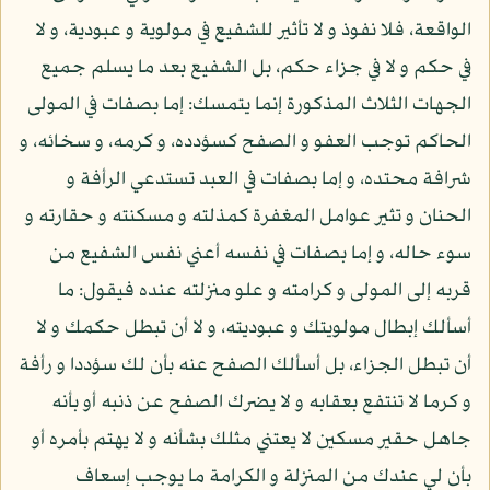
الواقعة، فلا نفوذ و لا تأثير للشفيع في مولوية و عبودية، و لا
في حكم و لا في جزاء حكم، بل الشفيع بعد ما يسلم جميع
الجهات الثلاث المذكورة إنما يتمسك: إما بصفات في المولى
الحاكم توجب العفو و الصفح كسؤدده، و كرمه، و سخائه، و
شرافة محتده، و إما بصفات في العبد تستدعي الرأفة و
الحنان و تثير عوامل المغفرة كمذلته و مسكنته و حقارته و
سوء حاله، و إما بصفات في نفسه أعني نفس الشفيع من
قربه إلى المولى و كرامته و علو منزلته عنده فيقول: ما
أسألك إبطال مولويتك و عبوديته، و لا أن تبطل حكمك و لا
أن تبطل الجزاء، بل أسألك الصفح عنه بأن لك سؤددا و رأفة
و كرما لا تنتفع بعقابه و لا يضرك الصفح عن ذنبه أو بأنه
جاهل حقير مسكين لا يعتني مثلك بشأنه و لا يهتم بأمره أو
بأن لي عندك من المنزلة و الكرامة ما يوجب إسعاف