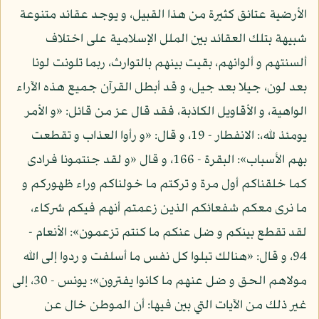
الأرضية عتائق كثيرة من هذا القبيل، و يوجد عقائد متنوعة
شبيهة بتلك العقائد بين الملل الإسلامية على اختلاف
ألسنتهم و ألوانهم، بقيت بينهم بالتوارث، ربما تلونت لونا
بعد لون، جيلا بعد جيل، و قد أبطل القرآن جميع هذه الآراء
الواهية، و الأقاويل الكاذبة، فقد قال عز من قائل: «و الأمر
يومئذ لله،: الانفطار - 19، و قال: «و رأوا العذاب و تقطعت
بهم الأسباب»: البقرة - 166، و قال «و لقد جئتمونا فرادى
كما خلقناكم أول مرة و تركتم ما خولناكم وراء ظهوركم و
ما نرى معكم شفعائكم الذين زعمتم أنهم فيكم شركاء،
لقد تقطع بينكم و ضل عنكم ما كنتم تزعمون»: الأنعام -
94، و قال: «هنالك تبلوا كل نفس ما أسلفت و ردوا إلى الله
مولاهم الحق و ضل عنهم ما كانوا يفترون»: يونس - 30، إلى
غير ذلك من الآيات التي بين فيها: أن الموطن خال عن