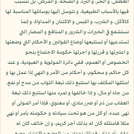
العطش، و الحر، و البرد، و الصحة، و المرض، بل نتسبب
فيها بالأسباب الطبيعية، و نتوسل إليها بوسائلها المناسبة لها
كالأكل، و الشرب، و اللبس و الاكتنان و المداواة، و إنما
نستشفع في الخيرات و الشرور و المنافع و المضار التي
تستدعيها أو تستتبعها أوضاع القوانين و الأحكام التي وضعتها
و اعتبرتها و قررتها و أجرتها حكومة الاجتماع بنحو
الخصوص أو العموم، ففي دائرة المولوية و العبودية، و عند
كل حاكم و محكوم، و أحكام من الأمر و النهي إذا عمل بها و
امتثلها المكلف بها استتبع ذلك تبعة الثواب من مدح أو نفع،
من جاه أو مال، و إذا خالفها و تمرد منها استتبع ذلك تبعة
العقاب من ذم أو ضرر مادي، أو معنوي، فإذا أمر المولى أو
نهى عبده، أو كل من هو تحت سيادته و حكومته بأمر أو نهي
مثلا فامتثله كان له بذلك أجر كريم، و إن خالف كان له
عقاب أو عذاب فهناك نوعان من الوضع و الاعتبار، وضع