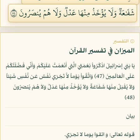
شَفَٰعَةٞ وَلَا يُؤۡخَذُ مِنۡهَا عَدۡلٞ وَلَا هُمۡ يُنصَرُونَ ٤٨
۞ التفسير
الميزان في تفسير القرآن
يَا بَنِي إِسْرَائِيلَ اذْكُرُواْ نِعْمَتِيَ الَّتِي أَنْعَمْتُ عَلَيْكُمْ وَأَنِّي فَضَّلْتُكُمْ
عَلَى الْعَالَمِينَ (47) وَاتَّقُواْ يَوْماً لاَّ تَجْزِي نَفْسٌ عَن نَّفْسٍ شَيْئاً
وَلاَ يُقْبَلُ مِنْهَا شَفَاعَةٌ وَلاَ يُؤْخَذُ مِنْهَا عَدْلٌ وَلاَ هُمْ يُنصَرُونَ
(48)
بيان
قوله تعالى: و اتقوا يوما لا تجزي.