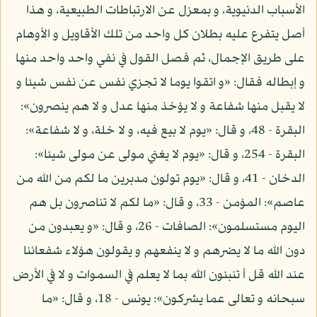
الأسباب الدنيوية، و بمعزل عن الارتباطات الطبيعية، و هذا
أصل يتفرع عليه بطلان كل واحد من تلك الأقاويل و الأوهام
على طريق الإجمال، ثم فصل القول في نفي واحد واحد منها
و إبطاله فقال: «و اتقوا يوما لا تجزي نفس عن نفس شيئا و
لا يقبل منها شفاعة و لا يؤخذ منها عدل و لا هم ينصرون»:
البقرة - 48، و قال: «يوم لا بيع فيه، و لا خلة، و لا شفاعة»:
البقرة - 254، و قال: «يوم لا يغني مولى عن مولى شيئا»:
الدخان - 41، و قال: «يوم تولون مدبرين ما لكم من الله من
عاصم»: المؤمن - 33، و قال: «ما لكم لا تناصرون بل هم
اليوم مستسلمون»: الصافات - 26، و قال: «و يعبدون من
دون الله ما لا يضرهم و لا ينفعهم و يقولون هؤلاء شفعائنا
عند الله قل أ تنبئون الله بما لا يعلم في السموات و لا في الأرض
سبحانه و تعالى عما يشركون»: يونس - 18، و قال: «ما