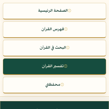
۞
الصفحة الرئيسية
۞
فهرس القرآن
۞
البحث في القرآن
۞
تفسير القرآن
۞
محفظتي