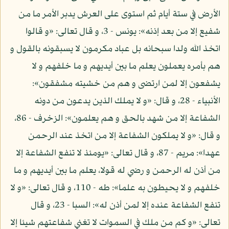
الأرض في ستة أيام ثم استوى على العرش يدبر الأمر ما من
شفيع إلا من بعد إذنه»: يونس - 3، و قال تعالى: «و قالوا
اتخذ الله ولدا سبحانه بل عباد مكرمون لا يسبقونه بالقول و
هم بأمره يعملون يعلم ما بين أيديهم و ما خلفهم و لا
يشفعون إلا لمن ارتضى و هم من خشيته مشفقون»:
الأنبياء - 28، و قال: «و لا يملك الذين يدعون من دونه
الشفاعة إلا من شهد بالحق و هم يعلمون»: الزخرف - 86،
و قال: «و لا يملكون الشفاعة إلا من اتخذ عند الرحمن
عهدا»: مريم - 87، و قال تعالى: «يومئذ لا تنفع الشفاعة إلا
من أذن له الرحمن و رضي له قولا، يعلم ما بين أيديهم و ما
خلفهم و لا يحيطون به علما»: طه - 110، و قال تعالى: «و لا
تنفع الشفاعة عنده إلا لمن أذن له»: السبا - 23، و قال
تعالى: «و كم من ملك في السموات لا تغني شفاعتهم شيئا إلا