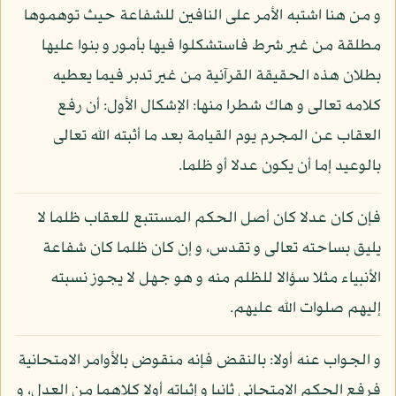
و من هنا اشتبه الأمر على النافين للشفاعة حيث توهموها
مطلقة من غير شرط فاستشكلوا فيها بأمور و بنوا عليها
بطلان هذه الحقيقة القرآنية من غير تدبر فيما يعطيه
كلامه تعالى و هاك شطرا منها: الإشكال الأول: أن رفع
العقاب عن المجرم يوم القيامة بعد ما أثبته الله تعالى
بالوعيد إما أن يكون عدلا أو ظلما.
فإن كان عدلا كان أصل الحكم المستتبع للعقاب ظلما لا
يليق بساحته تعالى و تقدس، و إن كان ظلما كان شفاعة
الأنبياء مثلا سؤالا للظلم منه و هو جهل لا يجوز نسبته
إليهم صلوات الله عليهم.
و الجواب عنه أولا: بالنقض فإنه منقوض بالأوامر الامتحانية
فرفع الحكم الامتحاني ثانيا و إثباته أولا كلاهما من العدل، و