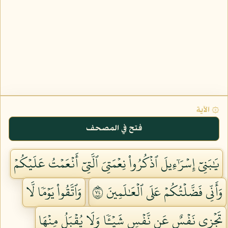
۞ الآية
فتح في المصحف
يَٰبَنِيٓ إِسۡرَٰٓءِيلَ ٱذۡكُرُواْ نِعۡمَتِيَ ٱلَّتِيٓ أَنۡعَمۡتُ عَلَيۡكُمۡ
وَأَنِّي فَضَّلۡتُكُمۡ عَلَى ٱلۡعَٰلَمِينَ ٤٧
وَٱتَّقُواْ يَوۡمٗا لَّا
تَجۡزِي نَفۡسٌ عَن نَّفۡسٖ شَيۡـٔٗا وَلَا يُقۡبَلُ مِنۡهَا