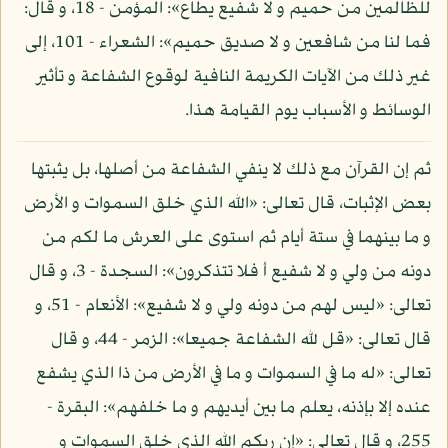
للظالمين من حميم و لا شفيع يطاع»: المؤمن - 18، و قال:
فما لنا من شافعين و لا صديق حميم»: الشعراء - 101، إلى
غير ذلك من الآيات الكريمة النافية لوقوع الشفاعة و تأثير
الوسائط و الأسباب يوم القيامة هذا.
ثم إن القرآن مع ذلك لا ينفي الشفاعة من أصلها، بل يثبتها
بعض الإثبات، قال تعالى: «الله الذي خلق السموات و الأرض
و ما بينهما في ستة أيام ثم استوى على العرش ما لكم من
دونه من ولي و لا شفيع أ فلا تتذكرون»: السجدة - 3، و قال
تعالى: «ليس لهم من دونه ولي و لا شفيع»: الأنعام - 51، و
قال تعالى: «قل لله الشفاعة جميعا»: الزمر - 44، و قال
تعالى: «له ما في السموات و ما في الأرض من ذا الذي يشفع
عنده إلا بإذنه، يعلم ما بين أيديهم و ما خلفهم»: البقرة -
255، و قال تعالى: «إن ربكم الله الذي خلق السموات و