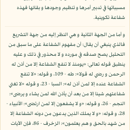
مسبباتها في تدبير أمرها و تنظيم وجودها و بقائها فهذه
شفاعة تكوينية.
و أما من الجهة الثانية و هي النظر إليه من جهة التشريع
فالذي ينبغي أن يقال: أن مفهوم الشفاعة على ما سبق من
التحليل يصح صدقه في مورده و لا محذور في ذلك و عليه
ينطبق قوله تعالى: «يومئذ لا تنفع الشفاعة إلا من أذن له
الرحمن و رضي له قولا»: طه - 109، و قوله: «لا تنفع
الشفاعة عنده إلا لمن أذن له»: السبا - 23، و قوله «لا تغني
شفاعتهم شيئا إلا من بعد أن يأذن الله لمن يشاء و يرضى»:
النجم - 26، و قوله: «و لا يشفعون إلا لمن ارتضى»: الأنبياء -
28، و قوله: «و لا يملك الذين يدعون من دونه الشفاعة إلا
من شهد بالحق و هم يعلمون»: الزخرف - 86، فإن الآيات