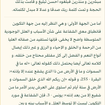
مبشرين و منذرين فبلغوه أحسن تبليغ و قامت بذلك
الحجة و تمت كلمة ربك صدقا و عدلا لا مبدل لكلماته.
أما من الجهة الأولى: و هي النظر إليه من جهة التكوين
فانطباق معنى الشفاعة على شأن الأسباب و العلل الوجودية
المتوسطة واضح لا يخفى، فإنها تستفيد من صفاته العليا
من الرحمة و الخلق و الإحياء و الرزق و غير ذلك إيصال
أنواع النعم و الفضل إلى كل مفتقر محتاج من خلقه، و
كلامه تعالى أيضا يحتمل ذلك كقوله تعالى: «له ما في
السموات و ما في الأرض من ذا الذي يشفع عنده إلا بإذنه»:
البقرة - 255، و قوله «إن ربكم الله الذي خلق السموات و
الأرض في ستة أيام ثم استوى على العرش يدبر الأمر ما من
شفيع إلا من بعد إذنه»: يونس - 3، فإن الشفاعة في مورد
التكوين ليست إلا توسط العلل و الأسباب بينه و بين