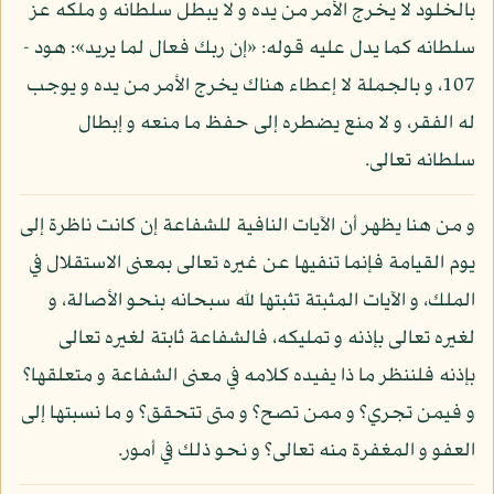
بالخلود لا يخرج الأمر من يده و لا يبطل سلطانه و ملكه عز
سلطانه كما يدل عليه قوله: «إن ربك فعال لما يريد»: هود -
107، و بالجملة لا إعطاء هناك يخرج الأمر من يده و يوجب
له الفقر، و لا منع يضطره إلى حفظ ما منعه و إبطال
سلطانه تعالى.
و من هنا يظهر أن الآيات النافية للشفاعة إن كانت ناظرة إلى
يوم القيامة فإنما تنفيها عن غيره تعالى بمعنى الاستقلال في
الملك، و الآيات المثبتة تثبتها لله سبحانه بنحو الأصالة، و
لغيره تعالى بإذنه و تمليكه، فالشفاعة ثابتة لغيره تعالى
بإذنه فلننظر ما ذا يفيده كلامه في معنى الشفاعة و متعلقها؟
و فيمن تجري؟ و ممن تصح؟ و متى تتحقق؟ و ما نسبتها إلى
العفو و المغفرة منه تعالى؟ و نحو ذلك في أمور.