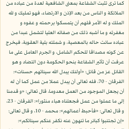
كما ترى تثبت الشفاعة بمعنى الشافعية لعدة من عباده من
الملائكة و الناس من بعد الإذن و الارتضاء، فهو تمليك و لله
الملك و له الأمر فلهم أن يتمسكوا برحمته و عفوه و
مغفرته و ما أشبه ذلك من صفاته العليا لتشمل عبدا من
عباده سائت حاله بالمعصية، و شملته بلية العقوبة، فيخرج
عن كونه مصداقا للحكم الشامل، و الجرم العامل على ما
عرفت أن تأثير الشفاعة بنحو الحكومة دون التضاد و هو
القائل عز من قائل: «أولئك يبدل الله سيئاتهم حسنات»:
الفرقان - 70، فله تعالى أن يبدل عملا من عمل كما أن له
أن يجعل الموجود من العمل معدوما، قال تعالى: «و قدمنا
إلى ما عملوا من عمل فجعلناه هباء منثورا»: الفرقان - 23،
و قال تعالى: «فأحبط أعمالهم»: محمد - 10، و قال تعالى:
«إن تجتنبوا كبائر ما تنهون عنه نكفر عنكم سيئاتكم»: