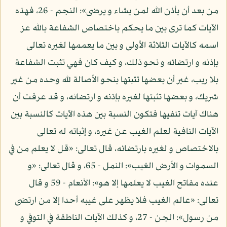
من بعد أن يأذن الله لمن يشاء و يرضى»: النجم - 26، فهذه
الآيات كما ترى بين ما يحكم باختصاص الشفاعة بالله عز
اسمه كالآيات الثلاثة الأولى و بين ما يعممها لغيره تعالى
بإذنه و ارتضائه و نحو ذلك، و كيف كان فهي تثبت الشفاعة
بلا ريب، غير أن بعضها تثبتها بنحو الأصالة لله وحده من غير
شريك، و بعضها تثبتها لغيره بإذنه و ارتضائه، و قد عرفت أن
هناك آيات تنفيها فتكون النسبة بين هذه الآيات كالنسبة بين
الآيات النافية لعلم الغيب عن غيره، و إثباته له تعالى
بالاختصاص و لغيره بارتضائه، قال تعالى: «قل لا يعلم من في
السموات و الأرض الغيب»: النمل - 65، و قال تعالى: «و
عنده مفاتح الغيب لا يعلمها إلا هو»: الأنعام - 59 و قال
تعالى: «عالم الغيب فلا يظهر على غيبه أحدا إلا من ارتضى
من رسول»: الجن - 27، و كذلك الآيات الناطقة في التوفي و