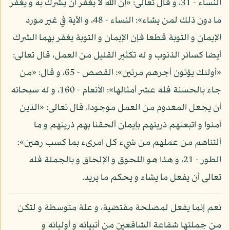
النساء - 31، و قال تعالى: «إن الله لا يغفر أن يشرك به و يغفر
ما دون ذلك لمن يشاء»: النساء - 48، و الآية في غير مورد
الإيمان و التوبة قطعا فإن الإيمان و التوبة يغفر بهما الشرك
أيضا كسائر الذنوب و له تكثير القليل من العمل، قال تعالى:
«أولئك يؤتون أجرهم مرتين»: القصص - 65، و قال: «من
جاء بالحسنة فله عشر أمثالها»: الأنعام - 160، و له سبحانه
أن يجعل المعدوم من العمل موجودا، قال تعالى: «الذين
آمنوا و اتبعتهم ذريتهم بإيمان ألحقنا بهم ذريتهم و ما
ألتناهم من عملهم من شيء كل امرىء بما كسب رهين»:
الطور - 21، و هذا هو اللحوق و الإلحاق و بالجملة فله
تعالى أن يفعل ما يشاء و يحكم ما يريد.
نعم إنما يفعل لمصلحة مقتضية، و علة متوسطة و لتكن
من جملتها شفاعة الشافعين من أنبيائه و أوليائه و