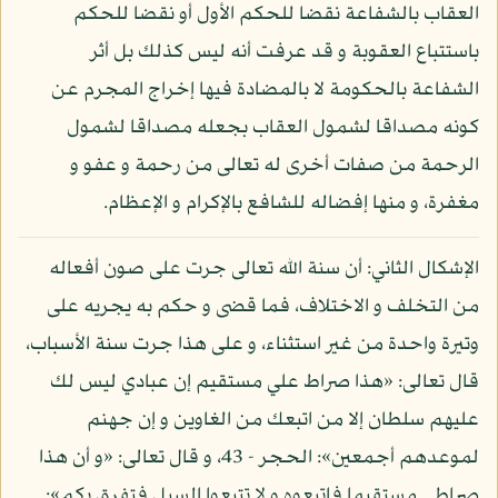
العقاب بالشفاعة نقضا للحكم الأول أو نقضا للحكم
باستتباع العقوبة و قد عرفت أنه ليس كذلك بل أثر
الشفاعة بالحكومة لا بالمضادة فيها إخراج المجرم عن
كونه مصداقا لشمول العقاب بجعله مصداقا لشمول
الرحمة من صفات أخرى له تعالى من رحمة و عفو و
مغفرة، و منها إفضاله للشافع بالإكرام و الإعظام.
الإشكال الثاني: أن سنة الله تعالى جرت على صون أفعاله
من التخلف و الاختلاف، فما قضى و حكم به يجريه على
وتيرة واحدة من غير استثناء، و على هذا جرت سنة الأسباب،
قال تعالى: «هذا صراط علي مستقيم إن عبادي ليس لك
عليهم سلطان إلا من اتبعك من الغاوين و إن جهنم
لموعدهم أجمعين»: الحجر - 43، و قال تعالى: «و أن هذا
صراطي مستقيما فاتبعوه و لا تتبعوا السبل فتفرق بكم»: