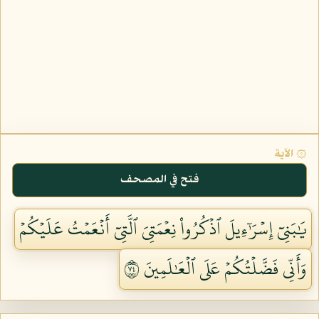
۞ الآية
فتح في المصحف
يَٰبَنِيٓ إِسۡرَٰٓءِيلَ ٱذۡكُرُواْ نِعۡمَتِيَ ٱلَّتِيٓ أَنۡعَمۡتُ عَلَيۡكُمۡ
وَأَنِّي فَضَّلۡتُكُمۡ عَلَى ٱلۡعَٰلَمِينَ ٤٧