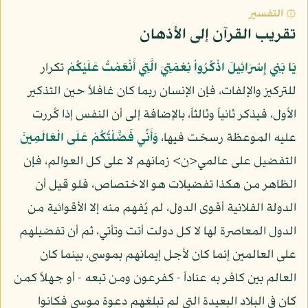
۞ التفسير
تقريب القرآن إلى الأذهان
يَا بَنِي إِسْرَائِيلَ اذْكُرُواْ نِعْمَتِيَ الَّتِي أَنْعَمْتُ عَلَيْكُمْ
تكرار
للتركيز والإلفات، فإن الإنسان ربما كان غافلاً حين التذكير
الأول، فيذكر ثانياً وثالثاً، بالإضافة إلى أن النفس إذا كُررت
عليه الموعظة رسخت فيها،
وَأَنِّي فَضَّلْتُكُمْ عَلَى الْعَالَمِينَ
التفضيل على عالمي<ن> زمانهم لا على كل العوالم، فإن
الظاهر من هكذا تفضيلات هو الاختصاص، فلو قيل أن
الدولة الفلانية أقوى الدول، لم يُفهم منه إلا الأقوائية من
الدول المعاصرة لها لا كل دولت أتت وتأتي، ثم أن تفضيلهم
على العالمين إنما كان لأجل إيمانهم بموسى، بينما كان
العالم بين كافر به عناداً - كفرعون ومن تبعه - أو جهلاً كمن
كان في البلاد البعيدة التي لم تبلغهم دعوة موسى فكانوا