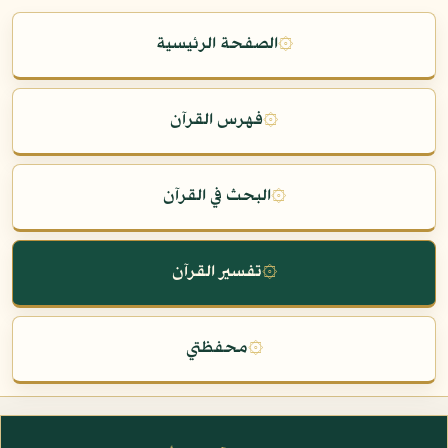
۞
الصفحة الرئيسية
۞
فهرس القرآن
۞
البحث في القرآن
۞
تفسير القرآن
۞
محفظتي