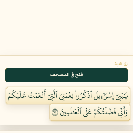
۞ الآية
فتح في المصحف
يَٰبَنِيٓ إِسۡرَٰٓءِيلَ ٱذۡكُرُواْ نِعۡمَتِيَ ٱلَّتِيٓ أَنۡعَمۡتُ عَلَيۡكُمۡ
وَأَنِّي فَضَّلۡتُكُمۡ عَلَى ٱلۡعَٰلَمِينَ ٤٧