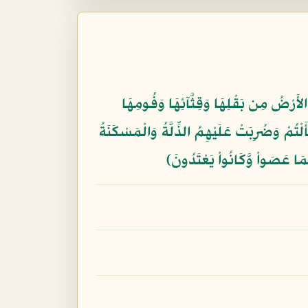
الأَرْضُ مِن بَقْلِهَا وَقِثَّآئِهَا وَفُومِهَا
ْتُمْ وَضُرِبَتْ عَلَيْهِمُ الذِّلَّةُ وَالْمَسْكَنَةُ
 بِمَا عَصَواْ وَّكَانُواْ يَعْتَدُونَ﴾