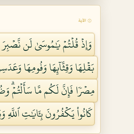
۞ الآية
وَإِذۡ قُلۡتُمۡ يَٰمُوسَىٰ لَن نَّصۡبِرَ 
بَقۡلِهَا وَقِثَّآئِهَا وَفُومِهَا وَعَدَسِ
مِصۡرٗا فَإِنَّ لَكُم مَّا سَأَلۡتُمۡۗ وَضُر
كَانُواْ يَكۡفُرُونَ بِـَٔايَٰتِ ٱللَّهِ وَيَ