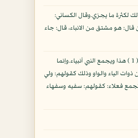
ذلك لكثرة ما يجزي.وقال الكسائي:
ن قال: هو مشتق من الانباء، قال: جاء
كذلك قالوا: نبئ بمعنى منبأ، وبصير بمعنى مبصر.وأبدل مكان الهمزة من النبئ الياء، فقالوا: نبي ( 1 ) هذا ويجمع النبي أنبياء.وإنما
 ذوات الياء والواو وذلك كقولهم: ولي
ا تجمع فعلاء: كقولهم: سفيه وسفهاء