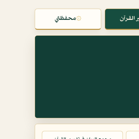
 القرآن
۞
محفظتي