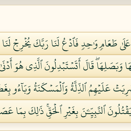
عَلَىٰ طَعَامٖ وَٰحِدٖ فَٱدۡعُ لَنَا رَبَّكَ يُخۡرِجۡ لَنَا
هَا وَبَصَلِهَاۖ قَالَ أَتَسۡتَبۡدِلُونَ ٱلَّذِي هُوَ أَدۡنَى
ِبَتۡ عَلَيۡهِمُ ٱلذِّلَّةُ وَٱلۡمَسۡكَنَةُ وَبَآءُو بِغَضَب
قۡتُلُونَ ٱلنَّبِيِّـۧنَ بِغَيۡرِ ٱلۡحَقِّۚ ذَٰلِكَ بِمَا عَصَوا