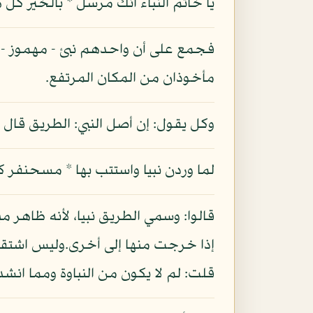
يا خاتم النبآء انك مرسل * بالخير كل هد
فجمع على أن واحدهم نبئ - مهموز - وق
مأخوذان من المكان المرتفع.
وكل يقول: إن أصل النبي: الطريق قال 
لما وردن نبيا واستتب بها * مسحنفر 
قالوا: وسمي الطريق نبيا، لأنه ظاهر مبي
إذا خرجت منها إلى أخرى.وليس اشتقاق 
قلت: لم لا يكون من النباوة ومما انشد