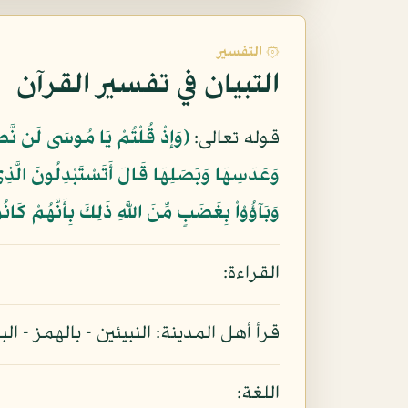
۞ التفسير
التبيان في تفسير القرآن
قوله تعالى:
﴿وَإِذْ قُلْتُمْ يَا مُوسَى لَن نَّصْ
وَعَدَسِهَا وَبَصَلِهَا قَالَ أَتَسْتَبْدِلُونَ الَّذِي
وَبَآؤُوْاْ بِغَضَبٍ مِّنَ اللَّهِ ذَلِكَ بِأَنَّهُمْ كَانُ
القراءة:
قرأ أهل المدينة: النبيئين - بالهمز - ا
اللغة: