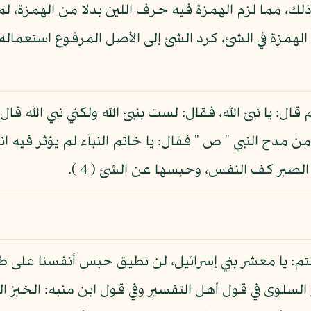
ذلك، مما لزم الهمزة فيه حرف اللين بدلا من الهمزة، لما
مزة في الشئ، كرد الشئ إلى الأصل المرفوع استعماله:
ل: يا نبئ الله، فقال: لست بنبئ الله ولكني نبي الله قا
ح النبي " ص " فقال: يا خاتم النبآء لم يؤثر فيه انكا
الصبر كف النفس، وحبسها عن الشئ ( 4 ).
قلتم: يا معشر بني إسرائيل، لن نطيق حبس أنفسنا على 
لسلوى في قول أهل التفسير وفي قول ابن منبه: الخبز ال