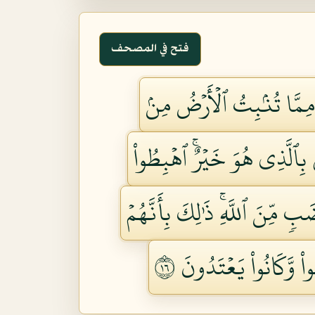
فتح في المصحف
 مِمَّا تُنۢبِتُ ٱلۡأَرۡضُ مِنۢ
ٰ بِٱلَّذِي هُوَ خَيۡرٌۚ ٱهۡبِطُواْ
ٖ مِّنَ ٱللَّهِۚ ذَٰلِكَ بِأَنَّهُمۡ
ْ وَّكَانُواْ يَعۡتَدُونَ ٦١