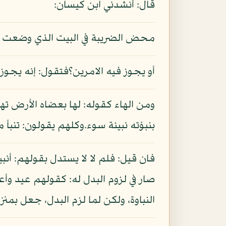
قال: أنشدني ابن كيسان:
محض الضريبة في البيت الذي وضعت * 
أو يجوز فيه الامرين؟فتقول: إنه يجوز
ومن الهاء كقوله: لها بعضاه الأرض ته
بنبؤته نبيئة سوء.وكلهم يقولون: تنبأ م
فان قيل: فلم لا لا يستدل بقولهم: أنبياء
صار في لزوم البدل له: كقولهم عيد وأع
النباوة، ولكن لما لزم البدل، جعل بمنز