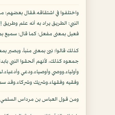
واختلفوا في اشتقاقه.فقال بعضهم: من ا
النبي: الطريق يراد به أنه علم وطريق 
فعيل بمعنى مفعل: كما قال: سميع ب
جمعوه كذلك، لأنهم ألحقوا النبي بابدا
وأولياء.ووصي وأوصياء.ودعي وأدعياء.ل
وفقيه وفقهاء.وشريك وشركاء.وقد سمع 
ومن قول العباس بن مرداس السلمي في