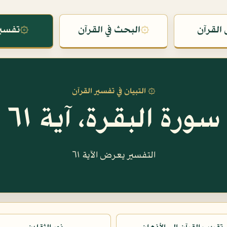
القرآن
۞
البحث في القرآن
۞
تفسير
۞ التبيان في تفسير القرآن
سورة البقرة، آية ٦١
التفسير يعرض الآية ٦١