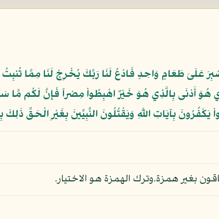
بِرَ عَلَىَ طَعَامٍ وَاحِدٍ فَادْعُ لَنَا رَبَّكَ يُخْرِجْ لَنَا مِمَّا تُنبِتُ 
 هُوَ أَدْنَى بِالَّذِي هُوَ خَيْرٌ اهْبِطُواْ مِصْراً فَإِنَّ لَكُم مَّا سَأَل
واْ يَكْفُرُونَ بِآيَاتِ اللَّهِ وَيَقْتُلُونَ النَّبِيِّينَ بِغَيْرِ الْحَقِّ ذَلِكَ
لباقون بغير همزة.وترك الهمزة هو الاختيار.