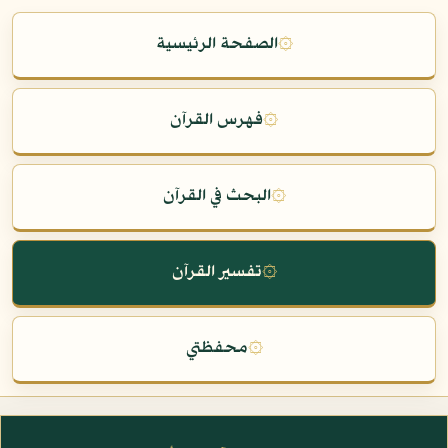
۞
الصفحة الرئيسية
۞
فهرس القرآن
۞
البحث في القرآن
۞
تفسير القرآن
۞
محفظتي