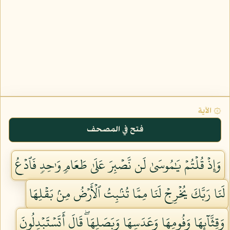
۞ الآية
فتح في المصحف
وَإِذۡ قُلۡتُمۡ يَٰمُوسَىٰ لَن نَّصۡبِرَ عَلَىٰ طَعَامٖ وَٰحِدٖ فَٱدۡعُ
لَنَا رَبَّكَ يُخۡرِجۡ لَنَا مِمَّا تُنۢبِتُ ٱلۡأَرۡضُ مِنۢ بَقۡلِهَا
وَقِثَّآئِهَا وَفُومِهَا وَعَدَسِهَا وَبَصَلِهَاۖ قَالَ أَتَسۡتَبۡدِلُونَ