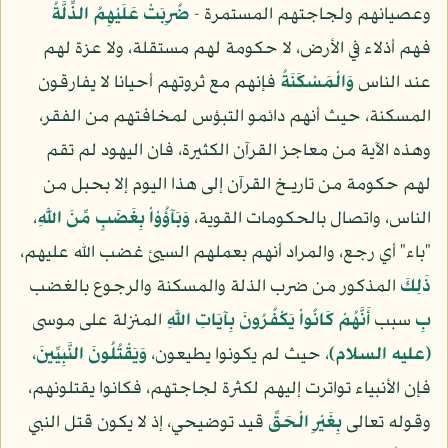
وعصيانهم ولجاجتهم المستمرة -
ضُرِبَتْ عَلَيْهِمُ الذِّلَّةُ
فهم أذلاء في الأرض، لا حكومة لهم مستقلة، ولا عزة لهم
عند الناس
وَالْمَسْكَنَةُ
فإنهم مع ثروتهم أحيانا لا يفارقون
المسكنة، حيث أنهم دائمو التبؤس لمخافتهم من الفقر،
وهذه الآية من معاجز القرآن الكثيرة، فان اليهود لم تقم
لهم حكومة من تاريـخ القرآن إلى هذا اليوم إلا بحبل من
الناس، واتصال بالحكومات القوية،
وَبَآؤُوْاْ بِغَضَبٍ مِّنَ اللَّهِ
،
"باء" أي رجع، والمراد أنهم بعملهم السيئ غضب الله عليهم،
ذَلِكَ
المذكور من ضرب الذلة والمسكنة والرجوع بالغضب
بِ
سبب
أَنَّهُمْ كَانُواْ يَكْفُرُونَ بِآيَاتِ اللَّهِ
المنزلة على موسى
(عليه السلام)
، حيث لم يكونوا يطيعون،
وَيَقْتُلُونَ النَّبِيِّينَ
،
فإن الأنبياء تواترت إليهم لكثرة لجاجتهم، فكانوا يقتلونهم،
وقوله تعالى
بِغَيْرِ الْحَقِّ
قيد توضيحي، إذ لا يكون قتل النبي