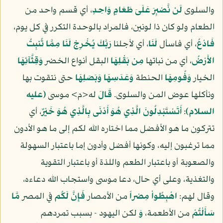
والسلوى
لَن نَّصْبِرَ عَلَىَ طَعَامٍ وَاحِدٍ
، أي قسم واحد من
الطعام ولو كان ذا لونين، فالمراد بالوحدة التكرر في كل يوم،
فَادْعُ
، أي فاسأل
لَنَا
، أي لأجلنا
رَبَّكَ يُخْرِجْ لَنَا مِمَّا تُنبِتُ
الأَرْضُ
، أي من نباتها
مِن بَقْلِهَا
البقل أنواع الخضر
وَقِثَّآئِهَا
الخيار
وَفُومِهَا
الحنطة
وَعَدَسِهَا وَبَصَلِهَا
حتى نتقوت بها
ونأكلها عوض المن والسلوى.
قَالَ
له<م> موسى
(عليه
السلام)
:
أَتَسْتَبْدِلُونَ الَّذِي هُوَ أَدْنَى بِالَّذِي هُوَ خَيْرٌ
، أي
تتركون ما هو الأفضل مما اختاره الله لكم إلى ما هو الأدون
مما ترغبون إليه، وكونها أفضل وأدون إما باعتبار السهولة
والصعوبة أو باعتبار الطعم واللذة أو باعتبار التقوية
والتغذية، وعلى أي حال، دعا موسى واستجاب الله دعاءه،
وقال لهم:
اهْبِطُواْ مِصْراً
من الأمصار
فَإِنَّ لَكُم
في المصر
مَّا
سَأَلْتُمْ
من الأطعمة،
وَ
لكن اليهود - بسبب تمردهم