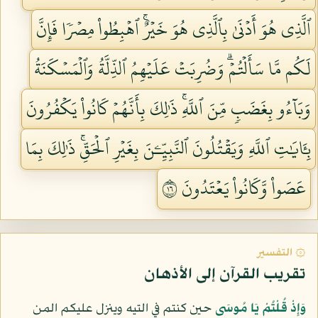
ٱلَّذِي هُوَ أَدۡنَىٰ بِٱلَّذِي هُوَ خَيۡرٌۚ ٱهۡبِطُواْ مِصۡرٗا فَإِنَّ
لَكُم مَّا سَأَلۡتُمۡۗ وَضُرِبَتۡ عَلَيۡهِمُ ٱلذِّلَّةُ وَٱلۡمَسۡكَنَةُ
وَبَآءُو بِغَضَبٖ مِّنَ ٱللَّهِۚ ذَٰلِكَ بِأَنَّهُمۡ كَانُواْ يَكۡفُرُونَ
بِـَٔايَٰتِ ٱللَّهِ وَيَقۡتُلُونَ ٱلنَّبِيِّـۧنَ بِغَيۡرِ ٱلۡحَقِّۚ ذَٰلِكَ بِمَا
عَصَواْ وَّكَانُواْ يَعۡتَدُونَ ٦١
۞ التفسير
تقريب القرآن إلى الأذهان
وَإِذْ قُلْتُمْ يَا مُوسَى
حين كنتم في التيه وينزل عليكم المن