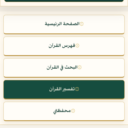
۞
الصفحة الرئيسية
۞
فهرس القرآن
۞
البحث في القرآن
۞
تفسير القرآن
۞
محفظتي