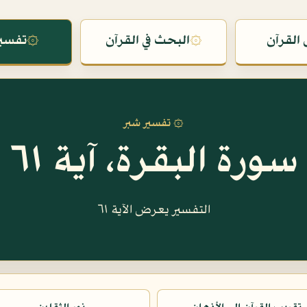
القرآن
۞
البحث في القرآن
۞
تفسير
۞ تفسير شبر
سورة البقرة، آية ٦١
التفسير يعرض الآية ٦١