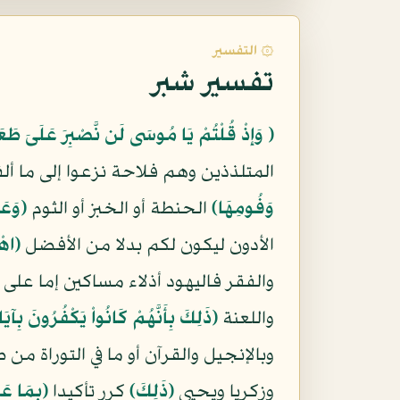
۞ التفسير
تفسير شبر
﴿ وَإِذْ قُلْتُمْ يَا مُوسَى لَن نَّصْبِرَ عَلَىَ طَع
المتلذذين وهم فلاحة نزعوا إلى ما أل
وَفُومِهَا﴾
الحنطة أو الخبز أو الثوم
﴿وَعَ
الأدون ليكون لكم بدلا من الأفضل
﴿اهْ
والفقر فاليهود أذلاء مساكين إما ع
واللعنة
﴿ذَلِكَ بِأَنَّهُمْ كَانُواْ يَكْفُرُونَ بِآيَا
وبالإنجيل والقرآن أو ما في التوراة 
وزكريا ويحيى
﴿ذَلِكَ﴾
كرر تأكيدا
﴿بِمَا عَص