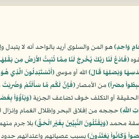
َامٍ وَاحِدٍ﴾
هو المن والسلوى أريد بالواحد أنه لا يتبدل 
فوه
﴿فَادْعُ لَنَا رَبَّكَ يُخْرِجْ لَنَا مِمَّا تُنبِتُ الأَرْضُ مِن بَقْلِهَا
دَسِهَا وَبَصَلِهَا قَالَ﴾
الله أو موسى
﴿أَتَسْتَبْدِلُونَ الَّذِي هُوَ 
بِطُواْ مِصْراً﴾
من الأمصار
﴿فَإِنَّ لَكُم مَّا سَأَلْتُمْ وَضُرِبَتْ عَ
لى الحقيقة أو التكلف خوف تضاعف الجزية
﴿وَبَآؤُوْاْ بِغَضَ
تِ اللَّهِ﴾
حججه من إفلاق البحر وإظلال الغمام وإنزال ا
من صفة محمد
﴿وَيَقْتُلُونَ النَّبِيِّينَ بِغَيْرِ الْحَقِّ﴾
بلا جرم منهم 
َواْ وَّكَانُواْ يَعْتَدُونَ﴾
بسبب عصيانهم واعتدائهم حدود الله