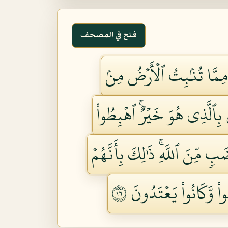
فتح في المصحف
 مِمَّا تُنۢبِتُ ٱلۡأَرۡضُ مِنۢ
ٰ بِٱلَّذِي هُوَ خَيۡرٌۚ ٱهۡبِطُواْ
ٖ مِّنَ ٱللَّهِۚ ذَٰلِكَ بِأَنَّهُمۡ
ْ وَّكَانُواْ يَعۡتَدُونَ ٦١