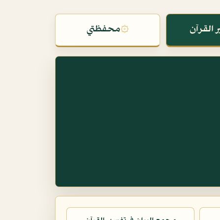
 القرآن
۞
محفظتي