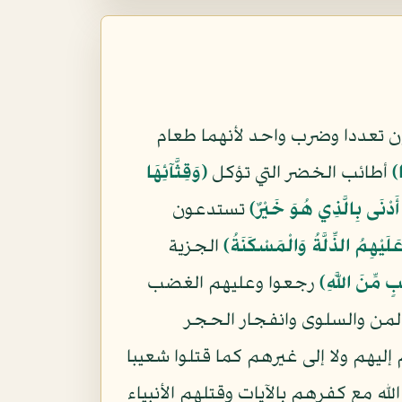
وإن تعددا وضرب واحد لأنهما طعام
﴾
أطائب الخضر التي تؤكل
﴿وَقِثَّآئِهَا
أَدْنَى بِالَّذِي هُوَ خَيْرٌ﴾
تستدعون
لَيْهِمُ الذِّلَّةُ وَالْمَسْكَنَةُ﴾
الجزية
بٍ مِّنَ اللَّهِ﴾
رجعوا وعليهم الغضب
لمن والسلوى وانفجار الحجر
إليهم ولا إلى غيرهم كما قتلوا شعيبا
 مع كفرهم بالآيات وقتلهم الأنبياء