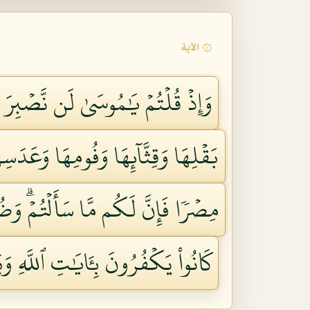
۞ الآية
وَإِذۡ قُلۡتُمۡ يَٰمُوسَىٰ لَن نَّصۡبِرَ 
بَقۡلِهَا وَقِثَّآئِهَا وَفُومِهَا وَعَدَسِ
مِصۡرٗا فَإِنَّ لَكُم مَّا سَأَلۡتُمۡۗ وَضُر
كَانُواْ يَكۡفُرُونَ بِـَٔايَٰتِ ٱللَّهِ وَيَ