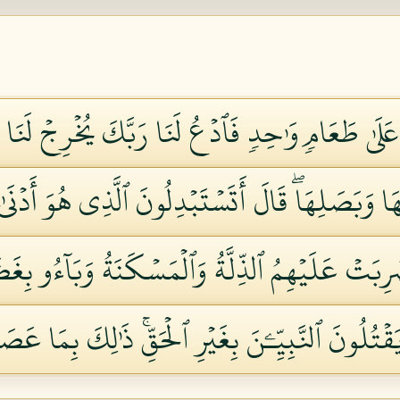
عَلَىٰ طَعَامٖ وَٰحِدٖ فَٱدۡعُ لَنَا رَبَّكَ يُخۡرِجۡ لَنَا
هَا وَبَصَلِهَاۖ قَالَ أَتَسۡتَبۡدِلُونَ ٱلَّذِي هُوَ أَدۡنَى
ِبَتۡ عَلَيۡهِمُ ٱلذِّلَّةُ وَٱلۡمَسۡكَنَةُ وَبَآءُو بِغَضَب
قۡتُلُونَ ٱلنَّبِيِّـۧنَ بِغَيۡرِ ٱلۡحَقِّۚ ذَٰلِكَ بِمَا عَصَوا