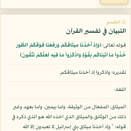
۞ التفسير
التبيان في تفسير القرآن
قوله تعالى:
﴿وَإِذْ أَخَذْنَا مِيثَاقَكُمْ وَرَفَعْنَا فَوْقَكُمُ الطُّورَ
خُذُواْ مَا آتَيْنَاكُم بِقُوَّةٍ وَاذْكُرُواْ مَا فِيهِ لَعَلَّكُمْ تَتَّقُونَ﴾
تقديره: واذكروا إذ أخذنا ميثاقكم.
اللغة:
الميثاق: المفعال من الوثيقة، واما بيمين، واما بعهد وغير
ذلك من الوثائق.والميثاق الذي اخذه الله هو الذي ذكره في
قوله: " وإذ أخذنا ميثاق بني إسرائيل لا تعبدون إلا الله