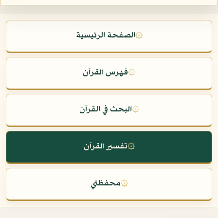
۞
الصفحة الرئيسية
۞
فهرس القرآن
۞
البحث في القرآن
۞
تفسير القرآن
۞
محفظتي