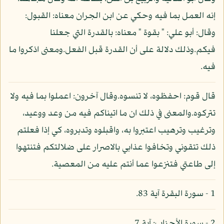
إنه العمل بما فيه وحكي عن ابن الجران معناه: القبول:
وقال: أبو علي: " بقوة " معناه: بالقدرة التي جعلنا
فيكم.وذلك دلالة على أن القدرة قبل الفعل.ومعنى اذكروا ما
فيه.
قال قوم: احفظوه، لا تنسوه.وقال آخرون: اعملوا بما فيه ولا
تتركوه.والمعنى في ذلك ان ما اتيناكم فيه من وعد ووعيد،
وترغيب وترهيب اعتبروا به، واقبلوه وتدبروه، كي إذا فعلتم
ذلك تتقوني وتخافوا عذابي بالاصرار على ضلالتكم فتنتهوا
إلى طاعتي فتنزعوا عما أنتم عليه من المعصية.
1 - سورة البقرة آية 83.
2 - سورة الأحزاب: آية 7.