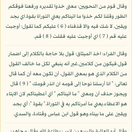
وقال قوم من النحويين: معنى خذوا تقديره ورفعنا فوقكم
الطور وقلنا لكم خذوا ما اتيناكم يعني التوراة بقوة.اي بجد
ويقين، لا شك فيه والا قذفناه ( 6 ) عليكم كما تقول: أوجبت
عليه قم ( 7 ) اي أوجبت عليه فقلت ( 8 ) قم.
وقال الفراء: اخذ الميثاق: قول بلا حاجة بالكلام إلى اضمار
قول.فيكون من كلامين.غير أنه ينبغي لكل ما خالف القول
من الكلام الذي هو بمعنى القول، أن تكون معه أن كما قال
تعالى: " انا أرسلنا نوحا إلى قومه ان انذر قومك " ( 9 ) قال
ويجوز حذف أن ومعنى " ما اتيناكم " أي أعطيناكم لان الايتاء
هو الاعطاء.يعني ما أمرناكم به في التوراة." بقوة ": أي بجد
ويقين على ما بيناه.وهو قول ابن عباس وقتادة، والسدي.
وقال أبو العالية والربيع بن انس: بطاعة الله وقال مجاهد: