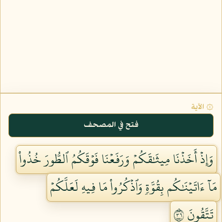
۞ الآية
فتح في المصحف
وَإِذۡ أَخَذۡنَا مِيثَٰقَكُمۡ وَرَفَعۡنَا فَوۡقَكُمُ ٱلطُّورَ خُذُواْ
مَآ ءَاتَيۡنَٰكُم بِقُوَّةٖ وَٱذۡكُرُواْ مَا فِيهِ لَعَلَّكُمۡ
تَتَّقُونَ ٦٣