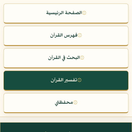
۞
الصفحة الرئيسية
۞
فهرس القرآن
۞
البحث في القرآن
۞
تفسير القرآن
۞
محفظتي