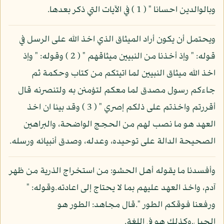
وبالوالدين احسانا " ( 1 ) في الآيات التي ذكر بعدها.
ويحتمل أن يكون أراد الميثاق الذي اخذ الله على الرسل في
قوله: " وإذ أخذنا من النبيين ميثاقهم " ( 2 ) وقوله: " وإذ
اخذ الله ميثاق النبيين لما اتيتكم من كتاب وحكمة ثم
جاءكم رسول مصدق لما معكم لتؤمنن به ولتنصرنه قال
أقررتم واخذتم على ذلكم إصري " ( 3 ) وقد بينا ان اخذ
العهد هو ما نصب لهم من الحجج الواضحة، والبراهين
الصحيحة الدالة على توحيده، وعدله، وصدق أنبيائه ورسله.
وأفسدنا ما يقوله أهل الحشو: من استخراج الذرية من ظهر
آدم، واخذ العهد عليهم بما لا يحتاج إلى اعادته.وقوله: "
ورفعنا فوقكم الطور ".قال مجاهد: الطور هو
الجبل.وكذلك هو في اللغة.