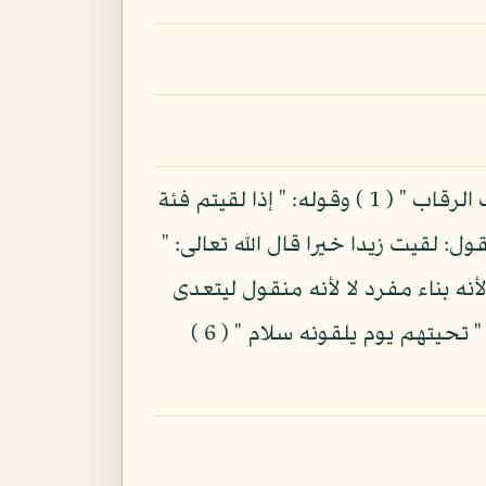
يقال: لقي زيد خيرا فيتعدى الفعل إلى مفعول واحد ومنه قوله فإذا لقيتم الذين كفروا فضرب الرقاب " ( 1 ) وقوله: " إذا لقيتم فئة
عين تعدى إلى مفعولين تقول: لقيت زيدا خيرا قال الله تعالى: "
احد لأنه بناء مفرد لا لأنه منقول ليتعدى
إلى مفعولين وتقول: لقيته لقية واحدة في التلاقي واللقيان ( 5 ) ولقيته لقاء ولقيانا ولقاة وقوله: " تحيتهم يوم يلقونه سلام " ( 6 )