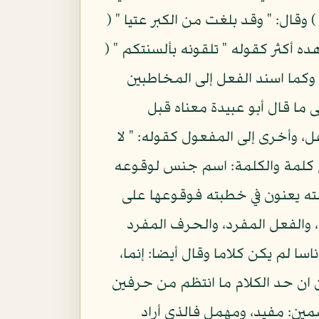
ير، وأصبت خيرا ولقيني زيد، ولقيت زيدا وتلقاني، وتلقيته وقال تعالى: " وقد بلغني الكبر " ( 10 ) وقال: " وقد بلغت من الكبر عتيا " (
هده أكثر كقوله " تلقونه بألسنتكم " (
 وكما اسند الفعل إلى المخاطبين
 ما قال أبو عبيدة معناه قبل
عل، وأخرى إلى المفعول كقوله: " لا
الكلمات جمع كلمة والكلمة: اسم جنس لوقوعه
لون: قال امرؤ القيس في كلمته يعني في قصيدته وقال قس ( 14 ) في كلمته يعنون في خطبته فوقوعها على
الاسم المفرد، والفعل المفرد، والحرف المفرد
ا لم يكن كلاما وقال أيضا: إنما،
 حرره المتكلمون ان حد الكلام ما انتظم من حرفين
ين: مفيد، ومهمل فالذي أراد