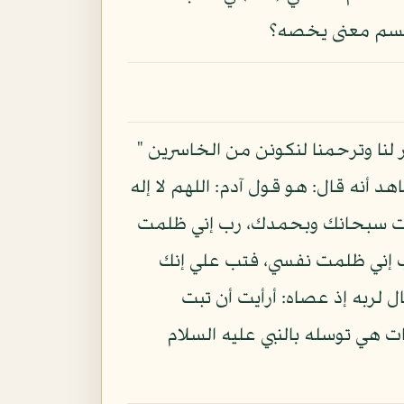
ل قسم معنى يخصه؟
ر لنا وترحمنا لنكونن من الخاسرين "
د أنه قال: هو قول آدم: اللهم لا إله
 أنت سبحانك وبحمدك، رب إني ظلمت
ه إلا أنت سبحانك وبحمدك، رب إني ظلمت نفسي، فتب علي إنك
 لربه إذ عصاه: أرأيت أن تبت
ت هي توسله بالنبي عليه السلام