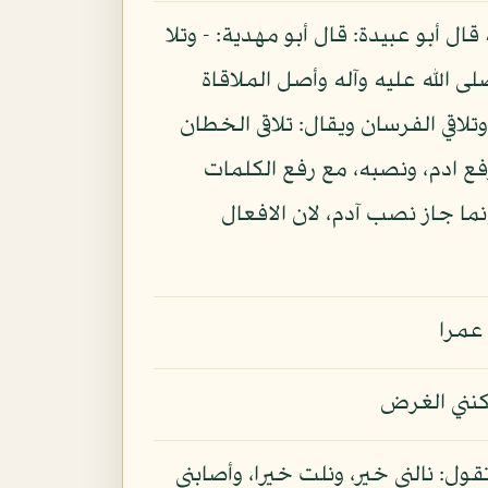
 أبو عبيدة: قال أبو مهدية: - وتلا
ه صلى الله عليه وآله وأصل الملاقاة
وتلاقي الفرسان ويقال: تلاقى الخطان
فع ادم، ونصبه، مع رفع الكلمات
فكأنه قال: قبل ( 9 ) آدم من ربه كلمات وإنما جاز نصب آدم، لان الافعال
 عمرا
مكنني الغرض
ول: نالني خير، ونلت خيرا، وأصابني