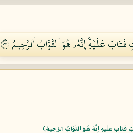
ٖ فَتَابَ عَلَيۡهِۚ إِنَّهُۥ هُوَ ٱلتَّوَّابُ ٱلرَّحِيمُ ٣٧
ٍ فَتَابَ عَلَيْهِ إِنَّهُ هُوَ التَّوَّابُ الرَّحِيمُ﴾