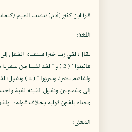
قرأ ابن كثير (آدم) بنصب الميم (كلمات)
اللغة:
ولقاهم نضرة وس
معناه يلقون ثوابه بخلاف قوله: " يلقون غي
المعنى: