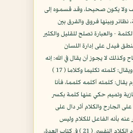
يف ولا يكون صحيحا، وقد قسموه إلى
 نظائر وبينها فروق والفرق بين
لكلمة - والعبارة تصلح للقليل والكثير
النطق فيدل على إدارة اللسان
وكذلك لا يجوز أن يقال في الله: إنه
ناطق وأما اللفظ فهو من قولك: لفظت الشئ: إذا أخرجته من فمك وليس في الكلام مثل ذلك ويقال: كلمته تكليما وكلاما ( 17 )
م يقال: كلمته أكلمه كلمما، فأنا
( 18 ) لغة تميمية، وقيل إنها حجازية وتميم حكي عنها كلمة بكسر
على الجارح والكلام أثر دال على
 والمتكلم: من رفع ما سميناه كلاما بحسب دواعيه وأحواله وربما ( 19 ) عبر عنه بأنه الفاعل للكلام وليس
المتكلم من حله ( 20 ) الكلام، لان الكلام يحل اللسان والصدر ولا يوصفان بذلك وقد بينا فساد الكلام النفسي ( 21 ) في كتاب العدة،