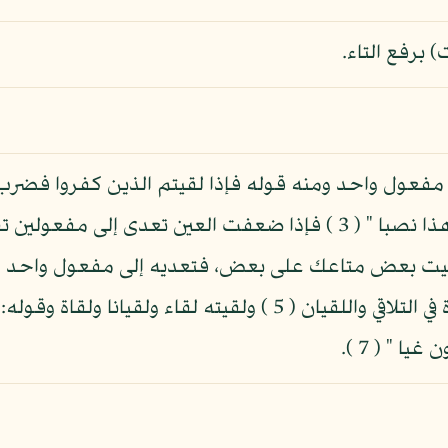
 برفع التاء.
فاثبتوا " ( 2 ) و " لقد لقينا من سفرنا هذا نصبا " ( 3 ) فإذا ضعفت ال
رورا " ( 4 ) وتقول: لقيت بعض متاعك على بعض، فتعديه إلى مفعول و
ا " ( 7 ).