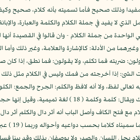
كون مفيدا وذلك صحيح فأما تسميته بأنه كلام، صحيح وك
ذي لا يفيد في جملة الكلام والكلمة والعبارة، والإبانة،
ي الواحدة من جملة الكلام - وان قالوا في القصيدة أنها ا
، وغيرهما من الأدلة: كالإشارة والعلامة، وغير ذلك وأما 
ن: ضربته فما تكلم، ولا يقولون: فما نطق، إذا كان صاح 
 تعالى لفظ، ولا أنه لافظ والكلم: الجرح والجمع: الكلو
كالم، وهو مكلوم وكليمك: الذي يكلمك ويقال: كلمة وكلمة 
 مع فتح الكاف وأصل الباب أنه أثر دال والكلم أثر دال 
المعنى الذي تحته