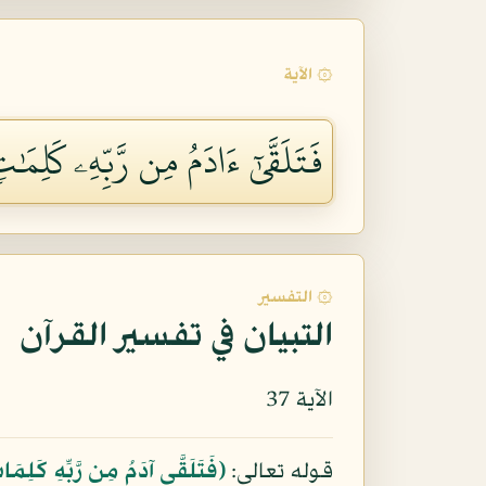
۞ الآية
فَتَلَقَّىٰٓ ءَادَمُ مِن رَّبِّهِۦ كَلِمَٰت
۞ التفسير
التبيان في تفسير القرآن
الآية 37
قوله تعالى:
﴿فَتَلَقَّى آدَمُ مِن رَّبِّهِ كَلِمَات