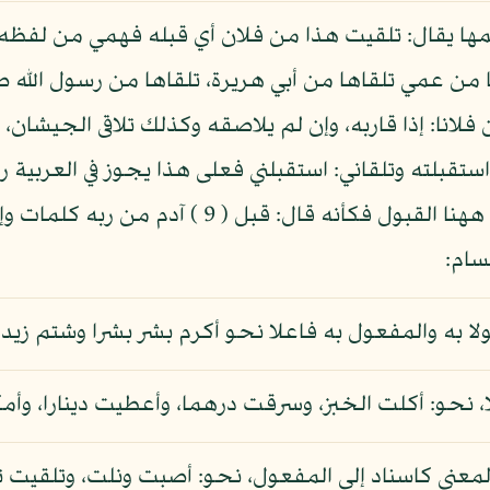
ها يقال: تلقيت هذا من فلان أي قبله فهمي من لفظه قال
ال: تلقيتها من عمي تلقاها من أبي هريرة، تلقاها من رسول الل
 فلانا: إذا قاربه، وإن لم يلاصقه وكذلك تلاقى الجيشان، 
تقبلته وتلقاني: استقبلني فعلى هذا يجوز في العربية ر
والاختيار قراءة الأكثر، لان معنى التلقي ههنا القبول 
سام:
ا به والمفعول به فاعلا نحو أكرم بشر بشرا وشتم زيد
لا، نحو: أكلت الخبز، وسرقت درهما، وأعطيت دينارا، وأ
 المعنى كاسناد إلى المفعول، نحو: أصبت ونلت، وتلقيت تق