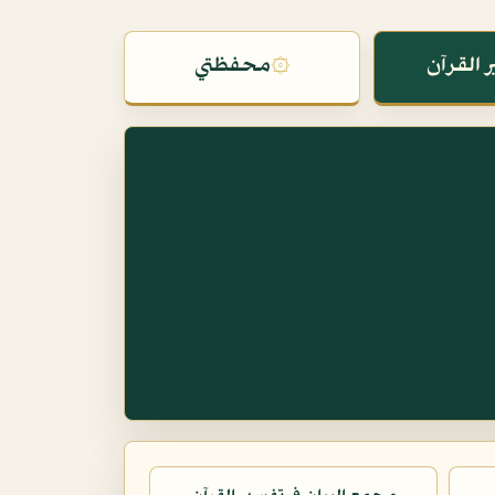
 القرآن
۞
محفظتي