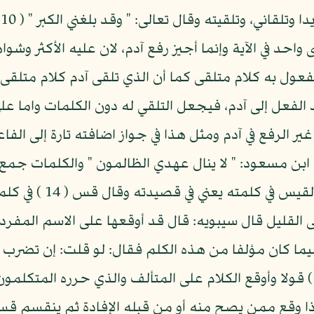
خ
 واحد في الآية وإنما أجيز رفع آدم، لان عليه الأكثر وشوا
لمفعول به كلام متلقى كما أن الذي تلقى آدم كلام متلقى
لفعل إلى آدم، فيجعل التلقي له دون الكلمات واما على
ر الرفع في آدم ومثل هذا في جواز اضافته تارة إلى الفا
المين " ( 13 ) وفي قراءة ابن مسعود: " لا ينال عهدي الظالمون " و
على الكثير والقليل يقو
نحو ما قلناه ووقوعها ( 15 ) على القليل قال سيبويه: قال قد أوقعها على 
ما كان مؤلفا من هذه الكلم فقال: لو قلت: إن تضرب ناس
قلت، ونحوه، ما كان كلاما (بل) ( 16 ) قولا وأوقع الكلام على المتألف والذي
ا وقع ممن يصح منه أو من قبله الإفادة ثم ينقسم قسم