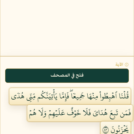
۞ الآية
فتح في المصحف
قُلۡنَا ٱهۡبِطُواْ مِنۡهَا جَمِيعٗاۖ فَإِمَّا يَأۡتِيَنَّكُم مِّنِّي هُدٗى
فَمَن تَبِعَ هُدَايَ فَلَا خَوۡفٌ عَلَيۡهِمۡ وَلَا هُمۡ
يَحۡزَنُونَ ٣٨