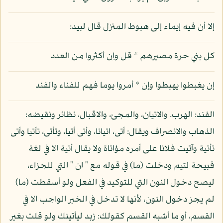
إلا أن فيه إيماء إلى هبوط المنزل قال لبيد:
كل بني حرة مصيرهم * قل وإن أكثروا من العدد
إن يغبطوا يهبطوا وإن * أمروا يوما فهم للفناء والفند
الفند: الهرب. والاتيان، والمجئ، والاقبال، نظائر ونقيضه:
الذهاب والانصراف ويقال: أتى، اتيانا، وأتى أتيا، وتأتى، تأتيا وأتى
تأتية وآتيت فلانا على أمره مؤاتاة ولا يقال أتية الا في لغة
قبيحة لتيم ودخلت (ما) في قوله مع " ان " التي للجزاء،
ليصح دخول النون التي للتوكيد في الفعل ولو أسقطت (ما)
لم يجز دخول النون، لأنها لا تدخل في الخبر الواجب الا في
القسم، أو ما أشبه القسم كقولك: زبد ليأتينك ولو قلت بغير