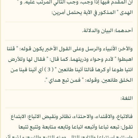
أن المقدم فيها إذا وجب، وجب التالي المرتب عليه. و "
الهدى " المذكور في الآية يحتمل أمرين:
أحدهما: البيان والدلالة.
والآخر: الأنبياء والرسل وعلى القول الأخير يكون قوله: " قلنا
اهبطوا " لآدم وحواء وذريتهما. كما قال: " فقال لها وللأرض
ائتيا طوعا أو كرها قالتا أتينا طائعين " ( 3 ) أي أتينا فينا من
الخلق طائعين. وقوله: " فمن تبع هداي ".
اللغة:
فالاتباع، والاقتداء، والاحتذاء، نظائر ونقيض الاتباع: الابتداع
تقول: تبعه تباعا وأتبعه اتباعا وتابعه متابعة وتتبع تتبعا
واستتبع استتباعا والتابع: التالي ومنه التتبع والتبيع: ما تبع أثر