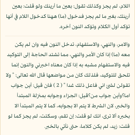
اللام، لم يجز وكذلك تقول: بعين ما أرينك ولو قلت: بعين
أرينك، بغير ما لم يجز فدخول (ما) ههنا كدخول اللام في أنها
تؤكد أول الكلام وتؤكد النون آخره.
والامر، والنهي، والاستفهام، تدخل النون فيه وان لم يكن
معه (ما) إذا كان الأمر والنهي، مما تشتد الحاجة إلى التوكيد
فيه والاستفهام مشبه به إذا كان معناه اخبرني والنون إنما
تلحق للتوكيد، فلذلك كان من مواضعها قال الله تعالى: " ولا
تقولن لشئ اني فاعل ذلك غدا " ( 2 ) فان قيل: أين جواب
اما؟وأين جواب من؟قيل: الجزاء وجوابه بمنزلة المبتدأ
والخبر، لان الشرط لا يتم الا بجوابه، كما لا يتم المبتدأ الا
بخبره ألا ترى، انك لو قلت: إن تقم، وسكتت، لم يجز كما لو
قلت: زيد، لم يكن كلاما، حتى نأتي بالخبر.