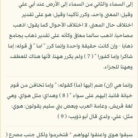
إلى السماء والثاني من السماء إلى الأرض عند أبي علي
وقيل: المعنى واحد، وكرر تأكيدا وقيل: هو على تقدير
اختلاف حال المعنى، لا اختلاف الأحوال كما يقول: اذهب
مصاحبا، اذهب سالما معافى وكأنه على تقدير ذهاب يجامع
ذهابا - وإن كانت حقيقة واحدة وإنما كرر " اما " في قوله: إما
شاكرا وإما كفورا " ( 7 ) ولم يكرر ههنا، لأنها هناك للعطف،
وههنا للجزاء.
وإنما هي (إن) ضم إليها (ما) كقوله: " وإما تخافن من قوم
خيانة فانبذ إليهم على سواء " ( 8 ) وهداي: مثل هواي. وهي
لغة قريش، وعامة العرب وبعض بني سليم يقولون: هوي:
مثل: علي، ولدي قال أبو ذؤيب: ( 9 )
سبقوا هوي واعنقوا لهواهم * فتخرموا ولكل جنب مصرع (