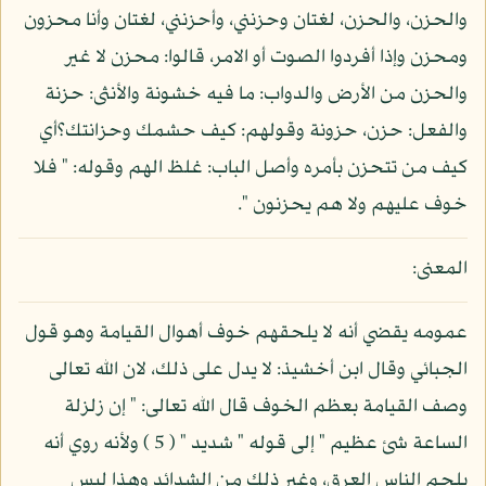
والحزن، والحزن، لغتان وحزنني، وأحزنني، لغتان وأنا محزون
ومحزن وإذا أفردوا الصوت أو الامر، قالوا: محزن لا غير
والحزن من الأرض والدواب: ما فيه خشونة والأنثى: حزنة
والفعل: حزن، حزونة وقولهم: كيف حشمك وحزانتك؟أي
كيف من تتحزن بأمره وأصل الباب: غلظ الهم وقوله: " فلا
خوف عليهم ولا هم يحزنون ".
المعنى:
عمومه يقضي أنه لا يلحقهم خوف أهوال القيامة وهو قول
الجبائي وقال ابن أخشيذ: لا يدل على ذلك، لان الله تعالى
وصف القيامة بعظم الخوف قال الله تعالى: " إن زلزلة
الساعة شئ عظيم " إلى قوله " شديد " ( 5 ) ولأنه روي أنه
يلجم الناس العرق، وغير ذلك من الشدائد وهذا ليس