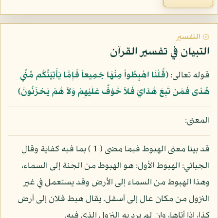
۞ التفسير
التبيان في تفسير القرآن
قوله تعالى:
﴿قُلْنَا اهْبِطُواْ مِنْهَا جَمِيعاً فَإِمَّا يَأْتِيَنَّكُم مِّنِّي
هُدًى فَمَن تَبِعَ هُدَايَ فَلاَ خَوْفٌ عَلَيْهِمْ وَلاَ هُمْ يَحْزَنُونَ﴾
المعنى:
قد بينا معنى الهبوط فيما مضى ( 1 ) بما فيه كفاية وقال
الجبائي: الهبوط الأول: هو الهبوط من الجنة إلى السماء،
وهذا الهبوط من السماء إلى الأرض وقد يستعمل في غير
النزول من مكان عال إلى أسفل. يقال هبط فلان إلى أرض
كذا، إذا أتاها، وإن لم يرد به النزول الذي فيه.