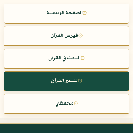
۞
الصفحة الرئيسية
۞
فهرس القرآن
۞
البحث في القرآن
۞
تفسير القرآن
۞
محفظتي