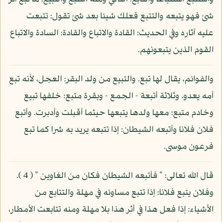
شئ فهو يتبعه والتتبع فعلك شيئا بعد شئ تقول: تتبعت
عليه آثاره وفي الحديث: القادة والاتباع والقادة: السادة والاتباع
القوم الذين يتبعونهم.
والفوائم، يقال لها تبع. والتبيع من ولد البقر: العجل، لأنه تبع
أمه يعدو. وثلاثة أتبعة - الجمع - وبقرة متبع: خلفها تبيع
وخادم متبع: معها ولدها يتبعها حيثما أقبلت وأدبرت. وأتبع
فلان فلانا وأتبعه الشيطان: إذا تتبعه يريد به شرا كما تبع
فرعون موسى.
قال الله تعالى: " فأتبعه الشيطان فكان من الغاوين " ( 4 ).
وفلان يتبع فلانا: إذا تتبع مساوئه في مهلة والتتابع من
الأشياء: إذا فعل هذا في أثر هذا بلا مهلة ومنه تتابعت الأمطار،