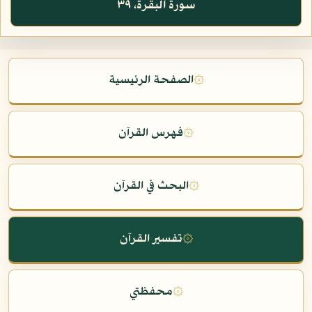
سورة البقرة، ٣٩
۞
الصفحة الرئيسية
۞
فهرس القرآن
۞
البحث في القرآن
۞
تفسير القرآن
۞
محفظتي