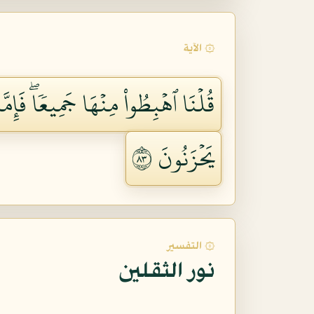
۞ الآية
قُلۡنَا ٱهۡبِطُواْ مِنۡهَا جَمِيعٗاۖ فَإ
يَحۡزَنُونَ ٣٨
۞ التفسير
نور الثقلين