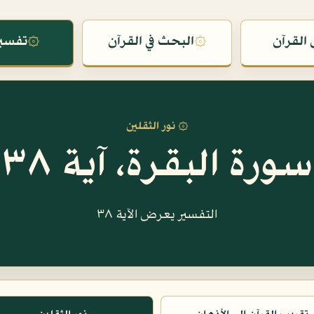
القرآن
۞
البحث في القرآن
۞
تفسير
۞ نور الثقلين
سورة البقرة، آية ٣٨
التفسير يعرض الآية ٣٨