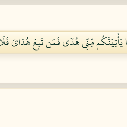
ِمَّا يَأۡتِيَنَّكُم مِّنِّي هُدٗى فَمَن تَبِعَ هُدَايَ فَ