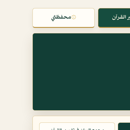
 القرآن
۞
محفظتي