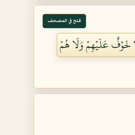
فتح في المصحف
لَا خَوۡفٌ عَلَيۡهِمۡ وَلَا هُمۡ