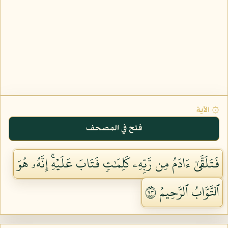
۞ الآية
فتح في المصحف
فَتَلَقَّىٰٓ ءَادَمُ مِن رَّبِّهِۦ كَلِمَٰتٖ فَتَابَ عَلَيۡهِۚ إِنَّهُۥ هُوَ
ٱلتَّوَّابُ ٱلرَّحِيمُ ٣٧