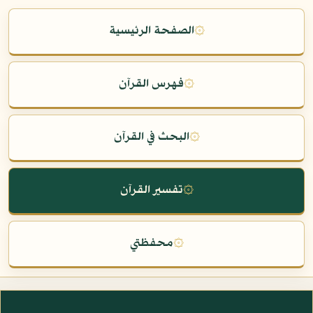
۞
الصفحة الرئيسية
۞
فهرس القرآن
۞
البحث في القرآن
۞
تفسير القرآن
۞
محفظتي