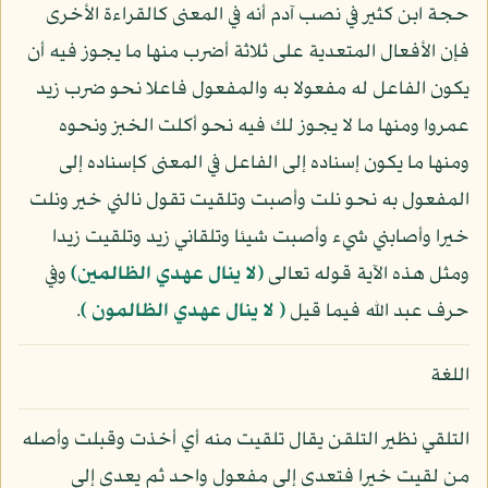
حجة ابن كثير في نصب آدم أنه في المعنى كالقراءة الأخرى
فإن الأفعال المتعدية على ثلاثة أضرب منها ما يجوز فيه أن
يكون الفاعل له مفعولا به والمفعول فاعلا نحو ضرب زيد
عمروا ومنها ما لا يجوز لك فيه نحو أكلت الخبز ونحوه
ومنها ما يكون إسناده إلى الفاعل في المعنى كإسناده إلى
المفعول به نحو نلت وأصبت وتلقيت تقول نالني خير ونلت
خيرا وأصابني شيء وأصبت شيئا وتلقاني زيد وتلقيت زيدا
ومثل هذه الآية قوله تعالى
﴿لا ينال عهدي الظالمين﴾
وفي
حرف عبد الله فيما قيل
( لا ينال عهدي الظالمون )
.
اللغة
التلقي نظير التلقن يقال تلقيت منه أي أخذت وقبلت وأصله
من لقيت خيرا فتعدى إلى مفعول واحد ثم يعدى إلى