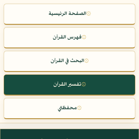
۞
الصفحة الرئيسية
۞
فهرس القرآن
۞
البحث في القرآن
۞
تفسير القرآن
۞
محفظتي