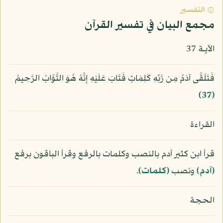
۞ التفسير
مجمع البيان في تفسير القرآن
الآيـة 37
فَتَلَقَّى آدَمُ مِن رَّبِّهِ كَلِمَاتٍ فَتَابَ عَلَيْهِ إِنَّهُ هُوَ التَّوَّابُ الرَّحِيمُ
﴿37﴾
القراءة
قرأ ابن كثير آدم بالنصب وكلمات بالرفع وقرأ الباقون برفع
﴿آدم﴾
ونصب
﴿كلمات﴾
.
الحجة