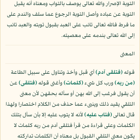
التوبة الإصرار والله تعالى يوصف بالتواب ومعناه أنه يقبل
التوبة عن عباده وأصل التوبة الرجوع عما سلف والندم على
ما فرط فالله تعالى تائب على العبد بقبول توبته والعبد تائب
إلى الله تعالى بندمه على معصيته.
المعنى
قوله
﴿فتلقى آدم﴾
أي قبل وأخذ وتناول على سبيل الطاعة
﴿من ربه﴾
ورب كل شيء
﴿كلمات﴾
وأغنى قوله
﴿فتلقى﴾
عن
أن يقول فرغب إلى الله بهن أو سأله بحقهن لأن معنى
التلقي يقيد ذلك وينبىء عما حذف من الكلام اختصارا ولهذا
قال تعالى
﴿فتاب عليه﴾
لأنه لا يتوب عليه إلا بأن سأل بتلك
الكلمات وعلى قراءة من قرأ فتلقى آدم من ربه كلمات لا
يكون معنى التلقي القبول بل معناه أن الكلمات تداركته