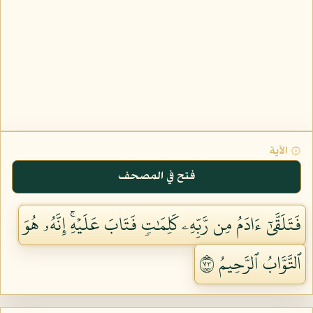
۞ الآية
فتح في المصحف
فَتَلَقَّىٰٓ ءَادَمُ مِن رَّبِّهِۦ كَلِمَٰتٖ فَتَابَ عَلَيۡهِۚ إِنَّهُۥ هُوَ
ٱلتَّوَّابُ ٱلرَّحِيمُ ٣٧