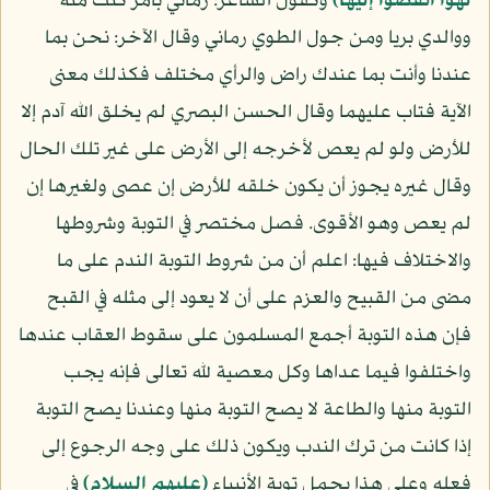
لهوا انفضوا إليها﴾
وكقول الشاعر: رماني بأمر كنت منه
ووالدي بريا ومن جول الطوي رماني وقال الآخر: نحن بما
عندنا وأنت بما عندك راض والرأي مختلف فكذلك معنى
الآية فتاب عليهما وقال الحسن البصري لم يخلق الله آدم إلا
للأرض ولو لم يعص لأخرجه إلى الأرض على غير تلك الحال
وقال غيره يجوز أن يكون خلقه للأرض إن عصى ولغيرها إن
لم يعص وهو الأقوى. فصل مختصر في التوبة وشروطها
والاختلاف فيها: اعلم أن من شروط التوبة الندم على ما
مضى من القبيح والعزم على أن لا يعود إلى مثله في القبح
فإن هذه التوبة أجمع المسلمون على سقوط العقاب عندها
واختلفوا فيما عداها وكل معصية لله تعالى فإنه يجب
التوبة منها والطاعة لا يصح التوبة منها وعندنا يصح التوبة
إذا كانت من ترك الندب ويكون ذلك على وجه الرجوع إلى
فعله وعلى هذا يحمل توبة الأنبياء
(عليهم السلام)
في