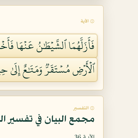
۞ الآية
فَأَزَلَّهُمَا ٱلشَّيۡطَٰنُ عَنۡهَا فَأَخ
ٱلۡأَرۡضِ مُسۡتَقَرّٞ وَمَتَٰعٌ إِلَىٰ حِين
۞ التفسير
مجمع البيان في تفسير ال
الآيـة 36