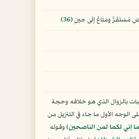
رْضِ مُسْتَقَرٌّ وَمَتَاعٌ إِلَى حِينٍ
﴿36﴾
لثبات بالزوال الذي هو خلافه وحجة
 الوجه الأول ما جاء في التنزيل من
ما إني لكما لمن الناصحين﴾
وقوله