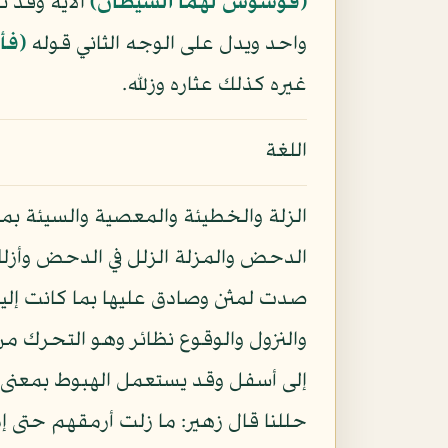
﴿فوسوس لهما الشيطان﴾
الآية وقد 
واحد ويدل على الوجه الثاني قوله
﴿فأ
غيره كذلك عثاره وزلله.
اللغة
الزلة والخطيئة والمعصية والسيئة بمع
الدحض والمزلة الزلل في الدحض وأزلل
صدت لمثن وصادق عليها بما كانت إلينا
والنزول والوقوع نظائر وهو التحرك 
إلى أسفل وقد يستعمل الهبوط بمعنى الح
حللنا قال زهير: ما زلت أرمقهم حتى 