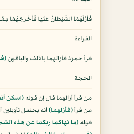
فَأَزَلَّهُمَا الشَّيْطَانُ عَنْهَا فَأَخْرَجَهُمَا مِمّ
القراءة
قرأ حمزة فأزالهما بالألف والباقون
﴿فأ
الحجة
من قرأ أزالهما قال إن قوله
﴿اسكن أن
من قرأ
﴿فأزلهما﴾
أنه يحتمل تأويلين أ
قوله
﴿ما نهاكما ربكما عن هذه الشجر