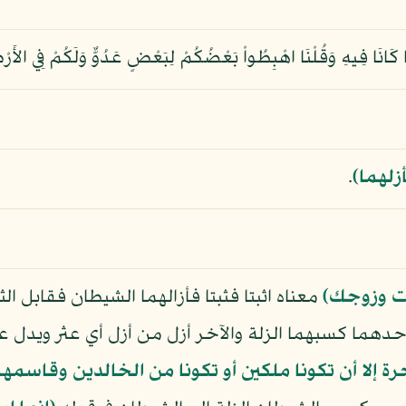
َا كَانَا فِيهِ وَقُلْنَا اهْبِطُواْ بَعْضُكُمْ لِبَعْضٍ عَدُوٌّ وَلَكُمْ فِي الأَ
زلهما﴾
.
ت وزوجك﴾
معناه اثبتا فثبتا فأزالهما الشيطان فقابل ا
حدهما كسبهما الزلة والآخر أزل من أزل أي عثر ويدل على
ة إلا أن تكونا ملكين أو تكونا من الخالدين وقاسمه