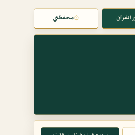
 القرآن
۞
محفظتي