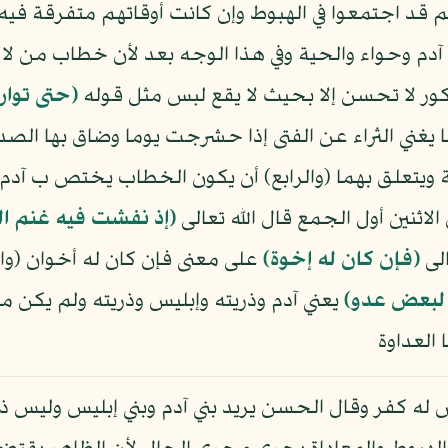
م قد اجتمعوا في الهبوط وإن كانت أوقاتهم متفرقة في
اد آدم وحواء والحية وفي هذا الوجه بعد لأن خطاب من ل
كور لا تحسن إلا بحيث لا يقع لبس مثل قوله
﴿حتى توا
يغني الثراء عن الفتى إذا حشرجت يوما وضاق بها الصدر (
رية ويتعلق بهما (والرابع) أن يكون الخطاب يختص ب آدم
لاثنين أول الجمع قال الله تعالى
﴿إذ نفشت فيه غنم ا
الى
﴿فإن كان له إخوة﴾
على معنى فإن كان له أخوان (و
لبعض عدو﴾
يعني آدم وذريته وإبليس وذريته ولم يكن من
العداوة
س له كفر وقال الحسن يريد بني آدم وبني إبليس وليس ذل