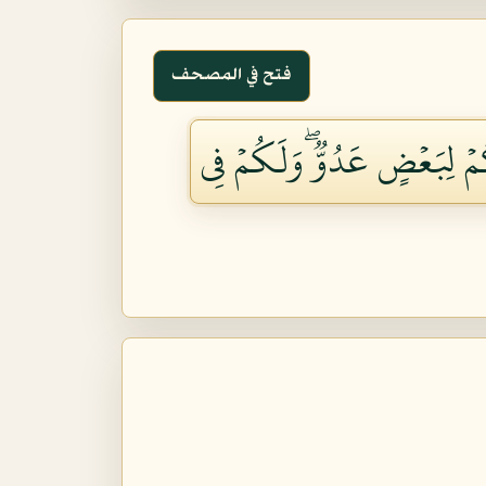
فتح في المصحف
ُمۡ لِبَعۡضٍ عَدُوّٞۖ وَلَكُمۡ فِي