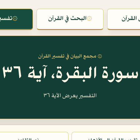
القرآن
۞
البحث في القرآن
۞
تفسير
۞ مجمع البيان في تفسير القرآن
سورة البقرة، آية ٣٦
التفسير يعرض الآية ٣٦