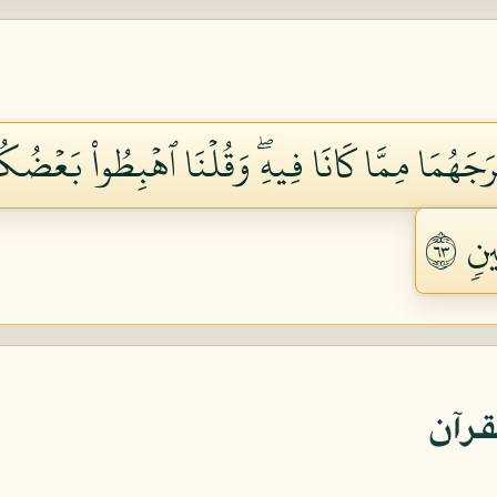
ۡرَجَهُمَا مِمَّا كَانَا فِيهِۖ وَقُلۡنَا ٱهۡبِطُواْ بَعۡضُك
ٖ ٣٦
قرآن