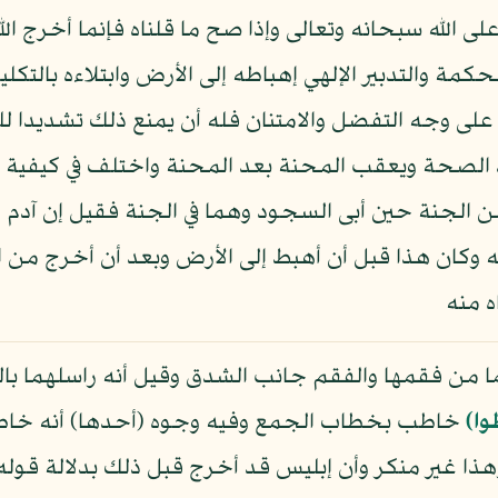
لى الله سبحانه وتعالى وإذا صح ما قلناه فإنما أخرج ا
مة والتدبير الإلهي إهباطه إلى الأرض وابتلاءه بالتكل
 على وجه التفضل والامتنان فله أن يمنع ذلك تشديدا لل
د الصحة ويعقب المحنة بعد المحنة واختلف في كيفية 
الجنة حين أبى السجود وهما في الجنة فقيل إن آدم ك
 وكان هذا قبل أن أهبط إلى الأرض وبعد أن أخرج من ال
ه منه
ا من فقمها والفقم جانب الشدق وقيل أنه راسلهما با
وا﴾
خاطب بخطاب الجمع وفيه وجوه (أحدها) أنه خاطب
ا غير منكر وأن إبليس قد أخرج قبل ذلك بدلالة قوله