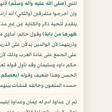
للنبي
(صلى الله عليه وآله وسلّم)
لأنه
وإن أخرجوا متفرقين (والثاني) أنه أر
يتقدم للحية ذكر والكناية عن غير مذ
ظهرها من دابة﴾
وقول حاتم: أماوي ما 
وذريتهما لأن الوالدين يدلان على الذ
على الجمع على عادة العرب وذلك لأن ا
حكم داود وسليمان وقد تأول قوله تع
الحسن وهذا ضعيف وقوله
﴿بعضكم 
حسده الملعون وخالفه فنشأت بينهما 
ثم إن عداوة آدم له إيمان وعداوة إبلي