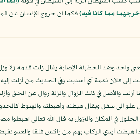
نسب كسب الشيطان الزلة إلى الشيطان في قوله
﴿إنما ا
خرجهما مما كانا فيه﴾
فكما أن خروج الإنسان عن المو
نى واحد وضد الخطيئة الإصابة يقال زلت قدمه زلا وزل ف
ت إلى فلان نعمة أي أسديت وفي الحديث من أزلت إليه ن
 أزلت والأصل في ذلك الزوال والزلة زوال عن الحق وأزله
من علو إلى سفل ويقال هبطته وأهبطته والهبوط كالحد
لول في المكان والنزول به قال الله تعالى اهبطوا مصرا
إذا هبطت أيدي الركاب بهم من راكس فلقا والعدو نقيض