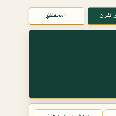
 القرآن
۞
محفظتي