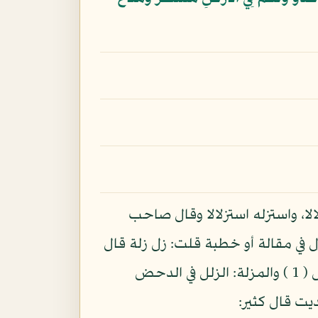
لا، واستزله استزلالا وقال صاحب
ل في مقالة أو خطبة قلت: زل زلة قال
الشاعر: هلا على غيري جعلت الزلة وأزله الشيطان عن الحق: إذ أزاله والمزلة: المكان الدحض ( 1 ) والمزلة: الزلل في الدحض
ت قال كثير: