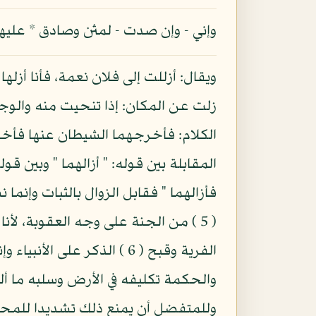
وإني - وإن صدت - لمثن وصادق * عليها بما
الكلام: فأخرجهما الشيطان عنها فأخرج
المقابلة بين قوله: " أزالهما " وبين قو
فأزالهما " فقابل الزوال بالثبات وإنم
( 5 ) من الجنة على وجه العقوبة، لأ
الفرية وقبح ( 6 ) الذكر ع
والحكمة تكليفه في الأرض وسلبه ما ألب
وللمتفضل أن يمنع ذلك تشديدا للمحن