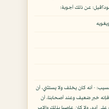
جود؟قيل: عن ذلك أجوبة:
يغويه
ب: - أنه كان يخلف ولا يستثني، أن
فإنه خبر ضعيف وعند أصحابنا، أن
لى آدم، ولا كان عاصيا بذلك والامر