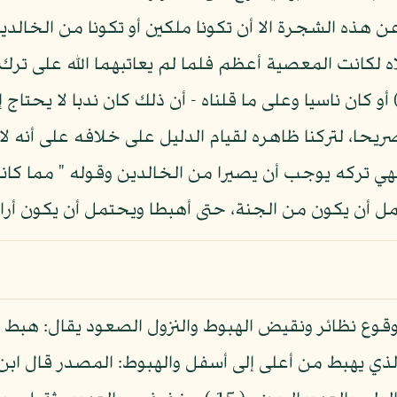
 عن هذه الشجرة الا أن تكونا ملكين أو تكونا من الخالد
اه لكانت المعصية أعظم فلما لم يعاتبهما الله على ترك 
اب من يقول: انه كان صغيرا، ( 14 ) أو كان ناسيا وعلى ما قلناه - أن ذلك كان ن
صريحا، لتركنا ظاهره لقيام الدليل على خلافه على أنه لا
نهي تركه يوجب أن يصيرا من الخالدين وقوله " مما كانا
ل أن يكون من الجنة، حتى أهبطا ويحتمل أن يكون أراد
الوقوع نظائر ونقيض الهبوط والنزول الصعود يقال: هبط
ذي يهبط من أعلى إلى أسفل والهبوط: المصدر قال ابن د