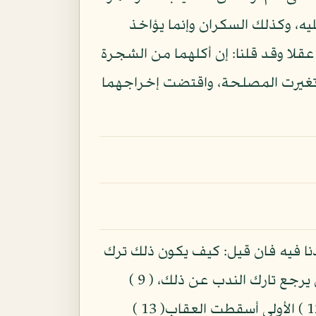
يه، وكذلك السكران وإنما يؤاخذ
عقلا وقد قلنا: إن أكلهما من الشجرة
ه تغيرت المصلحة، واقتضت إخراجهما
قدمنا ما عندنا فيه فان قيل: كيف يكون ذلك ترك
الندب مع قوله: " فتلقى آدم من ربه كلمات فتاب عليه "؟قلنا التوبة: - قيل - الرجوع ويجوز ان يرجع تارك الندب عن ذلك، ( 9 )
يكون تائبا ومن قال: وقعت معصيته محبطة( 10 ) بها يخرج عن الاصرار كما لحد ( 11 )+.( 12 ) الأولى أسقطت العقاب( 13 )