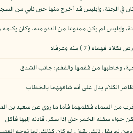
كان في الجنة، وإبليس قد أخرج منها حين تأبي من الس
نة، وإبليس لم يكن ممنوعا من الدنو منه، وكان يكلمه و
فهماه ( 7 ) منه وعرفاه
لحية، وخاطبها من فقمها والفقم: جانب الشدق
ظاهر الكلام يدل على أنه شافههما بالخطاب
ب من السماء فكلمهما فأما ما روي عن سعيد بن المسي
ن حواء سقته الخمر حتى إذا سكر، قادته إليها فأكل - 
من لم يقل ذلك، يقول: لو كان كذلك، لما توجه العتب ع