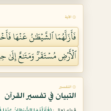
۞ الآية
فَأَزَلَّهُمَا ٱلشَّيۡطَٰنُ عَنۡهَا فَأَخ
ٱلۡأَرۡضِ مُسۡتَقَرّٞ وَمَتَٰعٌ إِلَىٰ حِين
۞ التفسير
التبيان في تفسير القرآن
قوله تعالى:
﴿فَأَزَلَّهُمَا الشَّيْطَانُ عَنْهَا 