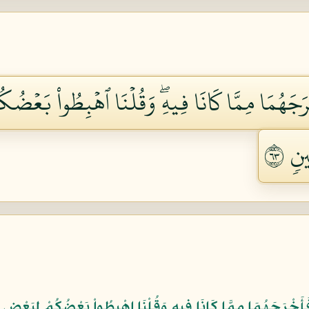
ۡرَجَهُمَا مِمَّا كَانَا فِيهِۖ وَقُلۡنَا ٱهۡبِطُواْ بَعۡضُك
ٖ ٣٦
فَأَخْرَجَهُمَا مِمَّا كَانَا فِيهِ وَقُلْنَا اهْبِطُواْ بَعْضُكُمْ لِبَعْضٍ عَ