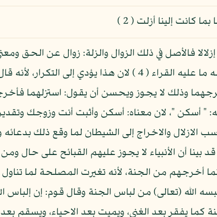
 كانت إلينا أزلت ( 2 )
زلت عن المكان: إذا تنحيت منه والوجه ما عليه القراء ( 4 ) لان
هما وذلك لا يجوز ويحسن أن يقول: استزلهما فأخرجهما 
له: " أسكن "، لان معناه: أسكن وأثبت أنت وزوجك وتقديره:
ا نسب الازلال والاخراج إلى الشيطان لما وقع ذلك بدعائ
نا قد بينا أن الأنبياء لا يجوز عليهم القبائح على حال و
لى الأنبياء وإنما أخرجهم من الجنة، لأنه تغيرت المصلحة لما ت
سه الله (تعالى) من لباس الجنة وقال قوم: إن إلباس ال
ة كما يفقر بعد الغنى، ويميت بعد الاحياء، ويسقم ب