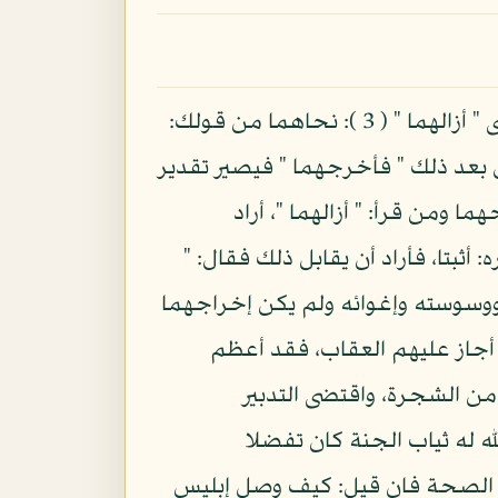
ويقال: أزللت إلى فلان نعمة، فأنا أزلها إزلالا فالأصل في ذلك الزوال والزلة: زوال عن الحق ومعنى " أزالهما " ( 3 ): نحاهما من قولك:
 هذا يؤدي إلى التكرار، لأنه قال بعد ذلك " فأخرجهما " فيصير تقدير
ومن قرأ: " أزالهما "، أراد
 أثبتا، فأراد أن يقابل ذلك فقال: "
ه ووسوسته وإغوائه ولم يكن إخراجهما
من أجاز عليهم العقاب، فقد أعظم
ناول من الشجرة، واقتضى التدبير
له له ثياب الجنة كان تفضلا
عد الصحة فان قيل: كيف وصل إبليس