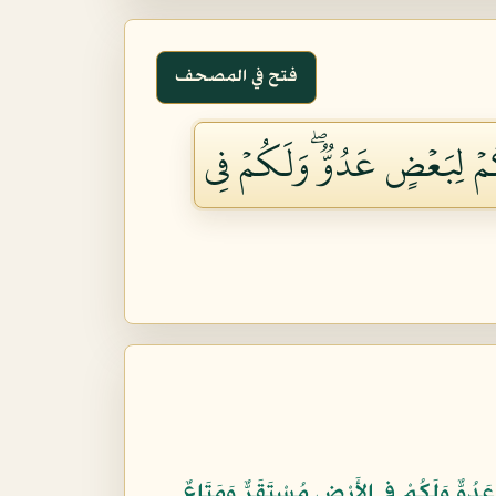
فتح في المصحف
ُمۡ لِبَعۡضٍ عَدُوّٞۖ وَلَكُمۡ فِي
دُوٌّ وَلَكُمْ فِي الأَرْضِ مُسْتَقَرٌّ وَمَتَاعٌ