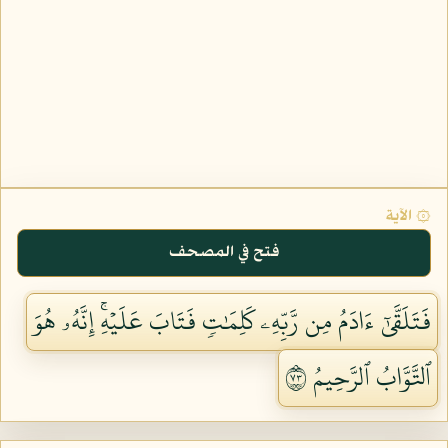
۞ الآية
فتح في المصحف
فَتَلَقَّىٰٓ ءَادَمُ مِن رَّبِّهِۦ كَلِمَٰتٖ فَتَابَ عَلَيۡهِۚ إِنَّهُۥ هُوَ
ٱلتَّوَّابُ ٱلرَّحِيمُ ٣٧