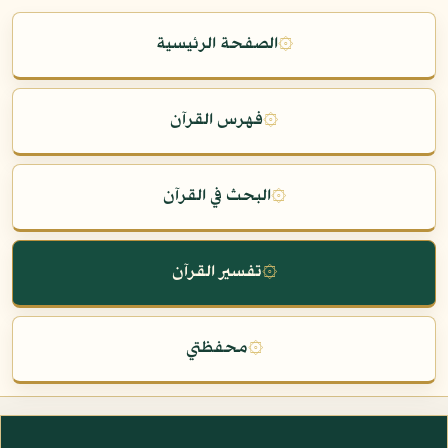
۞
الصفحة الرئيسية
۞
فهرس القرآن
۞
البحث في القرآن
۞
تفسير القرآن
۞
محفظتي