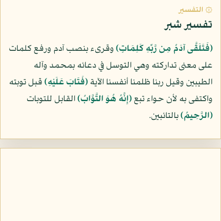
۞ التفسير
تفسير شبر
﴿فَتَلَقَّى آدَمُ مِن رَّبِّهِ كَلِمَاتٍ﴾
وقرىء بنصب آدم ورفع كلمات
على معنى تداركته وهي التوسل في دعائه بمحمد وآله
الطيبين وقيل ربنا ظلمنا أنفسنا الآية
﴿فَتَابَ عَلَيْهِ﴾
قبل توبته
واكتفى به لأن حواء تبع
﴿إِنَّهُ هُوَ التَّوَّابُ﴾
القابل للتوبات
﴿الرَّحِيمُ﴾
بالتائبين.