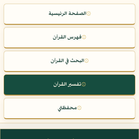
۞
الصفحة الرئيسية
۞
فهرس القرآن
۞
البحث في القرآن
۞
تفسير القرآن
۞
محفظتي