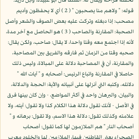
لحقته فراخه ويقال له: الشطأ قال أبو عبيدة، وابن دريد:
قوله: " ولاهم منا يصحبون " ( 2 ) أي لا يحفظون وأديم
مصحب: إذا دبغته وتركت عليه بعض الصوف والشعر وأصل
الصحبة: المقارنة والصاحب ( 3 ) هو الحاصل مع آخر مدة،
لأنه إذا اجتمع معه وقتا واحدا، لا يقال: صاحب، ولكن يقال:
صحبه وقتا من الزمان ثم فارقه والفريق بين المصاحبة،
والمقارنة، أن في المصاحبة دلالة على المبالاة، وليس ذلك
حاصلا في المقارنة واتباع الرئيس: أصحابه و " آيات الله "
دلائله، وكتبه التي أنزلها على أنبيائه والآية: الحجة والدلالة،
والبيان، والبرهان واحد في أكثر المواضع، - وإن كان بينها فرق
في الأصل - لأنك تقول دلالة هذا الكلام كذا ولا تقول: آيته، ولا
علامته وكذلك تقول: دلالة هذا الاسم، ولا تقول: برهانه و "
أصحاب النار " هم الملازمون لها كما تقول: أصحاب
الصحراء يعني القاطنين فيها، الملازمين لها والخلود معرب