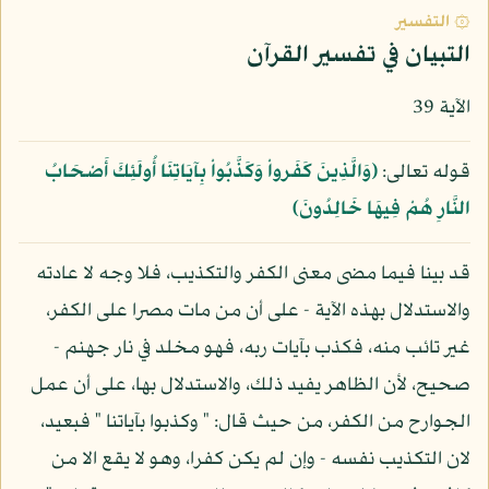
۞ التفسير
التبيان في تفسير القرآن
الآية 39
قوله تعالى:
﴿وَالَّذِينَ كَفَرواْ وَكَذَّبُواْ بِآيَاتِنَا أُولَئِكَ أَصْحَابُ
النَّارِ هُمْ فِيهَا خَالِدُونَ﴾
قد بينا فيما مضى معنى الكفر والتكذيب، فلا وجه لا عادته
والاستدلال بهذه الآية - على أن من مات مصرا على الكفر،
غير تائب منه، فكذب بآيات ربه، فهو مخلد في نار جهنم -
صحيح، لأن الظاهر يفيد ذلك، والاستدلال بها، على أن عمل
الجوارح من الكفر، من حيث قال: " وكذبوا بآياتنا " فبعيد،
لان التكذيب نفسه - وإن لم يكن كفرا، وهو لا يقع الا من