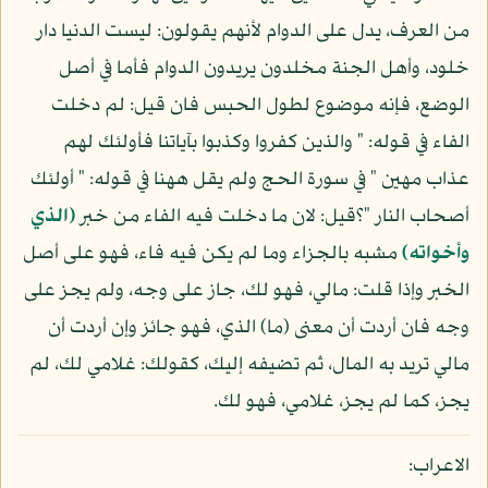
من العرف، يدل على الدوام لأنهم يقولون: ليست الدنيا دار
خلود، وأهل الجنة مخلدون يريدون الدوام فأما في أصل
الوضع، فإنه موضوع لطول الحبس فان قيل: لم دخلت
الفاء في قوله: " والذين كفروا وكذبوا بآياتنا فأولئك لهم
عذاب مهين " في سورة الحج ولم يقل ههنا في قوله: " أولئك
أصحاب النار "؟قيل: لان ما دخلت فيه الفاء من خبر
(الذي
وأخواته)
مشبه بالجزاء وما لم يكن فيه فاء، فهو على أصل
الخبر وإذا قلت: مالي، فهو لك، جاز على وجه، ولم يجز على
وجه فان أردت أن معنى (ما) الذي، فهو جائز وإن أردت أن
مالي تريد به المال، ثم تضيفه إليك، كقولك: غلامي لك، لم
يجز، كما لم يجز، غلامي، فهو لك.
الاعراب: