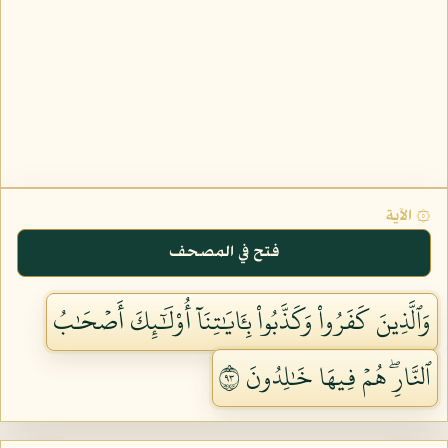
۞ الآية
فتح في المصحف
وَٱلَّذِينَ كَفَرُواْ وَكَذَّبُواْ بِـَٔايَٰتِنَآ أُوْلَٰٓئِكَ أَصۡحَٰبُ
ٱلنَّارِۖ هُمۡ فِيهَا خَٰلِدُونَ ٣٩