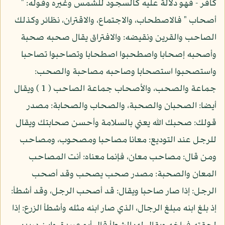
كافر - فهو دلالة عليه كالسجود للشمس وغيره وقوله: "
أصحاب " فالاصطحاب، والاجتماع، والاقتران، نظائر وكذلك
الصاحب والقرين ونقيضه: والافتراق يقال صحبه صحبة
وأصحبه إصحابا واصطحبوا اصطحابا وتصاحبوا تصاحبا
واستصحبوا استصحابا وصاحبه مصاحبة والصحب:
جماعة والصحب، والأصحاب جماعة الصاحب ( 1 ) ويقال
أيضا: الصحبان والصحبة، والصحاب والصحابة: مصدر
قولك: صحبك الله يعني بالسلامة وأحسن صحابتك ويقال
للرجل عند التوديع: معانا مصاحبا ومصحوب، ومصاحب
ومن قال: مصاحب معان، فإنما معناه: أنت المصاحب
المعان والصحبة: مصدر صحب يصحب وقد أصحب
الرجل: إذا صار صاحبا ويقال: قد أصحب الرجل، وقد أشطأ:
إذ بلغ ابنه مبلغ الرجال، الذي صار ابنه مثله وأشطأ الزرع: إذا