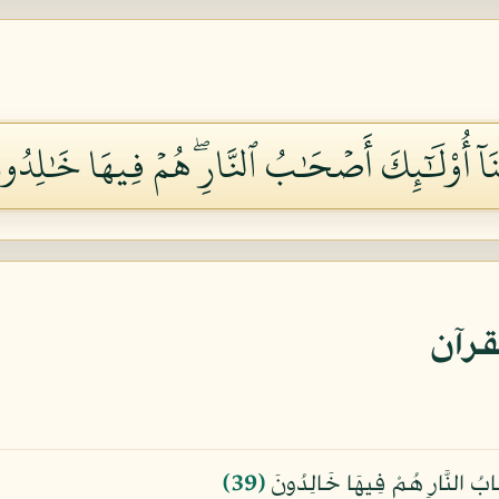
ٰتِنَآ أُوْلَٰٓئِكَ أَصۡحَٰبُ ٱلنَّارِۖ هُمۡ فِيهَا خَٰلِدُونَ
قرآن
صْحَابُ النَّارِ هُمْ فِيهَا خَالِدُونَ
﴿39﴾