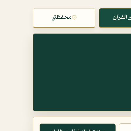
 القرآن
۞
محفظتي