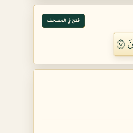
فتح في المصحف
 ٣٩