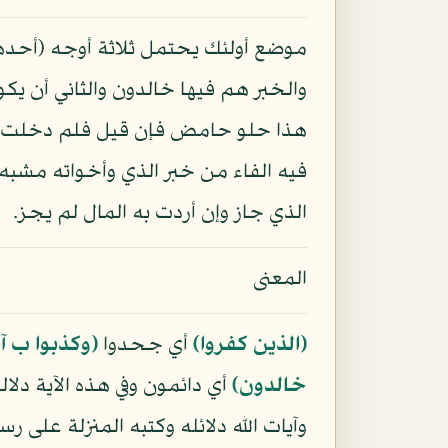
موضع أولئك يحتمل ثلاثة أوجه (أحده
والخبر هم فيها خالدون والثاني أن يكو
هذا حلو حامض فإن قيل فلم دخلت ال
فيه الفاء من خبر الذي وأخواته مشبه 
الذي جاز وإن أردت به المال لم يجز.
المعنى
﴿الذين كفروا﴾
أي جحدوا
﴿وكذبوا ب آي
خالدون﴾
أي دائمون وفي هذه الآية دل
وآيات الله دلائله وكتبه المنزلة على رس