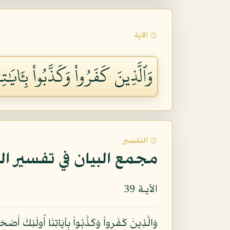
۞ الآية
وَٱلَّذِينَ كَفَرُواْ وَكَذَّبُواْ بِـَٔايَ
۞ التفسير
مجمع البيان في تفسير ال
الآيـة 39
وَالَّذِينَ كَفَرواْ وَكَذَّبُواْ بِآيَاتِنَا أُولَئِكَ أَ