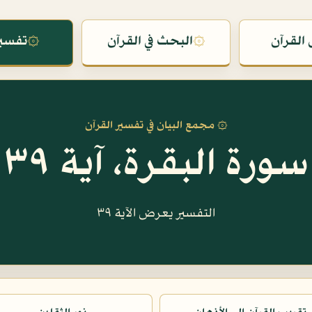
القرآن
۞
البحث في القرآن
۞
تفسير
۞ مجمع البيان في تفسير القرآن
سورة البقرة، آية ٣٩
التفسير يعرض الآية ٣٩