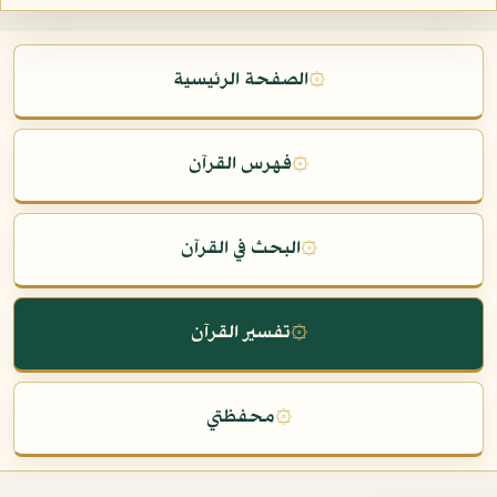
۞
الصفحة الرئيسية
۞
فهرس القرآن
۞
البحث في القرآن
۞
تفسير القرآن
۞
محفظتي