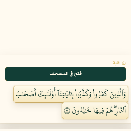
۞ الآية
فتح في المصحف
وَٱلَّذِينَ كَفَرُواْ وَكَذَّبُواْ بِـَٔايَٰتِنَآ أُوْلَٰٓئِكَ أَصۡحَٰبُ
ٱلنَّارِۖ هُمۡ فِيهَا خَٰلِدُونَ ٣٩