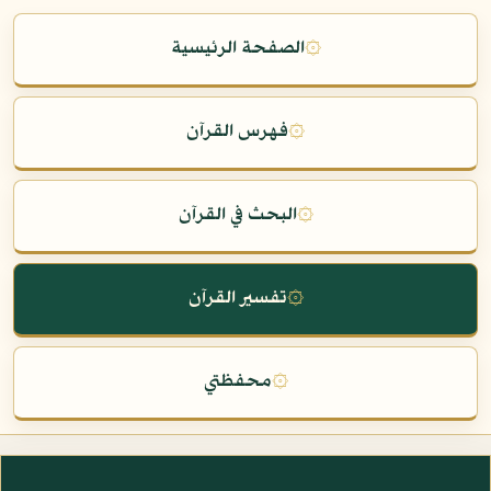
۞
الصفحة الرئيسية
۞
فهرس القرآن
۞
البحث في القرآن
۞
تفسير القرآن
۞
محفظتي