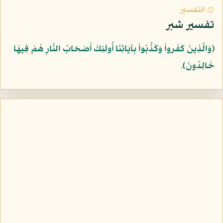
۞ التفسير
تفسير شبر
﴿وَالَّذِينَ كَفَرواْ وَكَذَّبُواْ بِآيَاتِنَا أُولَئِكَ أَصْحَابُ النَّارِ هُمْ فِيهَا
خَالِدُونَ﴾
.