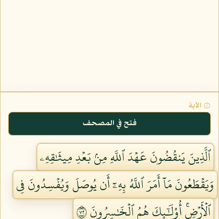
۞ الآية
فتح في المصحف
ٱلَّذِينَ يَنقُضُونَ عَهۡدَ ٱللَّهِ مِنۢ بَعۡدِ مِيثَٰقِهِۦ
وَيَقۡطَعُونَ مَآ أَمَرَ ٱللَّهُ بِهِۦٓ أَن يُوصَلَ وَيُفۡسِدُونَ فِي
ٱلۡأَرۡضِۚ أُوْلَٰٓئِكَ هُمُ ٱلۡخَٰسِرُونَ ٢٧