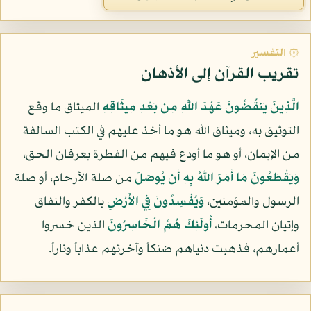
۞ التفسير
تقريب القرآن إلى الأذهان
الَّذِينَ يَنقُضُونَ عَهْدَ اللَّهِ مِن بَعْدِ مِيثَاقِهِ
الميثاق ما وقع
التوثيق به، وميثاق الله هو ما أخذ عليهم في الكتب السالفة
من الإيمان، أو هو ما أودع فيهم من الفطرة بعرفان الحق،
وَيَقْطَعُونَ مَا أَمَرَ اللَّهُ بِهِ أَن يُوصَلَ
من صلة الأرحام، أو صلة
الرسول والمؤمنين،
وَيُفْسِدُونَ فِي الأَرْضِ
بالكفر والنفاق
وإتيان المحرمات،
أُولَئِكَ هُمُ الْخَاسِرُونَ
الذين خسروا
أعمارهم، فذهبت دنياهم ضنكاً وآخرتهم عذاباً وناراً.