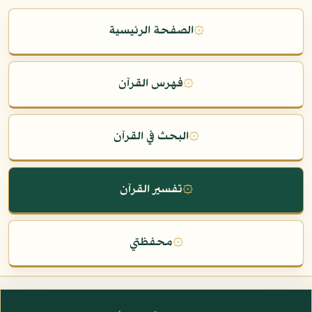
۞
الصفحة الرئيسية
۞
فهرس القرآن
۞
البحث في القرآن
۞
تفسير القرآن
۞
محفظتي