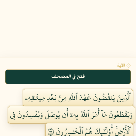
۞ الآية
فتح في المصحف
ٱلَّذِينَ يَنقُضُونَ عَهۡدَ ٱللَّهِ مِنۢ بَعۡدِ مِيثَٰقِهِۦ
وَيَقۡطَعُونَ مَآ أَمَرَ ٱللَّهُ بِهِۦٓ أَن يُوصَلَ وَيُفۡسِدُونَ فِي
ٱلۡأَرۡضِۚ أُوْلَٰٓئِكَ هُمُ ٱلۡخَٰسِرُونَ ٢٧