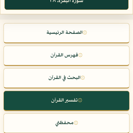
سورة البقرة، ٢٨
۞
الصفحة الرئيسية
۞
فهرس القرآن
۞
البحث في القرآن
۞
تفسير القرآن
۞
محفظتي