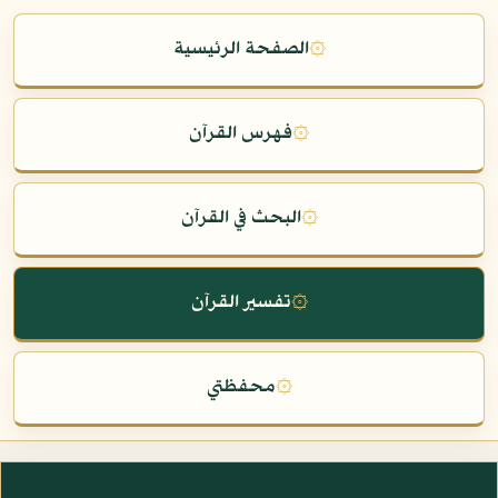
۞
الصفحة الرئيسية
۞
فهرس القرآن
۞
البحث في القرآن
۞
تفسير القرآن
۞
محفظتي