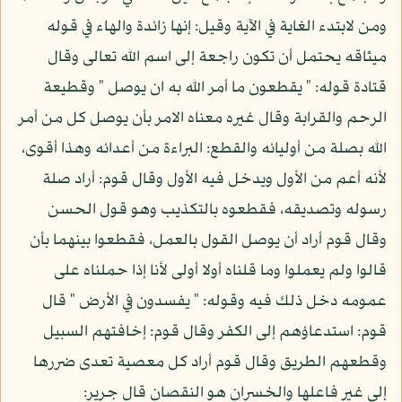
ومن لابتدء الغاية في الآية وقيل: إنها زائدة والهاء في قوله
ميثاقه يحتمل أن تكون راجعة إلى اسم الله تعالى وقال
قتادة قوله: " يقطعون ما أمر الله به ان يوصل " وقطيعة
الرحم والقرابة وقال غيره معناه الامر بأن يوصل كل من أمر
الله بصلة من أوليائه والقطع: البراءة من أعدائه وهذا أقوى،
لأنه أعم من الأول ويدخل فيه الأول وقال قوم: أراد صلة
رسوله وتصديقه، فقطعوه بالتكذيب وهو قول الحسن
وقال قوم أراد أن يوصل القول بالعمل، فقطعوا بينهما بأن
قالوا ولم يعملوا وما قلناه أولا أولى لأنا إذا حملناه على
عمومه دخل ذلك فيه وقوله: " يفسدون في الأرض " قال
قوم: استدعاؤهم إلى الكفر وقال قوم: إخافتهم السبيل
وقطعهم الطريق وقال قوم أراد كل معصية تعدى ضررها
إلى غير فاعلها والخسران هو النقصان قال جرير: