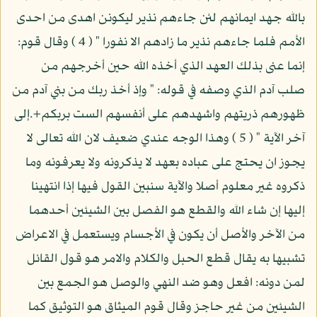
بالله جهد ايمانهم لئن جاءهم نذير ليكونن اهدى من احدى
الأمم فلما جاءهم نذير ما زادهم الا نفورا " ( 4 ) وقال قوم:
إنما عنى بذلك العهد الذي أخذه الله حين أخرجهم من
صلب آدم الذي وصفه في قوله: " وإذ أخذ ربك من بني آدم من
ظهورهم ذريتهم واشهدهم على أنفسهم الست بربكم+.إلى
آخر الآية " ( 5 ) وهذا الوجه عندي ضعيف لان الله تعالى لا
يجوز ان يحتج على عباده بعهد لا يذكرونه ولا يعرفونه وما
ذكروه غير معلوم أصلا والآية سنبين القول فيها إذا انتهينا
إليها إن شاء الله والقطع هو الفصل بين الشيئين أحدهما
من الآخر والأصل أن يكون في الأجسام ويستعمل في الاعراض
تشبيها به يقال قطع الحبل والكلام والامر هو قول القائل
لمن دونه: افعل وهو ضد النهي والوصل هو الجمع بين
الشيئين من غير حاجز وقال قوم الميثاق هو التوثيق كما