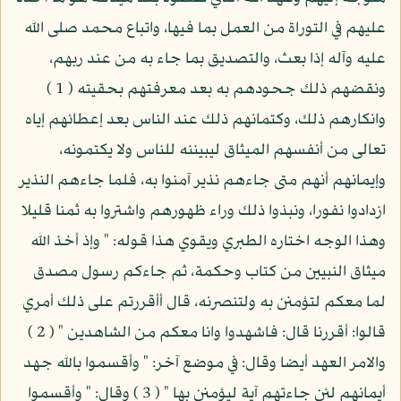
عليهم في التوراة من العمل بما فيها، واتباع محمد صلى الله
عليه وآله إذا بعث، والتصديق بما جاء به من عند ربهم،
ونقضهم ذلك جحودهم به بعد معرفتهم بحقيته ( 1 )
وانكارهم ذلك، وكتمانهم ذلك عند الناس بعد إعطائهم إياه
تعالى من أنفسهم الميثاق ليبيننه للناس ولا يكتمونه،
وإيمانهم أنهم متى جاءهم نذير آمنوا به، فلما جاءهم النذير
ازدادوا نفورا، ونبذوا ذلك وراء ظهورهم واشتروا به ثمنا قليلا
وهذا الوجه اختاره الطبري ويقوي هذا قوله: " وإذ أخذ الله
ميثاق النبيين من كتاب وحكمة، ثم جاءكم رسول مصدق
لما معكم لتؤمنن به ولتنصرنه، قال أأقررتم على ذلك أمري
قالوا: أقررنا قال: فاشهدوا وانا معكم من الشاهدين " ( 2 )
والامر العهد أيضا وقال: في موضع آخر: " وأقسموا بالله جهد
أيمانهم لئن جاءتهم آية ليؤمنن بها " ( 3 ) وقال: " وأقسموا