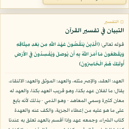
۞ التفسير
التبيان في تفسير القرآن
قوله تعالى:
﴿الَّذِينَ يَنقُضُونَ عَهْدَ اللَّهِ مِن بَعْدِ مِيثَاقِهِ
وَيَقْطَعُونَ مَا أَمَرَ اللَّهُ بِهِ أَن يُوصَلَ وَيُفْسِدُونَ فِي الأَرْضِ
أُولَئِكَ هُمُ الْخَاسِرُونَ﴾
العهد: العقد، والإصر مثله، والعهد: الموثق والعهد: الالنقاء،
يقال: ما لفلان عهد بكذا، وهو قريب العهد بكذا، والعهد له
معان كثيرة وسمي المعاهد - وهو الذمي - بذلك لأنه بايع
على ما هو عليه من إعطاء الجزية، والكف عنه والعهدة
كتاب الشراء، وجمعه عهد وإذا أقسم بالعهد تعلق به عندنا