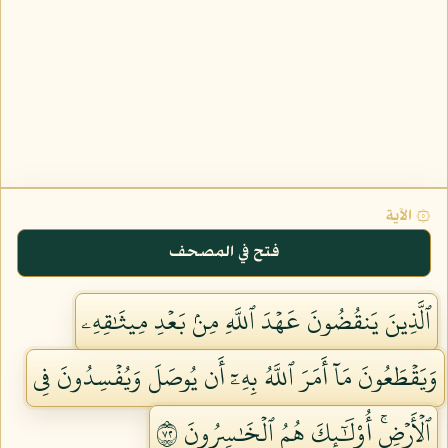
۞ الآية
فتح في المصحف
ٱلَّذِينَ يَنقُضُونَ عَهۡدَ ٱللَّهِ مِنۢ بَعۡدِ مِيثَٰقِهِۦ
وَيَقۡطَعُونَ مَآ أَمَرَ ٱللَّهُ بِهِۦٓ أَن يُوصَلَ وَيُفۡسِدُونَ فِي
ٱلۡأَرۡضِۚ أُوْلَٰٓئِكَ هُمُ ٱلۡخَٰسِرُونَ ٢٧