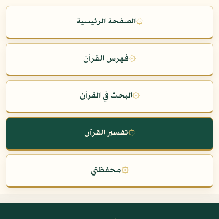
۞
الصفحة الرئيسية
۞
فهرس القرآن
۞
البحث في القرآن
۞
تفسير القرآن
۞
محفظتي