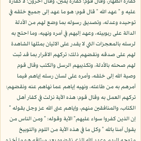
كفارة الظهار، وقال قوم: كفارة يمين، وقال آخرون: لا كفارة
عليه و " عهد الله " قال قوم: هو ما عهد إلى جميع خلقه في
توحيده وعدله، وتصديق رسوله بما وضع لهم من الأدلة
الدالة على ربوبيته، وعهد إليهم في أمره ونهيه، وما احتج به
لرسله بالمعجزات التي لا يقدر على الاتيان بمثلها الشاهدة
لهم على صدقه ونقضهم ذلك: تركهم الاقرار بما قد ثبت
لهم صحته بالأدلة، وتكذيبهم الرسل والكتب وقال قوم
وصية الله إلى خلقه، وأمره على لسان رسله إياهم فيما
أمرهم به من طاعته، ونهيه إياهم عما نهاهم عنه ونقضهم:
تركهم العمل به وقال قوم: هذه الآية نزلت في كفار أهل
الكتاب، والمنافقين منهم، وإياهم عنى الله عز وجل بقوله "
إن الذين كفروا سواء عليهم" الآية وقوله: " ومن الناس من
يقول آمنا بالله " وكل ما في هذه الآية من اللوم والتوبيخ
متوجه إليهم وعهد الله الذي نقضوه بعد ميثاقه هو ما أخذه