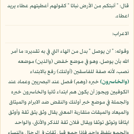
قال: " أنبتكم من الأرض نباتا " كقولهم أعطيتهم عطاء يريد
اعطاء.
الاعراب:
وقوله: " ان يوصل " بدل من الهاء التي في به تقديره: ما أمر
الله بأن يوصل، وهو في موضع خفض (والذين) موضعه
نصب، لأنه صفة للفاسقين (أولئك) رفع بالابتداء
(والخاسرون)
خبره (وهم) فصل عند البصريين وعماد عند
الكوفيين ويجوز أن يكون هم ابتداء ثانيا والخاسرون خبره
والجملة في موضع خبر أولئك والنقض ضد الابرام والميثاق
والميعاد والميقات متقاربة المعنى يقال وثق يثق ثقة وأوثق
ايثاقا وتوثق توثقا ويقال فلان ثقة للذكر والأنثى، والواحد
والجمع بلفظ واحد فإذا جمع قيل ثقات في الرجال والنساء